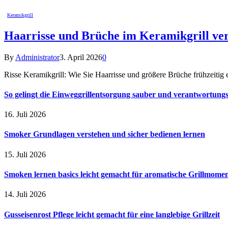
Keramikgrill
Haarrisse und Brüche im Keramikgrill ver
By
Administrator
3. April 2026
0
Risse Keramikgrill: Wie Sie Haarrisse und größere Brüche frühzeitig 
So gelingt die Einweggrillentsorgung sauber und verantwortungsv
16. Juli 2026
Smoker Grundlagen verstehen und sicher bedienen lernen
15. Juli 2026
Smoken lernen basics leicht gemacht für aromatische Grillmome
14. Juli 2026
Gusseisenrost Pflege leicht gemacht für eine langlebige Grillzeit