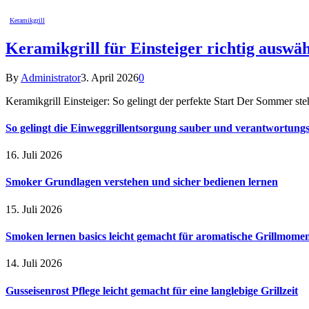
Keramikgrill
Keramikgrill für Einsteiger richtig auswäh
By
Administrator
3. April 2026
0
Keramikgrill Einsteiger: So gelingt der perfekte Start Der Sommer st
So gelingt die Einweggrillentsorgung sauber und verantwortungsv
16. Juli 2026
Smoker Grundlagen verstehen und sicher bedienen lernen
15. Juli 2026
Smoken lernen basics leicht gemacht für aromatische Grillmome
14. Juli 2026
Gusseisenrost Pflege leicht gemacht für eine langlebige Grillzeit