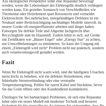
Aus ökologischer Perspektive sollte eine Reparatur bevorzugt
werden, wenn die Lebensdauer des Elektrogrills deutlich verlängert
werden kann. Ein gezielter Austausch von Verschleißteilen wie
Thermostat oder Heizelement spart Ressourcen und vermeidet
Elektroschrott. Bei mehrfachen, unregelmäßigen Defekten ist ein
Neukauf unter Berücksichtigung nachhaltiger Modelle sinnvoll, da
neuere Geräte oft energieeffizienter arbeiten und länger halten.
Entsorgen Sie defekte Teile und Altgeräte fachgerecht über
Recyclinghöfe statt im Hausmüll. Zudem lohnt es sich, auf Geräte
mit Zertifikaten wie „Blauer Engel“ oder „Energy Star“ zu achten,
um Umweltbelastungen zu minimieren. So kann der Umgang mit
einem „Elektrogrill wird nicht“ Problem nicht nur praktisch, sondern
auch verantwortungsvoll gestaltet werden.
Fazit
Wenn Ihr Elektrogrill nicht warm wird, sind die häufigsten Ursachen
meist leicht zu beheben, wie ein defektes Heizelement, eine
fehlerhafte Stromverbindung oder eine verstopfte
Temperaturregelung. Prüfen Sie zuerst Kabel und Steckdose, bevor
Sie das Gerät öffnen oder den Kundendienst kontaktieren.
Überlegen Sie bei hartnäckigen Problemen, ob sich eine Reparatur
lohnt oder ein neues Modell mit moderner Technik und besserer
Sicherheit für Sie sinnvoller ist. So können Sie sicherstellen, dass Ihr