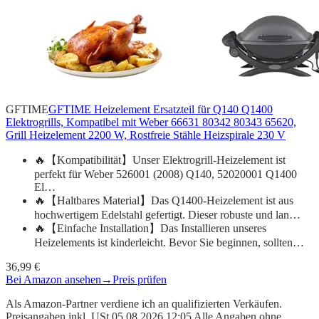
GFTIME
GFTIME Heizelement Ersatzteil für Q140 Q1400
Elektrogrills, Kompatibel mit Weber 66631 80342 80343 65620,
Grill Heizelement 2200 W, Rostfreie Stähle Heizspirale 230 V
🔥【Kompatibilität】Unser Elektrogrill-Heizelement ist
perfekt für Weber 526001 (2008) Q140, 52020001 Q1400
El…
🔥【Haltbares Material】Das Q1400-Heizelement ist aus
hochwertigem Edelstahl gefertigt. Dieser robuste und lan…
🔥【Einfache Installation】Das Installieren unseres
Heizelements ist kinderleicht. Bevor Sie beginnen, sollten…
36,99 €
Bei Amazon ansehen
→
Preis prüfen
Als Amazon-Partner verdiene ich an qualifizierten Verkäufen.
Preisangaben inkl. USt.05.08.2026 12:05 Alle Angaben ohne