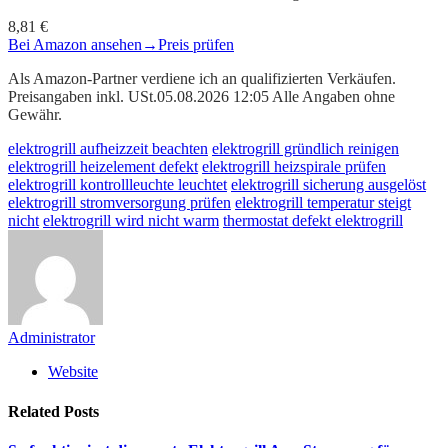
8,81 €
Bei Amazon ansehen
→
Preis prüfen
Als Amazon-Partner verdiene ich an qualifizierten Verkäufen.
Preisangaben inkl. USt.05.08.2026 12:05 Alle Angaben ohne
Gewähr.
elektrogrill aufheizzeit beachten
elektrogrill gründlich reinigen
elektrogrill heizelement defekt
elektrogrill heizspirale prüfen
elektrogrill kontrollleuchte leuchtet
elektrogrill sicherung ausgelöst
elektrogrill stromversorgung prüfen
elektrogrill temperatur steigt
nicht
elektrogrill wird nicht warm
thermostat defekt elektrogrill
Administrator
Website
Related
Posts