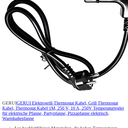
GERUI
GERUI Elektrogrill-Thermostat Kabel, Grill Thermostat
Kabel, Thermostat Kabel 1M, 250 V, 10 A, 250V Temperaturregler
für elektrische Pfanne, Partypfanne, Pizzapfanne elektrisch,
Warmhaltepfanne