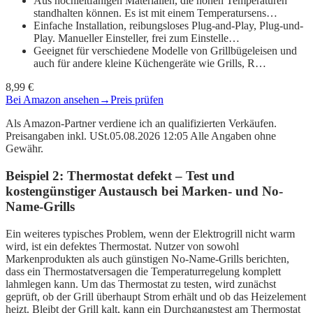
Aus hochleitfähigen Materialien, die hohen Temperaturen
standhalten können. Es ist mit einem Temperatursens…
Einfache Installation, reibungsloses Plug-and-Play, Plug-und-
Play. Manueller Einsteller, frei zum Einstelle…
Geeignet für verschiedene Modelle von Grillbügeleisen und
auch für andere kleine Küchengeräte wie Grills, R…
8,99 €
Bei Amazon ansehen
→
Preis prüfen
Als Amazon-Partner verdiene ich an qualifizierten Verkäufen.
Preisangaben inkl. USt.05.08.2026 12:05 Alle Angaben ohne
Gewähr.
Beispiel 2: Thermostat defekt – Test und
kostengünstiger Austausch bei Marken- und No-
Name-Grills
Ein weiteres typisches Problem, wenn der Elektrogrill nicht warm
wird, ist ein defektes Thermostat. Nutzer von sowohl
Markenprodukten als auch günstigen No-Name-Grills berichten,
dass ein Thermostatversagen die Temperaturregelung komplett
lahmlegen kann. Um das Thermostat zu testen, wird zunächst
geprüft, ob der Grill überhaupt Strom erhält und ob das Heizelement
heizt. Bleibt der Grill kalt, kann ein Durchgangstest am Thermostat