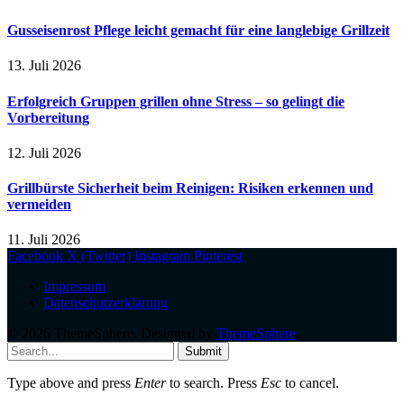
Gusseisenrost Pflege leicht gemacht für eine langlebige Grillzeit
13. Juli 2026
Erfolgreich Gruppen grillen ohne Stress – so gelingt die
Vorbereitung
12. Juli 2026
Grillbürste Sicherheit beim Reinigen: Risiken erkennen und
vermeiden
11. Juli 2026
Facebook
X (Twitter)
Instagram
Pinterest
Impressum
Datenschutzerklärung
© 2026 ThemeSphere. Designed by
ThemeSphere
.
Submit
Type above and press
Enter
to search. Press
Esc
to cancel.