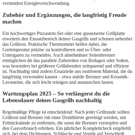
vermeidest Energieverschwendung.
Zubehör und Ergänzungen, die langfristig Freude
machen
Ein hochwertiges Pizzastein-Set oder eine gusseiserne Grillplatte
erweitern den Einsatzbereich deines Gasgrills und schonen nebenbei
das Grillrost. Praktische Thermometer helfen dabei, die
Gartemperatur präzise zu kontrollieren und so Über- oder
Untergaren zu vermeiden. Auch abnehmbare Seitenbrenner
ermöglichen dir das parallele Zubereiten von Beilagen oder Soßen,
was besonders bei größeren Grillabenden zeitsparend und effizient
ist. Nachhaltig sind zudem Ersatzteile aus rostfreiem Material, die du
langfristig verwenden kannst – etwa stabile Brenner und Keramik-
Lavasteine, die sich leicht reinigen und austauschen lassen.
Wartungsplan 2025 – So verlängerst du die
Lebensdauer deines Gasgrills nachhaltig
Regelmäßige Pflege ist entscheidend: Nach jeder Grillrunde sollten
Grillrost und Brenner mit einer Drahtbürste gereinigt werden, um
Fettrückstände zu entfernen, die sonst die Brenner verstopfen und
den Gasverbrauch erhöhen. Ein jährlicher Komplettcheck empfiehlt
sich, bei dem Dichtungen, Schläuche und Ventile auf Verschleiß