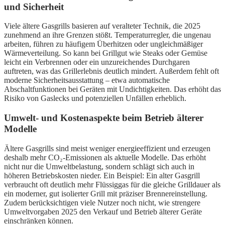
und Sicherheit
Viele ältere Gasgrills basieren auf veralteter Technik, die 2025
zunehmend an ihre Grenzen stößt. Temperaturregler, die ungenau
arbeiten, führen zu häufigem Überhitzen oder ungleichmäßiger
Wärmeverteilung. So kann bei Grillgut wie Steaks oder Gemüse
leicht ein Verbrennen oder ein unzureichendes Durchgaren
auftreten, was das Grillerlebnis deutlich mindert. Außerdem fehlt oft
moderne Sicherheitsausstattung – etwa automatische
Abschaltfunktionen bei Geräten mit Undichtigkeiten. Das erhöht das
Risiko von Gaslecks und potenziellen Unfällen erheblich.
Umwelt- und Kostenaspekte beim Betrieb älterer
Modelle
Ältere Gasgrills sind meist weniger energieeffizient und erzeugen
deshalb mehr CO₂-Emissionen als aktuelle Modelle. Das erhöht
nicht nur die Umweltbelastung, sondern schlägt sich auch in
höheren Betriebskosten nieder. Ein Beispiel: Ein alter Gasgrill
verbraucht oft deutlich mehr Flüssiggas für die gleiche Grilldauer als
ein moderner, gut isolierter Grill mit präziser Brennereinstellung.
Zudem berücksichtigen viele Nutzer noch nicht, wie strengere
Umweltvorgaben 2025 den Verkauf und Betrieb älterer Geräte
einschränken können.