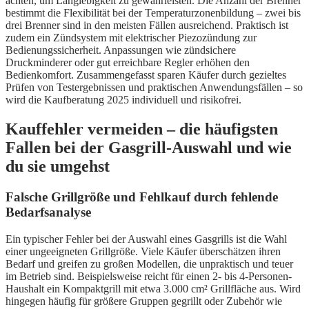
achten, um Langlebigkeit zu gewährleisten. Die Anzahl der Brenner
bestimmt die Flexibilität bei der Temperaturzonenbildung – zwei bis
drei Brenner sind in den meisten Fällen ausreichend. Praktisch ist
zudem ein Zündsystem mit elektrischer Piezozündung zur
Bedienungssicherheit. Anpassungen wie zündsichere
Druckminderer oder gut erreichbare Regler erhöhen den
Bedienkomfort. Zusammengefasst sparen Käufer durch gezieltes
Prüfen von Testergebnissen und praktischen Anwendungsfällen – so
wird die Kaufberatung 2025 individuell und risikofrei.
Kauffehler vermeiden – die häufigsten
Fallen bei der Gasgrill-Auswahl und wie
du sie umgehst
Falsche Grillgröße und Fehlkauf durch fehlende
Bedarfsanalyse
Ein typischer Fehler bei der Auswahl eines Gasgrills ist die Wahl
einer ungeeigneten Grillgröße. Viele Käufer überschätzen ihren
Bedarf und greifen zu großen Modellen, die unpraktisch und teuer
im Betrieb sind. Beispielsweise reicht für einen 2- bis 4-Personen-
Haushalt ein Kompaktgrill mit etwa 3.000 cm² Grillfläche aus. Wird
hingegen häufig für größere Gruppen gegrillt oder Zubehör wie