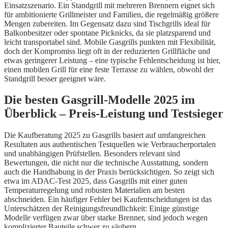
Einsatzszenario. Ein Standgrill mit mehreren Brennern eignet sich
für ambitionierte Grillmeister und Familien, die regelmäßig größere
Mengen zubereiten. Im Gegensatz dazu sind Tischgrills ideal für
Balkonbesitzer oder spontane Picknicks, da sie platzsparend und
leicht transportabel sind. Mobile Gasgrills punkten mit Flexibilität,
doch der Kompromiss liegt oft in der reduzierten Grillfläche und
etwas geringerer Leistung – eine typische Fehlentscheidung ist hier,
einen mobilen Grill für eine feste Terrasse zu wählen, obwohl der
Standgrill besser geeignet wäre.
Die besten Gasgrill-Modelle 2025 im
Überblick – Preis-Leistung und Testsieger
Die Kaufberatung 2025 zu Gasgrills basiert auf umfangreichen
Resultaten aus authentischen Testquellen wie Verbraucherportalen
und unabhängigen Prüfstellen. Besonders relevant sind
Bewertungen, die nicht nur die technische Ausstattung, sondern
auch die Handhabung in der Praxis berücksichtigen. So zeigt sich
etwa im ADAC-Test 2025, dass Gasgrills mit einer guten
Temperaturregelung und robusten Materialien am besten
abschneiden. Ein häufiger Fehler bei Kaufentscheidungen ist das
Unterschätzen der Reinigungsfreundlichkeit: Einige günstige
Modelle verfügen zwar über starke Brenner, sind jedoch wegen
komplizierter Bauteile schwer zu säubern.