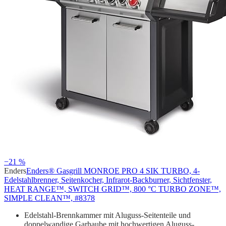
−21 %
Enders
Enders® Gasgrill MONROE PRO 4 SIK TURBO, 4-
Edelstahlbrenner, Seitenkocher, Infrarot-Backburner, Sichtfenster,
HEAT RANGE™, SWITCH GRID™, 800 °C TURBO ZONE™,
SIMPLE CLEAN™, #8378
Edelstahl-Brennkammer mit Aluguss-Seitenteile und
doppelwandige Garhaube mit hochwertigen Aluguss-