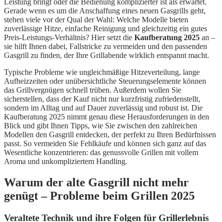
Leistung bringt oder die Bedienung komplizierter ist als erwartet.
Gerade wenn es um die Anschaffung eines neuen Gasgrills geht,
stehen viele vor der Qual der Wahl: Welche Modelle bieten
zuverlässige Hitze, einfache Reinigung und gleichzeitig ein gutes
Preis-Leistungs-Verhältnis? Hier setzt die
Kaufberatung 2025
an –
sie hilft Ihnen dabei, Fallstricke zu vermeiden und den passenden
Gasgrill zu finden, der Ihre Grillabende wirklich entspannt macht.
Typische Probleme wie ungleichmäßige Hitzeverteilung, lange
Aufheizzeiten oder unübersichtliche Steuerungselemente können
das Grillvergnügen schnell trüben. Außerdem wollen Sie
sicherstellen, dass der Kauf nicht nur kurzfristig zufriedenstellt,
sondern im Alltag und auf Dauer zuverlässig und robust ist. Die
Kaufberatung 2025 nimmt genau diese Herausforderungen in den
Blick und gibt Ihnen Tipps, wie Sie zwischen den zahlreichen
Modellen den Gasgrill entdecken, der perfekt zu Ihren Bedürfnissen
passt. So vermeiden Sie Fehlkäufe und können sich ganz auf das
Wesentliche konzentrieren: das genussvolle Grillen mit vollem
Aroma und unkompliziertem Handling.
Warum der alte Gasgrill nicht mehr
genügt – Probleme beim Grillen 2025
Veraltete Technik und ihre Folgen für Grillerlebnis