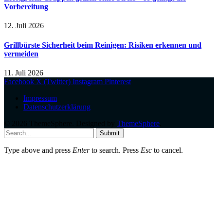
Vorbereitung
12. Juli 2026
Grillbürste Sicherheit beim Reinigen: Risiken erkennen und
vermeiden
11. Juli 2026
Facebook
X (Twitter)
Instagram
Pinterest
Impressum
Datenschutzerklärung
© 2026 ThemeSphere. Designed by
ThemeSphere
.
Submit
Type above and press
Enter
to search. Press
Esc
to cancel.