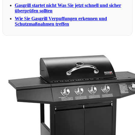
Gasgrill startet nicht Was Sie jetzt schnell und sicher
überprüfen sollten
Wie Sie Gasgrill Verpuffungen erkennen und
Schutzmaßnahmen treffen