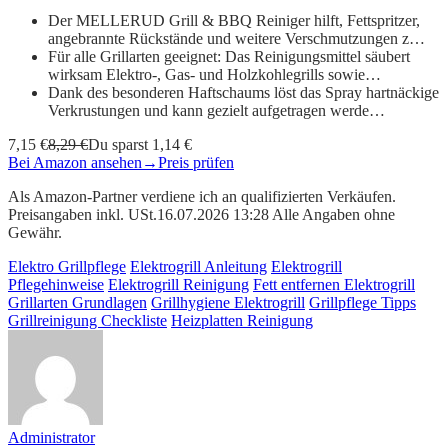
Der MELLERUD Grill & BBQ Reiniger hilft, Fettspritzer,
angebrannte Rückstände und weitere Verschmutzungen z…
Für alle Grillarten geeignet: Das Reinigungsmittel säubert
wirksam Elektro-, Gas- und Holzkohlegrills sowie…
Dank des besonderen Haftschaums löst das Spray hartnäckige
Verkrustungen und kann gezielt aufgetragen werde…
7,15 €
8,29 €
Du sparst 1,14 €
Bei Amazon ansehen
→
Preis prüfen
Als Amazon-Partner verdiene ich an qualifizierten Verkäufen.
Preisangaben inkl. USt.16.07.2026 13:28 Alle Angaben ohne
Gewähr.
Elektro Grillpflege
Elektrogrill Anleitung
Elektrogrill
Pflegehinweise
Elektrogrill Reinigung
Fett entfernen Elektrogrill
Grillarten Grundlagen
Grillhygiene Elektrogrill
Grillpflege Tipps
Grillreinigung Checkliste
Heizplatten Reinigung
Administrator