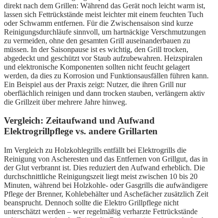
direkt nach dem Grillen: Während das Gerät noch leicht warm ist,
lassen sich Fettrückstände meist leichter mit einem feuchten Tuch
oder Schwamm entfernen. Für die Zwischensaison sind kurze
Reinigungsdurchläufe sinnvoll, um hartnäckige Verschmutzungen
zu vermeiden, ohne den gesamten Grill auseinanderbauen zu
müssen. In der Saisonpause ist es wichtig, den Grill trocken,
abgedeckt und geschützt vor Staub aufzubewahren. Heizspiralen
und elektronische Komponenten sollten nicht feucht gelagert
werden, da dies zu Korrosion und Funktionsausfällen führen kann.
Ein Beispiel aus der Praxis zeigt: Nutzer, die ihren Grill nur
oberflächlich reinigen und dann trocken stauben, verlängern aktiv
die Grillzeit über mehrere Jahre hinweg.
Vergleich: Zeitaufwand und Aufwand
Elektrogrillpflege vs. andere Grillarten
Im Vergleich zu Holzkohlegrills entfällt bei Elektrogrills die
Reinigung von Ascheresten und das Entfernen von Grillgut, das in
der Glut verbrannt ist. Dies reduziert den Aufwand erheblich. Die
durchschnittliche Reinigungszeit liegt meist zwischen 10 bis 20
Minuten, während bei Holzkohle- oder Gasgrills die aufwändigere
Pflege der Brenner, Kohlebehälter und Aschefächer zusätzlich Zeit
beansprucht. Dennoch sollte die Elektro Grillpflege nicht
unterschätzt werden – wer regelmäßig verharzte Fettrückstände