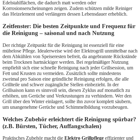
Edelstahlflächen, die dadurch matt werden oder
Korrosionserscheinungen zeigen. Zudem schützen milde Reiniger
das Heizelement und verlängern dessen Lebensdauer erheblich.
Zeitfenster: Die besten Zeitpunkte und Frequenz für
die Reinigung – saisonal und nach Nutzung
Der richtige Zeitpunkt für die Reinigung ist essenziell für eine
mühelose Pflege. Idealerweise wird der Elektrogrill unmittelbar nach
dem Abkühlen von Speiseresten befreit, da angebrannte Rückstände
beim Trocknen hartnäckiger werden. Bei regelmäßiger Nutzung
empfiehlt sich eine schnelle Reinigung nach jeder Grillsession, um
Fett und Krusten zu vermeiden. Zusätzlich sollte mindestens
zweimal pro Saison eine gründliche Reinigung erfolgen, die alle
Grillteile und schwer zugängliche Stellen einbezieht. In der
Grillsaison kann es sinnvoll sein, diesen Zyklus auf monatlich zu
erhöhen, um Gerüche und Verkrustungen zu verhindern. Wer den
Grill über den Winter einlagert, sollte ihn zuvor komplett säubern,
um unangenehme Gerüche und Schimmelbildung vorzubeugen.
Welches Zubehör erleichtert die Reinigung spürbar?
(z.B. Bürsten, Tücher, Auffangschalen)
Praktisches Zubehör macht die
Elektro Grillpflege
effizienter und