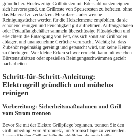
gründlicher. Hochwertige Grillbürsten mit Edelstahlborsten eignen
sich hervorragend, um Grillroste von Speiseresten zu befreien, ohne
das Material zu zerkratzen. Mikrofaser- oder weiche
Reinigungstücher werden für die Heizelemente empfohlen, da sie
schonend reinigen und Feuchtigkeit gut aufnehmen. Auffangschalen
oder Fettauffangbehälter sammeln überschüssige Flüssigkeiten und
erleichtern die Entsorgung von Fett, das sich sonst am Grillboden
ablagert und unangenehme Gerüche verursacht. Wichtig ist, dass
Zubehör regelmäßig gereinigt und getauscht wird, um keine Keime
zu übertragen. Wer kleine Ecken schwer erreicht, kann mit weichen
Bürstenaufsätzen oder speziellen Reinigungsschwämmen gezielt
nacharbeiten.
Schritt-für-Schritt-Anleitung:
Elektrogrill gründlich und mühelos
reinigen
Vorbereitung: Sicherheitsmaßnahmen und Grill
vom Strom trennen
Bevor Sie mit der Elektro Grillpflege beginnen, trennen Sie den
Grill unbedingt vom Stromnetz, um Stromschläge zu vermeiden.
Lassen Sie den Grill vollständig abkühlen, da noch heiße