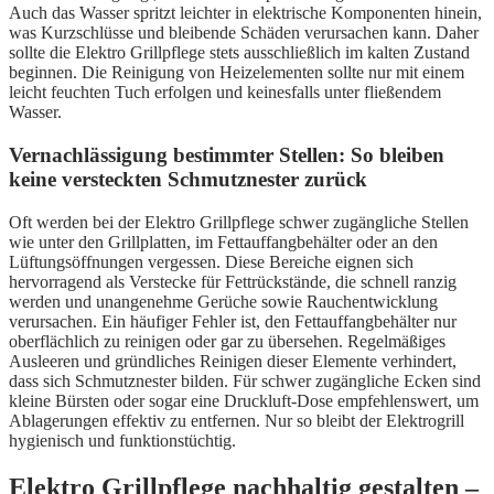
Auch das Wasser spritzt leichter in elektrische Komponenten hinein,
was Kurzschlüsse und bleibende Schäden verursachen kann. Daher
sollte die Elektro Grillpflege stets ausschließlich im kalten Zustand
beginnen. Die Reinigung von Heizelementen sollte nur mit einem
leicht feuchten Tuch erfolgen und keinesfalls unter fließendem
Wasser.
Vernachlässigung bestimmter Stellen: So bleiben
keine versteckten Schmutznester zurück
Oft werden bei der Elektro Grillpflege schwer zugängliche Stellen
wie unter den Grillplatten, im Fettauffangbehälter oder an den
Lüftungsöffnungen vergessen. Diese Bereiche eignen sich
hervorragend als Verstecke für Fettrückstände, die schnell ranzig
werden und unangenehme Gerüche sowie Rauchentwicklung
verursachen. Ein häufiger Fehler ist, den Fettauffangbehälter nur
oberflächlich zu reinigen oder gar zu übersehen. Regelmäßiges
Ausleeren und gründliches Reinigen dieser Elemente verhindert,
dass sich Schmutznester bilden. Für schwer zugängliche Ecken sind
kleine Bürsten oder sogar eine Druckluft-Dose empfehlenswert, um
Ablagerungen effektiv zu entfernen. Nur so bleibt der Elektrogrill
hygienisch und funktionstüchtig.
Elektro Grillpflege nachhaltig gestalten –