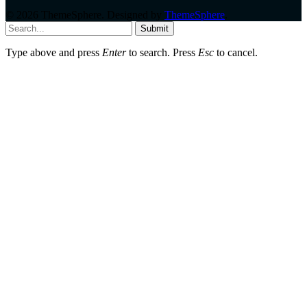
© 2026 ThemeSphere. Designed by
ThemeSphere
.
Submit
Type above and press
Enter
to search. Press
Esc
to cancel.