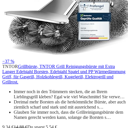
−37 %
TNTOR
Grillbürste, TNTOR Grill Reinigungsbürste mit Extra
Langer Edelstahl Borsten, Edelstahl Spatel und PP Wärmedämmung
Griff, für Gasgrill, Holzkohlegrill, Kugelgrill, Elektrogrill und
Grillrost.
Immer noch in den Trümmern stecken, die an Ihrem
Lieblingsgrill kleben? Egal wie viel Waschmittel Sie verwe…
Dreimal mehr Borsten als die herkömmliche Bürste, aber auch
ziemlich scharf und stark und mit ausreichend s…
Glauben Sie immer noch, dass die Grillreinigungsbürste dem
Namen gerecht werden kann, solange die Borsten s…
9,34 €
14,88 €
Du sparst 5,54 €