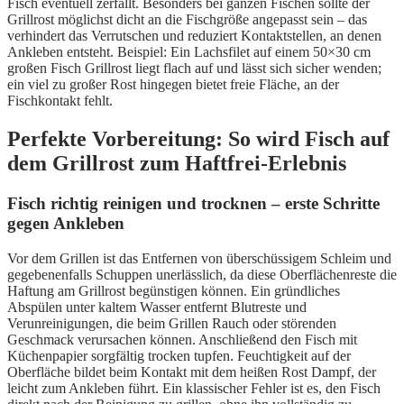
Fisch eventuell zerfällt. Besonders bei ganzen Fischen sollte der
Grillrost möglichst dicht an die Fischgröße angepasst sein – das
verhindert das Verrutschen und reduziert Kontaktstellen, an denen
Ankleben entsteht. Beispiel: Ein Lachsfilet auf einem 50×30 cm
großen Fisch Grillrost liegt flach auf und lässt sich sicher wenden;
ein viel zu großer Rost hingegen bietet freie Fläche, an der
Fischkontakt fehlt.
Perfekte Vorbereitung: So wird Fisch auf
dem Grillrost zum Haftfrei-Erlebnis
Fisch richtig reinigen und trocknen – erste Schritte
gegen Ankleben
Vor dem Grillen ist das Entfernen von überschüssigem Schleim und
gegebenenfalls Schuppen unerlässlich, da diese Oberflächenreste die
Haftung am Grillrost begünstigen können. Ein gründliches
Abspülen unter kaltem Wasser entfernt Blutreste und
Verunreinigungen, die beim Grillen Rauch oder störenden
Geschmack verursachen können. Anschließend den Fisch mit
Küchenpapier sorgfältig trocken tupfen. Feuchtigkeit auf der
Oberfläche bildet beim Kontakt mit dem heißen Rost Dampf, der
leicht zum Ankleben führt. Ein klassischer Fehler ist es, den Fisch