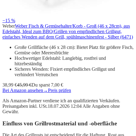
−15 %
Weber
Weber Fisch & Gemüsehalter/Korb - Groß (46 x 28cm), aus
Edelstahl, Ideal zum BBQ/Grillen von empfindlichen Grillgut,
einfaches Wenden auf dem Grill, spühlmaschinenfest - Silber (6471)
Große Grillfläche (46 x 28 cm): Bietet Platz für größere Fisch,
Gemüse oder Meeresfrüchte
Hochwertiger Edelstahl: Langlebig, rostfrei und
hitzebeständig
Sicheres Wenden: Fixiert empfindliches Grillgut und
verhindert Verrutschen
38,99 €
45,99 €
Du sparst 7,00 €
Bei Amazon ansehen
→
Preis prüfen
Als Amazon-Partner verdiene ich an qualifizierten Verkäufen.
Preisangaben inkl. USt.18.07.2026 12:04 Alle Angaben ohne
Gewähr.
Einfluss von Grillrostmaterial und -oberfläche
Die Art des Grillrosts ist entscheidend für die Haftung. Rost aus