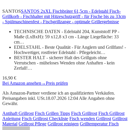
SANTOS
SANTOS 2xXL Fischbräter 61,5cm - Edelstahl Fisch-
Grillkorb - Fischhalter mit Hitzeschutzgriff - für Fische bis zu 33cm
- Spülmaschinenfest - Fischgrillzange - optimale Grillergebnisse
TECHNISCHE DATEN - Edelstahl 204, Kunststoff PP -
Maße (LxBxH): 59 x12,8 x3 cm - Länge Liegefläche: 33
cm…
EDELSTAHL - Beste Qualität - Für Anglern und Grillfans! -
Hochwertiger, rostfreier Edelstahl - Pflegeleicht…
BESTER HALT - sicherer Halt des Grillguts ohne
Verrutschen - müheloses Wenden ohne Anhaften - kein
Zerfall!…
16,90 €
Bei Amazon ansehen
→
Preis prüfen
Als Amazon-Partner verdiene ich an qualifizierten Verkäufen.
Preisangaben inkl. USt.18.07.2026 12:04 Alle Angaben ohne
Gewähr.
Antihaft Grillrost
Fisch Grillen Tipps
Fisch Grillrost
Fisch Grillrost
Anleitung
Fisch Grillrost Checkliste
Fisch wenden Grillrost
Grillrost
Material
Grillrost Pflege
Grillrost reinigen
Grilltemperatur Fisch