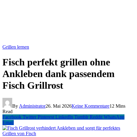
Grillen lernen
Fisch perfekt grillen ohne
Ankleben dank passendem
Fisch Grillrost
By
Administrator
26. Mai 2026
Keine Kommentare
12 Mins
Read
Facebook
Twitter
Pinterest
LinkedIn
Tumblr
Reddit
WhatsApp
Email