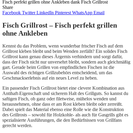
Fisch perfekt grillen ohne Ankleben dank Fisch Grillrost
Share
Facebook
Twitter
LinkedIn
Pinterest
WhatsApp
Email
Fisch Grillrost – Fisch perfekt grillen
ohne Ankleben
Kennst du das Problem, wenn wunderbar frischer Fisch auf dem
Grillrost kleben bleibt und beim Wenden zerfällt? Ein solides Fisch
Grillrost kann genau dieses Ärgernis verhindern und sorgt dafür,
dass der Fisch nicht nur unversehrt bleibt, sondern auch gleichmäßig
gart. Gerade beim Grillen von empfindlichen Fischen ist die
Auswahl des richtigen Grillzubehörs entscheidend, um das
Geschmackserlebnis auf ein neues Level zu heben.
Ein passender Fisch Grillrost bietet eine clevere Kombination aus
Antihaft-Eigenschaft und sicherem Halt des Grillguts. So kannst du
saftigen Fisch, ob ganz oder filetweise, mühelos wenden und
herausnehmen, ohne dass er am Rost kleben bleibt oder zerreißt.
Dabei spielt das Material ebenso eine Rolle wie die Konstruktion
des Grillrosts – sowohl für Holzkohle- als auch für Gasgrills gibt es
spezialisierte Ausführungen, die den Bedürfnissen von Grillfans
gerecht werden.