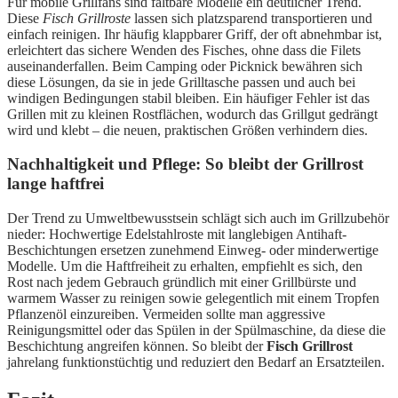
Für mobile Grillfans sind faltbare Modelle ein deutlicher Trend.
Diese
Fisch Grillroste
lassen sich platzsparend transportieren und
einfach reinigen. Ihr häufig klappbarer Griff, der oft abnehmbar ist,
erleichtert das sichere Wenden des Fisches, ohne dass die Filets
auseinanderfallen. Beim Camping oder Picknick bewähren sich
diese Lösungen, da sie in jede Grilltasche passen und auch bei
windigen Bedingungen stabil bleiben. Ein häufiger Fehler ist das
Grillen mit zu kleinen Rostflächen, wodurch das Grillgut gedrängt
wird und klebt – die neuen, praktischen Größen verhindern dies.
Nachhaltigkeit und Pflege: So bleibt der Grillrost
lange haftfrei
Der Trend zu Umweltbewusstsein schlägt sich auch im Grillzubehör
nieder: Hochwertige Edelstahlroste mit langlebigen Antihaft-
Beschichtungen ersetzen zunehmend Einweg- oder minderwertige
Modelle. Um die Haftfreiheit zu erhalten, empfiehlt es sich, den
Rost nach jedem Gebrauch gründlich mit einer Grillbürste und
warmem Wasser zu reinigen sowie gelegentlich mit einem Tropfen
Pflanzenöl einzureiben. Vermeiden sollte man aggressive
Reinigungsmittel oder das Spülen in der Spülmaschine, da diese die
Beschichtung angreifen können. So bleibt der
Fisch Grillrost
jahrelang funktionstüchtig und reduziert den Bedarf an Ersatzteilen.