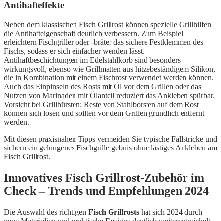
Antihafteffekte
Neben dem klassischen Fisch Grillrost können spezielle Grillhilfen
die Antihafteigenschaft deutlich verbessern. Zum Beispiel
erleichtern Fischgriller oder -bräter das sichere Festklemmen des
Fischs, sodass er sich einfacher wenden lässt.
Antihaftbeschichtungen im Edelstahlkorb sind besonders
wirkungsvoll, ebenso wie Grillmatten aus hitzebeständigem Silikon,
die in Kombination mit einem Fischrost verwendet werden können.
Auch das Einpinseln des Rosts mit Öl vor dem Grillen oder das
Nutzen von Marinaden mit Ölanteil reduziert das Ankleben spürbar.
Vorsicht bei Grillbürsten: Reste von Stahlborsten auf dem Rost
können sich lösen und sollten vor dem Grillen gründlich entfernt
werden.
Mit diesen praxisnahen Tipps vermeiden Sie typische Fallstricke und
sichern ein gelungenes Fischgrillergebnis ohne lästiges Ankleben am
Fisch Grillrost.
Innovatives Fisch Grillrost-Zubehör im
Check – Trends und Empfehlungen 2024
Die Auswahl des richtigen
Fisch Grillrosts
hat sich 2024 durch
neue Materialien und praktische Designs deutlich weiterentwickelt.