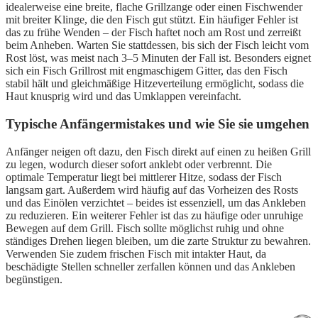
idealerweise eine breite, flache Grillzange oder einen Fischwender
mit breiter Klinge, die den Fisch gut stützt. Ein häufiger Fehler ist
das zu frühe Wenden – der Fisch haftet noch am Rost und zerreißt
beim Anheben. Warten Sie stattdessen, bis sich der Fisch leicht vom
Rost löst, was meist nach 3–5 Minuten der Fall ist. Besonders eignet
sich ein Fisch Grillrost mit engmaschigem Gitter, das den Fisch
stabil hält und gleichmäßige Hitzeverteilung ermöglicht, sodass die
Haut knusprig wird und das Umklappen vereinfacht.
Typische Anfängermistakes und wie Sie sie umgehen
Anfänger neigen oft dazu, den Fisch direkt auf einen zu heißen Grill
zu legen, wodurch dieser sofort anklebt oder verbrennt. Die
optimale Temperatur liegt bei mittlerer Hitze, sodass der Fisch
langsam gart. Außerdem wird häufig auf das Vorheizen des Rosts
und das Einölen verzichtet – beides ist essenziell, um das Ankleben
zu reduzieren. Ein weiterer Fehler ist das zu häufige oder unruhige
Bewegen auf dem Grill. Fisch sollte möglichst ruhig und ohne
ständiges Drehen liegen bleiben, um die zarte Struktur zu bewahren.
Verwenden Sie zudem frischen Fisch mit intakter Haut, da
beschädigte Stellen schneller zerfallen können und das Ankleben
begünstigen.