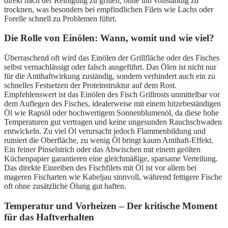
direkt nach der Reinigung zu grillen, ohne ihn vollständig zu
trocknen, was besonders bei empfindlichen Filets wie Lachs oder
Forelle schnell zu Problemen führt.
Die Rolle von Einölen: Wann, womit und wie viel?
Überraschend oft wird das Einölen der Grillfläche oder des Fisches
selbst vernachlässigt oder falsch ausgeführt. Das Ölen ist nicht nur
für die Antihaftwirkung zuständig, sondern verhindert auch ein zu
schnelles Festsetzen der Proteinstruktur auf dem Rost.
Empfehlenswert ist das Einölen des Fisch Grillrosts unmittelbar vor
dem Auflegen des Fisches, idealerweise mit einem hitzebeständigen
Öl wie Rapsöl oder hochwertigem Sonnenblumenöl, da diese hohe
Temperaturen gut vertragen und keine ungesunden Rauchschwaden
entwickeln. Zu viel Öl verursacht jedoch Flammenbildung und
ruiniert die Oberfläche, zu wenig Öl bringt kaum Antihaft-Effekt.
Ein feiner Pinselstrich oder das Abwischen mit einem geölten
Küchenpapier garantieren eine gleichmäßige, sparsame Verteilung.
Das direkte Einreiben des Fischfilets mit Öl ist vor allem bei
mageren Fischarten wie Kabeljau sinnvoll, während fettigere Fische
oft ohne zusätzliche Ölung gut haften.
Temperatur und Vorheizen – Der kritische Moment
für das Haftverhalten