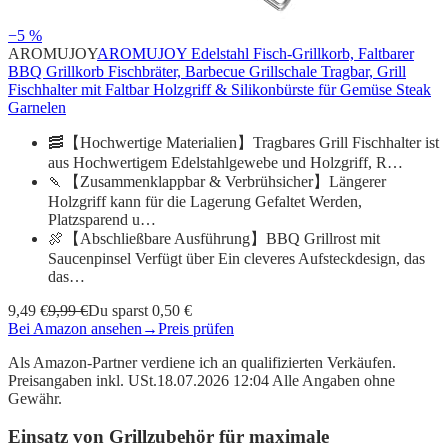
−5 %
AROMUJOY
AROMUJOY Edelstahl Fisch-Grillkorb, Faltbarer
BBQ Grillkorb Fischbräter, Barbecue Grillschale Tragbar, Grill
Fischhalter mit Faltbar Holzgriff & Silikonbürste für Gemüse Steak
Garnelen
🥓【Hochwertige Materialien】Tragbares Grill Fischhalter ist
aus Hochwertigem Edelstahlgewebe und Holzgriff, R…
🍡【Zusammenklappbar & Verbrühsicher】Längerer
Holzgriff kann für die Lagerung Gefaltet Werden,
Platzsparend u…
🍖【Abschließbare Ausführung】BBQ Grillrost mit
Saucenpinsel Verfügt über Ein cleveres Aufsteckdesign, das
das…
9,49 €
9,99 €
Du sparst 0,50 €
Bei Amazon ansehen
→
Preis prüfen
Als Amazon-Partner verdiene ich an qualifizierten Verkäufen.
Preisangaben inkl. USt.18.07.2026 12:04 Alle Angaben ohne
Gewähr.
Einsatz von Grillzubehör für maximale