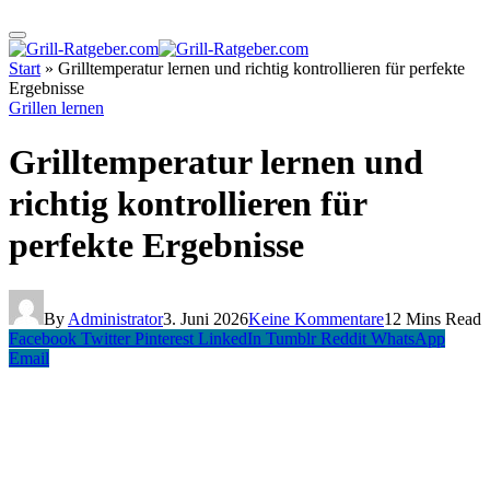
Start
»
Grilltemperatur lernen und richtig kontrollieren für perfekte
Ergebnisse
Grillen lernen
Grilltemperatur lernen und
richtig kontrollieren für
perfekte Ergebnisse
By
Administrator
3. Juni 2026
Keine Kommentare
12 Mins Read
Facebook
Twitter
Pinterest
LinkedIn
Tumblr
Reddit
WhatsApp
Email