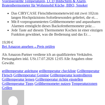
Voreingestellte Temperaturen, LCD Bildschirm & Alarm,
Bratenthermometer für Wohnmobil Küche, BBQ, Smoker
Das CIRYCASE Fleischthermometerwird mit zwei 102cm
langen Hochpräzisions-Sofortlesesonden geliefert, die ei…
Mit 8 vorprogrammierten Grillthermometer und anpassbaren
Alarmen ermöglicht dieses Backofenthermometer präz…
Jede Taste auf diesem Thermometer Kochen ist einer einzigen
Funktion gewidmet, was die Bedienung und das Er…
19,99 €
Bei Amazon ansehen
→
Preis prüfen
Als Amazon-Partner verdiene ich an qualifizierten Verkäufen.
Preisangaben inkl. USt.17.07.2026 12:05 Alle Angaben ohne
Gewähr.
grilltemperatur anleitung
grilltemperatur checkliste
Grilltemperatur
Fleisch
Grilltemperatur Gemüse
Grilltemperatur kontrollieren
Grilltemperatur lernen
Grilltemperatur richtig einstellen
Grilltemperatur Tipps
Grillthermometer nutzen
Temperaturzonen
Grillen