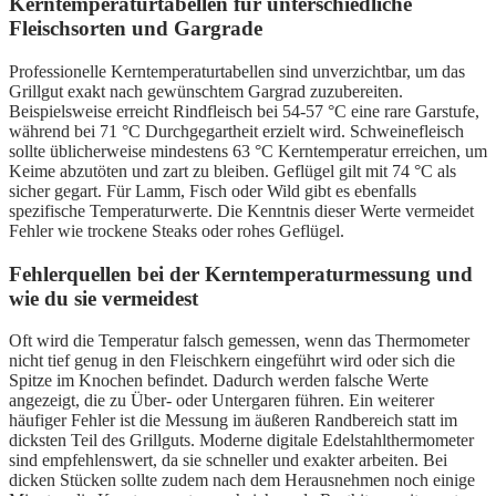
Kerntemperaturtabellen für unterschiedliche
Fleischsorten und Gargrade
Professionelle Kerntemperaturtabellen sind unverzichtbar, um das
Grillgut exakt nach gewünschtem Gargrad zuzubereiten.
Beispielsweise erreicht Rindfleisch bei 54-57 °C eine rare Garstufe,
während bei 71 °C Durchgegartheit erzielt wird. Schweinefleisch
sollte üblicherweise mindestens 63 °C Kerntemperatur erreichen, um
Keime abzutöten und zart zu bleiben. Geflügel gilt mit 74 °C als
sicher gegart. Für Lamm, Fisch oder Wild gibt es ebenfalls
spezifische Temperaturwerte. Die Kenntnis dieser Werte vermeidet
Fehler wie trockene Steaks oder rohes Geflügel.
Fehlerquellen bei der Kerntemperaturmessung und
wie du sie vermeidest
Oft wird die Temperatur falsch gemessen, wenn das Thermometer
nicht tief genug in den Fleischkern eingeführt wird oder sich die
Spitze im Knochen befindet. Dadurch werden falsche Werte
angezeigt, die zu Über- oder Untergaren führen. Ein weiterer
häufiger Fehler ist die Messung im äußeren Randbereich statt im
dicksten Teil des Grillguts. Moderne digitale Edelstahlthermometer
sind empfehlenswert, da sie schneller und exakter arbeiten. Bei
dicken Stücken sollte zudem nach dem Herausnehmen noch einige