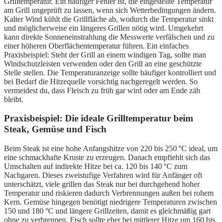
Grilltemperatur. Ein häufiger Fehler ist, die eingestellte Temperatur
am Grill ungeprüft zu lassen, wenn sich Wetterbedingungen ändern.
Kalter Wind kühlt die Grillfläche ab, wodurch die Temperatur sinkt
und möglicherweise ein längeres Grillen nötig wird. Umgekehrt
kann direkte Sonneneinstrahlung die Messwerte verfälschen und zu
einer höheren Oberflächentemperatur führen. Ein einfaches
Praxisbeispiel: Steht der Grill an einem windigen Tag, sollte man
Windschutzleisten verwenden oder den Grill an eine geschützte
Stelle stellen. Die Temperaturanzeige sollte häufiger kontrolliert und
bei Bedarf die Hitzequelle vorsichtig nachgeregelt werden. So
vermeidest du, dass Fleisch zu früh gar wird oder am Ende zäh
bleibt.
Praxisbeispiel: Die ideale Grilltemperatur beim
Steak, Gemüse und Fisch
Beim Steak ist eine hohe Anfangshitze von 220 bis 250 °C ideal, um
eine schmackhafte Kruste zu erzeugen. Danach empfiehlt sich das
Umschalten auf indirekte Hitze bei ca. 120 bis 140 °C zum
Nachgaren. Dieses zweistufige Verfahren wird für Anfänger oft
unterschätzt, viele grillen das Steak nur bei durchgehend hoher
Temperatur und riskieren dadurch Verbrennungen außen bei rohem
Kern. Gemüse hingegen benötigt niedrigere Temperaturen zwischen
150 und 180 °C und längere Grillzeiten, damit es gleichmäßig gart
ohne zu verbrennen. Fisch sollte eher bei mittlerer Hitze um 160 bis