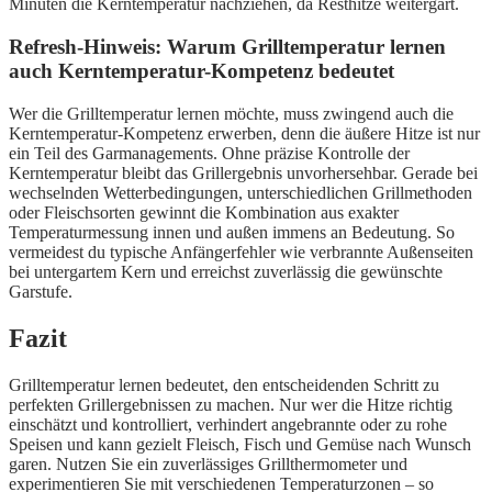
Minuten die Kerntemperatur nachziehen, da Resthitze weitergart.
Refresh-Hinweis: Warum Grilltemperatur lernen
auch Kerntemperatur-Kompetenz bedeutet
Wer die Grilltemperatur lernen möchte, muss zwingend auch die
Kerntemperatur-Kompetenz erwerben, denn die äußere Hitze ist nur
ein Teil des Garmanagements. Ohne präzise Kontrolle der
Kerntemperatur bleibt das Grillergebnis unvorhersehbar. Gerade bei
wechselnden Wetterbedingungen, unterschiedlichen Grillmethoden
oder Fleischsorten gewinnt die Kombination aus exakter
Temperaturmessung innen und außen immens an Bedeutung. So
vermeidest du typische Anfängerfehler wie verbrannte Außenseiten
bei untergartem Kern und erreichst zuverlässig die gewünschte
Garstufe.
Fazit
Grilltemperatur lernen bedeutet, den entscheidenden Schritt zu
perfekten Grillergebnissen zu machen. Nur wer die Hitze richtig
einschätzt und kontrolliert, verhindert angebrannte oder zu rohe
Speisen und kann gezielt Fleisch, Fisch und Gemüse nach Wunsch
garen. Nutzen Sie ein zuverlässiges Grillthermometer und
experimentieren Sie mit verschiedenen Temperaturzonen – so