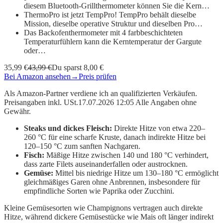
diesem Bluetooth-Grillthermometer können Sie die Kern…
ThermoPro ist jetzt TempPro! TempPro behält dieselbe
Mission, dieselbe operative Struktur und dieselben Pro…
Das Backofenthermometer mit 4 farbbeschichteten
Temperaturfühlern kann die Kerntemperatur der Gargute
oder…
35,99 €
43,99 €
Du sparst 8,00 €
Bei Amazon ansehen
→
Preis prüfen
Als Amazon-Partner verdiene ich an qualifizierten Verkäufen.
Preisangaben inkl. USt.17.07.2026 12:05 Alle Angaben ohne
Gewähr.
Steaks und dickes Fleisch:
Direkte Hitze von etwa 220–
260 °C für eine scharfe Kruste, danach indirekte Hitze bei
120–150 °C zum sanften Nachgaren.
Fisch:
Mäßige Hitze zwischen 140 und 180 °C verhindert,
dass zarte Filets auseinanderfallen oder austrocknen.
Gemüse:
Mittel bis niedrige Hitze um 130–180 °C ermöglicht
gleichmäßiges Garen ohne Anbrennen, insbesondere für
empfindliche Sorten wie Paprika oder Zucchini.
Kleine Gemüsesorten wie Champignons vertragen auch direkte
Hitze, während dickere Gemüsestücke wie Mais oft länger indirekt