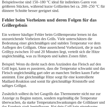
Beispielsweise sind 150–180 °C ideal für indirektes Garen von
größeren Stücken, während kurze Grillzeiten bei ca. 200–250 °C für
dünnere Schnitte besser geeignet sind.
Fehler beim Vorheizen und deren Folgen für das
Grillergebnis
Ein weiterer häufiger Fehler beim Grilltemperatur lernen ist das
unzureichende Vorheizen des Grills. Viele unterschätzen die
Bedeutung einer gleichmäßigen und stabilen Temperatur vor dem
Auflegen des Grillguts. Ohne ausreichend Vorheizzeit, die je nach
Grilltyp zwischen 10 und 20 Minuten liegt, verteilt sich die Hitze
ungleichmäßig, was zu Hotspots und kalten Zonen führt.
Beispiel: Wenn du direkt nach dem Anzünden das Fleisch auf den
Grill legst, kann es passieren, dass die Temperatur schwankt und das
Fleisch ungleichmäßig gart oder an manchen Stellen kaum Farbe
annimmt. Eine gleichmäßige Hitze sorgt für eine kontrollierte
Maillard-Reaktion und somit für gleichmäßige Röststoffe und
saftiges Grillgut.
Zusätzlich solltest du bei Gasgrills das Thermometer nicht nur zur
Anzeige zu Beginn nutzen, sondern regelmäßig die Temperatur
überwachen, da starke Temperaturschwankungen die Grilldauer und
das Ergebnis stark beeinflussen. Hat dein Grill kein eingebautes