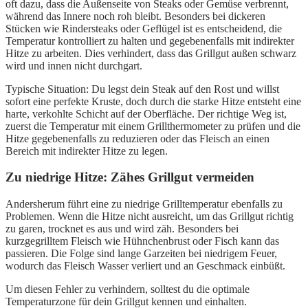
oft dazu, dass die Außenseite von Steaks oder Gemüse verbrennt,
während das Innere noch roh bleibt. Besonders bei dickeren
Stücken wie Rindersteaks oder Geflügel ist es entscheidend, die
Temperatur kontrolliert zu halten und gegebenenfalls mit indirekter
Hitze zu arbeiten. Dies verhindert, dass das Grillgut außen schwarz
wird und innen nicht durchgart.
Typische Situation: Du legst dein Steak auf den Rost und willst
sofort eine perfekte Kruste, doch durch die starke Hitze entsteht eine
harte, verkohlte Schicht auf der Oberfläche. Der richtige Weg ist,
zuerst die Temperatur mit einem Grillthermometer zu prüfen und die
Hitze gegebenenfalls zu reduzieren oder das Fleisch an einen
Bereich mit indirekter Hitze zu legen.
Zu niedrige Hitze: Zähes Grillgut vermeiden
Andersherum führt eine zu niedrige Grilltemperatur ebenfalls zu
Problemen. Wenn die Hitze nicht ausreicht, um das Grillgut richtig
zu garen, trocknet es aus und wird zäh. Besonders bei
kurzgegrilltem Fleisch wie Hühnchenbrust oder Fisch kann das
passieren. Die Folge sind lange Garzeiten bei niedrigem Feuer,
wodurch das Fleisch Wasser verliert und an Geschmack einbüßt.
Um diesen Fehler zu verhindern, solltest du die optimale
Temperaturzone für dein Grillgut kennen und einhalten.