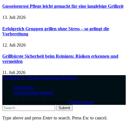
Gusseisenrost Pflege leicht gemacht für eine langlebige Grillzeit
13. Juli 2026
Erfolgreich Gruppen grillen ohne Stress – so gelingt die
Vorbereitung
12. Juli 2026
Grillbürste Sicherheit beim Reinigen: Risiken erkennen und
vermeiden
11. Juli 2026
Facebook
X (Twitter)
Instagram
Pinterest
Impressum
Datenschutzerklärung
© 2026 ThemeSphere. Designed by
ThemeSphere
.
Submit
Type above and press
Enter
to search. Press
Esc
to cancel.