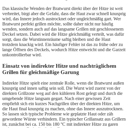
Das klassische Wenden der Bratwurst direkt über der Hitze ist weit
verbreitet, birgt aber die Gefahr, dass die Haut zwar schnell knusprig
wird, das Innere jedoch austrocknet oder ungleichmäßig gart. Wer
Bratwurst perfekt grillen möchte, sollte daher nicht nur häufig
wenden, sondern auch auf das langsame Grillen mit geschlossenem
Deckel setzen. Dabei wird die Hitze gleichmäßig verteilt, was dafür
sorgt, dass die Wurstinnenräume saftig bleiben und die Haut
trotzdem knackig wird. Ein häufiger Fehler ist das zu frühe oder zu
lange Öffnen des Deckels, wodurch Hitze entweicht und die Garzeit
unkontrollierbar wird.
Einsatz von indirekter Hitze und nachträglichem
Grillen für gleichmäßige Garung
Indirekte Hitze spielt eine zentrale Rolle, wenn die Bratwurst außen
knusprig und innen saftig sein soll. Die Wurst wird zuerst von der
direkten Grillzone weg auf den kühleren Rost gelegt und durch die
umgebende Hitze langsam gegart. Nach einer gewissen Zeit
empfiehlt sich ein kurzes Nachgrillen über der direkten Hitze, um
die Haut final knusprig zu machen, ohne das Innere auszutrocknen.
So lassen sich typische Probleme wie geplatzte Haut oder zäh
gewordene Würste verhindern. Ein typischer Grillansatz aus Grillern
ist, zunächst bei ca. 150 bis 180 °C mit indirekter Hitze zu garen