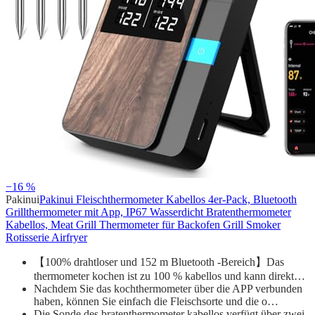
−16 %
Pakinui
Pakinui Fleischthermometer Kabellos 4er-Pack, Bluetooth
Grillthermometer mit App, IP67 Wasserdicht Bratenthermometer
Kabellos, Meat Grill Thermometer für Backofen Grill Smoker
Rotisserie Airfryer
【100% drahtloser und 152 m Bluetooth -Bereich】Das
thermometer kochen ist zu 100 % kabellos und kann direkt…
Nachdem Sie das kochthermometer über die APP verbunden
haben, können Sie einfach die Fleischsorte und die o…
Die Sonde des bratenthermometer kabellos verfügt über zwei