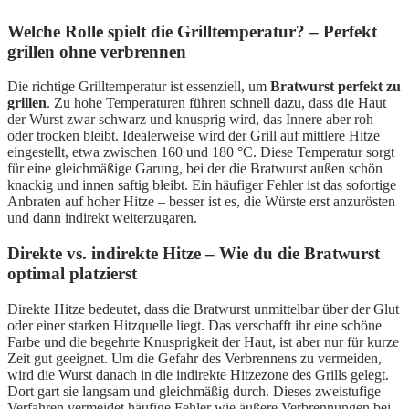
Welche Rolle spielt die Grilltemperatur? – Perfekt
grillen ohne verbrennen
Die richtige Grilltemperatur ist essenziell, um
Bratwurst perfekt zu
grillen
. Zu hohe Temperaturen führen schnell dazu, dass die Haut
der Wurst zwar schwarz und knusprig wird, das Innere aber roh
oder trocken bleibt. Idealerweise wird der Grill auf mittlere Hitze
eingestellt, etwa zwischen 160 und 180 °C. Diese Temperatur sorgt
für eine gleichmäßige Garung, bei der die Bratwurst außen schön
knackig und innen saftig bleibt. Ein häufiger Fehler ist das sofortige
Anbraten auf hoher Hitze – besser ist es, die Würste erst anzurösten
und dann indirekt weiterzugaren.
Direkte vs. indirekte Hitze – Wie du die Bratwurst
optimal platzierst
Direkte Hitze bedeutet, dass die Bratwurst unmittelbar über der Glut
oder einer starken Hitzquelle liegt. Das verschafft ihr eine schöne
Farbe und die begehrte Knusprigkeit der Haut, ist aber nur für kurze
Zeit gut geeignet. Um die Gefahr des Verbrennens zu vermeiden,
wird die Wurst danach in die indirekte Hitzezone des Grills gelegt.
Dort gart sie langsam und gleichmäßig durch. Dieses zweistufige
Verfahren vermeidet häufige Fehler wie äußere Verbrennungen bei