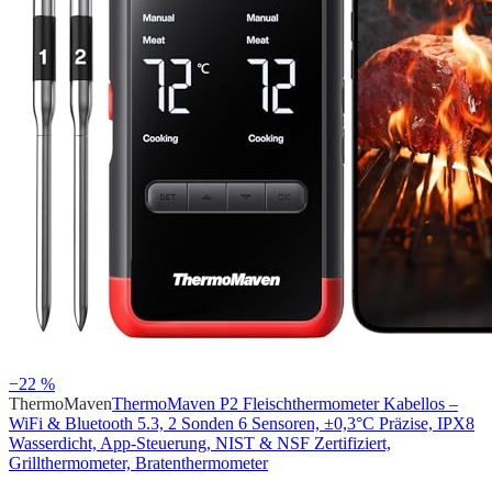
−22 %
ThermoMaven
ThermoMaven P2 Fleischthermometer Kabellos –
WiFi & Bluetooth 5.3, 2 Sonden 6 Sensoren, ±0,3°C Präzise, IPX8
Wasserdicht, App-Steuerung, NIST & NSF Zertifiziert,
Grillthermometer, Bratenthermometer