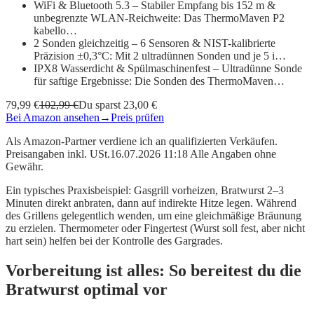
WiFi & Bluetooth 5.3 – Stabiler Empfang bis 152 m &
unbegrenzte WLAN-Reichweite: Das ThermoMaven P2
kabello…
2 Sonden gleichzeitig – 6 Sensoren & NIST-kalibrierte
Präzision ±0,3°C: Mit 2 ultradünnen Sonden und je 5 i…
IPX8 Wasserdicht & Spülmaschinenfest – Ultradünne Sonde
für saftige Ergebnisse: Die Sonden des ThermoMaven…
79,99 €
102,99 €
Du sparst 23,00 €
Bei Amazon ansehen
→
Preis prüfen
Als Amazon-Partner verdiene ich an qualifizierten Verkäufen.
Preisangaben inkl. USt.16.07.2026 11:18 Alle Angaben ohne
Gewähr.
Ein typisches Praxisbeispiel: Gasgrill vorheizen, Bratwurst 2–3
Minuten direkt anbraten, dann auf indirekte Hitze legen. Während
des Grillens gelegentlich wenden, um eine gleichmäßige Bräunung
zu erzielen. Thermometer oder Fingertest (Wurst soll fest, aber nicht
hart sein) helfen bei der Kontrolle des Gargrades.
Vorbereitung ist alles: So bereitest du die
Bratwurst optimal vor