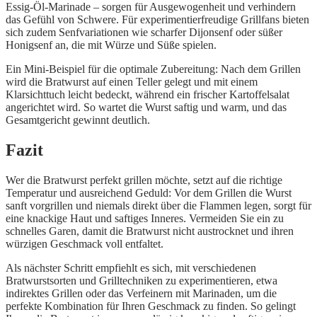
Essig-Öl-Marinade – sorgen für Ausgewogenheit und verhindern
das Gefühl von Schwere. Für experimentierfreudige Grillfans bieten
sich zudem Senfvariationen wie scharfer Dijonsenf oder süßer
Honigsenf an, die mit Würze und Süße spielen.
Ein Mini-Beispiel für die optimale Zubereitung: Nach dem Grillen
wird die Bratwurst auf einen Teller gelegt und mit einem
Klarsichttuch leicht bedeckt, während ein frischer Kartoffelsalat
angerichtet wird. So wartet die Wurst saftig und warm, und das
Gesamtgericht gewinnt deutlich.
Fazit
Wer die Bratwurst perfekt grillen möchte, setzt auf die richtige
Temperatur und ausreichend Geduld: Vor dem Grillen die Wurst
sanft vorgrillen und niemals direkt über die Flammen legen, sorgt für
eine knackige Haut und saftiges Inneres. Vermeiden Sie ein zu
schnelles Garen, damit die Bratwurst nicht austrocknet und ihren
würzigen Geschmack voll entfaltet.
Als nächster Schritt empfiehlt es sich, mit verschiedenen
Bratwurstsorten und Grilltechniken zu experimentieren, etwa
indirektes Grillen oder das Verfeinern mit Marinaden, um die
perfekte Kombination für Ihren Geschmack zu finden. So gelingt