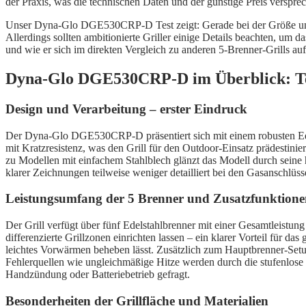
der Praxis, was die technischen Daten und der günstige Preis verspre
Unser Dyna-Glo DGE530CRP-D Test zeigt: Gerade bei der Größe und Vi
Allerdings sollten ambitionierte Griller einige Details beachten, um 
und wie er sich im direkten Vergleich zu anderen 5-Brenner-Grills auf
Dyna-Glo DGE530CRP-D im Überblick: Te
Design und Verarbeitung – erster Eindruck
Der Dyna-Glo DGE530CRP-D präsentiert sich mit einem robusten Edels
mit Kratzresistenz, was den Grill für den Outdoor-Einsatz prädestinier
zu Modellen mit einfachem Stahlblech glänzt das Modell durch seine h
klarer Zeichnungen teilweise weniger detailliert bei den Gasanschlüs
Leistungsumfang der 5 Brenner und Zusatzfunktion
Der Grill verfügt über fünf Edelstahlbrenner mit einer Gesamtleistung
differenzierte Grillzonen einrichten lassen – ein klarer Vorteil für d
leichtes Vorwärmen beheben lässt. Zusätzlich zum Hauptbrenner-Setup
Fehlerquellen wie ungleichmäßige Hitze werden durch die stufenlose 
Handzündung oder Batteriebetrieb gefragt.
Besonderheiten der Grillfläche und Materialien