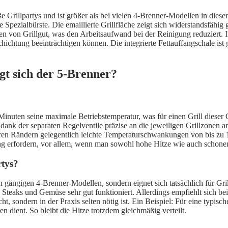
ße Grillpartys und ist größer als bei vielen 4-Brenner-Modellen in die
e Spezialbürste. Die emaillierte Grillfläche zeigt sich widerstandsfäh
n von Grillgut, was den Arbeitsaufwand bei der Reinigung reduziert. 
chtung beeinträchtigen können. Die integrierte Fettauffangschale ist 
gt sich der 5-Brenner?
en seine maximale Betriebstemperatur, was für einen Grill dieser Größ
 dank der separaten Regelventile präzise an die jeweiligen Grillzonen 
eren Rändern gelegentlich leichte Temperaturschwankungen von bis zu 15
 erfordern, vor allem, wenn man sowohl hohe Hitze wie auch schonend
rtys?
den gängigen 4-Brenner-Modellen, sondern eignet sich tatsächlich für Gr
 Steaks und Gemüse sehr gut funktioniert. Allerdings empfiehlt sich be
t, sondern in der Praxis selten nötig ist. Ein Beispiel: Für eine typisch
n dient. So bleibt die Hitze trotzdem gleichmäßig verteilt.