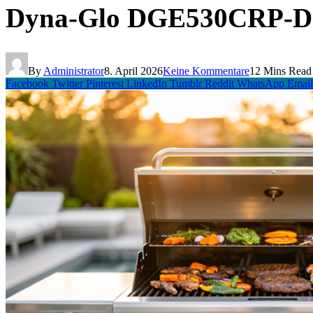
Dyna-Glo DGE530CRP-D Te
By
Administrator
8. April 2026
Keine Kommentare
12 Mins Read
Facebook
Twitter
Pinterest
LinkedIn
Tumblr
Reddit
WhatsApp
Email