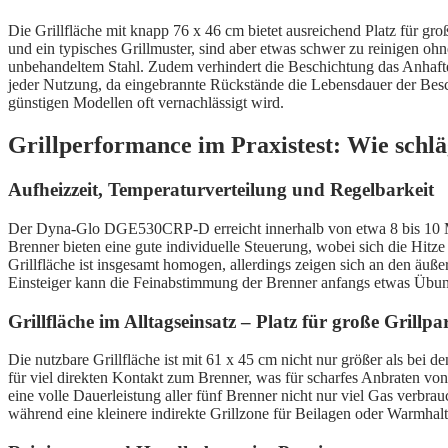
Die Grillfläche mit knapp 76 x 46 cm bietet ausreichend Platz für gro
und ein typisches Grillmuster, sind aber etwas schwer zu reinigen ohn
unbehandeltem Stahl. Zudem verhindert die Beschichtung das Anhafte
jeder Nutzung, da eingebrannte Rückstände die Lebensdauer der Beschi
günstigen Modellen oft vernachlässigt wird.
Grillperformance im Praxistest: Wie schlä
Aufheizzeit, Temperaturverteilung und Regelbarkeit
Der Dyna-Glo DGE530CRP-D erreicht innerhalb von etwa 8 bis 10 Minut
Brenner bieten eine gute individuelle Steuerung, wobei sich die Hitze
Grillfläche ist insgesamt homogen, allerdings zeigen sich an den äuß
Einsteiger kann die Feinabstimmung der Brenner anfangs etwas Übung
Grillfläche im Alltagseinsatz – Platz für große Grillpa
Die nutzbare Grillfläche ist mit 61 x 45 cm nicht nur größer als bei 
für viel direkten Kontakt zum Brenner, was für scharfes Anbraten von
eine volle Dauerleistung aller fünf Brenner nicht nur viel Gas verbrauch
während eine kleinere indirekte Grillzone für Beilagen oder Warmhalte