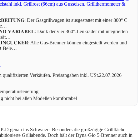
tahl inkl. Grillrost (66cm) aus Gusseisen, Grillthermometer &
𝐑𝐁𝐄𝐈𝐓𝐔𝐍𝐆: Der Gasgrillwagen ist ausgestattet mit einer 800° C
 se…
𝐔𝐍𝐃 𝐕𝐀𝐑𝐈𝐀𝐁𝐄𝐋: Dank der vier 360°-Lenkräder mit integrierten
usät…
𝐑 𝐇𝐈𝐍𝐆𝐔𝐂𝐊𝐄𝐑: Alle Gas-Brenner können eingestellt werden und
ED-Bele…
n
 qualifizierten Verkäufen. Preisangaben inkl. USt.22.07.2026
Temperatursteuerung
nicht bei allen Modellen komfortabel
RP-D genau ins Schwarze. Besonders die großzügige Grillfläche
mbitionierte Grillabende. Doch hält der Dyna-Glo 5-Brenner auch in