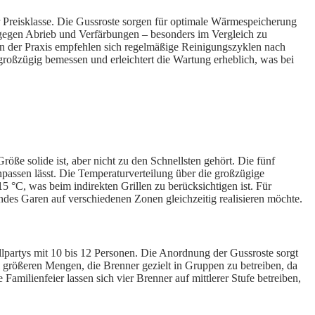
ser Preisklasse. Die Gussroste sorgen für optimale Wärmespeicherung
ig gegen Abrieb und Verfärbungen – besonders im Vergleich zu
In der Praxis empfehlen sich regelmäßige Reinigungszyklen nach
großzügig bemessen und erleichtert die Wartung erheblich, was bei
e solide ist, aber nicht zu den Schnellsten gehört. Die fünf
anpassen lässt. Die Temperaturverteilung über die großzügige
 °C, was beim indirekten Grillen zu berücksichtigen ist. Für
es Garen auf verschiedenen Zonen gleichzeitig realisieren möchte.
illpartys mit 10 bis 12 Personen. Die Anordnung der Gussroste sorgt
i größeren Mengen, die Brenner gezielt in Gruppen zu betreiben, da
e Familienfeier lassen sich vier Brenner auf mittlerer Stufe betreiben,