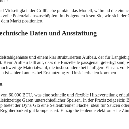
chen?
elseitigkeit der Grillfläche punktet das Modell, während die einfach
das volle Potenzial auszuschöpfen. Im Folgenden lesen Sie, wie sich der
 dem Markt positioniert.
chnische Daten und Ausstattung
tahlgehäuse und einem klar strukturierten Aufbau, der für Langlebig
t. Beim Aufbau fällt auf, dass die Einzelteile passgenau gefertigt sind,
ochwertige Materialwahl, die insbesondere bei häufigem Einsatz vor Ros
sen ist – hier kann es bei Erstnutzung zu Unsicherheiten kommen.
en
 von 60.000 BTU, was eine schnelle und flexible Hitzeverteilung erlaubt
as gleichzeitige Garen unterschiedlicher Speisen. In der Praxis zeigt si
 bietet der Dyna-Glo eine Seitenbrenner-Fläche, ideal für Saucen oder 
Regulierbarkeit gut kompensiert. Einzig die fehlende elektronische Zün