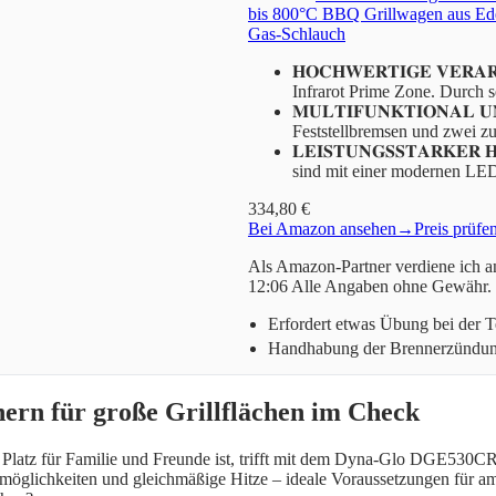
bis 800°C BBQ Grillwagen aus Edels
Gas-Schlauch
𝐇𝐎𝐂𝐇𝐖𝐄𝐑𝐓𝐈𝐆𝐄 𝐕𝐄𝐑𝐀
Infrarot Prime Zone. Durch
𝐌𝐔𝐋𝐓𝐈𝐅𝐔𝐍𝐊𝐓𝐈𝐎𝐍𝐀𝐋 
Feststellbremsen und zwei z
𝐋𝐄𝐈𝐒𝐓𝐔𝐍𝐆𝐒𝐒𝐓𝐀𝐑𝐊𝐄
sind mit einer modernen L
334,80 €
Bei Amazon ansehen
→
Preis prüfe
Als Amazon-Partner verdiene ich an
12:06 Alle Angaben ohne Gewähr.
Erfordert etwas Übung bei der 
Handhabung der Brennerzündung 
rn für große Grillflächen im Check
l Platz für Familie und Freunde ist, trifft mit dem Dyna-Glo DGE530C
tzmöglichkeiten und gleichmäßige Hitze – ideale Voraussetzungen für a