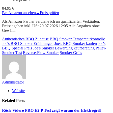
84,95 €
Bei Amazon ansehen
→
Preis prüfen
Als Amazon-Partner verdiene ich an qualifizierten Verkäufen.
Preisangaben inkl. USt.20.07.2026 12:05 Alle Angaben ohne
Gewähr.
Authentisches BBQ Zuhause
BBQ Smoker Temperaturkontrolle
Joe's BBQ Smoker Erfahrungen
Joe's BBQ Smoker kaufen
Joe's
BBQ Special Preis
Joe's Smoker Bewertung
kaufberatung
Pellet-
Smoker Test
Reverse-Flow Smoker
Smoker Grills
Administrator
Website
Related
Posts
Rösle Videro PRO E2-P Test zeigt warum der Elektrogrill