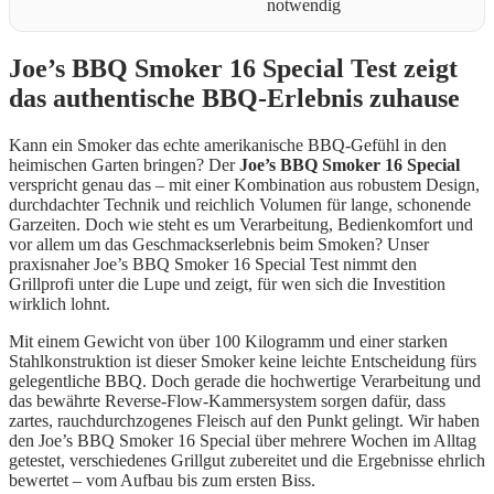
notwendig
Joe’s BBQ Smoker 16 Special Test zeigt
das authentische BBQ-Erlebnis zuhause
Kann ein Smoker das echte amerikanische BBQ-Gefühl in den
heimischen Garten bringen? Der
Joe’s BBQ Smoker 16 Special
verspricht genau das – mit einer Kombination aus robustem Design,
durchdachter Technik und reichlich Volumen für lange, schonende
Garzeiten. Doch wie steht es um Verarbeitung, Bedienkomfort und
vor allem um das Geschmackserlebnis beim Smoken? Unser
praxisnaher Joe’s BBQ Smoker 16 Special Test nimmt den
Grillprofi unter die Lupe und zeigt, für wen sich die Investition
wirklich lohnt.
Mit einem Gewicht von über 100 Kilogramm und einer starken
Stahlkonstruktion ist dieser Smoker keine leichte Entscheidung fürs
gelegentliche BBQ. Doch gerade die hochwertige Verarbeitung und
das bewährte Reverse-Flow-Kammersystem sorgen dafür, dass
zartes, rauchdurchzogenes Fleisch auf den Punkt gelingt. Wir haben
den Joe’s BBQ Smoker 16 Special über mehrere Wochen im Alltag
getestet, verschiedenes Grillgut zubereitet und die Ergebnisse ehrlich
bewertet – vom Aufbau bis zum ersten Biss.