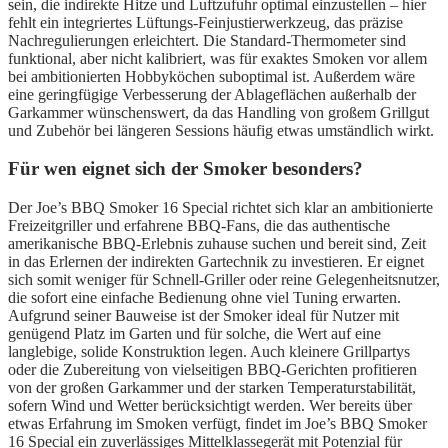
sein, die indirekte Hitze und Luftzufuhr optimal einzustellen – hier
fehlt ein integriertes Lüftungs-Feinjustierwerkzeug, das präzise
Nachregulierungen erleichtert. Die Standard-Thermometer sind
funktional, aber nicht kalibriert, was für exaktes Smoken vor allem
bei ambitionierten Hobbyköchen suboptimal ist. Außerdem wäre
eine geringfügige Verbesserung der Ablageflächen außerhalb der
Garkammer wünschenswert, da das Handling von großem Grillgut
und Zubehör bei längeren Sessions häufig etwas umständlich wirkt.
Für wen eignet sich der Smoker besonders?
Der Joe’s BBQ Smoker 16 Special richtet sich klar an ambitionierte
Freizeitgriller und erfahrene BBQ-Fans, die das authentische
amerikanische BBQ-Erlebnis zuhause suchen und bereit sind, Zeit
in das Erlernen der indirekten Gartechnik zu investieren. Er eignet
sich somit weniger für Schnell-Griller oder reine Gelegenheitsnutzer,
die sofort eine einfache Bedienung ohne viel Tuning erwarten.
Aufgrund seiner Bauweise ist der Smoker ideal für Nutzer mit
genügend Platz im Garten und für solche, die Wert auf eine
langlebige, solide Konstruktion legen. Auch kleinere Grillpartys
oder die Zubereitung von vielseitigen BBQ-Gerichten profitieren
von der großen Garkammer und der starken Temperaturstabilität,
sofern Wind und Wetter berücksichtigt werden. Wer bereits über
etwas Erfahrung im Smoken verfügt, findet im Joe’s BBQ Smoker
16 Special ein zuverlässiges Mittelklassegerät mit Potenzial für