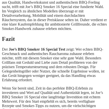
aus Qualität, Handwerkskunst und authentischem BBQ-Feeling
sucht, trifft mit Joe’s BBQ Smoker 16 Special eine fundierte Wahl.
Im Vergleich zu ähnlichen Modellen überzeugt er mit
Detailverarbeitung, Mobilität und einem durchdachten
Räuchersystem, das in dieser Preisklasse selten ist. Daher verdient er
eine klare Kaufempfehlung für ambitionierte Grillfreunde, die echtes
Smoker-Handwerk zuhause erleben möchten.
Fazit
Der
Joe’s BBQ Smoker 16 Special Test
zeigt: Wer echten BBQ-
Geschmack und authentisches Raucharoma zuhause erleben
möchte, trifft mit diesem Smoker eine sehr gute Wahl. Besonders
Grillfans mit Geduld und Liebe zum Detail profitieren von der
präzisen Temperatursteuerung und dem robusten Design. Für
Gelegenheitsgriller oder Nutzer, die schnelle Ergebnisse wollen, ist
das Gerät hingegen weniger geeignet, da das Handling etwas
Erfahrung erfordert.
Wenn Sie bereit sind, Zeit in das perfekte BBQ-Erlebnis zu
investieren und Wert auf Qualität und Authentizität legen, ist Joe’s
BBQ Smoker 16 Special eine langfristige Investition mit echtem
Mehrwert. Für den Start empfiehlt es sich, bereits verfügbare
Rezepte und Smoker-Tipps zu nutzen, um die vielschichtigen