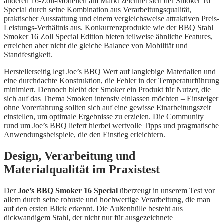
anderen 16-Zoll-Modellen am Markt zeichnet sich der Smoker 16
Special durch seine Kombination aus Verarbeitungsqualität,
praktischer Ausstattung und einem vergleichsweise attraktiven Preis-
Leistungs-Verhältnis aus. Konkurrenzprodukte wie der BBQ Stahl
Smoker 16 Zoll Special Edition bieten teilweise ähnliche Features,
erreichen aber nicht die gleiche Balance von Mobilität und
Standfestigkeit.
Herstellerseitig legt Joe’s BBQ Wert auf langlebige Materialien und
eine durchdachte Konstruktion, die Fehler in der Temperaturführung
minimiert. Dennoch bleibt der Smoker ein Produkt für Nutzer, die
sich auf das Thema Smoken intensiv einlassen möchten – Einsteiger
ohne Vorerfahrung sollten sich auf eine gewisse Einarbeitungszeit
einstellen, um optimale Ergebnisse zu erzielen. Die Community
rund um Joe’s BBQ liefert hierbei wertvolle Tipps und pragmatische
Anwendungsbeispiele, die den Einstieg erleichtern.
Design, Verarbeitung und
Materialqualität im Praxistest
Der
Joe’s BBQ Smoker 16 Special
überzeugt in unserem Test vor
allem durch seine robuste und hochwertige Verarbeitung, die man
auf den ersten Blick erkennt. Die Außenhülle besteht aus
dickwandigem Stahl, der nicht nur für ausgezeichnete