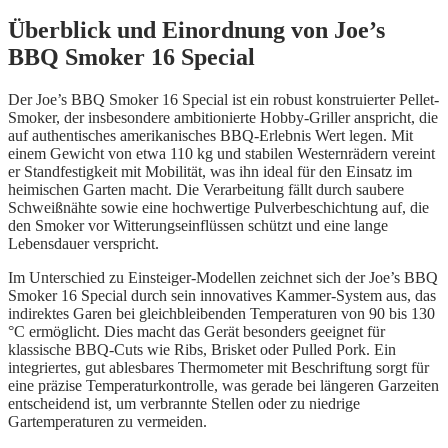
Überblick und Einordnung von Joe’s
BBQ Smoker 16 Special
Der Joe’s BBQ Smoker 16 Special ist ein robust konstruierter Pellet-
Smoker, der insbesondere ambitionierte Hobby-Griller anspricht, die
auf authentisches amerikanisches BBQ-Erlebnis Wert legen. Mit
einem Gewicht von etwa 110 kg und stabilen Westernrädern vereint
er Standfestigkeit mit Mobilität, was ihn ideal für den Einsatz im
heimischen Garten macht. Die Verarbeitung fällt durch saubere
Schweißnähte sowie eine hochwertige Pulverbeschichtung auf, die
den Smoker vor Witterungseinflüssen schützt und eine lange
Lebensdauer verspricht.
Im Unterschied zu Einsteiger-Modellen zeichnet sich der Joe’s BBQ
Smoker 16 Special durch sein innovatives Kammer-System aus, das
indirektes Garen bei gleichbleibenden Temperaturen von 90 bis 130
°C ermöglicht. Dies macht das Gerät besonders geeignet für
klassische BBQ-Cuts wie Ribs, Brisket oder Pulled Pork. Ein
integriertes, gut ablesbares Thermometer mit Beschriftung sorgt für
eine präzise Temperaturkontrolle, was gerade bei längeren Garzeiten
entscheidend ist, um verbrannte Stellen oder zu niedrige
Gartemperaturen zu vermeiden.