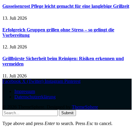
Gusseisenrost Pflege leicht gemacht für eine langlebige Grillzeit
13. Juli 2026
Erfolgreich Gruppen grillen ohne Stress – so gelingt die
Vorbereitung
12. Juli 2026
Grillbürste Sicherheit beim Reinigen: Risiken erkennen und
vermeiden
11. Juli 2026
Facebook
X (Twitter)
Instagram
Pinterest
Impressum
Datenschutzerklärung
© 2026 ThemeSphere. Designed by
ThemeSphere
.
Submit
Type above and press
Enter
to search. Press
Esc
to cancel.