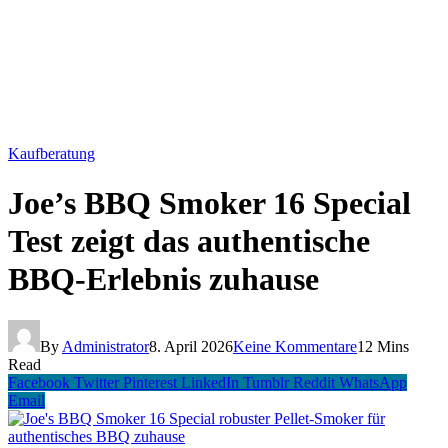
Kaufberatung
Joe’s BBQ Smoker 16 Special
Test zeigt das authentische
BBQ-Erlebnis zuhause
By
Administrator
8. April 2026
Keine Kommentare
12 Mins
Read
Facebook
Twitter
Pinterest
LinkedIn
Tumblr
Reddit
WhatsApp
Email