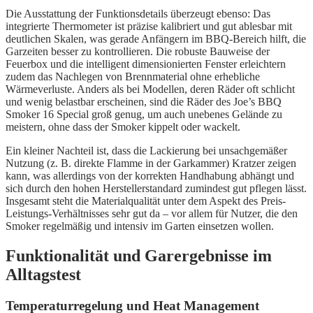
Die Ausstattung der Funktionsdetails überzeugt ebenso: Das
integrierte Thermometer ist präzise kalibriert und gut ablesbar mit
deutlichen Skalen, was gerade Anfängern im BBQ-Bereich hilft, die
Garzeiten besser zu kontrollieren. Die robuste Bauweise der
Feuerbox und die intelligent dimensionierten Fenster erleichtern
zudem das Nachlegen von Brennmaterial ohne erhebliche
Wärmeverluste. Anders als bei Modellen, deren Räder oft schlicht
und wenig belastbar erscheinen, sind die Räder des Joe’s BBQ
Smoker 16 Special groß genug, um auch unebenes Gelände zu
meistern, ohne dass der Smoker kippelt oder wackelt.
Ein kleiner Nachteil ist, dass die Lackierung bei unsachgemäßer
Nutzung (z. B. direkte Flamme in der Garkammer) Kratzer zeigen
kann, was allerdings von der korrekten Handhabung abhängt und
sich durch den hohen Herstellerstandard zumindest gut pflegen lässt.
Insgesamt steht die Materialqualität unter dem Aspekt des Preis-
Leistungs-Verhältnisses sehr gut da – vor allem für Nutzer, die den
Smoker regelmäßig und intensiv im Garten einsetzen wollen.
Funktionalität und Garergebnisse im
Alltagstest
Temperaturregelung und Heat Management