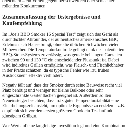
erleichtern – ein Vorteil gegenüber schwereren oder schlechter
rollenden Konkurrenten.
Zusammenfassung der Testergebnisse und
Kaufempfehlung
Im „Joe’s BBQ Smoker 16 Special Test“ zeigt sich das Gerät als
durchdachter Allrounder, der authentisches amerikanisches BBQ-
Erlebnis nach Hause bringt, ohne die üblichen Schwächen vieler
Mitbewerber. Die Temperaturkontrolle gelingt dank des patentierten
BBQ-Stone-Systems zuverlässig, was gerade bei langen Garzeiten
zwischen 90 und 130 °C ein entscheidender Pluspunkt ist. Dabei
wird indirektes Grillen ermöglicht, was Fleisch- und Fischliebhaber
in der Praxis schätzen, da es typische Fehler wie „zu frühes
Austrocknen“ effektiv verhindert.
Negativ fällt auf, dass der Smoker durch seine Bauweise recht viel
Platz benötigt und weniger für kleine Balkone oder sehr
eingeschränkte Gartenflächen geeignet ist. Außerdem sollten
Neueinsteiger beachten, dass trotz guter Temperaturstabilität eine
Einarbeitungszeit ansteht, um optimale Ergebnisse zu erzielen – z.B.
empfiehlt sich vor dem ersten größeren Cook ein Testlauf mit
günstigem Grillgut.
Wer Wert auf eine langfristige Investition legt und eine Kombination