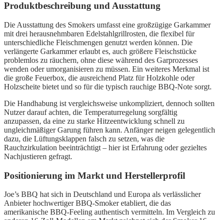
Produktbeschreibung und Ausstattung
Die Ausstattung des Smokers umfasst eine großzügige Garkammer
mit drei herausnehmbaren Edelstahlgrillrosten, die flexibel für
unterschiedliche Fleischmengen genutzt werden können. Die
verlängerte Garkammer erlaubt es, auch größere Fleischstücke
problemlos zu räuchern, ohne diese während des Garprozesses
wenden oder umorganisieren zu müssen. Ein weiteres Merkmal ist
die große Feuerbox, die ausreichend Platz für Holzkohle oder
Holzscheite bietet und so für die typisch rauchige BBQ-Note sorgt.
Die Handhabung ist vergleichsweise unkompliziert, dennoch sollten
Nutzer darauf achten, die Temperaturregelung sorgfältig
anzupassen, da eine zu starke Hitzeentwicklung schnell zu
ungleichmäßiger Garung führen kann. Anfänger neigen gelegentlich
dazu, die Lüftungsklappen falsch zu setzen, was die
Rauchzirkulation beeinträchtigt – hier ist Erfahrung oder gezieltes
Nachjustieren gefragt.
Positionierung im Markt und Herstellerprofil
Joe’s BBQ hat sich in Deutschland und Europa als verlässlicher
Anbieter hochwertiger BBQ-Smoker etabliert, die das
amerikanische BBQ-Feeling authentisch vermitteln. Im Vergleich zu