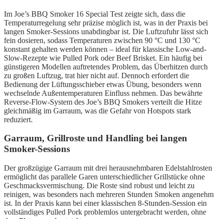
Im Joe’s BBQ Smoker 16 Special Test zeigte sich, dass die
Temperaturregelung sehr präzise möglich ist, was in der Praxis bei
langen Smoker-Sessions unabdingbar ist. Die Luftzufuhr lässt sich
fein dosieren, sodass Temperaturen zwischen 90 °C und 130 °C
konstant gehalten werden können – ideal für klassische Low-and-
Slow-Rezepte wie Pulled Pork oder Beef Brisket. Ein häufig bei
günstigeren Modellen auftretendes Problem, das Überhitzen durch
zu großen Luftzug, trat hier nicht auf. Dennoch erfordert die
Bedienung der Lüftungsschieber etwas Übung, besonders wenn
wechselnde Außentemperaturen Einfluss nehmen. Das bewährte
Reverse-Flow-System des Joe’s BBQ Smokers verteilt die Hitze
gleichmäßig im Garraum, was die Gefahr von Hotspots stark
reduziert.
Garraum, Grillroste und Handling bei langen
Smoker-Sessions
Der großzügige Garraum mit drei herausnehmbaren Edelstahlrosten
ermöglicht das parallele Garen unterschiedlicher Grillstücke ohne
Geschmacksvermischung. Die Roste sind robust und leicht zu
reinigen, was besonders nach mehreren Stunden Smoken angenehm
ist. In der Praxis kann bei einer klassischen 8-Stunden-Session ein
vollständiges Pulled Pork problemlos untergebracht werden, ohne