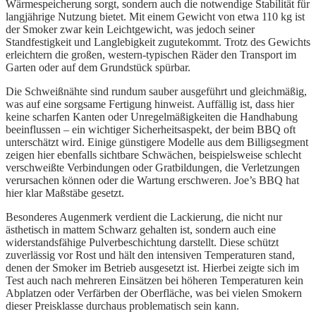
Wärmespeicherung sorgt, sondern auch die notwendige Stabilität für
langjährige Nutzung bietet. Mit einem Gewicht von etwa 110 kg ist
der Smoker zwar kein Leichtgewicht, was jedoch seiner
Standfestigkeit und Langlebigkeit zugutekommt. Trotz des Gewichts
erleichtern die großen, western-typischen Räder den Transport im
Garten oder auf dem Grundstück spürbar.
Die Schweißnähte sind rundum sauber ausgeführt und gleichmäßig,
was auf eine sorgsame Fertigung hinweist. Auffällig ist, dass hier
keine scharfen Kanten oder Unregelmäßigkeiten die Handhabung
beeinflussen – ein wichtiger Sicherheitsaspekt, der beim BBQ oft
unterschätzt wird. Einige günstigere Modelle aus dem Billigsegment
zeigen hier ebenfalls sichtbare Schwächen, beispielsweise schlecht
verschweißte Verbindungen oder Gratbildungen, die Verletzungen
verursachen können oder die Wartung erschweren. Joe’s BBQ hat
hier klar Maßstäbe gesetzt.
Besonderes Augenmerk verdient die Lackierung, die nicht nur
ästhetisch in mattem Schwarz gehalten ist, sondern auch eine
widerstandsfähige Pulverbeschichtung darstellt. Diese schützt
zuverlässig vor Rost und hält den intensiven Temperaturen stand,
denen der Smoker im Betrieb ausgesetzt ist. Hierbei zeigte sich im
Test auch nach mehreren Einsätzen bei höheren Temperaturen kein
Abplatzen oder Verfärben der Oberfläche, was bei vielen Smokern
dieser Preisklasse durchaus problematisch sein kann.