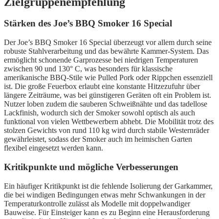
Zielgruppenempfehlung
Stärken des Joe’s BBQ Smoker 16 Special
Der Joe’s BBQ Smoker 16 Special überzeugt vor allem durch seine
robuste Stahlverarbeitung und das bewährte Kammer-System. Das
ermöglicht schonende Garprozesse bei niedrigen Temperaturen
zwischen 90 und 130° C, was besonders für klassische
amerikanische BBQ-Stile wie Pulled Pork oder Rippchen essenziell
ist. Die große Feuerbox erlaubt eine konstante Hitzezufuhr über
längere Zeiträume, was bei günstigeren Geräten oft ein Problem ist.
Nutzer loben zudem die sauberen Schweißnähte und das tadellose
Lackfinish, wodurch sich der Smoker sowohl optisch als auch
funktional von vielen Wettbewerbern abhebt. Die Mobilität trotz des
stolzen Gewichts von rund 110 kg wird durch stabile Westernräder
gewährleistet, sodass der Smoker auch im heimischen Garten
flexibel eingesetzt werden kann.
Kritikpunkte und mögliche Verbesserungen
Ein häufiger Kritikpunkt ist die fehlende Isolierung der Garkammer,
die bei windigen Bedingungen etwas mehr Schwankungen in der
Temperaturkontrolle zulässt als Modelle mit doppelwandiger
Bauweise. Für Einsteiger kann es zu Beginn eine Herausforderung