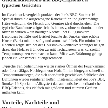
typischen Gerichten
Im Geschmacksvergleich punktete der Joe’s BBQ Smoker 16
Special durch die ausgewogene Rauchzufuhr und gleichmäßige
Hitzeverteilung, die Fleisch und Gemüse ideal durchziehen. Die
typische Rauchnote zeigte sich als intensiv, ohne zu dominant oder
bitter zu wirken – ein häufiger Nachteil bei Billigsmokern.
Besonders bei Ribs und Brisket brachte der Smoker eine schöne
Kruste (Bark) mit, die saftig und aromatisch blieb. Ein minimaler
Nachteil zeigte sich bei der Holzsmoke-Kontrolle: Anfänger neigen
dazu, das Holz zu früh oder zu spät nachzulegen, was kurzzeitig
Temperaturspitzen verursachen kann. Mit etwas Erfahrung gelingt
jedoch ein konstanter Rauchgeschmack.
Typische Fehlbedienungen wie zu starkes Öffnen der Feuerkammer
oder übermäßiges Nachlegen von Holz führten hingegen schnell zu
Temperaturanstiegen, die sich aber durch geschicktes Schließen der
Lüftungen wieder regulieren ließen. Insgesamt liefert der Joe’s BBQ
Smoker 16 Special im Alltagstest das authentische amerikanische
BBQ-Erlebnis, das vielfach mit größeren und teureren Geräten
mithalten kann.
Vorteile, Nachteile und