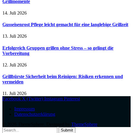
Grillmomente
14. Juli 2026
Gusseisenrost Pflege leicht gemacht für eine langlebige Grillzeit
13. Juli 2026
Erfolgreich Gruppen grillen ohne Stress – so gelingt die
Vorbereitung
12. Juli 2026
Grillbürste Sicherheit beim Reinigen: Risiken erkennen und
vermeiden
11. Juli 2026
Facebook
X (Twitter)
Instagram
Pinterest
Impressum
Datenschutzerklärung
© 2026 ThemeSphere. Designed by
ThemeSphere
.
Submit