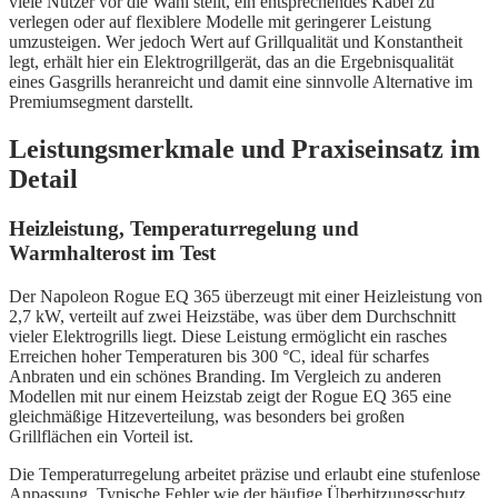
viele Nutzer vor die Wahl stellt, ein entsprechendes Kabel zu
verlegen oder auf flexiblere Modelle mit geringerer Leistung
umzusteigen. Wer jedoch Wert auf Grillqualität und Konstantheit
legt, erhält hier ein Elektrogrillgerät, das an die Ergebnisqualität
eines Gasgrills heranreicht und damit eine sinnvolle Alternative im
Premiumsegment darstellt.
Leistungsmerkmale und Praxiseinsatz im
Detail
Heizleistung, Temperaturregelung und
Warmhalterost im Test
Der Napoleon Rogue EQ 365 überzeugt mit einer Heizleistung von
2,7 kW, verteilt auf zwei Heizstäbe, was über dem Durchschnitt
vieler Elektrogrills liegt. Diese Leistung ermöglicht ein rasches
Erreichen hoher Temperaturen bis 300 °C, ideal für scharfes
Anbraten und ein schönes Branding. Im Vergleich zu anderen
Modellen mit nur einem Heizstab zeigt der Rogue EQ 365 eine
gleichmäßige Hitzeverteilung, was besonders bei großen
Grillflächen ein Vorteil ist.
Die Temperaturregelung arbeitet präzise und erlaubt eine stufenlose
Anpassung. Typische Fehler wie der häufige Überhitzungsschutz,