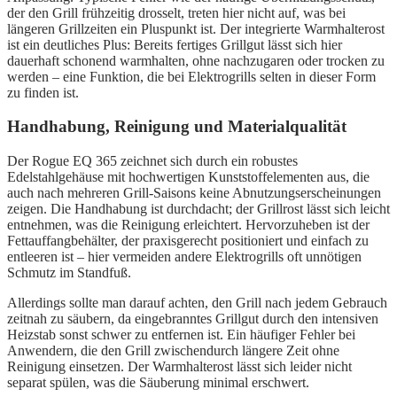
der den Grill frühzeitig drosselt, treten hier nicht auf, was bei
längeren Grillzeiten ein Pluspunkt ist. Der integrierte Warmhalterost
ist ein deutliches Plus: Bereits fertiges Grillgut lässt sich hier
dauerhaft schonend warmhalten, ohne nachzugaren oder trocken zu
werden – eine Funktion, die bei Elektrogrills selten in dieser Form
zu finden ist.
Handhabung, Reinigung und Materialqualität
Der Rogue EQ 365 zeichnet sich durch ein robustes
Edelstahlgehäuse mit hochwertigen Kunststoffelementen aus, die
auch nach mehreren Grill-Saisons keine Abnutzungserscheinungen
zeigen. Die Handhabung ist durchdacht; der Grillrost lässt sich leicht
entnehmen, was die Reinigung erleichtert. Hervorzuheben ist der
Fettauffangbehälter, der praxisgerecht positioniert und einfach zu
entleeren ist – hier vermeiden andere Elektrogrills oft unnötigen
Schmutz im Standfuß.
Allerdings sollte man darauf achten, den Grill nach jedem Gebrauch
zeitnah zu säubern, da eingebranntes Grillgut durch den intensiven
Heizstab sonst schwer zu entfernen ist. Ein häufiger Fehler bei
Anwendern, die den Grill zwischendurch längere Zeit ohne
Reinigung einsetzen. Der Warmhalterost lässt sich leider nicht
separat spülen, was die Säuberung minimal erschwert.