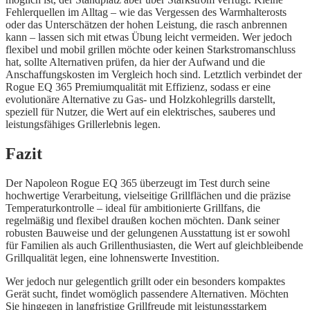
Fehlerquellen im Alltag – wie das Vergessen des Warmhalterosts
oder das Unterschätzen der hohen Leistung, die rasch anbrennen
kann – lassen sich mit etwas Übung leicht vermeiden. Wer jedoch
flexibel und mobil grillen möchte oder keinen Starkstromanschluss
hat, sollte Alternativen prüfen, da hier der Aufwand und die
Anschaffungskosten im Vergleich hoch sind. Letztlich verbindet der
Rogue EQ 365 Premiumqualität mit Effizienz, sodass er eine
evolutionäre Alternative zu Gas- und Holzkohlegrills darstellt,
speziell für Nutzer, die Wert auf ein elektrisches, sauberes und
leistungsfähiges Grillerlebnis legen.
Fazit
Der Napoleon Rogue EQ 365 überzeugt im Test durch seine
hochwertige Verarbeitung, vielseitige Grillflächen und die präzise
Temperaturkontrolle – ideal für ambitionierte Grillfans, die
regelmäßig und flexibel draußen kochen möchten. Dank seiner
robusten Bauweise und der gelungenen Ausstattung ist er sowohl
für Familien als auch Grillenthusiasten, die Wert auf gleichbleibende
Grillqualität legen, eine lohnenswerte Investition.
Wer jedoch nur gelegentlich grillt oder ein besonders kompaktes
Gerät sucht, findet womöglich passendere Alternativen. Möchten
Sie hingegen in langfristige Grillfreude mit leistungsstarkem