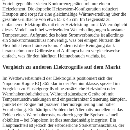
Vorteil gegenüber vielen Konkurrenzgeräten mit nur einem
Heizelement. Die doppelte Heizsystem-Konfiguration reduziert
Hotspots und sorgt für eine gleichmäßige Wärmeverteilung über die
gesamte Grillfläche von etwa 65 x 45 cm. Im Gegensatz zu
einfacheren Elektrogrills mit einer Heizleistung um 2 kW ermöglicht
dieses Modell auch bei wechselnden Wetterbedingungen konstante
Temperaturen. Aufgrund des hohen Stromverbrauchs ist allerdings
ein Starkstromanschluss notwendig, was bei einigen Nutzern die
Flexibilität einschränken kann. Zudem ist die Reinigung dank
herausnehmbarer Grillroste und Auffangschalen vergleichsweise
einfach, was für den häufigen Heimgebrauch wichtig ist.
Vergleich zu anderen Elektrogrills auf dem Markt
Im Wettbewerbsumfeld der Elektrogrills positioniert sich der
Napoleon Rogue EQ 365 klar in der Premiumklasse, speziell im
Vergleich zu Einsteigergrills ohne zusätzliche Heizstufen oder
Warmhaltemöglichkeiten. Während günstigere Geräte oft mit
Temperaturschwankungen und eingeschränkter Steuerung kämpfen,
punktet der Rogue mit präziser Thermoregulierung und hoher
Verarbeitung. Ein häufiges Problem bei Alternativmodellen ist das
Fehlen eines Warmhalterosts, wodurch gegrillte Speisen schnell
abkühlen – bei Napoleon ist dies standardmäßig integriert. Ein
Hauptnachteil ist jedoch der erforderliche Starkstromanschluss, der