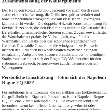
Zusammenfassung der Kaufargumente
Der Napoleon Rogue EQ 365 überzeugt vor allem durch seine
starke elektrische Leistung, die Grillzeiten spürbar verkürzt und
hohe Temperaturen ermöglicht, die mit klassischen Elektrogrills
kaum erreicht werden. Die doppelte Heizstab-Konstruktion sorgt für
flexible Hitzezonen, die sich ideal für das indirekte Grillen oder das
Bereithalten unterschiedlicher Speisen eignen. Zudem gewährleistet
der Warmhalterost praktische Vielseitigkeit, etwa für das
Warmhalten von Steaks oder das schonende Nachziehen von
Gemüse. Das stabile Gestell und die windgeschützte Bauweise
machen den Grill auch bei wechselhaften Wetterbedingungen
einsatzfähig. Aufgrund des Stromverbrauchs und der notwendigen
Starkstromdose eignet sich der Rogue EQ 365 aber eher für den
stationären Gebrauch, beispielsweise auf der Terrasse oder im
Wintergarten.
Persönliche Einschätzung – lohnt sich der Napoleon
Rogue EQ 365?
Für ambitionierte Grillfreunde, die ein erstklassiges Elektrogerät mit
Gasgrill-ähnlichen Eigenschaften suchen, ist der Napoleon Rogue
EQ 365 eine klare Kaufempfehlung. Die Investition lohnt sich
besonders, wenn kein offener Gasanschluss gewünscht oder
möglich ist, der Standplatz aber über Starkstrom verfügt. Kleine