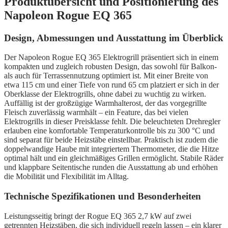
Produktübersicht und Positionierung des
Napoleon Rogue EQ 365
Design, Abmessungen und Ausstattung im Überblick
Der Napoleon Rogue EQ 365 Elektrogrill präsentiert sich in einem
kompakten und zugleich robusten Design, das sowohl für Balkon-
als auch für Terrassennutzung optimiert ist. Mit einer Breite von
etwa 115 cm und einer Tiefe von rund 65 cm platziert er sich in der
Oberklasse der Elektrogrills, ohne dabei zu wuchtig zu wirken.
Auffällig ist der großzügige Warmhalterost, der das vorgegrillte
Fleisch zuverlässig warmhält – ein Feature, das bei vielen
Elektrogrills in dieser Preisklasse fehlt. Die beleuchteten Drehregler
erlauben eine komfortable Temperaturkontrolle bis zu 300 °C und
sind separat für beide Heizstäbe einstellbar. Praktisch ist zudem die
doppelwandige Haube mit integriertem Thermometer, die die Hitze
optimal hält und ein gleichmäßiges Grillen ermöglicht. Stabile Räder
und klappbare Seitentische runden die Ausstattung ab und erhöhen
die Mobilität und Flexibilität im Alltag.
Technische Spezifikationen und Besonderheiten
Leistungsseitig bringt der Rogue EQ 365 2,7 kW auf zwei
getrennten Heizstäben, die sich individuell regeln lassen – ein klarer