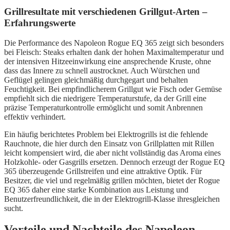
Grillresultate mit verschiedenen Grillgut-Arten –
Erfahrungswerte
Die Performance des Napoleon Rogue EQ 365 zeigt sich besonders
bei Fleisch: Steaks erhalten dank der hohen Maximaltemperatur und
der intensiven Hitzeeinwirkung eine ansprechende Kruste, ohne
dass das Innere zu schnell austrocknet. Auch Würstchen und
Geflügel gelingen gleichmäßig durchgegart und behalten
Feuchtigkeit. Bei empfindlicherem Grillgut wie Fisch oder Gemüse
empfiehlt sich die niedrigere Temperaturstufe, da der Grill eine
präzise Temperaturkontrolle ermöglicht und somit Anbrennen
effektiv verhindert.
Ein häufig berichtetes Problem bei Elektrogrills ist die fehlende
Rauchnote, die hier durch den Einsatz von Grillplatten mit Rillen
leicht kompensiert wird, die aber nicht vollständig das Aroma eines
Holzkohle- oder Gasgrills ersetzen. Dennoch erzeugt der Rogue EQ
365 überzeugende Grillstreifen und eine attraktive Optik. Für
Besitzer, die viel und regelmäßig grillen möchten, bietet der Rogue
EQ 365 daher eine starke Kombination aus Leistung und
Benutzerfreundlichkeit, die in der Elektrogrill-Klasse ihresgleichen
sucht.
Vorteile und Nachteile des Napoleon