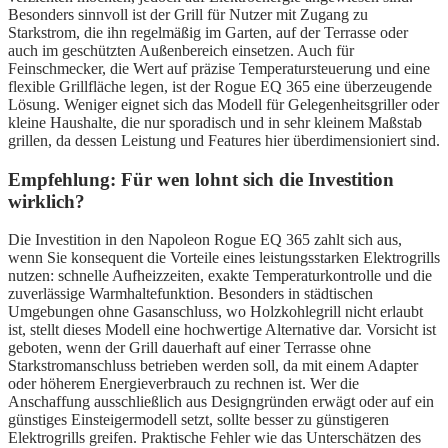
Besonders sinnvoll ist der Grill für Nutzer mit Zugang zu
Starkstrom, die ihn regelmäßig im Garten, auf der Terrasse oder
auch im geschützten Außenbereich einsetzen. Auch für
Feinschmecker, die Wert auf präzise Temperatursteuerung und eine
flexible Grillfläche legen, ist der Rogue EQ 365 eine überzeugende
Lösung. Weniger eignet sich das Modell für Gelegenheitsgriller oder
kleine Haushalte, die nur sporadisch und in sehr kleinem Maßstab
grillen, da dessen Leistung und Features hier überdimensioniert sind.
Empfehlung: Für wen lohnt sich die Investition
wirklich?
Die Investition in den Napoleon Rogue EQ 365 zahlt sich aus,
wenn Sie konsequent die Vorteile eines leistungsstarken Elektrogrills
nutzen: schnelle Aufheizzeiten, exakte Temperaturkontrolle und die
zuverlässige Warmhaltefunktion. Besonders in städtischen
Umgebungen ohne Gasanschluss, wo Holzkohlegrill nicht erlaubt
ist, stellt dieses Modell eine hochwertige Alternative dar. Vorsicht ist
geboten, wenn der Grill dauerhaft auf einer Terrasse ohne
Starkstromanschluss betrieben werden soll, da mit einem Adapter
oder höherem Energieverbrauch zu rechnen ist. Wer die
Anschaffung ausschließlich aus Designgründen erwägt oder auf ein
günstiges Einsteigermodell setzt, sollte besser zu günstigeren
Elektrogrills greifen. Praktische Fehler wie das Unterschätzen des