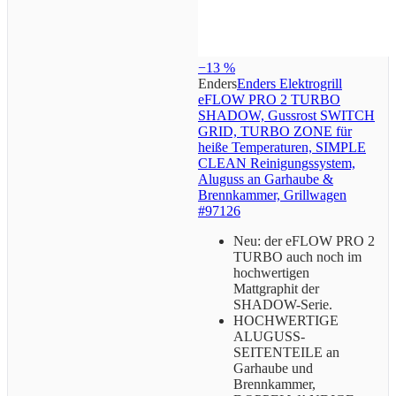
−13 %
Enders
Enders Elektrogrill
eFLOW PRO 2 TURBO
SHADOW, Gussrost SWITCH
GRID, TURBO ZONE für
heiße Temperaturen, SIMPLE
CLEAN Reinigungssystem,
Aluguss an Garhaube &
Brennkammer, Grillwagen
#97126
Neu: der eFLOW PRO 2
TURBO auch noch im
hochwertigen
Mattgraphit der
SHADOW-Serie.
HOCHWERTIGE
ALUGUSS-
SEITENTEILE an
Garhaube und
Brennkammer,