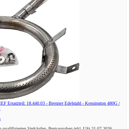
satzteil: 18.440.03 - Brenner Edelstahl - Kensington 480G /
G
n
 qualifizierten Verkäufen. Preisangaben inkl. USt.21.07.2026