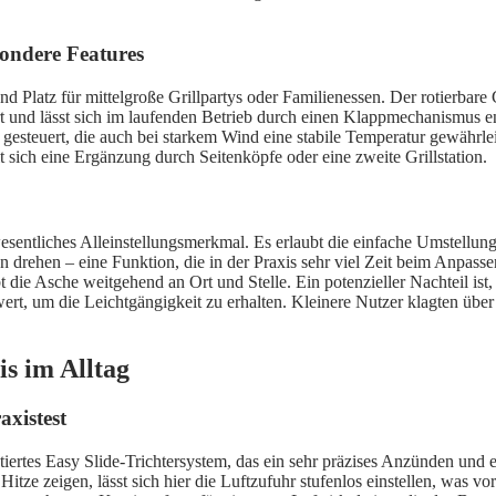
sondere Features
 Platz für mittelgroße Grillpartys oder Familienessen. Der rotierbare 
iert und lässt sich im laufenden Betrieb durch einen Klappmechanismus
n gesteuert, die auch bei starkem Wind eine stabile Temperatur gewährle
sich eine Ergänzung durch Seitenköpfe oder eine zweite Grillstation.
wesentliches Alleinstellungsmerkmal. Es erlaubt die einfache Umstellu
drehen – eine Funktion, die in der Praxis sehr viel Zeit beim Anpassen
ie Asche weitgehend an Ort und Stelle. Ein potenzieller Nachteil ist
rt, um die Leichtgängigkeit zu erhalten. Kleinere Nutzer klagten über
s im Alltag
xistest
ertes Easy Slide-Trichtersystem, das ein sehr präzises Anzünden und ei
tze zeigen, lässt sich hier die Luftzufuhr stufenlos einstellen, was vo