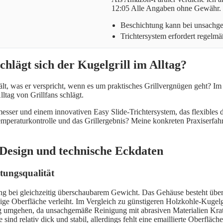
12:05 Alle Angaben ohne Gewähr.
Beschichtung kann bei unsachg
Trichtersystem erfordert regelm
hlägt sich der Kugelgrill im Alltag?
lt, was er verspricht, wenn es um praktisches Grillvergnügen geht? Im
lltag von Grillfans schlägt.
er und einem innovativen Easy Slide-Trichtersystem, das flexibles dir
emperaturkontrolle und das Grillergebnis? Meine konkreten Praxiserfa
Design und technische Eckdaten
tungsqualität
ung bei gleichzeitig überschaubarem Gewicht. Das Gehäuse besteht übe
e Oberfläche verleiht. Im Vergleich zu günstigeren Holzkohle-Kugelgr
g umgehen, da unsachgemäße Reinigung mit abrasiven Materialien Kratzer
 sind relativ dick und stabil, allerdings fehlt eine emaillierte Oberflä