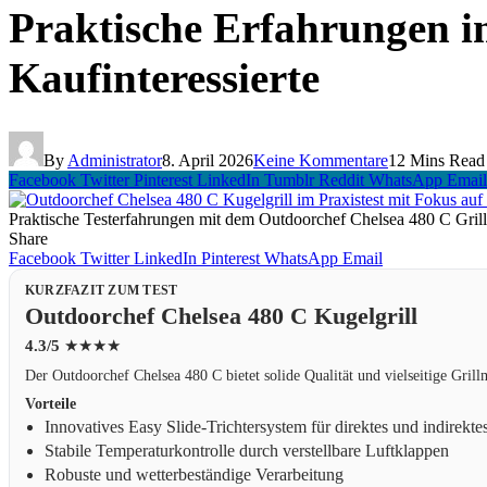
Praktische Erfahrungen i
Kaufinteressierte
By
Administrator
8. April 2026
Keine Kommentare
12 Mins Read
Facebook
Twitter
Pinterest
LinkedIn
Tumblr
Reddit
WhatsApp
Email
Praktische Testerfahrungen mit dem Outdoorchef Chelsea 480 C Grill
Share
Facebook
Twitter
LinkedIn
Pinterest
WhatsApp
Email
KURZFAZIT ZUM TEST
Outdoorchef Chelsea 480 C Kugelgrill
4.3/5
★★★★
Der Outdoorchef Chelsea 480 C bietet solide Qualität und vielseitige Gri
Vorteile
Innovatives Easy Slide-Trichtersystem für direktes und indirektes
Stabile Temperaturkontrolle durch verstellbare Luftklappen
Robuste und wetterbeständige Verarbeitung