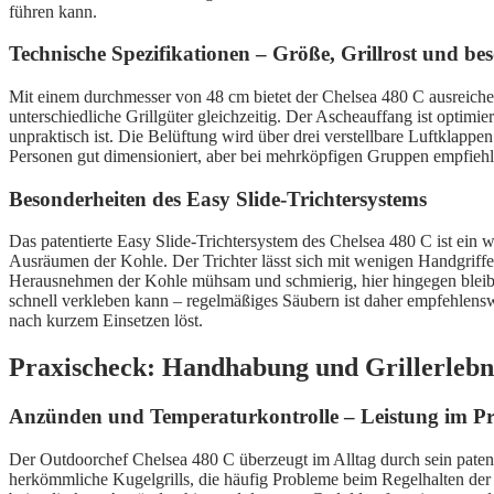
führen kann.
Technische Spezifikationen – Größe, Grillrost und be
Mit einem durchmesser von 48 cm bietet der Chelsea 480 C ausreichend
unterschiedliche Grillgüter gleichzeitig. Der Ascheauffang ist optim
unpraktisch ist. Die Belüftung wird über drei verstellbare Luftklappe
Personen gut dimensioniert, aber bei mehrköpfigen Gruppen empfiehlt 
Besonderheiten des Easy Slide-Trichtersystems
Das patentierte Easy Slide-Trichtersystem des Chelsea 480 C ist ein 
Ausräumen der Kohle. Der Trichter lässt sich mit wenigen Handgriffen 
Herausnehmen der Kohle mühsam und schmierig, hier hingegen bleibt d
schnell verkleben kann – regelmäßiges Säubern ist daher empfehlenswe
nach kurzem Einsetzen löst.
Praxischeck: Handhabung und Grillerlebni
Anzünden und Temperaturkontrolle – Leistung im Pra
Der Outdoorchef Chelsea 480 C überzeugt im Alltag durch sein patenti
herkömmliche Kugelgrills, die häufig Probleme beim Regelhalten der Hi