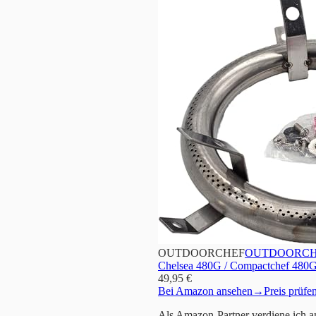
OUTDOORCHEF
OUTDOORCHEF Er
Chelsea 480G / Compactchef 480
49,95 €
Bei Amazon ansehen
→
Preis prüfe
Als Amazon-Partner verdiene ich an