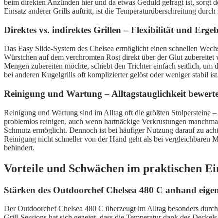
beim direkten Anzünden hier und da etwas Geduld gefragt ist, sorgt de
Einsatz anderer Grills auftritt, ist die Temperaturüberschreitung durc
Direktes vs. indirektes Grillen – Flexibilität und Erge
Das Easy Slide-System des Chelsea ermöglicht einen schnellen Wechsel
Würstchen auf dem verchromten Rost direkt über der Glut zubereitet
Mengen zubereiten möchte, schiebt den Trichter einfach seitlich, um d
bei anderen Kugelgrills oft komplizierter gelöst oder weniger stabil
Reinigung und Wartung – Alltagstauglichkeit bewert
Reinigung und Wartung sind im Alltag oft die größten Stolpersteine – 
problemlos reinigen, auch wenn hartnäckige Verkrustungen manchmal m
Schmutz ermöglicht. Dennoch ist bei häufiger Nutzung darauf zu achten
Reinigung nicht schneller von der Hand geht als bei vergleichbaren Mo
behindert.
Vorteile und Schwächen im praktischen Ei
Stärken des Outdoorchef Chelsea 480 C anhand eige
Der Outdoorchef Chelsea 480 C überzeugt im Alltag besonders durch 
Grill-Sessions hat sich gezeigt, dass die Temperatur dank des Deckel