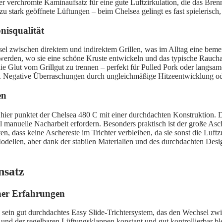
r verchromte Kaminaufsatz für eine gute Luftzirkulation, die das Brenne
h zu stark geöffnete Lüftungen – beim Chelsea gelingt es fast spielerisch
bnisqualität
 zwischen direktem und indirektem Grillen, was im Alltag eine bemerke
 werden, wo sie eine schöne Kruste entwickeln und das typische Rauch
ie Glut vom Grillgut zu trennen – perfekt für Pulled Pork oder langsame
 ist. Negative Überraschungen durch ungleichmäßige Hitzeentwicklung o
en
hier punktet der Chelsea 480 C mit einer durchdachten Konstruktion. Der
anuelle Nacharbeit erfordern. Besonders praktisch ist der große Asch
, dass keine Aschereste im Trichter verbleiben, da sie sonst die Luftzu
dellen, aber dank der stabilen Materialien und des durchdachten Design
nsatz
ner Erfahrungen
sein gut durchdachtes Easy Slide-Trichtersystem, das den Wechsel zw
s und der regelbaren Lüftungsklappen konstant und gut kontrollierbar b