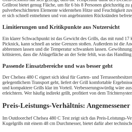
Grillrost bietet genug Fläche, um für 6 bis 8 Personen gleichzeitig zu 
pulverbeschichteten Elemente widerstehen Hitze und Feuchtigkeit zuv
er sich schnell entnehmen und von angebrannten Rückständen befreien
Limitierungen und Kritikpunkte aus Nutzersicht
Ein klarer Schwachpunkt ist das Gewicht des Grills, das mit rund 17
Picknick, kann schnell an seine Grenzen stoßen. Außerdem ist die A
abbrennen lassen und die Temperatur schwanken lassen. Gewöhnungsbe
kritisieren, dass die Ablagefläche an der Seite fehlt, was das Handling
Passende Einsatzbereiche und was besser geht
Der Chelsea 480 C eignet sich ideal für Garten- und Terrassenbesitzer,
gelegentlichem Transport geht, liefert der Grill komfortable Ergebnis
und kompaktere Grills klar im Vorteil. Verbesserungswürdig wäre au
erleichtern. Wer häufig indirekt grillt, profitiert von dem Trichtersys
Preis-Leistungs-Verhältnis: Angemessener 
Im Outdoorchef Chelsea 480 C Test zeigt sich das Preis-Leistungs-Verh
Kugelgrills mit einem 48 cm Durchmesser, bietet dafür aber technische