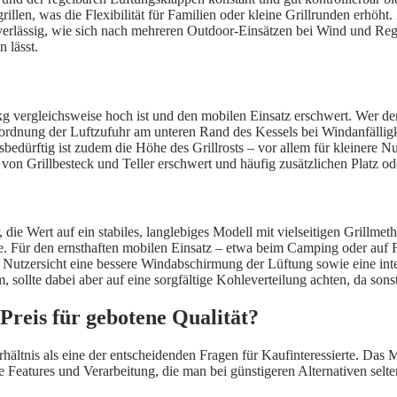
grillen, was die Flexibilität für Familien oder kleine Grillrunden erhöh
erlässig, wie sich nach mehreren Outdoor-Einsätzen bei Wind und Regen 
 lässt.
 kg vergleichsweise hoch ist und den mobilen Einsatz erschwert. Wer d
nordnung der Luftzufuhr am unteren Rand des Kessels bei Windanfälligk
dürftig ist zudem die Höhe des Grillrosts – vor allem für kleinere Nu
 von Grillbesteck und Teller erschwert und häufig zusätzlichen Platz ode
 die Wert auf ein stabiles, langlebiges Modell mit vielseitigen Grillme
se. Für den ernsthaften mobilen Einsatz – etwa beim Camping oder auf Fe
s Nutzersicht eine bessere Windabschirmung der Lüftung sowie eine in
tem, sollte dabei aber auf eine sorgfältige Kohleverteilung achten, da son
Preis für gebotene Qualität?
ältnis als eine der entscheidenden Fragen für Kaufinteressierte. Das M
 Features und Verarbeitung, die man bei günstigeren Alternativen selten