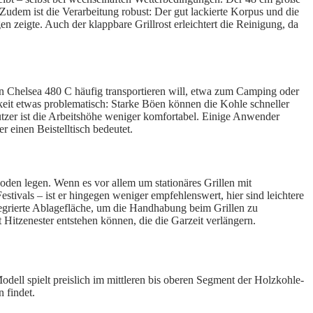
t. Zudem ist die Verarbeitung robust: Der gut lackierte Korpus und die
zeigte. Auch der klappbare Grillrost erleichtert die Reinigung, da
en Chelsea 480 C häufig transportieren will, etwa zum Camping oder
eit etwas problematisch: Starke Böen können die Kohle schneller
tzer ist die Arbeitshöhe weniger komfortabel. Einige Anwender
r einen Beistelltisch bedeutet.
thoden legen. Wenn es vor allem um stationäres Grillen mit
stivals – ist er hingegen weniger empfehlenswert, hier sind leichtere
tegrierte Ablagefläche, um die Handhabung beim Grillen zu
st Hitzenester entstehen können, die die Garzeit verlängern.
odell spielt preislich im mittleren bis oberen Segment der Holzkohle-
 findet.