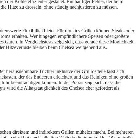
n der Kohle effizienter gestaltet. Ein häufiger Fehler, der beim
, die Hitze zu drosseln, ohne ständig nachjustieren zu müssen.
nswerte Flexibilität bietet. Für direktes Grillen können Steaks oder
aroma erhalten. Wer hingegen empfindlichere Speisen oder größere
s Garen. In Vergleichstests zeigt sich, dass gerade diese Möglichkeit
der Hitzeverluste bleiben beim Chelsea weitgehend aus.
 herausnehmbare Trichter inklusive der Grillrostteile lässt sich
ekasten, der das Entleeren erleichtert und das Reinigen ohne großen
fuhr beeinträchtigen können. In der Praxis zeigt sich, dass die
s wird die Alltagstauglichkeit des Chelsea eher gefördert als
ischen direktem und indirektem Grillen mühelos macht. Bei mehreren
leibt – selbst bei wechselhaften Wetterbedingungen. Der 48 cm große