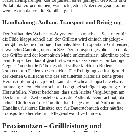
Materialeinsparungen klar zugunsten eines geringen Gewichts und
Portabilität vorgenommen, was nicht jedem Nutzer entgegenkommt,
wenn es um dauerhafte Stabilität geht.
Handhabung: Aufbau, Transport und Reinigung
Der Aufbau des Weber Go-Anywhere ist simpel: das Scharnier für
die Füße klappt schnell auf, der Grillrost wird einfach eingelegt –
hier gibt es keine unnötigen Bauteile. Ideal für spontane Grillpausen,
etwa beim Camping oder am See. Der Transport gestaltet sich dank
des Griffes und der kompakten Maße unkompliziert, allerdings sollte
beim Einpacken darauf geachtet werden, dass keine scharfkantigen
Gegenstände in die Nähe des nicht vollverkleideten Bodens
kommen, um Dellen zu vermeiden. Die Reinigung stellt aufgrund
der kleinen Grillfläche und des emaillierten Materials keine große
Herausforderung dar, jedoch kann die Ascheauffangschale etwas
fummelig zu entnehmen sein und neigt bei schräger Lagerung zum
Herausfallen. Nutzer berichten, dass sich leichte Vergilbungen am
Deckel mit der Zeit einstellen, was die Ästhetik beeinträchtigt, aber
keinen Einfluss auf die Funktion hat. Insgesamt sind Aufbau und
Handling für kurze Einsätze gut, für Dauergebrauch oder häufige
Transporte daher eher mit Pflegeaufwand verbunden.
Praxisnutzen – Grillleistung und