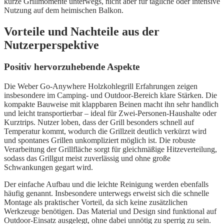
kurze Grillmomente unterwegs, nicht aber für tägliche oder intensive
Nutzung auf dem heimischen Balkon.
Vorteile und Nachteile aus der
Nutzerperspektive
Positiv hervorzuhebende Aspekte
Die Weber Go-Anywhere Holzkohlegrill Erfahrungen zeigen
insbesondere im Camping- und Outdoor-Bereich klare Stärken. Die
kompakte Bauweise mit klappbaren Beinen macht ihn sehr handlich
und leicht transportierbar – ideal für Zwei-Personen-Haushalte oder
Kurztrips. Nutzer loben, dass der Grill besonders schnell auf
Temperatur kommt, wodurch die Grillzeit deutlich verkürzt wird
und spontanes Grillen unkompliziert möglich ist. Die robuste
Verarbeitung der Grillfläche sorgt für gleichmäßige Hitzeverteilung,
sodass das Grillgut meist zuverlässig und ohne große
Schwankungen gegart wird.
Der einfache Aufbau und die leichte Reinigung werden ebenfalls
häufig genannt. Insbesondere unterwegs erweist sich die schnelle
Montage als praktischer Vorteil, da sich keine zusätzlichen
Werkzeuge benötigen. Das Material und Design sind funktional auf
Outdoor-Einsatz ausgelegt, ohne dabei unnötig zu sperrig zu sein.