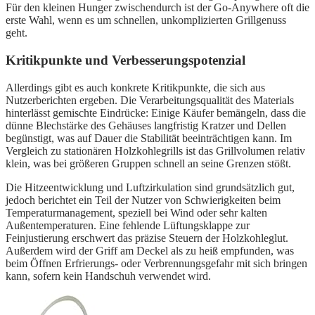
Für den kleinen Hunger zwischendurch ist der Go-Anywhere oft die
erste Wahl, wenn es um schnellen, unkomplizierten Grillgenuss
geht.
Kritikpunkte und Verbesserungspotenzial
Allerdings gibt es auch konkrete Kritikpunkte, die sich aus
Nutzerberichten ergeben. Die Verarbeitungsqualität des Materials
hinterlässt gemischte Eindrücke: Einige Käufer bemängeln, dass die
dünne Blechstärke des Gehäuses langfristig Kratzer und Dellen
begünstigt, was auf Dauer die Stabilität beeinträchtigen kann. Im
Vergleich zu stationären Holzkohlegrills ist das Grillvolumen relativ
klein, was bei größeren Gruppen schnell an seine Grenzen stößt.
Die Hitzeentwicklung und Luftzirkulation sind grundsätzlich gut,
jedoch berichtet ein Teil der Nutzer von Schwierigkeiten beim
Temperaturmanagement, speziell bei Wind oder sehr kalten
Außentemperaturen. Eine fehlende Lüftungsklappe zur
Feinjustierung erschwert das präzise Steuern der Holzkohleglut.
Außerdem wird der Griff am Deckel als zu heiß empfunden, was
beim Öffnen Erfrierungs- oder Verbrennungsgefahr mit sich bringen
kann, sofern kein Handschuh verwendet wird.