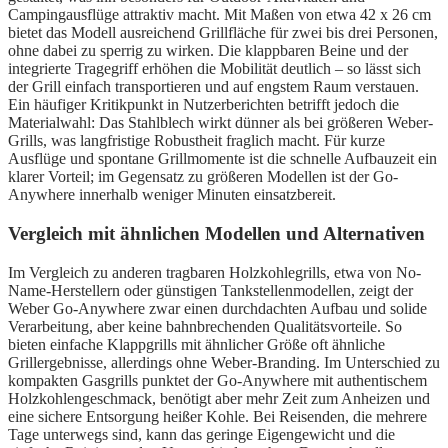
Campingausflüge attraktiv macht. Mit Maßen von etwa 42 x 26 cm
bietet das Modell ausreichend Grillfläche für zwei bis drei Personen,
ohne dabei zu sperrig zu wirken. Die klappbaren Beine und der
integrierte Tragegriff erhöhen die Mobilität deutlich – so lässt sich
der Grill einfach transportieren und auf engstem Raum verstauen.
Ein häufiger Kritikpunkt in Nutzerberichten betrifft jedoch die
Materialwahl: Das Stahlblech wirkt dünner als bei größeren Weber-
Grills, was langfristige Robustheit fraglich macht. Für kurze
Ausflüge und spontane Grillmomente ist die schnelle Aufbauzeit ein
klarer Vorteil; im Gegensatz zu größeren Modellen ist der Go-
Anywhere innerhalb weniger Minuten einsatzbereit.
Vergleich mit ähnlichen Modellen und Alternativen
Im Vergleich zu anderen tragbaren Holzkohlegrills, etwa von No-
Name-Herstellern oder günstigen Tankstellenmodellen, zeigt der
Weber Go-Anywhere zwar einen durchdachten Aufbau und solide
Verarbeitung, aber keine bahnbrechenden Qualitätsvorteile. So
bieten einfache Klappgrills mit ähnlicher Größe oft ähnliche
Grillergebnisse, allerdings ohne Weber-Branding. Im Unterschied zu
kompakten Gasgrills punktet der Go-Anywhere mit authentischem
Holzkohlengeschmack, benötigt aber mehr Zeit zum Anheizen und
eine sichere Entsorgung heißer Kohle. Bei Reisenden, die mehrere
Tage unterwegs sind, kann das geringe Eigengewicht und die