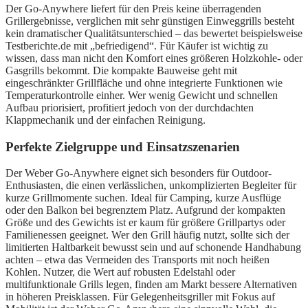
Der Go-Anywhere liefert für den Preis keine überragenden
Grillergebnisse, verglichen mit sehr günstigen Einweggrills besteht
kein dramatischer Qualitätsunterschied – das bewertet beispielsweise
Testberichte.de mit „befriedigend“. Für Käufer ist wichtig zu
wissen, dass man nicht den Komfort eines größeren Holzkohle- oder
Gasgrills bekommt. Die kompakte Bauweise geht mit
eingeschränkter Grillfläche und ohne integrierte Funktionen wie
Temperaturkontrolle einher. Wer wenig Gewicht und schnellen
Aufbau priorisiert, profitiert jedoch von der durchdachten
Klappmechanik und der einfachen Reinigung.
Perfekte Zielgruppe und Einsatzszenarien
Der Weber Go-Anywhere eignet sich besonders für Outdoor-
Enthusiasten, die einen verlässlichen, unkomplizierten Begleiter für
kurze Grillmomente suchen. Ideal für Camping, kurze Ausflüge
oder den Balkon bei begrenztem Platz. Aufgrund der kompakten
Größe und des Gewichts ist er kaum für größere Grillpartys oder
Familienessen geeignet. Wer den Grill häufig nutzt, sollte sich der
limitierten Haltbarkeit bewusst sein und auf schonende Handhabung
achten – etwa das Vermeiden des Transports mit noch heißen
Kohlen. Nutzer, die Wert auf robusten Edelstahl oder
multifunktionale Grills legen, finden am Markt bessere Alternativen
in höheren Preisklassen. Für Gelegenheitsgriller mit Fokus auf