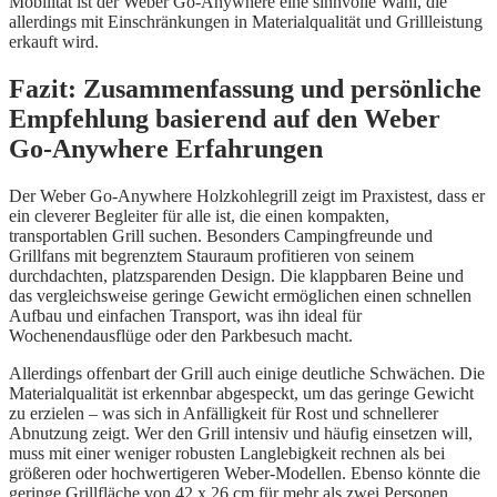
Mobilität ist der Weber Go-Anywhere eine sinnvolle Wahl, die
allerdings mit Einschränkungen in Materialqualität und Grillleistung
erkauft wird.
Fazit: Zusammenfassung und persönliche
Empfehlung basierend auf den Weber
Go-Anywhere Erfahrungen
Der Weber Go-Anywhere Holzkohlegrill zeigt im Praxistest, dass er
ein cleverer Begleiter für alle ist, die einen kompakten,
transportablen Grill suchen. Besonders Campingfreunde und
Grillfans mit begrenztem Stauraum profitieren von seinem
durchdachten, platzsparenden Design. Die klappbaren Beine und
das vergleichsweise geringe Gewicht ermöglichen einen schnellen
Aufbau und einfachen Transport, was ihn ideal für
Wochenendausflüge oder den Parkbesuch macht.
Allerdings offenbart der Grill auch einige deutliche Schwächen. Die
Materialqualität ist erkennbar abgespeckt, um das geringe Gewicht
zu erzielen – was sich in Anfälligkeit für Rost und schnellerer
Abnutzung zeigt. Wer den Grill intensiv und häufig einsetzen will,
muss mit einer weniger robusten Langlebigkeit rechnen als bei
größeren oder hochwertigeren Weber-Modellen. Ebenso könnte die
geringe Grillfläche von 42 x 26 cm für mehr als zwei Personen