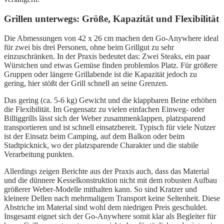
Grillen unterwegs: Größe, Kapazität und Flexibilität
Die Abmessungen von 42 x 26 cm machen den Go-Anywhere ideal
für zwei bis drei Personen, ohne beim Grillgut zu sehr
einzuschränken. In der Praxis bedeutet das: Zwei Steaks, ein paar
Würstchen und etwas Gemüse finden problemlos Platz. Für größere
Gruppen oder längere Grillabende ist die Kapazität jedoch zu
gering, hier stößt der Grill schnell an seine Grenzen.
Das gering (ca. 5-6 kg) Gewicht und die klappbaren Beine erhöhen
die Flexibilität. Im Gegensatz zu vielen einfachen Einweg- oder
Billiggrills lässt sich der Weber zusammenklappen, platzsparend
transportieren und ist schnell einsatzbereit. Typisch für viele Nutzer
ist der Einsatz beim Camping, auf dem Balkon oder beim
Stadtpicknick, wo der platzsparende Charakter und die stabile
Verarbeitung punkten.
Allerdings zeigen Berichte aus der Praxis auch, dass das Material
und die dünnere Kesselkonstruktion nicht mit dem robusten Aufbau
größerer Weber-Modelle mithalten kann. So sind Kratzer und
kleinere Dellen nach mehrmaligem Transport keine Seltenheit. Diese
Abstriche im Material sind wohl dem niedrigen Preis geschuldet.
Insgesamt eignet sich der Go-Anywhere somit klar als Begleiter für