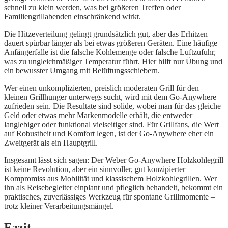
schnell zu klein werden, was bei größeren Treffen oder
Familiengrillabenden einschränkend wirkt.
Die Hitze­verteilung gelingt grundsätzlich gut, aber das Erhitzen
dauert spürbar länger als bei etwas größeren Geräten. Eine häufige
Anfängerfalle ist die falsche Kohlemenge oder falsche Luftzufuhr,
was zu ungleichmäßiger Temperatur führt. Hier hilft nur Übung und
ein bewusster Umgang mit Belüftungsschiebern.
Wer einen unkomplizierten, preislich moderaten Grill für den
kleinen Grillhunger unterwegs sucht, wird mit dem Go-Anywhere
zufrieden sein. Die Resultate sind solide, wobei man für das gleiche
Geld oder etwas mehr Markenmodelle erhält, die entweder
langlebiger oder funktional vielseitiger sind. Für Grillfans, die Wert
auf Robustheit und Komfort legen, ist der Go-Anywhere eher ein
Zweitgerät als ein Hauptgrill.
Insgesamt lässt sich sagen: Der Weber Go-Anywhere Holzkohlegrill
ist keine Revolution, aber ein sinnvoller, gut konzipierter
Kompromiss aus Mobilität und klassischem Holzkohlegrillen. Wer
ihn als Reisebegleiter einplant und pfleglich behandelt, bekommt ein
praktisches, zuverlässiges Werkzeug für spontane Grillmomente –
trotz kleiner Verarbeitungsmängel.
Fazit