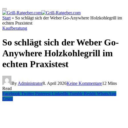
Start
»
So schlägt sich der Weber Go-Anywhere Holzkohlegrill im
echten Praxistest
Kaufberatung
So schlägt sich der Weber Go-
Anywhere Holzkohlegrill im
echten Praxistest
By
Administrator
8. April 2026
Keine Kommentare
12 Mins
Read
Facebook
Twitter
Pinterest
LinkedIn
Tumblr
Reddit
WhatsApp
Email