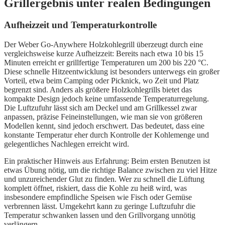
Grillergebnis unter realen Bedingungen
Aufheizzeit und Temperaturkontrolle
Der Weber Go-Anywhere Holzkohlegrill überzeugt durch eine
vergleichsweise kurze Aufheizzeit: Bereits nach etwa 10 bis 15
Minuten erreicht er grillfertige Temperaturen um 200 bis 220 °C.
Diese schnelle Hitzeentwicklung ist besonders unterwegs ein großer
Vorteil, etwa beim Camping oder Picknick, wo Zeit und Platz
begrenzt sind. Anders als größere Holzkohlegrills bietet das
kompakte Design jedoch keine umfassende Temperaturregelung.
Die Luftzufuhr lässt sich am Deckel und am Grillkessel zwar
anpassen, präzise Feineinstellungen, wie man sie von größeren
Modellen kennt, sind jedoch erschwert. Das bedeutet, dass eine
konstante Temperatur eher durch Kontrolle der Kohlemenge und
gelegentliches Nachlegen erreicht wird.
Ein praktischer Hinweis aus Erfahrung: Beim ersten Benutzen ist
etwas Übung nötig, um die richtige Balance zwischen zu viel Hitze
und unzureichender Glut zu finden. Wer zu schnell die Lüftung
komplett öffnet, riskiert, dass die Kohle zu heiß wird, was
insbesondere empfindliche Speisen wie Fisch oder Gemüse
verbrennen lässt. Umgekehrt kann zu geringe Luftzufuhr die
Temperatur schwanken lassen und den Grillvorgang unnötig
verlängern.