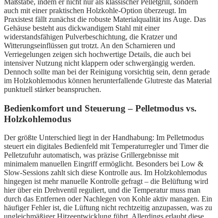
Maßstäbe, indem er nicht nur als klassischer Pelletgrill, sondern
auch mit einer praktischen Holzkohle-Option überzeugt. Im
Praxistest fällt zunächst die robuste Materialqualität ins Auge. Das
Gehäuse besteht aus dickwandigem Stahl mit einer
widerstandsfähigen Pulverbeschichtung, die Kratzer und
Witterungseinflüssen gut trotzt. An den Scharnieren und
Verriegelungen zeigen sich hochwertige Details, die auch bei
intensiver Nutzung nicht klappern oder schwergängig werden.
Dennoch sollte man bei der Reinigung vorsichtig sein, denn gerade
im Holzkohlemodus können herunterfallende Glutreste das Material
punktuell stärker beanspruchen.
Bedienkomfort und Steuerung – Pelletmodus vs.
Holzkohlemodus
Der größte Unterschied liegt in der Handhabung: Im Pelletmodus
steuert ein digitales Bedienfeld mit Temperaturregler und Timer die
Pelletzufuhr automatisch, was präzise Grillergebnisse mit
minimalem manuellen Eingriff ermöglicht. Besonders bei Low &
Slow-Sessions zahlt sich diese Kontrolle aus. Im Holzkohlemodus
hingegen ist mehr manuelle Kontrolle gefragt – die Belüftung wird
hier über ein Drehventil reguliert, und die Temperatur muss man
durch das Entfernen oder Nachlegen von Kohle aktiv managen. Ein
häufiger Fehler ist, die Lüftung nicht rechtzeitig anzupassen, was zu
ungleichmäßiger Hitzeentwicklung führt. Allerdings erlaubt diese