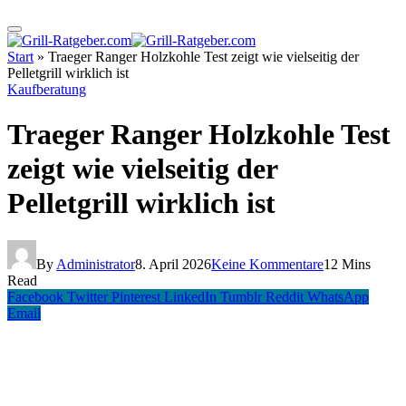
Start
»
Traeger Ranger Holzkohle Test zeigt wie vielseitig der
Pelletgrill wirklich ist
Kaufberatung
Traeger Ranger Holzkohle Test
zeigt wie vielseitig der
Pelletgrill wirklich ist
By
Administrator
8. April 2026
Keine Kommentare
12 Mins
Read
Facebook
Twitter
Pinterest
LinkedIn
Tumblr
Reddit
WhatsApp
Email