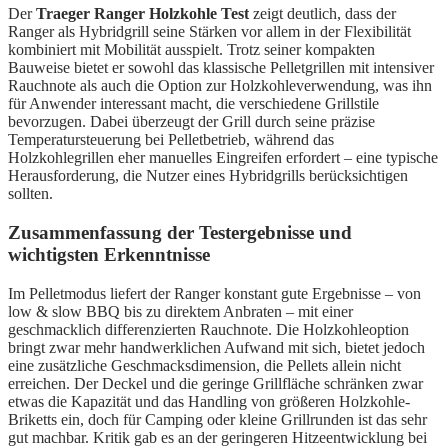
Der
Traeger Ranger Holzkohle Test
zeigt deutlich, dass der
Ranger als Hybridgrill seine Stärken vor allem in der Flexibilität
kombiniert mit Mobilität ausspielt. Trotz seiner kompakten
Bauweise bietet er sowohl das klassische Pelletgrillen mit intensiver
Rauchnote als auch die Option zur Holzkohleverwendung, was ihn
für Anwender interessant macht, die verschiedene Grillstile
bevorzugen. Dabei überzeugt der Grill durch seine präzise
Temperatursteuerung bei Pelletbetrieb, während das
Holzkohlegrillen eher manuelles Eingreifen erfordert – eine typische
Herausforderung, die Nutzer eines Hybridgrills berücksichtigen
sollten.
Zusammenfassung der Testergebnisse und
wichtigsten Erkenntnisse
Im Pelletmodus liefert der Ranger konstant gute Ergebnisse – von
low & slow BBQ bis zu direktem Anbraten – mit einer
geschmacklich differenzierten Rauchnote. Die Holzkohleoption
bringt zwar mehr handwerklichen Aufwand mit sich, bietet jedoch
eine zusätzliche Geschmacksdimension, die Pellets allein nicht
erreichen. Der Deckel und die geringe Grillfläche schränken zwar
etwas die Kapazität und das Handling von größeren Holzkohle-
Briketts ein, doch für Camping oder kleine Grillrunden ist das sehr
gut machbar. Kritik gab es an der geringeren Hitzeentwicklung bei