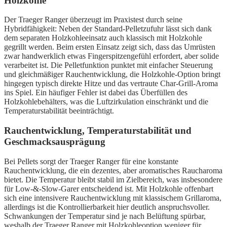
Holzkohle
Der Traeger Ranger überzeugt im Praxistest durch seine
Hybridfähigkeit: Neben der Standard-Pelletzufuhr lässt sich dank
dem separaten Holzkohleeinsatz auch klassisch mit Holzkohle
gegrillt werden. Beim ersten Einsatz zeigt sich, dass das Umrüsten
zwar handwerklich etwas Fingerspitzengefühl erfordert, aber solide
verarbeitet ist. Die Pelletfunktion punktet mit einfacher Steuerung
und gleichmäßiger Rauchentwicklung, die Holzkohle-Option bringt
hingegen typisch direkte Hitze und das vertraute Char-Grill-Aroma
ins Spiel. Ein häufiger Fehler ist dabei das Überfüllen des
Holzkohlebehälters, was die Luftzirkulation einschränkt und die
Temperaturstabilität beeinträchtigt.
Rauchentwicklung, Temperaturstabilität und
Geschmacksausprägung
Bei Pellets sorgt der Traeger Ranger für eine konstante
Rauchentwicklung, die ein dezentes, aber aromatisches Raucharoma
bietet. Die Temperatur bleibt stabil im Zielbereich, was insbesondere
für Low-&-Slow-Garer entscheidend ist. Mit Holzkohle offenbart
sich eine intensivere Rauchentwicklung mit klassischem Grillaroma,
allerdings ist die Kontrollierbarkeit hier deutlich anspruchsvoller.
Schwankungen der Temperatur sind je nach Belüftung spürbar,
weshalb der Traeger Ranger mit Holzkohleoption weniger für