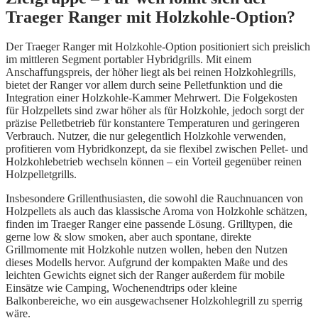
Traeger Ranger mit Holzkohle-Option?
Der Traeger Ranger mit Holzkohle-Option positioniert sich preislich
im mittleren Segment portabler Hybridgrills. Mit einem
Anschaffungspreis, der höher liegt als bei reinen Holzkohlegrills,
bietet der Ranger vor allem durch seine Pelletfunktion und die
Integration einer Holzkohle-Kammer Mehrwert. Die Folgekosten
für Holzpellets sind zwar höher als für Holzkohle, jedoch sorgt der
präzise Pelletbetrieb für konstantere Temperaturen und geringeren
Verbrauch. Nutzer, die nur gelegentlich Holzkohle verwenden,
profitieren vom Hybridkonzept, da sie flexibel zwischen Pellet- und
Holzkohlebetrieb wechseln können – ein Vorteil gegenüber reinen
Holzpelletgrills.
Insbesondere Grillenthusiasten, die sowohl die Rauchnuancen von
Holzpellets als auch das klassische Aroma von Holzkohle schätzen,
finden im Traeger Ranger eine passende Lösung. Grilltypen, die
gerne low & slow smoken, aber auch spontane, direkte
Grillmomente mit Holzkohle nutzen wollen, heben den Nutzen
dieses Modells hervor. Aufgrund der kompakten Maße und des
leichten Gewichts eignet sich der Ranger außerdem für mobile
Einsätze wie Camping, Wochenendtrips oder kleine
Balkonbereiche, wo ein ausgewachsener Holzkohlegrill zu sperrig
wäre.