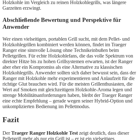
Holzkohle im Vergleich zu reinen Holzkohlegrills, was längere
Garzeiten erzwingt.
Abschließende Bewertung und Perspektive für
Anwender
Wer einen vielseitigen, portablen Grill sucht, mit dem Pellet- und
Holzkohlegrillen kombiniert werden können, findet im Traeger
Ranger eine sinnvolle Lösung ohne Technikeinbußen beim
Pelletgrillen. Für echte Holzkohlefans, die das volle Spektrum von
direkter Hitze bis zu hohen Grillsystemen erwarten, ist der Ranger
aber eher ein Kompromiss als eine Alternative zu klassischen
Holzkohlegrills. Anwender sollten sich daher bewusst sein, dass der
Ranger mit Holzkohle mehr experimentieren und Anlaufzeit für die
richtige Glut brauchen wird. Für die meisten Grillenthusiasten, die
Wert auf Smoken mit gleichzeitigem Holzkohle-Aroma legen und
strenge Mobilitätsanforderungen haben, bleibt der Traeger Ranger
eine echte Empfehlung – gerade wegen seiner Hybrid-Option und
unkomplizierten Bedienung im Pelletmodus.
Fazit
Der
Traeger Ranger Holzkohle Test
zeigt deutlich, dass dieser
Pelletgrill mehr als nur ein Grill ist – er ist ein vielseitiges