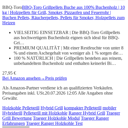
BBQ-Toro
BBQ-Toro Grillpellets Buche aus 100% Buchenholz | 10
kg | Holzpellets für Grill, Smoker, Pizzaofen und Feuerrohr |
Buchen Pellets, Räucherpellets, Pellets für Smoker, Holzpellets zum
Heizen
VIELSEITIG EINSETZBAR | Die BBQ-Toro Grillpellets
aus hochwertigem Buchenholz eignen sich ideal für BBQ-
Gri…
PREMIUM QUALITÄT | Mit einer Restfeuchte von unter 8
% und einem Aschegehalt von weniger als 1 % sorgen die…
100 % NATÜRLICH | Die Grillpellets bestehen aus reinem,
unbehandeltem Buchenholz und enthalten keinerlei Bi…
27,95 €
Bei Amazon ansehen
→
Preis prüfen
Als Amazon-Partner verdiene ich an qualifizierten Verkäufen.
Preisangaben inkl. USt.20.07.2026 12:05 Alle Angaben ohne
Gewähr.
Holzkohle Pelletgrill
Hybrid Grill
kompakter Pelletgrill
mobiler
Hybridgrill
Pelletgrill mit Holzkohle
Ranger Hybrid Grill
Traeger
Grill Bewertung
Traeger Holzkohle Modul
Traeger Ranger
Erfahrungen
Traeger Ranger Holzkohle Test