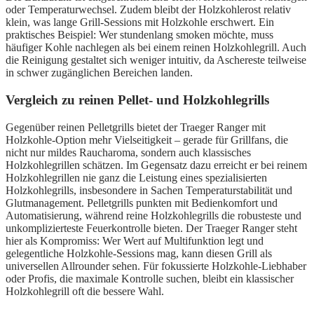
oder Temperaturwechsel. Zudem bleibt der Holzkohlerost relativ
klein, was lange Grill-Sessions mit Holzkohle erschwert. Ein
praktisches Beispiel: Wer stundenlang smoken möchte, muss
häufiger Kohle nachlegen als bei einem reinen Holzkohlegrill. Auch
die Reinigung gestaltet sich weniger intuitiv, da Aschereste teilweise
in schwer zugänglichen Bereichen landen.
Vergleich zu reinen Pellet- und Holzkohlegrills
Gegenüber reinen Pelletgrills bietet der Traeger Ranger mit
Holzkohle-Option mehr Vielseitigkeit – gerade für Grillfans, die
nicht nur mildes Raucharoma, sondern auch klassisches
Holzkohlegrillen schätzen. Im Gegensatz dazu erreicht er bei reinem
Holzkohlegrillen nie ganz die Leistung eines spezialisierten
Holzkohlegrills, insbesondere in Sachen Temperaturstabilität und
Glutmanagement. Pelletgrills punkten mit Bedienkomfort und
Automatisierung, während reine Holzkohlegrills die robusteste und
unkomplizierteste Feuerkontrolle bieten. Der Traeger Ranger steht
hier als Kompromiss: Wer Wert auf Multifunktion legt und
gelegentliche Holzkohle-Sessions mag, kann diesen Grill als
universellen Allrounder sehen. Für fokussierte Holzkohle-Liebhaber
oder Profis, die maximale Kontrolle suchen, bleibt ein klassischer
Holzkohlegrill oft die bessere Wahl.