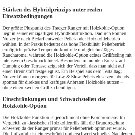
Stärken des Hybridprinzips unter realen
Einsatzbedingungen
Der größte Pluspunkt des Traeger Ranger mit Holzkohle-Option
liegt in seiner einzigartigen Hybridkonstruktion. Dadurch können
Nutzer je nach Bedarf entweder Pellet- oder Holzkohlebetrieb
wählen. In der Praxis bedeutet das hohe Flexibilität: Pelletbetrieb
ermöglicht präzise Temperaturkontrolle und gleichmäßiges
Raucharoma, während die Holzkohle-Option echtes Grillfeeling mit
intensivem Geschmack bietet. Besonders im mobilen Einsatz auf
Camping oder Terrasse zeigt sich der Vorteil, dass man nicht auf
einen Brennstoff festgelegt ist. Ein Beispiel aus dem Testalltag:
Nutzer können morgens für Low & Slow Pellets einsetzen, abends
spontan für direktes und kräftiges Anbraten Holzkohle nutzen –
ohne einen zweiten Grill zu benötigen.
Einschränkungen und Schwachstellen der
Holzkohle-Option
Die Holzkohle-Funktion ist jedoch nicht ohne Kompromisse. Im
Vergleich zu klassischen Holzkohlegrills fällt die Brandregelung
schwerer, da der Ranger primär für Pelletbetrieb optimiert wurde.
Die Luftzufuhr ist eingeschränkt und erschwert schnelles Nachlegen