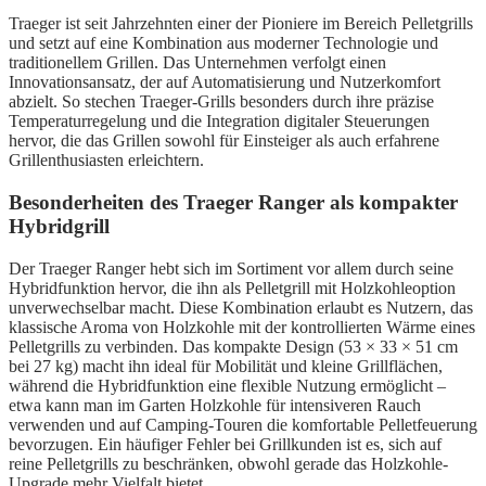
Traeger ist seit Jahrzehnten einer der Pioniere im Bereich Pelletgrills
und setzt auf eine Kombination aus moderner Technologie und
traditionellem Grillen. Das Unternehmen verfolgt einen
Innovationsansatz, der auf Automatisierung und Nutzerkomfort
abzielt. So stechen Traeger-Grills besonders durch ihre präzise
Temperaturregelung und die Integration digitaler Steuerungen
hervor, die das Grillen sowohl für Einsteiger als auch erfahrene
Grillenthusiasten erleichtern.
Besonderheiten des Traeger Ranger als kompakter
Hybridgrill
Der Traeger Ranger hebt sich im Sortiment vor allem durch seine
Hybridfunktion hervor, die ihn als Pelletgrill mit Holzkohleoption
unverwechselbar macht. Diese Kombination erlaubt es Nutzern, das
klassische Aroma von Holzkohle mit der kontrollierten Wärme eines
Pelletgrills zu verbinden. Das kompakte Design (53 × 33 × 51 cm
bei 27 kg) macht ihn ideal für Mobilität und kleine Grillflächen,
während die Hybridfunktion eine flexible Nutzung ermöglicht –
etwa kann man im Garten Holzkohle für intensiveren Rauch
verwenden und auf Camping-Touren die komfortable Pelletfeuerung
bevorzugen. Ein häufiger Fehler bei Grillkunden ist es, sich auf
reine Pelletgrills zu beschränken, obwohl gerade das Holzkohle-
Upgrade mehr Vielfalt bietet.