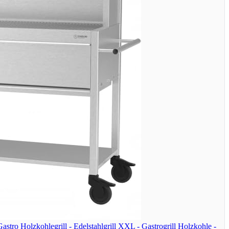
 Gastro Holzkohlegrill - Edelstahlgrill XXL - Gastrogrill Holzkohle -