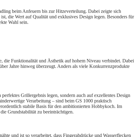
ling beim Anfeuern bis zur Hitzeverteilung. Dabei zeigte sich
 ist, die Wert auf Qualität und exklusives Design legen. Besonders für
ekte Wahl sein.
hie, die Funktionalität und Ästhetik auf hohem Niveau verbindet. Dabei
e über Jahre hinweg überzeugt. Anders als viele Konkurrenzprodukte
n perfektes Grillergebnis legen, sondern auch auf exzellentes Design
minderwertige Verarbeitung – sind beim GS 1000 praktisch
ßerordentlich stabile Basis für den ambitionierten Hobbykoch. Im
e Grundstabilität zu beeinträchtigen.
nähte und ist so verarbeitet, dass Fingerabdrücke und Wasserflecken