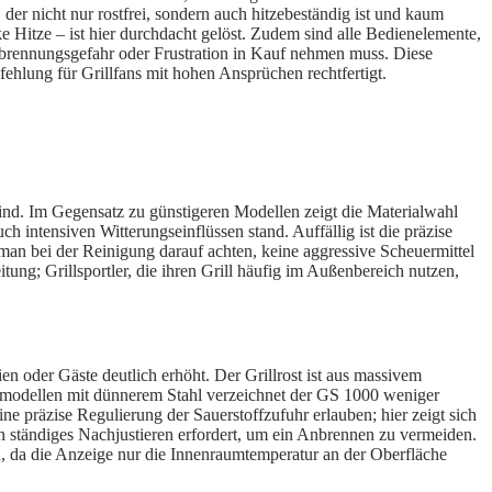
der nicht nur rostfrei, sondern auch hitzebeständig ist und kaum
e Hitze – ist hier durchdacht gelöst. Zudem sind alle Bedienelemente,
Verbrennungsgefahr oder Frustration in Kauf nehmen muss. Diese
hlung für Grillfans mit hohen Ansprüchen rechtfertigt.
sind. Im Gegensatz zu günstigeren Modellen zeigt die Materialwahl
h intensiven Witterungseinflüssen stand. Auffällig ist die präzise
an bei der Reinigung darauf achten, keine aggressive Scheuermittel
tung; Grillsportler, die ihren Grill häufig im Außenbereich nutzen,
en oder Gäste deutlich erhöht. Der Grillrost ist aus massivem
enzmodellen mit dünnerem Stahl verzeichnet der GS 1000 weniger
ine präzise Regulierung der Sauerstoffzufuhr erlauben; hier zeigt sich
ein ständiges Nachjustieren erfordert, um ein Anbrennen zu vermeiden.
en, da die Anzeige nur die Innenraumtemperatur an der Oberfläche