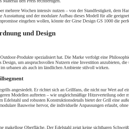
Material den Preis rechtfertigen.
er mehrere Wochen intensiv nutzen – von der Standfestigkeit, dem Hand
ige Ausstattung und der modulare Aufbau dieses Modell für alle geeignet
ompromisse eingehen wollen, könnte der Girse Design GS 1000 die perf
ordnung und Design
ge Outdoor-Produkte spezialisiert hat. Die Marke verfolgt eine Philosop
es Design, um anspruchsvollen Nutzern eine Investition anzubieten, di
 im urbanen als auch im ländlichen Ambiente stilvoll wirken.
illsegment
ls angesiedelt. Er richtet sich an Grillfans, die nicht nur Wert auf ei
tigeren Modellen auftreten – wie ungleichmäßige Hitzeverteilung oder 
em Edelstahl und robusten Konstruktionsdetails bietet der Grill eine au
dulare Bauweise hervor, die individuelle Anpassungen erlaubt, ohne di
ne makellose Oberfläche. Der Edelstahl zeigt keine sichtbaren Schweiß