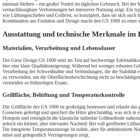
minimal bleiben – ein großer Vorteil im täglichen Gebrauch. Bei der M
vernachlässigbare Verformungen bei intensiver Nutzung zeigt. Ein typ
wie Lüftungsschieber und Grillrost, so konzipiert, dass sie sich auc
Kombination aus Funktion und Design macht den GS 1000 zu einer sel
Ausstattung und technische Merkmale im D
Materialien, Verarbeitung und Lebensdauer
Der Girse Design GS 1000 setzt im Test auf hochwertige Edelstahlkomp
hier eine klare Qualitätssteigerung: Während bei weniger robusten Gril
Verarbeitung der Schweißnähte und Verbindungen, die die Stabilität 
zu verwenden, um die Oberflächenbeschichtung nicht zu beschädigen. Wer
vermeiden so frühzeitigen Ersatz.
Grillfläche, Belüftung und Temperaturkontrolle
Die Grillfläche des GS 1000 ist großzügig bemessen und erlaubt das gl
Gusseisen gefertigt und speichert die Hitze gleichmäßig, was sich i
Hotspots und ermöglicht die klassische indirekte Grillmethode nahezu p
jedoch ein kleiner, aber relevanter Nachteil: Bei voll geöffneter Lüf
Die integrierte Temperaturanzeige ist solide, aber für ambitionierte
misst und gelegentlich Verzögerungen zeigt.