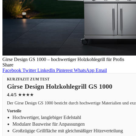
Girse Design GS 1000 – hochwertiger Holzkohlegrill für Profis
Share
Facebook
Twitter
LinkedIn
Pinterest
WhatsApp
Email
KURZFAZIT ZUM TEST
Girse Design Holzkohlegrill GS 1000
4.4/5
★★★★
Der Girse Design GS 1000 besticht durch hochwertige Materialien und exze
Vorteile
Hochwertiger, langlebiger Edelstahl
Modulare Bauweise für Anpassungen
Großzügige Grillfläche mit gleichmäßiger Hitzeverteilung