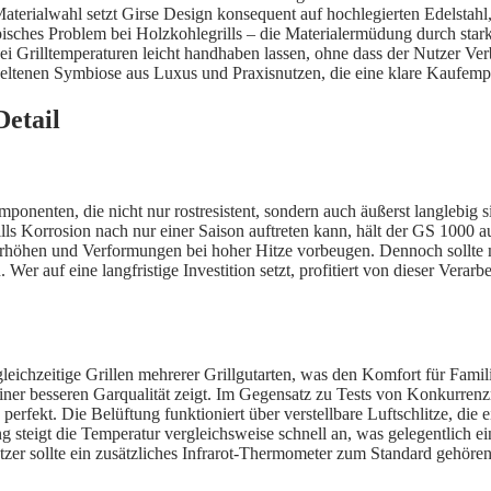
aterialwahl setzt Girse Design konsequent auf hochlegierten Edelstahl, 
isches Problem bei Holzkohlegrills – die Materialermüdung durch stark
h bei Grilltemperaturen leicht handhaben lassen, ohne dass der Nutzer 
tenen Symbiose aus Luxus und Praxisnutzen, die eine klare Kaufempfe
etail
onenten, die nicht nur rostresistent, sondern auch äußerst langlebig 
ls Korrosion nach nur einer Saison auftreten kann, hält der GS 1000 auc
erhöhen und Verformungen bei hoher Hitze vorbeugen. Dennoch sollte m
 auf eine langfristige Investition setzt, profitiert von dieser Verarbei
eichzeitige Grillen mehrerer Grillgutarten, was den Komfort für Famili
n einer besseren Garqualität zeigt. Im Gegensatz zu Tests von Konkurr
erfekt. Die Belüftung funktioniert über verstellbare Luftschlitze, die e
tung steigt die Temperatur vergleichsweise schnell an, was gelegentlich 
 Nutzer sollte ein zusätzliches Infrarot-Thermometer zum Standard gehör