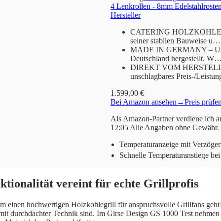
4 Lenkrollen - 8mm Edelstahlroste
Hersteller
CATERING HOLZKOHLEGRILL 
seiner stabilen Bauweise u…
MADE IN GERMANY – Unser H
Deutschland hergestellt. W
DIREKT VOM HERSTELLER – 
unschlagbares Preis-/Leistu
1.599,00 €
Bei Amazon ansehen
→
Preis prüfe
Als Amazon-Partner verdiene ich an
12:05 Alle Angaben ohne Gewähr.
Temperaturanzeige mit Verzöge
Schnelle Temperaturanstiege bei
ionalität vereint für echte Grillprofis
m einen hochwertigen Holzkohlegrill für anspruchsvolle Grillfans geht? 
l mit durchdachter Technik sind. Im Girse Design GS 1000 Test nehmen