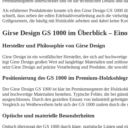
Premiumsegment unterscheidet und ob die technischen Details und das 
Als erfahrener Produkttester konnte ich den Girse Design GS 1000 üb
schnell, dass neben der edlen Edelstahlverarbeitung auch die vielseit
Grillgourmets, die häufig mit Holzkohle arbeiten und dabei keine K
Girse Design GS 1000 im Überblick – Ein
Hersteller und Philosophie von Girse Design
Girse Design ist ein westfälischer Hersteller, der sich auf hochwerti
legt Girse Design großen Wert auf langlebige Materialien und zeitlos
setzt Girse Design auf präzise Verarbeitung und Produkte, die sowohl
Positionierung des GS 1000 im Premium-Holzkohlegr
Der Girse Design GS 1000 ist klar im Premiumsegment der Holzkohlegril
und hochwertige Materialien bestehen. Typische Fehler, die bei güns
ausgeschlossen. Durch den gezielten Einsatz von industriell gefertigt
Vergleich zu Wettbewerbern hebt sich der GS 1000 zudem durch die mo
Optische und materielle Besonderheiten
Optisch überzeugt der GS 1000 durch klare, puristische Linien und ei