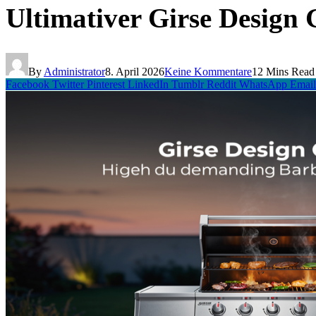
Ultimativer Girse Design 
By
Administrator
8. April 2026
Keine Kommentare
12 Mins Read
Facebook
Twitter
Pinterest
LinkedIn
Tumblr
Reddit
WhatsApp
Email