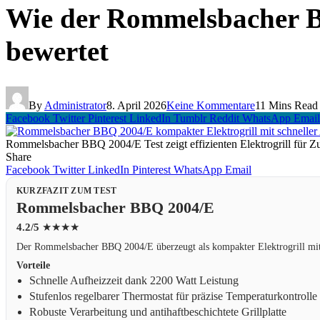
Wie der Rommelsbacher BB
bewertet
By
Administrator
8. April 2026
Keine Kommentare
11 Mins Read
Facebook
Twitter
Pinterest
LinkedIn
Tumblr
Reddit
WhatsApp
Email
Rommelsbacher BBQ 2004/E Test zeigt effizienten Elektrogrill für Z
Share
Facebook
Twitter
LinkedIn
Pinterest
WhatsApp
Email
KURZFAZIT ZUM TEST
Rommelsbacher BBQ 2004/E
4.2/5
★★★★
Der Rommelsbacher BBQ 2004/E überzeugt als kompakter Elektrogrill mit
Vorteile
Schnelle Aufheizzeit dank 2200 Watt Leistung
Stufenlos regelbarer Thermostat für präzise Temperaturkontrolle
Robuste Verarbeitung und antihaftbeschichtete Grillplatte