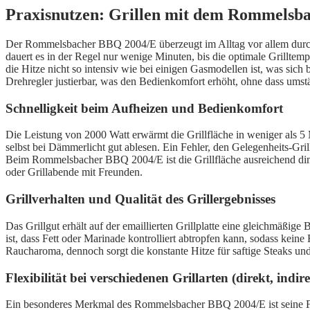
Praxisnutzen: Grillen mit dem Rommelsb
Der Rommelsbacher BBQ 2004/E überzeugt im Alltag vor allem durch se
dauert es in der Regel nur wenige Minuten, bis die optimale Grilltempe
die Hitze nicht so intensiv wie bei einigen Gasmodellen ist, was sic
Drehregler justierbar, was den Bedienkomfort erhöht, ohne dass umst
Schnelligkeit beim Aufheizen und Bedienkomfort
Die Leistung von 2000 Watt erwärmt die Grillfläche in weniger als 5 
selbst bei Dämmerlicht gut ablesen. Ein Fehler, den Gelegenheits-Grill
Beim Rommelsbacher BBQ 2004/E ist die Grillfläche ausreichend dimens
oder Grillabende mit Freunden.
Grillverhalten und Qualität des Grillergebnisses
Das Grillgut erhält auf der emaillierten Grillplatte eine gleichmäßig
ist, dass Fett oder Marinade kontrolliert abtropfen kann, sodass kein
Raucharoma, dennoch sorgt die konstante Hitze für saftige Steaks un
Flexibilität bei verschiedenen Grillarten (direkt, indire
Ein besonderes Merkmal des Rommelsbacher BBQ 2004/E ist seine Flexib