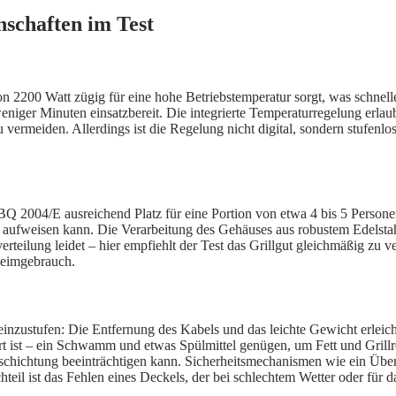
schaften im Test
 2200 Watt zügig für eine hohe Betriebstemperatur sorgt, was schnell
 weniger Minuten einsatzbereit. Die integrierte Temperaturregelung erla
vermeiden. Allerdings ist die Regelung nicht digital, sondern stufenlo
Q 2004/E ausreichend Platz für eine Portion von etwa 4 bis 5 Personen.
aufweisen kann. Die Verarbeitung des Gehäuses aus robustem Edelstahl 
erteilung leidet – hier empfiehlt der Test das Grillgut gleichmäßig zu 
Heimgebrauch.
zustufen: Die Entfernung des Kabels und das leichte Gewicht erleichte
t ist – ein Schwamm und etwas Spülmittel genügen, um Fett und Grillres
eschichtung beeinträchtigen kann. Sicherheitsmechanismen wie ein Über
hteil ist das Fehlen eines Deckels, der bei schlechtem Wetter oder für d