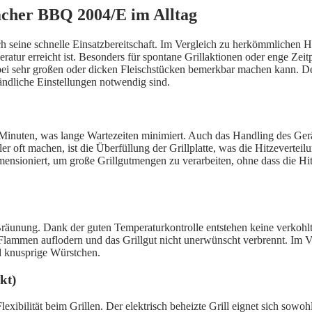
acher BBQ 2004/E im Alltag
ine schnelle Einsatzbereitschaft. Im Vergleich zu herkömmlichen Holzk
ratur erreicht ist. Besonders für spontane Grillaktionen oder enge Zeitpl
h bei sehr großen oder dicken Fleischstücken bemerkbar machen kann. De
ändliche Einstellungen notwendig sind.
Minuten, was lange Wartezeiten minimiert. Auch das Handling des Geräts
er oft machen, ist die Überfüllung der Grillplatte, was die Hitzevertei
ioniert, um große Grillgutmengen zu verarbeiten, ohne dass die Hitze 
e Bräunung. Dank der guten Temperaturkontrolle entstehen keine verkohlt
e Flammen auflodern und das Grillgut nicht unerwünscht verbrennt. Im V
d knusprige Würstchen.
kt)
ilität beim Grillen. Der elektrisch beheizte Grill eignet sich sowohl