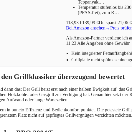
Teppanyaki…
Temperatur stufenlos bis 230
(PFAS-frei), zum R…
118,93 €
139,99 €
Du sparst 21,06 €
Bei Amazon ansehen
→
Preis prüfe
Als Amazon-Partner verdiene ich an
11:23 Alle Angaben ohne Gewähr.
Kein integrierter Fettauffangbehä
Grillplatte nicht spülmaschineng
en Grillklassiker überzeugend bewertet
dann das: Der Grill heizt erst nach einer halben Ewigkeit auf, das Gri
hen Holzkohle- oder Gasgrill zur Verfügung hat. Genau hier setzt der
tigen Aufwand oder lange Wartezeiten.
m in puncto Effizienz und Bedienkomfort punktet. Die getestete Grillp
egrenztem Platz nicht auf gepflegtes Grillvergnügen verzichten möchten.