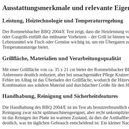
Ausstattungsmerkmale und relevante Eigen
Leistung, Heiztechnologie und Temperaturregelung
Der Rommelsbacher BBQ 2004/E Test zeigt, dass die Heizleistung von
oder Gasgrills entfällt das mühsame Vorheizen – der Grill ist binnen
Lebensmittel wie Fisch oder Gemüse wichtig ist, um ein Übergaren zu 
Temperaturanzeige bietet.
Grillfläche, Materialien und Verarbeitungsqualität
Mit einer Grillfläche von ca. 35 x 21 cm bietet der Rommelsbacher BB
Anbrennen deutlich reduziert, aber bei unsachgemäßer Pflege Kratzer 
Fehler im Alltag ist das Überladen der Grillfläche, wodurch die Hitzev
Kombination aus solidem Material und durchdachter Größe für den 
Handhabung, Reinigung und Sicherheitsfeatures
Die Handhabung des BBQ 2004/E ist im Test als benutzerfreundlich ein
Reinigung zwar nicht spülmaschinengeeignet, aber recht unkomplizier
ist das Reinigen der Platte im warmen Zustand, da dies die Antihaftb
deutlich, was im täglichen Gebrauch entscheidend ist. Ein kleiner Nac