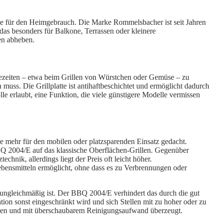
äte für den Heimgebrauch. Die Marke Rommelsbacher ist seit Jahren
das besonders für Balkone, Terrassen oder kleinere
ten abheben.
tezeiten – etwa beim Grillen von Würstchen oder Gemüse – zu
muss. Die Grillplatte ist antihaftbeschichtet und ermöglicht dadurch
lle erlaubt, eine Funktion, die viele günstigere Modelle vermissen
mehr für den mobilen oder platzsparenden Einsatz gedacht.
BQ 2004/E auf das klassische Oberflächen-Grillen. Gegenüber
nik, allerdings liegt der Preis oft leicht höher.
bensmitteln ermöglicht, ohne dass es zu Verbrennungen oder
ng ungleichmäßig ist. Der BBQ 2004/E verhindert das durch die gut
ation sonst eingeschränkt wird und sich Stellen mit zu hoher oder zu
zzeiten und mit überschaubarem Reinigungsaufwand überzeugt.