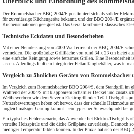
Überblick und Einordnung des Rommelsb
Der Rommelsbacher BBQ 2004/E positioniert sich als solider Elektro
für zuverlässige Küchengeräte bekannt, und der BBQ 2004/E ergänzt d
Küchensituationen geeignet ist. Das Gerät kombiniert klassisches Elek
Technische Eckdaten und Besonderheiten
Mit einer Nennleistung von 2000 Watt erreicht der BBQ 2004/E schne
vermeiden. Die großzügige Grillfläche von rund 34 x 23 cm bietet aus
eine einfache Reinigung sowie fettarmes Grillen. Eine Besonderheit is
lassen. Allerdings fehlt ein integrierter Fettauffangbehälter, was in 
Vergleich zu ähnlichen Geräten von Rommelsbacher
Im Vergleich zum Rommelsbacher BBQ 2004/S, dem Standgrill im gle
Während der 2004/S mit klappbarem Scharnier-Deckel und zusätzliche
Wettbewerbern wie dem Severin Elektrogrill oder Tefal Tischgrills pu
Nutzerbewertungen heben oft hervor, dass der schnelle Heizmodus un
ungleichmäßiger Garung kommt – ein typischer Schwachpunkt bei g
Ein typisches Fehlerszenario, das Anwender bei Elektro-Tischgrills o
verteilte Heizspirale und die dicke Grillplatte zuverlässig. Dennoch s
niedriger Temperatur bilden können. In der Praxis hat sich der BBQ 2