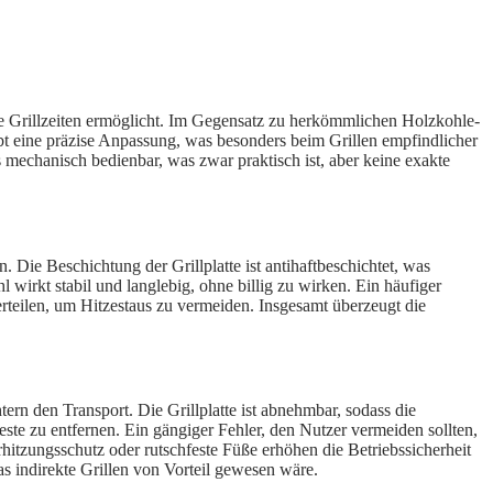
e Grillzeiten ermöglicht. Im Gegensatz zu herkömmlichen Holzkohle-
ubt eine präzise Anpassung, was besonders beim Grillen empfindlicher
s mechanisch bedienbar, was zwar praktisch ist, aber keine exakte
 Die Beschichtung der Grillplatte ist antihaftbeschichtet, was
wirkt stabil und langlebig, ohne billig zu wirken. Ein häufiger
verteilen, um Hitzestaus zu vermeiden. Insgesamt überzeugt die
rn den Transport. Die Grillplatte ist abnehmbar, sodass die
te zu entfernen. Ein gängiger Fehler, den Nutzer vermeiden sollten,
hitzungsschutz oder rutschfeste Füße erhöhen die Betriebssicherheit
as indirekte Grillen von Vorteil gewesen wäre.