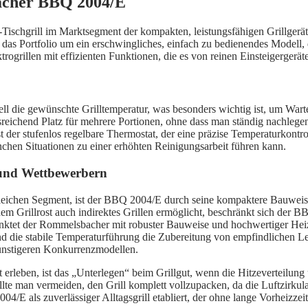
acher BBQ 2004/E
-Tischgrill im Marktsegment der kompakten, leistungsfähigen Grillger
as Portfolio um ein erschwingliches, einfach zu bedienendes Modell, 
trogrillen mit effizienten Funktionen, die es von reinen Einsteigergerä
ll die gewünschte Grilltemperatur, was besonders wichtig ist, um War
reichend Platz für mehrere Portionen, ohne dass man ständig nachlegen 
t der stufenlos regelbare Thermostat, der eine präzise Temperaturkontro
manchen Situationen zu einer erhöhten Reinigungsarbeit führen kann.
 und Wettbewerbern
ichen Segment, ist der BBQ 2004/E durch seine kompaktere Bauweise 
m Grillrost auch indirektes Grillen ermöglicht, beschränkt sich der B
nktet der Rommelsbacher mit robuster Bauweise und hochwertiger Heiztech
d die stabile Temperaturführung die Zubereitung von empfindlichen Le
ünstigeren Konkurrenzmodellen.
ft erleben, ist das „Unterlegen“ beim Grillgut, wenn die Hitzeverteilu
ollte man vermeiden, den Grill komplett vollzupacken, da die Luftzirkul
004/E als zuverlässiger Alltagsgrill etabliert, der ohne lange Vorhei