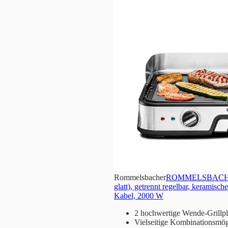
Rommelsbacher
ROMMELSBACHER Ti
glatt), getrennt regelbar, keramisc
Kabel, 2000 W
2 hochwertige Wende-Grillpl
Vielseitige Kombinationsmögli