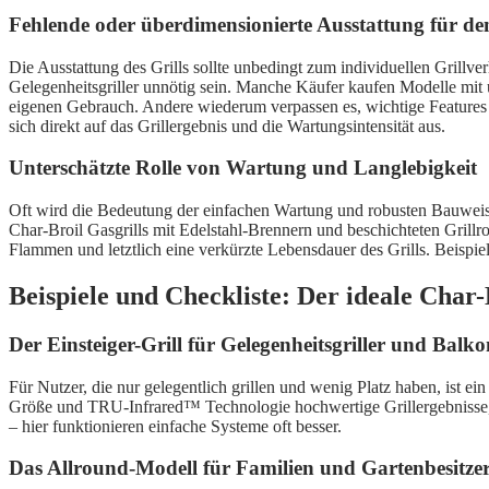
Fehlende oder überdimensionierte Ausstattung für den 
Die Ausstattung des Grills sollte unbedingt zum individuellen Grillve
Gelegenheitsgriller unnötig sein. Manche Käufer kaufen Modelle mit 
eigenen Gebrauch. Andere wiederum verpassen es, wichtige Features 
sich direkt auf das Grillergebnis und die Wartungsintensität aus.
Unterschätzte Rolle von Wartung und Langlebigkeit
Oft wird die Bedeutung der einfachen Wartung und robusten Bauweise un
Char-Broil Gasgrills mit Edelstahl-Brennern und beschichteten Grillr
Flammen und letztlich eine verkürzte Lebensdauer des Grills. Beispie
Beispiele und Checkliste: Der ideale Char-
Der Einsteiger-Grill für Gelegenheitsgriller und Balk
Für Nutzer, die nur gelegentlich grillen und wenig Platz haben, ist 
Größe und TRU-Infrared™ Technologie hochwertige Grillergebnisse, oh
– hier funktionieren einfache Systeme oft besser.
Das Allround-Modell für Familien und Gartenbesitze