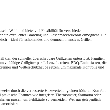
ische Wahl und bietet viel Flexibilität für verschiedene
 der ein exzellentes Branding und Geschmackserlebnis ermöglicht. Die
sch – ideal für schonendes und dennoch intensives Grillen.
klar, der schnelle, überschaubare Grillzeiten unterstützt. Familien
 vielfältige Grillgüter parallel zuzubereiten. BBQ-Enthusiasten, die
tenbrenner und Wetterschutzhaube setzen, um maximale Kontrolle und
elsweise durch die verbesserte Hitzeverteilung einen höheren Komfort
und praktische Features wie integrierte Thermometer, Stauraum oder
nheiten passen, um Fehlkäufe zu vermeiden. Wer nur gelegentlich
amortisiert.