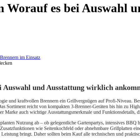
n Worauf es bei Auswahl u
decken
ei Auswahl und Ausstattung wirklich ankom
ie und kraftvollen Brennern ein Grillvergnügen auf Profi-Niveau. Bes
. Das Sortiment reicht von kompakten 3-Brenner-Geräten bis hin zu High
 der Marke auch wichtige Ausstattungsmerkmale und Funktionsdetails, 
geplanten Nutzung ab – ob gelegentliche Gartenpartys, intensives BBQ 
 Zusatzfunktionen wie Seitenkochfeld oder abnehmbare Grillplatten ein
e Leistung bringt. Daher sollten beim Kauf alle technischen und prakti