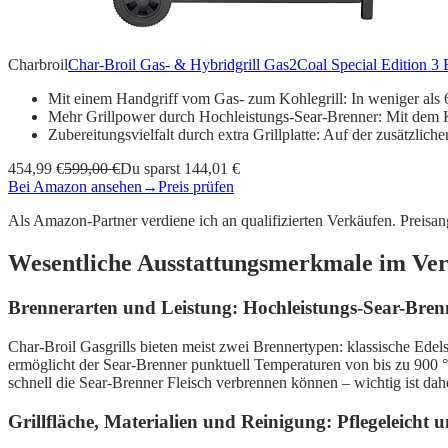
Charbroil
Char-Broil Gas- & Hybridgrill Gas2Coal Special Edition 3
Mit einem Handgriff vom Gas- zum Kohlegrill: In weniger al
Mehr Grillpower durch Hochleistungs-Sear-Brenner: Mit dem 
Zubereitungsvielfalt durch extra Grillplatte: Auf der zusätzliche
454,99 €
599,00 €
Du sparst 144,01 €
Bei Amazon ansehen
→
Preis prüfen
Als Amazon-Partner verdiene ich an qualifizierten Verkäufen. Preis
Wesentliche Ausstattungsmerkmale im Ver
Brennerarten und Leistung: Hochleistungs-Sear-Brenn
Char-Broil Gasgrills bieten meist zwei Brennertypen: klassische Ede
ermöglicht der Sear-Brenner punktuell Temperaturen von bis zu 900 °C.
schnell die Sear-Brenner Fleisch verbrennen können – wichtig ist dah
Grillfläche, Materialien und Reinigung: Pflegeleicht