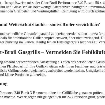
st – beispielsweise misst der Char-Broil Performance 340 B satte 58 x 4
lstahl und Gusseisen als hochwertige Alternativen häufiger in Premiu
ntfernenden Grillrosten und Wartungshilfen. Reinigung wird durch spül
und Wetterschutzhaube – sinnvoll oder verzichtbar?
nterschiedliche Garstufen parallel zubereitet werden sollen – etwa f
eshalb für ambitionierte Griller empfehlenswert, aber nicht zwingend. D
ger Nutzung im Garten. Häufig fehlen Einsteigergrills hier, was zu Ver
r-Broil Gasgrills – Vermeiden Sie Fehlkäuf
g sowohl der technischen Ausstattung als auch des persönlichen Grillsti
hen Platzbedarf für ihre Grillaktivitäten oder ihren Familien- und Gäst
liche Grillmethoden gleichzeitig zubereitet werden sollen. Umgekehrt f
d kleine Portionen zubereiten.
tung
rformance 340 B mit 3 Brennern, ohne die Grillfläche genau zu prüfen. 
tzen möchte. Wer dagegen nur gelegentlich für 2–3 Personen grillt, pro