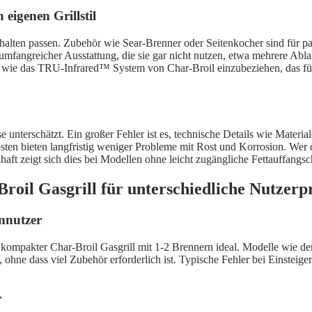
eigenen Grillstil
rhalten passen. Zubehör wie Sear-Brenner oder Seitenkocher sind für pas
umfangreicher Ausstattung, die sie gar nicht nutzen, etwa mehrere Abl
wie das TRU-Infrared™ System von Char-Broil einzubeziehen, das für 
terschätzt. Ein großer Fehler ist es, technische Details wie Materialq
osten bieten langfristig weniger Probleme mit Rost und Korrosion. Wer 
lhaft zeigt sich dies bei Modellen ohne leicht zugängliche Fettauffan
Broil Gasgrill für unterschiedliche Nutzerpr
onnutzer
ein kompakter Char-Broil Gasgrill mit 1-2 Brennern ideal. Modelle wie d
ne dass viel Zubehör erforderlich ist. Typische Fehler bei Einsteiger
r