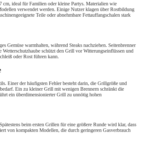
7 cm, ideal für Familien oder kleine Partys. Materialien wie
m-Modellen verwendet werden. Einige Nutzer klagen über Rostbildung
maschinengeeignete Teile oder abnehmbare Fettauffangschalen stark
ertiges Gemüse warmhalten, während Steaks nachziehen. Seitenbrenner
ie Wetterschutzhaube schützt den Grill vor Witterungseinflüssen und
schleiß oder Rost führen kann.
e
ls. Einer der häufigsten Fehler besteht darin, die Grillgröße und
ebedarf. Ein zu kleiner Grill mit wenigen Brennern schränkt die
ührt ein überdimensionierter Grill zu unnötig hohen
Spätestens beim ersten Grillen für eine größere Runde wird klar, dass
fitiert von kompakten Modellen, die durch geringeren Gasverbrauch