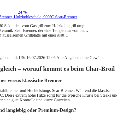
−24 %
 Brenner, Holzkohleschale, 900°C Sear-Brenner
s 60 Sekunden vom Gasgrill zum Holzkohlegrill umg…
Keramik-Sear-Brenner, der eine Temperatur von bis…
n gusseisernen Grillplatte mit einer glatt…
angaben inkl. USt.16.07.2026 12:05 Alle Angaben ohne Gewähr.
gleich – worauf kommt es beim Char-Broil 
er versus klassische Brenner
lstahlbrenner und Hochleistungs-Sear-Brenner. Während die klassischen
 Diese extrem hohe Hitze sorgt für die typische Kruste bei Steaks und 
er eine gute Kontrolle und kurze Garzeiten.
 und langlebig oder Premium-Design?