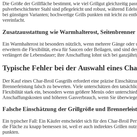
Die Größe der Grillfläche bestimmt, wie viel Grillgut gleichzeitig pas
pulverbeschichteter Stahl sind pflegeleicht und robust, während Ede
bei günstigen Varianten; hochwertige Grills punkten mit leicht zu e
vereinfacht.
Zusatzausstattung wie Warmhalterost, Seitenbrenner 
Ein Warmhalterost ist besonders nützlich, wenn mehrere Gänge oder u
erweitern die Flexibilität, etwa für Saucen oder Beilagen, und sind d
verlängert die Lebensdauer; ihre Anschaffung lohnt sich bei ganzjähri
Typische Fehler bei der Auswahl eines Cha
Der Kauf eines Char-Broil Gasgrills erfordert eine präzise Einschätzun
Brennerleistung falsch zu bewerten. Viele unterschätzen den tatsächlic
Flexibilität stark ein, besonders wenn größere Menüs oder unterschied
Anschaffungskosten und höheren Gasverbrauch, wenn Sie überwiegen
Falsche Einschätzung der Grillgröße und Brennerleis
Ein typischer Fall: Ein Käufer entscheidet sich für den Char-Broil Pe
die Fläche zu knapp bemessen ist, weil er auch indirektes Grillen nu
punkten.