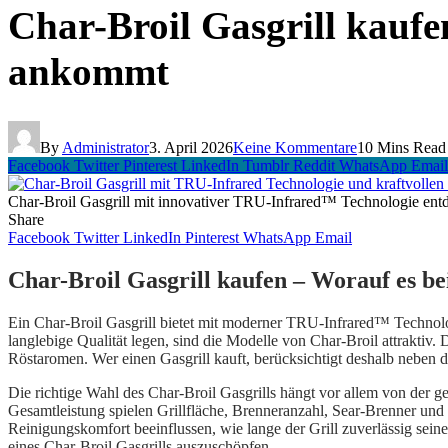
Char-Broil Gasgrill kaufe
ankommt
By
Administrator
3. April 2026
Keine Kommentare
10 Mins Read
Facebook
Twitter
Pinterest
LinkedIn
Tumblr
Reddit
WhatsApp
Email
Char-Broil Gasgrill mit innovativer TRU-Infrared™ Technologie ent
Share
Facebook
Twitter
LinkedIn
Pinterest
WhatsApp
Email
Char-Broil Gasgrill kaufen – Worauf es b
Ein Char-Broil Gasgrill bietet mit moderner TRU-Infrared™ Technolog
langlebige Qualität legen, sind die Modelle von Char-Broil attraktiv
Röstaromen. Wer einen Gasgrill kauft, berücksichtigt deshalb neben
Die richtige Wahl des Char-Broil Gasgrills hängt vor allem von der 
Gesamtleistung spielen Grillfläche, Brenneranzahl, Sear-Brenner und
Reinigungskomfort beeinflussen, wie lange der Grill zuverlässig sein
eines Char-Broil Gasgrills auszuschöpfen.