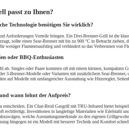
ll passt zu Ihnen?
he Technologie benötigen Sie wirklich?
und Anforderungen Vorteile bringen. Ein Drei-Brenner-Grill ist die klass
rzugt, sollte einen Sear-Brenner mit bis zu 900 °C in Betracht ziehen,
ür weniger Flammenaufstieg und verhindert so das Verbrennen von Flei
lien oder BBQ-Enthusiasten
l ab. Singles oder Paare kommen oft mit einem kleinen, kompakten Grill 
der 3-Brenner-Modelle oder Varianten mit zusätzlichem Sear-Brenner, um
ollten auf Modelle mit umfangreicher Ausstattung wie Hitzeregler, Sei
l und wann lohnt der Aufpreis?
 zu entscheiden. Ein Char-Broil Gasgrill mit TRU-Infrared bietet beispi
ft rechtfertigt. Investitionen in langlebige Materialien wie Edelstahl 
sst abzuwägen, welche Ausstattungsmerkmale zu den eigenen Grillgewoh
tzung hingegen ist ein Modell mit besserer Technik und Komfort schnell 