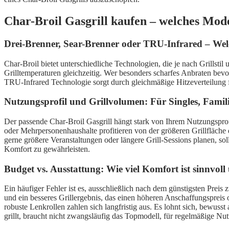
Char-Broil Gasgrill kaufen – welches Mode
Drei-Brenner, Sear-Brenner oder TRU-Infrared – Welc
Char-Broil bietet unterschiedliche Technologien, die je nach Grillstil 
Grilltemperaturen gleichzeitig. Wer besonders scharfes Anbraten bevo
TRU-Infrared Technologie sorgt durch gleichmäßige Hitzeverteilung f
Nutzungsprofil und Grillvolumen: Für Singles, Fami
Der passende Char-Broil Gasgrill hängt stark von Ihrem Nutzungsprofi
oder Mehrpersonenhaushalte profitieren von der größeren Grillfläche 
gerne größere Veranstaltungen oder längere Grill-Sessions planen, s
Komfort zu gewährleisten.
Budget vs. Ausstattung: Wie viel Komfort ist sinnvol
Ein häufiger Fehler ist es, ausschließlich nach dem günstigsten Preis
und ein besseres Grillergebnis, das einen höheren Anschaffungspreis o
robuste Lenkrollen zahlen sich langfristig aus. Es lohnt sich, bewu
grillt, braucht nicht zwangsläufig das Topmodell, für regelmäßige Nu