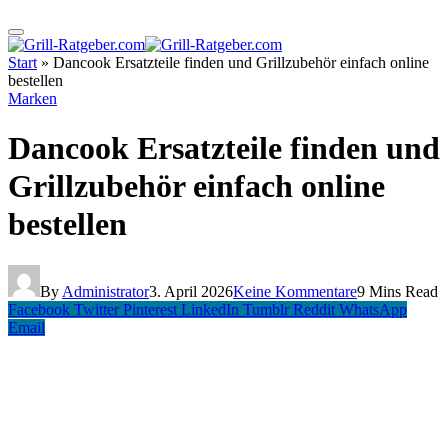
Start
»
Dancook Ersatzteile finden und Grillzubehör einfach online
bestellen
Marken
Dancook Ersatzteile finden und
Grillzubehör einfach online
bestellen
By
Administrator
3. April 2026
Keine Kommentare
9 Mins Read
Facebook
Twitter
Pinterest
LinkedIn
Tumblr
Reddit
WhatsApp
Email