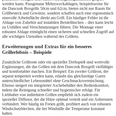
werden kann. Passgenaue Mehrzweckablagen, beispielsweise für
die Dancook Boxgrills 50cm und 62cm, bieten nicht nur Raum für
Grillbesteck und Gewürze, sondern schaffen auch eine ergonomisch
sinnvolle Arbeitsfläche direkt am Grill. Ein häufiger Fehler ist die
Ablage von Zubehör auf instabilen Beistelltischen – dies kann leicht
zu Unfällen und Verschmutzungen führen. Die Montage einer
robusten Ablage ermöglicht einen sicheren und schnellen Zugriff auf
alle wichtigen Utensilien während des Grillens.
Erweiterungen und Extras für ein besseres
Grillerlebnis – Beispiele
Zusätzliche Grillroste oder ein spezieller Drehspieß sind wertvolle
Ergänzungen, die das Grillen mit dem Dancook Boxgrill vielfältiger
und komfortabler machen. Ein Beispiel: Ein zweiter Grillrost, der
separat temperiert werden kann, erlaubt das gleichzeitige Garen
unterschiedlicher Lebensmittel ohne Geschmacksvermischung.
Ebenso steigert ein integrierter Aschebehälter den Bedienkomfort,
indem die Reinigung schneller und hygienischer erfolgt. Für
Liebhaber von indirektem Grillen empfiehlt sich zudem ein
spezieller Diffusor, der die Hitze optimal verteilt und ein Anbrennen
verhindert. Wer häufig im Freien grillt, profitiert auch von robusten
Windschutzblechen, die bei Windstille die Temperatur konstant
halten.