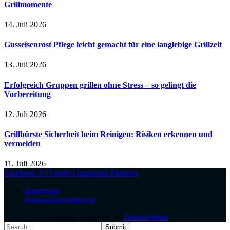
Grillmomente
14. Juli 2026
Gusseisenrost Pflege leicht gemacht für eine langlebige Grillzeit
13. Juli 2026
Erfolgreich Gruppen grillen ohne Stress – so gelingt die
Vorbereitung
12. Juli 2026
Grillbürste Sicherheit beim Reinigen: Risiken erkennen und
vermeiden
11. Juli 2026
Facebook
X (Twitter)
Instagram
Pinterest
Impressum
Datenschutzerklärung
© 2026 ThemeSphere. Designed by
ThemeSphere
.
Submit