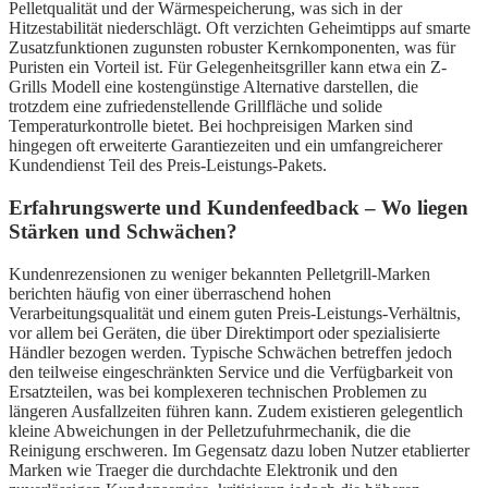
Pelletqualität und der Wärmespeicherung, was sich in der
Hitzestabilität niederschlägt. Oft verzichten Geheimtipps auf smarte
Zusatzfunktionen zugunsten robuster Kernkomponenten, was für
Puristen ein Vorteil ist. Für Gelegenheitsgriller kann etwa ein Z-
Grills Modell eine kostengünstige Alternative darstellen, die
trotzdem eine zufriedenstellende Grillfläche und solide
Temperaturkontrolle bietet. Bei hochpreisigen Marken sind
hingegen oft erweiterte Garantiezeiten und ein umfangreicherer
Kundendienst Teil des Preis-Leistungs-Pakets.
Erfahrungswerte und Kundenfeedback – Wo liegen
Stärken und Schwächen?
Kundenrezensionen zu weniger bekannten Pelletgrill-Marken
berichten häufig von einer überraschend hohen
Verarbeitungsqualität und einem guten Preis-Leistungs-Verhältnis,
vor allem bei Geräten, die über Direktimport oder spezialisierte
Händler bezogen werden. Typische Schwächen betreffen jedoch
den teilweise eingeschränkten Service und die Verfügbarkeit von
Ersatzteilen, was bei komplexeren technischen Problemen zu
längeren Ausfallzeiten führen kann. Zudem existieren gelegentlich
kleine Abweichungen in der Pelletzufuhrmechanik, die die
Reinigung erschweren. Im Gegensatz dazu loben Nutzer etablierter
Marken wie Traeger die durchdachte Elektronik und den