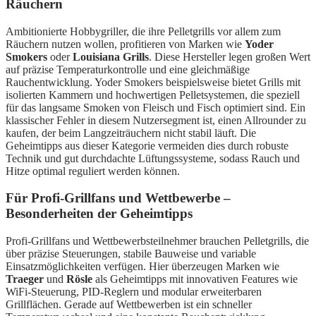
Räuchern
Ambitionierte Hobbygriller, die ihre Pelletgrills vor allem zum
Räuchern nutzen wollen, profitieren von Marken wie
Yoder
Smokers
oder
Louisiana Grills
. Diese Hersteller legen großen Wert
auf präzise Temperaturkontrolle und eine gleichmäßige
Rauchentwicklung. Yoder Smokers beispielsweise bietet Grills mit
isolierten Kammern und hochwertigen Pelletsystemen, die speziell
für das langsame Smoken von Fleisch und Fisch optimiert sind. Ein
klassischer Fehler in diesem Nutzersegment ist, einen Allrounder zu
kaufen, der beim Langzeiträuchern nicht stabil läuft. Die
Geheimtipps aus dieser Kategorie vermeiden dies durch robuste
Technik und gut durchdachte Lüftungssysteme, sodass Rauch und
Hitze optimal reguliert werden können.
Für Profi-Grillfans und Wettbewerbe –
Besonderheiten der Geheimtipps
Profi-Grillfans und Wettbewerbsteilnehmer brauchen Pelletgrills, die
über präzise Steuerungen, stabile Bauweise und variable
Einsatzmöglichkeiten verfügen. Hier überzeugen Marken wie
Traeger
und
Rösle
als Geheimtipps mit innovativen Features wie
WiFi-Steuerung, PID-Reglern und modular erweiterbaren
Grillflächen. Gerade auf Wettbewerben ist ein schneller