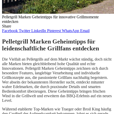
Pelletgrill Marken Geheimtipps für innovative Grillmomente
entdecken
Share
Facebook
Twitter
LinkedIn
Pinterest
WhatsApp
Email
Pelletgrill Marken Geheimtipps für
leidenschaftliche Grillfans entdecken
Die Vielfalt an Pelletgrills auf dem Markt wächst ständig, doch nicht
alle Marken bieten gleichbleibend hohe Qualität und echte
Innovationen. Pelletgrill Marken Geheimtipps zeichnen sich durch
besondere Features, langlebige Verarbeitung und individuelle
Grillkonzepte aus, die passionierte Grillfans nachhaltig begeistern.
Wer abseits der bekanntesten Hersteller sucht, entdeckt mitunter
wahre Edelmarken, die durch praxisnahe Details und smarten
Bedienkomfort überzeugen. Diese Geheimtipps bringen frischen
Wind in die Grillwelt und erweitern das BBQ-Erlebnis auf ein neues
Level.
Während etablierte Top-Marken wie Traeger oder Broil King häufig
den Großteil der Aufmerksamkeit bekommen, lohnt es sich gerade