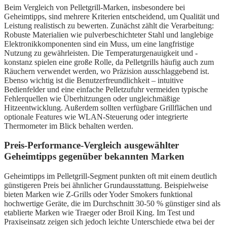
Beim Vergleich von Pelletgrill-Marken, insbesondere bei
Geheimtipps, sind mehrere Kriterien entscheidend, um Qualität und
Leistung realistisch zu bewerten. Zunächst zählt die Verarbeitung:
Robuste Materialien wie pulverbeschichteter Stahl und langlebige
Elektronikkomponenten sind ein Muss, um eine langfristige
Nutzung zu gewährleisten. Die Temperaturgenauigkeit und -
konstanz spielen eine große Rolle, da Pelletgrills häufig auch zum
Räuchern verwendet werden, wo Präzision ausschlaggebend ist.
Ebenso wichtig ist die Benutzerfreundlichkeit – intuitive
Bedienfelder und eine einfache Pelletzufuhr vermeiden typische
Fehlerquellen wie Überhitzungen oder ungleichmäßige
Hitzeentwicklung. Außerdem sollten verfügbare Grillflächen und
optionale Features wie WLAN-Steuerung oder integrierte
Thermometer im Blick behalten werden.
Preis-Performance-Vergleich ausgewählter
Geheimtipps gegenüber bekannten Marken
Geheimtipps im Pelletgrill-Segment punkten oft mit einem deutlich
günstigeren Preis bei ähnlicher Grundausstattung. Beispielweise
bieten Marken wie Z-Grills oder Yoder Smokers funktional
hochwertige Geräte, die im Durchschnitt 30-50 % günstiger sind als
etablierte Marken wie Traeger oder Broil King. Im Test und
Praxiseinsatz zeigen sich jedoch leichte Unterschiede etwa bei der