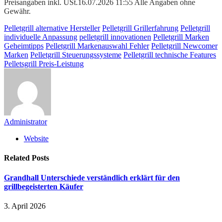
Preisangaben inkl. USt.16.07.2026 11:55 Alle Angaben ohne
Gewähr.
Pelletgrill alternative Hersteller
Pelletgrill Grillerfahrung
Pelletgrill
individuelle Anpassung
pelletgrill innovationen
Pelletgrill Marken
Geheimtipps
Pelletgrill Markenauswahl Fehler
Pelletgrill Newcomer
Marken
Pelletgrill Steuerungssysteme
Pelletgrill technische Features
Pelletsgrill Preis-Leistung
Administrator
Website
Related
Posts
Grandhall Unterschiede verständlich erklärt für den
grillbegeisterten Käufer
3. April 2026