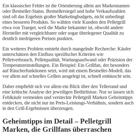
Ein klassischer Fehler ist die Orientierung allein am Markennamen
oder Bestseller-Status. Bestsellersiegel und hohe Verkaufszahlen
sind oft das Ergebnis großer Marketingbudgets, nicht unbedingt
eines besseren Produkts. So wählen viele Kunden den Pelletgrill
etwa von Traeger, weil die Marke bekannter ist, obwohl andere
Hersteller mit vergleichbarer oder sogar überlegener Qualität zu
deutlich niedrigeren Preisen punkten.
Ein weiteres Problem entsteht durch mangelnde Recherche: Käufer
unterschätzen den Einfluss spezifischer Kriterien wie
Pelletverbrauch, Pelletqualität, Wartungsaufwand oder Präzision der
Temperatureinstellungen. Ein Beispiel: Ein Grillfan, der besonders
auf Räucherfunktionen setzt, wird mit einem Bestseller-Modell, das
vor allem auf schnelles Grillen ausgelegt ist, schnell enttäuscht sein.
Daher empfiehlt sich vor allem ein Blick über den Tellerrand und
eine kritische Analyse der jeweiligen Bedürfnisse. Nur so lassen sich
Fehlkäufe vermeiden und versteckte Pelletgrill Marken Geheimtipps
entdecken, die nicht nur im Preis-Leistungs-Verhältnis, sondern auch
in den Grill-Ergebnissen überzeugen.
Geheimtipps im Detail – Pelletgrill
Marken, die Grillfans überraschen