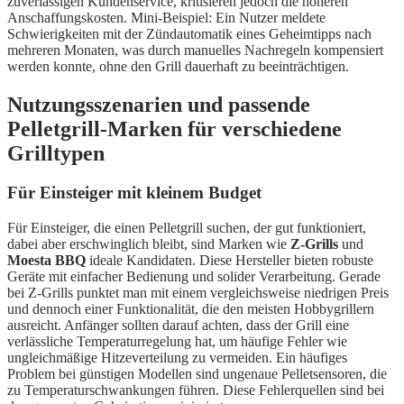
zuverlässigen Kundenservice, kritisieren jedoch die höheren
Anschaffungskosten. Mini-Beispiel: Ein Nutzer meldete
Schwierigkeiten mit der Zündautomatik eines Geheimtipps nach
mehreren Monaten, was durch manuelles Nachregeln kompensiert
werden konnte, ohne den Grill dauerhaft zu beeinträchtigen.
Nutzungsszenarien und passende
Pelletgrill-Marken für verschiedene
Grilltypen
Für Einsteiger mit kleinem Budget
Für Einsteiger, die einen Pelletgrill suchen, der gut funktioniert,
dabei aber erschwinglich bleibt, sind Marken wie
Z-Grills
und
Moesta BBQ
ideale Kandidaten. Diese Hersteller bieten robuste
Geräte mit einfacher Bedienung und solider Verarbeitung. Gerade
bei Z-Grills punktet man mit einem vergleichsweise niedrigen Preis
und dennoch einer Funktionalität, die den meisten Hobbygrillern
ausreicht. Anfänger sollten darauf achten, dass der Grill eine
verlässliche Temperaturregelung hat, um häufige Fehler wie
ungleichmäßige Hitzeverteilung zu vermeiden. Ein häufiges
Problem bei günstigen Modellen sind ungenaue Pelletsensoren, die
zu Temperaturschwankungen führen. Diese Fehlerquellen sind bei