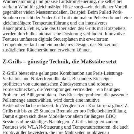
Wärmedämmung und präzise Luftstromsteuerung, die selbst bei
starkem Wind für gleichmäßige Hitze sorgt—ein deutlicher Vorteil
gegenüber vielen Massenmodellen. Beispiel: Beim Pulled-Pork-
Smoken erreicht der Yoder-Grill mit minimalem Pelletverbrauch eine
gleichmäßigere Temperaturführung und ein intensiveres
Rauchprofil. Fehler, wie das Überladen des Grills mit Holzpellets,
werden durch die automatische Dosierung verhindert. Innovative
Features umfassen digitale Steuerplatten mit erweitertem
Temperaturverlauf und ein modulares Design, das Nutzer mit
zusätzlichen Räucherräumen erweitern können.
Z-Grills – günstige Technik, die Maßstäbe setzt
Z-Grills bietet eine gelungene Kombination aus Preis-Leistungs-
Verhältnis und Nutzerfreundlichkeit. Besonders Einsteiger
profitieren von automatischen Zündsystemen und robusten
Förderschnecken, die Verstopfungen vermeiden—ein häufiges
Problem bei Billigprodukten. Das Einsteigerproblem, die passende
Pelletmenge auszuwählen, wird durch eine intuitive
Bedienoberfläche reduziert. Im Vergleich zur Konkurrenz glänzt Z-
Grills mit bis zu 25 Stunden Brenndauer pro Pelletbehälterfüllung.
Damit eignen sich diese Modelle vor allem für längere BBQ-
Sessions ohne ständiges Nachlegen. Z-Grills integriert zudem
Features wie WLAN-Steuerung und Temperatursensoren, die auch
Hobbygriller begeistern, die ihre Mahlzeiten punktgenau