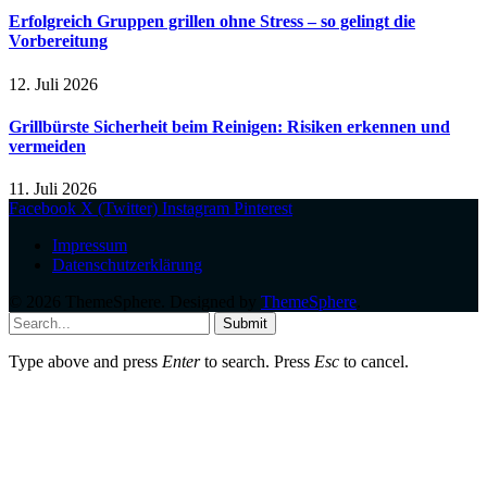
Erfolgreich Gruppen grillen ohne Stress – so gelingt die
Vorbereitung
12. Juli 2026
Grillbürste Sicherheit beim Reinigen: Risiken erkennen und
vermeiden
11. Juli 2026
Facebook
X (Twitter)
Instagram
Pinterest
Impressum
Datenschutzerklärung
© 2026 ThemeSphere. Designed by
ThemeSphere
.
Submit
Type above and press
Enter
to search. Press
Esc
to cancel.