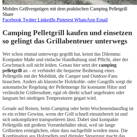
Mobiles Grillvergnügen mit dem praktischen Camping Pelletgrill
Share
Facebook
Twitter
LinkedIn
Pinterest
WhatsApp
Email
Camping Pelletgrill kaufen und einsetzen
so gelingt das Grillabenteuer unterwegs
Wer schon einmal unterwegs gegrillt hat, kennt das Dilemma:
Kompakte Maße und einfache Handhabung sind Pflicht, aber der
Geschmack soll nicht leiden. Genau hier setzt der
camping
pelletgrill
an – er verbindet die bequeme Bedienung eines
Pelletgrills mit der Mobilität, die Camper und Outdoor-Fans
brauchen. Anders als klassische Holzkohle- oder Gasgrills sorgt die
automatische Regelung der Pelletmenge für konstante Hitze und
verlässliche Grillresultate, egal ob direkt scharf angebraten oder
langsam bei niedrigen Temperaturen gegart wird.
Gerade auf Reisen, beim Camping oder beim Wochenendausflug ist
es ein echter Gewinn, wenn der Grill schnell einsatzbereit ist und
sich unkompliziert transportieren lässt. Dabei sind kompakte
Pelletgrills mit großem Vorratsbehälter ideal, weil sie lange
Grillzeiten ermöglichen, ohne dass nachgefüllt werden muss. Die
Kombination aus Holzpellets und digitaler Steuerung macht das