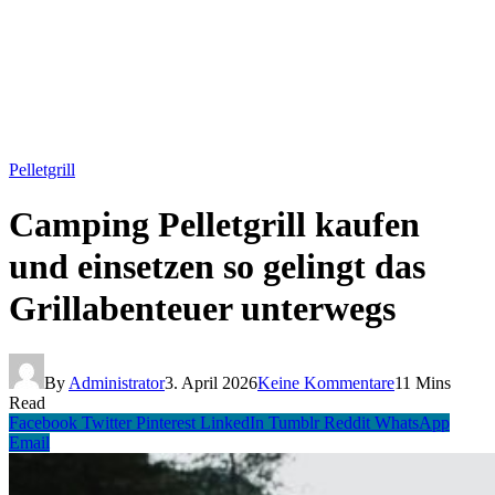
Pelletgrill
Camping Pelletgrill kaufen
und einsetzen so gelingt das
Grillabenteuer unterwegs
By
Administrator
3. April 2026
Keine Kommentare
11 Mins
Read
Facebook
Twitter
Pinterest
LinkedIn
Tumblr
Reddit
WhatsApp
Email