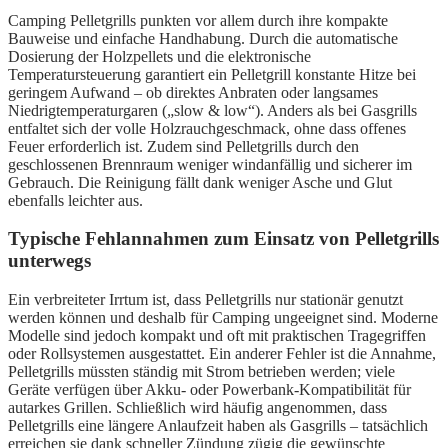
Camping Pelletgrills punkten vor allem durch ihre kompakte
Bauweise und einfache Handhabung. Durch die automatische
Dosierung der Holzpellets und die elektronische
Temperatursteuerung garantiert ein Pelletgrill konstante Hitze bei
geringem Aufwand – ob direktes Anbraten oder langsames
Niedrigtemperaturgaren („slow & low“). Anders als bei Gasgrills
entfaltet sich der volle Holzrauchgeschmack, ohne dass offenes
Feuer erforderlich ist. Zudem sind Pelletgrills durch den
geschlossenen Brennraum weniger windanfällig und sicherer im
Gebrauch. Die Reinigung fällt dank weniger Asche und Glut
ebenfalls leichter aus.
Typische Fehlannahmen zum Einsatz von Pelletgrills
unterwegs
Ein verbreiteter Irrtum ist, dass Pelletgrills nur stationär genutzt
werden können und deshalb für Camping ungeeignet sind. Moderne
Modelle sind jedoch kompakt und oft mit praktischen Tragegriffen
oder Rollsystemen ausgestattet. Ein anderer Fehler ist die Annahme,
Pelletgrills müssten ständig mit Strom betrieben werden; viele
Geräte verfügen über Akku- oder Powerbank-Kompatibilität für
autarkes Grillen. Schließlich wird häufig angenommen, dass
Pelletgrills eine längere Anlaufzeit haben als Gasgrills – tatsächlich
erreichen sie dank schneller Zündung zügig die gewünschte