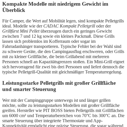
Kompakte Modelle mit niedrigem Gewicht im
Überblick
Für Camper, die Wert auf Mobilität legen, sind kompakte Pelletgrills
ideal. Modelle wie der
CADAC Kompakt Pelletgrill
oder der
Grillfürst Mini Pellet
überzeugen durch ein geringes Gewicht
zwischen 7 und 12 kg sowie ein kleines Packmaß. Diese Grills
lassen sich problemlos im Kofferraum oder sogar im
Fahrradanhänger transportieren. Typische Fehler bei der Wahl sind
zu schwere Geräte, die den Campingausflug erschweren, oder Grills
mit zu kleiner Grillfläche, die beim Grillabend mit mehreren
Personen schnell an Kapazitätsgrenzen stoßen. Ein Mini-Grill eignet
sich hervorragend für zwei bis drei Personen und liefert dennoch die
typische Pelletgrill-Qualität mit gleichmäßiger Temperaturregelung.
Leistungsstarke Pelletgrills mit großer Grillfläche
und smarter Steuerung
Wer mit der Campinggruppe unterwegs ist und länger grillen
möchte, sollte zu leistungsstarken Modellen mit großer Grillfläche
greifen. Hersteller wie PIT BOSS bieten Pelletgrills mit Grillflächen
um 6000 cm² und Temperaturbereichen von 70°C bis 300°C an. Die
smarte Steuerung über integrierte Thermostate und App-
Konnektivität ermöglicht eine präzise Steuerung, die sogar während