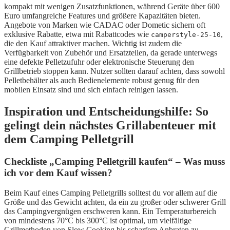
kompakt mit wenigen Zusatzfunktionen, während Geräte über 600
Euro umfangreiche Features und größere Kapazitäten bieten.
Angebote von Marken wie CADAC oder Dometic sichern oft
exklusive Rabatte, etwa mit Rabattcodes wie
,
camperstyle-25-10
die den Kauf attraktiver machen. Wichtig ist zudem die
Verfügbarkeit von Zubehör und Ersatzteilen, da gerade unterwegs
eine defekte Pelletzufuhr oder elektronische Steuerung den
Grillbetrieb stoppen kann. Nutzer sollten darauf achten, dass sowohl
Pelletbehälter als auch Bedienelemente robust genug für den
mobilen Einsatz sind und sich einfach reinigen lassen.
Inspiration und Entscheidungshilfe: So
gelingt dein nächstes Grillabenteuer mit
dem Camping Pelletgrill
Checkliste „Camping Pelletgrill kaufen“ – Was muss
ich vor dem Kauf wissen?
Beim Kauf eines Camping Pelletgrills solltest du vor allem auf die
Größe und das Gewicht achten, da ein zu großer oder schwerer Grill
das Campingvergnügen erschweren kann. Ein Temperaturbereich
von mindestens 70°C bis 300°C ist optimal, um vielfältige
Grillmethoden von Slow Cooking bis scharfem Anbraten zu