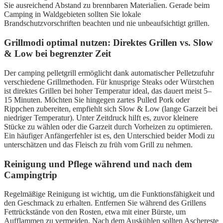
Sie ausreichend Abstand zu brennbaren Materialien. Gerade beim
Camping in Waldgebieten sollten Sie lokale
Brandschutzvorschriften beachten und nie unbeaufsichtigt grillen.
Grillmodi optimal nutzen: Direktes Grillen vs. Slow
& Low bei begrenzter Zeit
Der camping pelletgrill ermöglicht dank automatischer Pelletzufuhr
verschiedene Grillmethoden. Für knusprige Steaks oder Würstchen
ist direktes Grillen bei hoher Temperatur ideal, das dauert meist 5–
15 Minuten. Möchten Sie hingegen zartes Pulled Pork oder
Rippchen zubereiten, empfiehlt sich Slow & Low (lange Garzeit bei
niedriger Temperatur). Unter Zeitdruck hilft es, zuvor kleinere
Stücke zu wählen oder die Garzeit durch Vorheizen zu optimieren.
Ein häufiger Anfängerfehler ist es, den Unterschied beider Modi zu
unterschätzen und das Fleisch zu früh vom Grill zu nehmen.
Reinigung und Pflege während und nach dem
Campingtrip
Regelmäßige Reinigung ist wichtig, um die Funktionsfähigkeit und
den Geschmack zu erhalten. Entfernen Sie während des Grillens
Fettrückstände von den Rosten, etwa mit einer Bürste, um
Aufflammen zu vermeiden. Nach dem Auskühlen sollten Aschereste