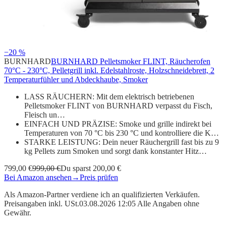
−20 %
BURNHARD
BURNHARD Pelletsmoker FLINT, Räucherofen
70°C - 230°C, Pelletgrill inkl. Edelstahlroste, Holzschneidebrett, 2
Temperaturfühler und Abdeckhaube, Smoker
LASS RÄUCHERN: Mit dem elektrisch betriebenen
Pelletsmoker FLINT von BURNHARD verpasst du Fisch,
Fleisch un…
EINFACH UND PRÄZISE: Smoke und grille indirekt bei
Temperaturen von 70 °C bis 230 °C und kontrolliere die K…
STARKE LEISTUNG: Dein neuer Räuchergrill fast bis zu 9
kg Pellets zum Smoken und sorgt dank konstanter Hitz…
799,00 €
999,00 €
Du sparst 200,00 €
Bei Amazon ansehen
→
Preis prüfen
Als Amazon-Partner verdiene ich an qualifizierten Verkäufen.
Preisangaben inkl. USt.03.08.2026 12:05 Alle Angaben ohne
Gewähr.