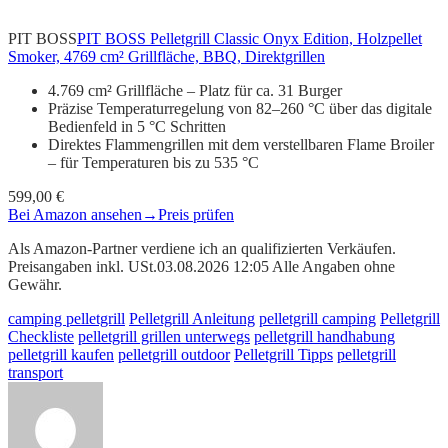
PIT BOSS
PIT BOSS Pelletgrill Classic Onyx Edition, Holzpellet
Smoker, 4769 cm² Grillfläche, BBQ, Direktgrillen
4.769 cm² Grillfläche – Platz für ca. 31 Burger
Präzise Temperaturregelung von 82–260 °C über das digitale
Bedienfeld in 5 °C Schritten
Direktes Flammengrillen mit dem verstellbaren Flame Broiler
– für Temperaturen bis zu 535 °C
599,00 €
Bei Amazon ansehen
→
Preis prüfen
Als Amazon-Partner verdiene ich an qualifizierten Verkäufen.
Preisangaben inkl. USt.03.08.2026 12:05 Alle Angaben ohne
Gewähr.
camping pelletgrill
Pelletgrill Anleitung
pelletgrill camping
Pelletgrill
Checkliste
pelletgrill grillen unterwegs
pelletgrill handhabung
pelletgrill kaufen
pelletgrill outdoor
Pelletgrill Tipps
pelletgrill
transport