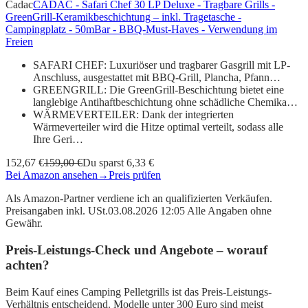
Cadac
CADAC - Safari Chef 30 LP Deluxe - Tragbare Grills -
GreenGrill-Keramikbeschichtung – inkl. Tragetasche -
Campingplatz - 50mBar - BBQ-Must-Haves - Verwendung im
Freien
SAFARI CHEF: Luxuriöser und tragbarer Gasgrill mit LP-
Anschluss, ausgestattet mit BBQ-Grill, Plancha, Pfann…
GREENGRILL: Die GreenGrill-Beschichtung bietet eine
langlebige Antihaftbeschichtung ohne schädliche Chemika…
WÄRMEVERTEILER: Dank der integrierten
Wärmeverteiler wird die Hitze optimal verteilt, sodass alle
Ihre Geri…
152,67 €
159,00 €
Du sparst 6,33 €
Bei Amazon ansehen
→
Preis prüfen
Als Amazon-Partner verdiene ich an qualifizierten Verkäufen.
Preisangaben inkl. USt.03.08.2026 12:05 Alle Angaben ohne
Gewähr.
Preis-Leistungs-Check und Angebote – worauf
achten?
Beim Kauf eines Camping Pelletgrills ist das Preis-Leistungs-
Verhältnis entscheidend. Modelle unter 300 Euro sind meist