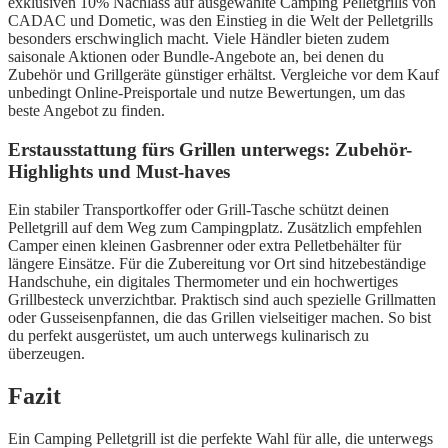
exklusiven 10% Nachlass auf ausgewählte Camping Pelletgrills von
CADAC und Dometic, was den Einstieg in die Welt der Pelletgrills
besonders erschwinglich macht. Viele Händler bieten zudem
saisonale Aktionen oder Bundle-Angebote an, bei denen du
Zubehör und Grillgeräte günstiger erhältst. Vergleiche vor dem Kauf
unbedingt Online-Preisportale und nutze Bewertungen, um das
beste Angebot zu finden.
Erstausstattung fürs Grillen unterwegs: Zubehör-
Highlights und Must-haves
Ein stabiler Transportkoffer oder Grill-Tasche schützt deinen
Pelletgrill auf dem Weg zum Campingplatz. Zusätzlich empfehlen
Camper einen kleinen Gasbrenner oder extra Pelletbehälter für
längere Einsätze. Für die Zubereitung vor Ort sind hitzebeständige
Handschuhe, ein digitales Thermometer und ein hochwertiges
Grillbesteck unverzichtbar. Praktisch sind auch spezielle Grillmatten
oder Gusseisenpfannen, die das Grillen vielseitiger machen. So bist
du perfekt ausgerüstet, um auch unterwegs kulinarisch zu
überzeugen.
Fazit
Ein Camping Pelletgrill ist die perfekte Wahl für alle, die unterwegs