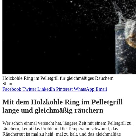
Holzkohle Ring im Pelletgrill für gleichmäßiges Räuchern
Share
Facebook
Twitter
LinkedIn
Pinterest
WhatsApp
Email
Mit dem Holzkohle Ring im Pelletgrill
lange und gleichmäßig räuchern
Wer schon einmal versucht hat, längere Zeit mit einem Pelletgrill zu
räuchern, kennt das Problem: Die Temperatur schwankt, das
Räuchergut ist mal zu heiß, mal zu kalt, und das gleichmäßige