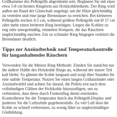
Grillkammer des Pelletgrills abgestimmt sein. Beginnen Sie mit einer
etwa 5-8 cm breiten Ringform aus Holzkohlebriketts. Der Ring wird
außen am Rand der Glutschale angelegt, um die Hitze gleichmäßig
zu verteilen und eine lange Brenndauer zu erreichen. Bei kleineren
Pelletgrills reichen 4-5 cm, während größere Pelletgrills mit Ø 57 cm
oder mehr einen breiteren Ring benötigen. Liegen die Kohlen zu
eng oder unregelmäßig, entstehen Hotspots, die das Räuchern
ungleichmäßig machen. Ein zu schmaler Ring hingegen verkürzt die
Brenndauer deutlich.
Tipps zur Anzündtechnik und Temperaturkontrolle
für langanhaltendes Räuchern
Verwenden Sie die Minion Ring Methode: Zünden Sie zunächst nur
die äußere Hälfte des Holzkohle Rings an, während der innere Teil
kalt bleibt. So glimmt die Kohle langsam und sorgt über Stunden für
eine stabile Temperatur. Nutzen Sie einen langen Grillanzünder oder
Anzündwürfel und achten Sie darauf, die Pellets erst nach dem
vollständigen Glühen der Holzkohle hinzuzufügen, um zu
verhindern, dass diese durch Funkenflug direkt entzünden.
Kontrollieren Sie die Temperatur durch das Pelletgrill-Display und
justieren Sie die Luftzufuhr gegebenenfalls. Zu viel Luft lässt die
Kohle zu schnell verbrennen, zu wenig führt zu ungleichmäßiger
Glutbildung.