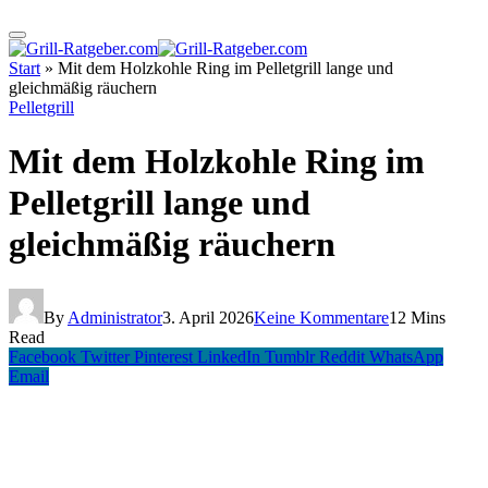
Start
»
Mit dem Holzkohle Ring im Pelletgrill lange und
gleichmäßig räuchern
Pelletgrill
Mit dem Holzkohle Ring im
Pelletgrill lange und
gleichmäßig räuchern
By
Administrator
3. April 2026
Keine Kommentare
12 Mins
Read
Facebook
Twitter
Pinterest
LinkedIn
Tumblr
Reddit
WhatsApp
Email