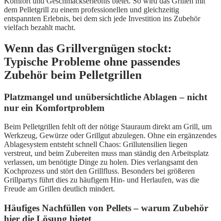
Komfort und Geschmackserlebnis bietet. So wird das Grillen mit
dem Pelletgrill zu einem professionellen und gleichzeitig
entspannten Erlebnis, bei dem sich jede Investition ins Zubehör
vielfach bezahlt macht.
Wenn das Grillvergnügen stockt:
Typische Probleme ohne passendes
Zubehör beim Pelletgrillen
Platzmangel und unübersichtliche Ablagen – nicht
nur ein Komfortproblem
Beim Pelletgrillen fehlt oft der nötige Stauraum direkt am Grill, um
Werkzeug, Gewürze oder Grillgut abzulegen. Ohne ein ergänzendes
Ablagesystem entsteht schnell Chaos: Grillutensilien liegen
verstreut, und beim Zubereiten muss man ständig den Arbeitsplatz
verlassen, um benötigte Dinge zu holen. Dies verlangsamt den
Kochprozess und stört den Grillfluss. Besonders bei größeren
Grillpartys führt dies zu häufigem Hin- und Herlaufen, was die
Freude am Grillen deutlich mindert.
Häufiges Nachfüllen von Pellets – warum Zubehör
hier die Lösung bietet