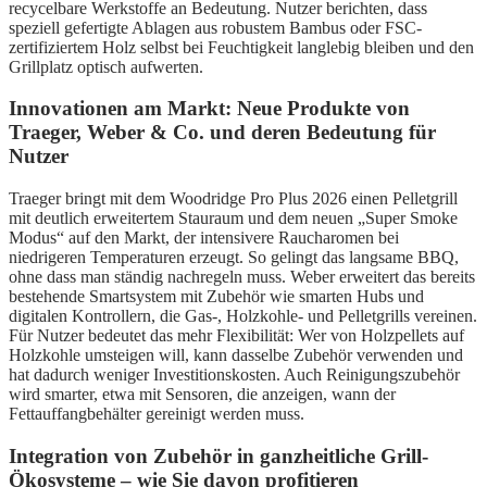
recycelbare Werkstoffe an Bedeutung. Nutzer berichten, dass
speziell gefertigte Ablagen aus robustem Bambus oder FSC-
zertifiziertem Holz selbst bei Feuchtigkeit langlebig bleiben und den
Grillplatz optisch aufwerten.
Innovationen am Markt: Neue Produkte von
Traeger, Weber & Co. und deren Bedeutung für
Nutzer
Traeger bringt mit dem Woodridge Pro Plus 2026 einen Pelletgrill
mit deutlich erweitertem Stauraum und dem neuen „Super Smoke
Modus“ auf den Markt, der intensivere Raucharomen bei
niedrigeren Temperaturen erzeugt. So gelingt das langsame BBQ,
ohne dass man ständig nachregeln muss. Weber erweitert das bereits
bestehende Smartsystem mit Zubehör wie smarten Hubs und
digitalen Kontrollern, die Gas-, Holzkohle- und Pelletgrills vereinen.
Für Nutzer bedeutet das mehr Flexibilität: Wer von Holzpellets auf
Holzkohle umsteigen will, kann dasselbe Zubehör verwenden und
hat dadurch weniger Investitionskosten. Auch Reinigungszubehör
wird smarter, etwa mit Sensoren, die anzeigen, wann der
Fettauffangbehälter gereinigt werden muss.
Integration von Zubehör in ganzheitliche Grill-
Ökosysteme – wie Sie davon profitieren