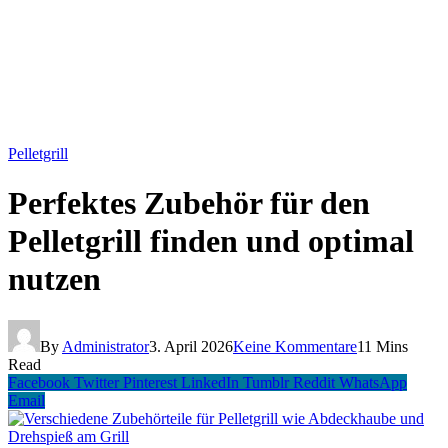
Pelletgrill
Perfektes Zubehör für den
Pelletgrill finden und optimal
nutzen
By
Administrator
3. April 2026
Keine Kommentare
11 Mins
Read
Facebook
Twitter
Pinterest
LinkedIn
Tumblr
Reddit
WhatsApp
Email