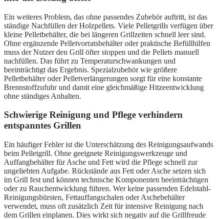
Ein weiteres Problem, das ohne passendes Zubehör auftritt, ist das
ständige Nachfüllen der Holzpellets. Viele Pelletgrills verfügen über
kleine Pelletbehälter, die bei längeren Grillzeiten schnell leer sind.
Ohne ergänzende Pelletvorratsbehälter oder praktische Befüllhilfen
muss der Nutzer den Grill öfter stoppen und die Pellets manuell
nachfüllen. Das führt zu Temperaturschwankungen und
beeinträchtigt das Ergebnis. Spezialzubehör wie größere
Pelletbehälter oder Pelletverlängerungen sorgt für eine konstante
Brennstoffzufuhr und damit eine gleichmäßige Hitzeentwicklung
ohne ständiges Anhalten.
Schwierige Reinigung und Pflege verhindern
entspanntes Grillen
Ein häufiger Fehler ist die Unterschätzung des Reinigungsaufwands
beim Pelletgrill. Ohne geeignete Reinigungswerkzeuge und
Auffangbehälter für Asche und Fett wird die Pflege schnell zur
ungeliebten Aufgabe. Rückstände aus Fett oder Asche setzen sich
im Grill fest und können technische Komponenten beeinträchtigen
oder zu Rauchentwicklung führen. Wer keine passenden Edelstahl-
Reinigungsbürsten, Fettauffangschalen oder Aschebehälter
verwendet, muss oft zusätzlich Zeit für intensive Reinigung nach
dem Grillen einplanen. Dies wirkt sich negativ auf die Grillfreude