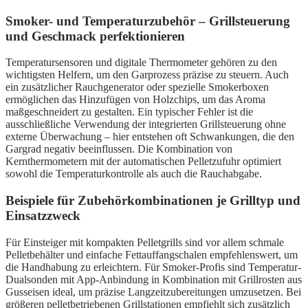
Smoker- und Temperaturzubehör – Grillsteuerung
und Geschmack perfektionieren
Temperatursensoren und digitale Thermometer gehören zu den
wichtigsten Helfern, um den Garprozess präzise zu steuern. Auch
ein zusätzlicher Rauchgenerator oder spezielle Smokerboxen
ermöglichen das Hinzufügen von Holzchips, um das Aroma
maßgeschneidert zu gestalten. Ein typischer Fehler ist die
ausschließliche Verwendung der integrierten Grillsteuerung ohne
externe Überwachung – hier entstehen oft Schwankungen, die den
Gargrad negativ beeinflussen. Die Kombination von
Kernthermometern mit der automatischen Pelletzufuhr optimiert
sowohl die Temperaturkontrolle als auch die Rauchabgabe.
Beispiele für Zubehörkombinationen je Grilltyp und
Einsatzzweck
Für Einsteiger mit kompakten Pelletgrills sind vor allem schmale
Pelletbehälter und einfache Fettauffangschalen empfehlenswert, um
die Handhabung zu erleichtern. Für Smoker-Profis sind Temperatur-
Dualsonden mit App-Anbindung in Kombination mit Grillrosten aus
Gusseisen ideal, um präzise Langzeitzubereitungen umzusetzen. Bei
größeren pelletbetriebenen Grillstationen empfiehlt sich zusätzlich