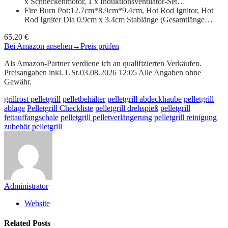
x Schneckenmotor, 1 x Induktionsventilator-Set…
Fire Burn Pot:12.7cm*8.9cm*9.4cm, Hot Rod Ignitor, Hot
Rod Igniter Dia 0.9cm x 3.4cm Stablänge (Gesamtlänge…
65,20 €
Bei Amazon ansehen
→
Preis prüfen
Als Amazon-Partner verdiene ich an qualifizierten Verkäufen.
Preisangaben inkl. USt.03.08.2026 12:05 Alle Angaben ohne
Gewähr.
grillrost pelletgrill
pelletbehälter
pelletgrill abdeckhaube
pelletgrill
ablage
Pelletgrill Checkliste
pelletgrill drehspieß
pelletgrill
fettauffangschale
pelletgrill pelletverlängerung
pelletgrill reinigung
zubehör pelletgrill
Administrator
Website
Related
Posts