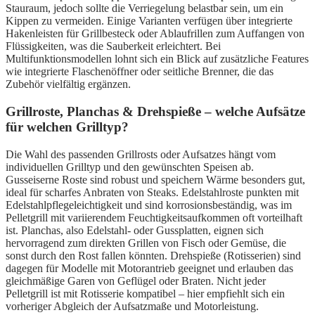
Stauraum, jedoch sollte die Verriegelung belastbar sein, um ein
Kippen zu vermeiden. Einige Varianten verfügen über integrierte
Hakenleisten für Grillbesteck oder Ablaufrillen zum Auffangen von
Flüssigkeiten, was die Sauberkeit erleichtert. Bei
Multifunktionsmodellen lohnt sich ein Blick auf zusätzliche Features
wie integrierte Flaschenöffner oder seitliche Brenner, die das
Zubehör vielfältig ergänzen.
Grillroste, Planchas & Drehspieße – welche Aufsätze
für welchen Grilltyp?
Die Wahl des passenden Grillrosts oder Aufsatzes hängt vom
individuellen Grilltyp und den gewünschten Speisen ab.
Gusseiserne Roste sind robust und speichern Wärme besonders gut,
ideal für scharfes Anbraten von Steaks. Edelstahlroste punkten mit
Edelstahlpflegeleichtigkeit und sind korrosionsbeständig, was im
Pelletgrill mit variierendem Feuchtigkeitsaufkommen oft vorteilhaft
ist. Planchas, also Edelstahl- oder Gussplatten, eignen sich
hervorragend zum direkten Grillen von Fisch oder Gemüse, die
sonst durch den Rost fallen könnten. Drehspieße (Rotisserien) sind
dagegen für Modelle mit Motorantrieb geeignet und erlauben das
gleichmäßige Garen von Geflügel oder Braten. Nicht jeder
Pelletgrill ist mit Rotisserie kompatibel – hier empfiehlt sich ein
vorheriger Abgleich der Aufsatzmaße und Motorleistung.