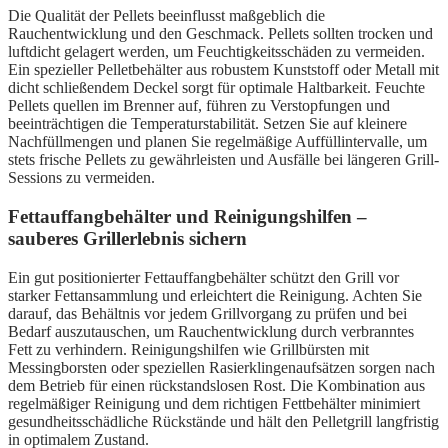
Die Qualität der Pellets beeinflusst maßgeblich die
Rauchentwicklung und den Geschmack. Pellets sollten trocken und
luftdicht gelagert werden, um Feuchtigkeitsschäden zu vermeiden.
Ein spezieller Pelletbehälter aus robustem Kunststoff oder Metall mit
dicht schließendem Deckel sorgt für optimale Haltbarkeit. Feuchte
Pellets quellen im Brenner auf, führen zu Verstopfungen und
beeinträchtigen die Temperaturstabilität. Setzen Sie auf kleinere
Nachfüllmengen und planen Sie regelmäßige Auffüllintervalle, um
stets frische Pellets zu gewährleisten und Ausfälle bei längeren Grill-
Sessions zu vermeiden.
Fettauffangbehälter und Reinigungshilfen –
sauberes Grillerlebnis sichern
Ein gut positionierter Fettauffangbehälter schützt den Grill vor
starker Fettansammlung und erleichtert die Reinigung. Achten Sie
darauf, das Behältnis vor jedem Grillvorgang zu prüfen und bei
Bedarf auszutauschen, um Rauchentwicklung durch verbranntes
Fett zu verhindern. Reinigungshilfen wie Grillbürsten mit
Messingborsten oder speziellen Rasierklingenaufsätzen sorgen nach
dem Betrieb für einen rückstandslosen Rost. Die Kombination aus
regelmäßiger Reinigung und dem richtigen Fettbehälter minimiert
gesundheitsschädliche Rückstände und hält den Pelletgrill langfristig
in optimalem Zustand.