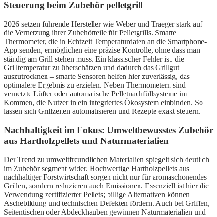
Steuerung beim Zubehör pelletgrill
2026 setzen führende Hersteller wie Weber und Traeger stark auf
die Vernetzung ihrer Zubehörteile für Pelletgrills. Smarte
Thermometer, die in Echtzeit Temperaturdaten an die Smartphone-
App senden, ermöglichen eine präzise Kontrolle, ohne dass man
ständig am Grill stehen muss. Ein klassischer Fehler ist, die
Grilltemperatur zu überschätzen und dadurch das Grillgut
auszutrocknen – smarte Sensoren helfen hier zuverlässig, das
optimalere Ergebnis zu erzielen. Neben Thermometern sind
vernetzte Lüfter oder automatische Pelletnachfüllsysteme im
Kommen, die Nutzer in ein integriertes Ökosystem einbinden. So
lassen sich Grillzeiten automatisieren und Rezepte exakt steuern.
Nachhaltigkeit im Fokus: Umweltbewusstes Zubehör
aus Hartholzpellets und Naturmaterialien
Der Trend zu umweltfreundlichen Materialien spiegelt sich deutlich
im Zubehör segment wider. Hochwertige Hartholzpellets aus
nachhaltiger Forstwirtschaft sorgen nicht nur für aromaschonendes
Grillen, sondern reduzieren auch Emissionen. Essenziell ist hier die
Verwendung zertifizierter Pellets; billige Alternativen können
Aschebildung und technischen Defekten fördern. Auch bei Griffen,
Seitentischen oder Abdeckhauben gewinnen Naturmaterialien und