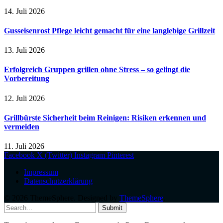
14. Juli 2026
Gusseisenrost Pflege leicht gemacht für eine langlebige Grillzeit
13. Juli 2026
Erfolgreich Gruppen grillen ohne Stress – so gelingt die
Vorbereitung
12. Juli 2026
Grillbürste Sicherheit beim Reinigen: Risiken erkennen und
vermeiden
11. Juli 2026
Facebook
X (Twitter)
Instagram
Pinterest
Impressum
Datenschutzerklärung
© 2026 ThemeSphere. Designed by
ThemeSphere
.
Submit