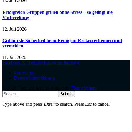
13. Juli 2026
Erfolgreich Gruppen grillen ohne Stress – so gelingt die
Vorbereitung
12. Juli 2026
Grillbürste Sicherheit beim Reinigen: Risiken erkennen und
vermeiden
11. Juli 2026
Facebook
X (Twitter)
Instagram
Pinterest
Impressum
Datenschutzerklärung
© 2026 ThemeSphere. Designed by
ThemeSphere
.
Submit
Type above and press
Enter
to search. Press
Esc
to cancel.