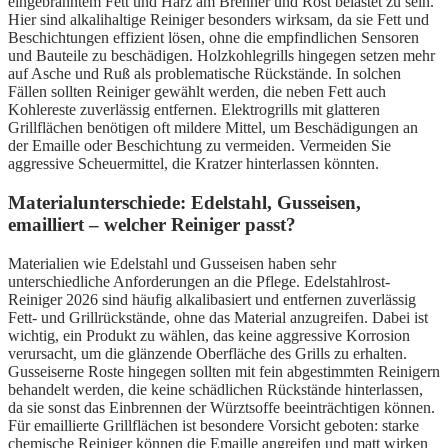
eingebranntem Fett und Harz am Brenner und Rost belastet zu sein.
Hier sind alkalihaltige Reiniger besonders wirksam, da sie Fett und
Beschichtungen effizient lösen, ohne die empfindlichen Sensoren
und Bauteile zu beschädigen. Holzkohlegrills hingegen setzen mehr
auf Asche und Ruß als problematische Rückstände. In solchen
Fällen sollten Reiniger gewählt werden, die neben Fett auch
Kohlereste zuverlässig entfernen. Elektrogrills mit glatteren
Grillflächen benötigen oft mildere Mittel, um Beschädigungen an
der Emaille oder Beschichtung zu vermeiden. Vermeiden Sie
aggressive Scheuermittel, die Kratzer hinterlassen könnten.
Materialunterschiede: Edelstahl, Gusseisen,
emailliert – welcher Reiniger passt?
Materialien wie Edelstahl und Gusseisen haben sehr
unterschiedliche Anforderungen an die Pflege. Edelstahlrost-
Reiniger 2026 sind häufig alkalibasiert und entfernen zuverlässig
Fett- und Grillrückstände, ohne das Material anzugreifen. Dabei ist
wichtig, ein Produkt zu wählen, das keine aggressive Korrosion
verursacht, um die glänzende Oberfläche des Grills zu erhalten.
Gusseiserne Roste hingegen sollten mit fein abgestimmten Reinigern
behandelt werden, die keine schädlichen Rückstände hinterlassen,
da sie sonst das Einbrennen der Würztsoffe beeinträchtigen können.
Für emaillierte Grillflächen ist besondere Vorsicht geboten: starke
chemische Reiniger können die Emaille angreifen und matt wirken