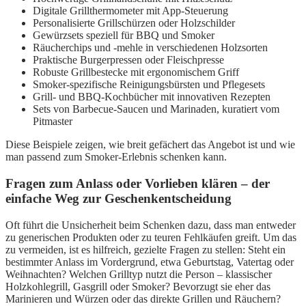
Digitale Grillthermometer mit App-Steuerung
Personalisierte Grillschürzen oder Holzschilder
Gewürzsets speziell für BBQ und Smoker
Räucherchips und -mehle in verschiedenen Holzsorten
Praktische Burgerpressen oder Fleischpresse
Robuste Grillbestecke mit ergonomischem Griff
Smoker-spezifische Reinigungsbürsten und Pflegesets
Grill- und BBQ-Kochbücher mit innovativen Rezepten
Sets von Barbecue-Saucen und Marinaden, kuratiert vom
Pitmaster
Diese Beispiele zeigen, wie breit gefächert das Angebot ist und wie
man passend zum Smoker-Erlebnis schenken kann.
Fragen zum Anlass oder Vorlieben klären – der
einfache Weg zur Geschenkentscheidung
Oft führt die Unsicherheit beim Schenken dazu, dass man entweder
zu generischen Produkten oder zu teuren Fehlkäufen greift. Um das
zu vermeiden, ist es hilfreich, gezielte Fragen zu stellen: Steht ein
bestimmter Anlass im Vordergrund, etwa Geburtstag, Vatertag oder
Weihnachten? Welchen Grilltyp nutzt die Person – klassischer
Holzkohlegrill, Gasgrill oder Smoker? Bevorzugt sie eher das
Marinieren und Würzen oder das direkte Grillen und Räuchern?