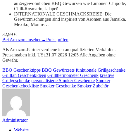
außergewöhnlichen BBQ Gewürzen wie Limonen-Chipotle,
Chili-Rosmarin, Jalapeñ…
INTERNATIONALE GESCHMACKSREISE: Die
Gewürzmischungen sind inspiriert von Aromen aus Jamaika,
Mexiko, Montre…
32,99 €
Bei Amazon ansehen
→
Preis prüfen
Als Amazon-Partner verdiene ich an qualifizierten Verkäufen.
Preisangaben inkl. USt.31.07.2026 12:05 Alle Angaben ohne
Gewähr.
BBQ Geschenktipps
BBQ Gewürzsets
funktionale Grillgeschenke
Grillfan Geschenkideen
Grillthermometer Geschenk
kreative
Grillgeschenke
personalisierte Smoker Geschenke
Smoker
Geschenkcheckliste
Smoker Geschenke
Smoker Zubehör
Administrator
Website