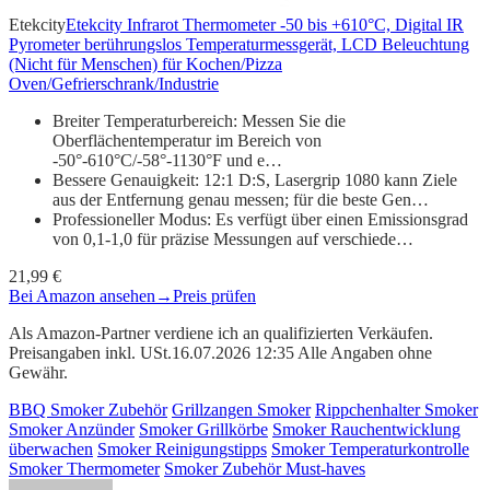
Etekcity
Etekcity Infrarot Thermometer -50 bis +610°C, Digital IR
Pyrometer berührungslos Temperaturmessgerät, LCD Beleuchtung
(Nicht für Menschen) für Kochen/Pizza
Oven/Gefrierschrank/Industrie
Breiter Temperaturbereich: Messen Sie die
Oberflächentemperatur im Bereich von
-50°-610°C/-58°-1130°F und e…
Bessere Genauigkeit: 12:1 D:S, Lasergrip 1080 kann Ziele
aus der Entfernung genau messen; für die beste Gen…
Professioneller Modus: Es verfügt über einen Emissionsgrad
von 0,1-1,0 für präzise Messungen auf verschiede…
21,99 €
Bei Amazon ansehen
→
Preis prüfen
Als Amazon-Partner verdiene ich an qualifizierten Verkäufen.
Preisangaben inkl. USt.16.07.2026 12:35 Alle Angaben ohne
Gewähr.
BBQ Smoker Zubehör
Grillzangen Smoker
Rippchenhalter Smoker
Smoker Anzünder
Smoker Grillkörbe
Smoker Rauchentwicklung
überwachen
Smoker Reinigungstipps
Smoker Temperaturkontrolle
Smoker Thermometer
Smoker Zubehör Must-haves