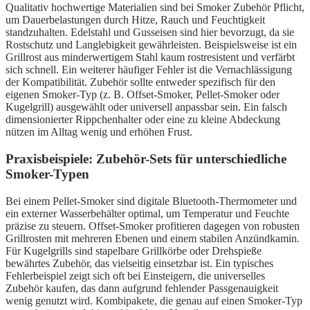
Qualitativ hochwertige Materialien sind bei Smoker Zubehör Pflicht,
um Dauerbelastungen durch Hitze, Rauch und Feuchtigkeit
standzuhalten. Edelstahl und Gusseisen sind hier bevorzugt, da sie
Rostschutz und Langlebigkeit gewährleisten. Beispielsweise ist ein
Grillrost aus minderwertigem Stahl kaum rostresistent und verfärbt
sich schnell. Ein weiterer häufiger Fehler ist die Vernachlässigung
der Kompatibilität. Zubehör sollte entweder spezifisch für den
eigenen Smoker-Typ (z. B. Offset-Smoker, Pellet-Smoker oder
Kugelgrill) ausgewählt oder universell anpassbar sein. Ein falsch
dimensionierter Rippchenhalter oder eine zu kleine Abdeckung
nützen im Alltag wenig und erhöhen Frust.
Praxisbeispiele: Zubehör-Sets für unterschiedliche
Smoker-Typen
Bei einem Pellet-Smoker sind digitale Bluetooth-Thermometer und
ein externer Wasserbehälter optimal, um Temperatur und Feuchte
präzise zu steuern. Offset-Smoker profitieren dagegen von robusten
Grillrosten mit mehreren Ebenen und einem stabilen Anzündkamin.
Für Kugelgrills sind stapelbare Grillkörbe oder Drehspieße
bewährtes Zubehör, das vielseitig einsetzbar ist. Ein typisches
Fehlerbeispiel zeigt sich oft bei Einsteigern, die universelles
Zubehör kaufen, das dann aufgrund fehlender Passgenauigkeit
wenig genutzt wird. Kombipakete, die genau auf einen Smoker-Typ