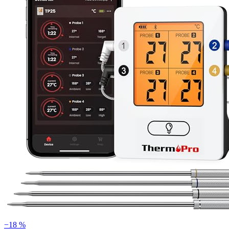
−18 %