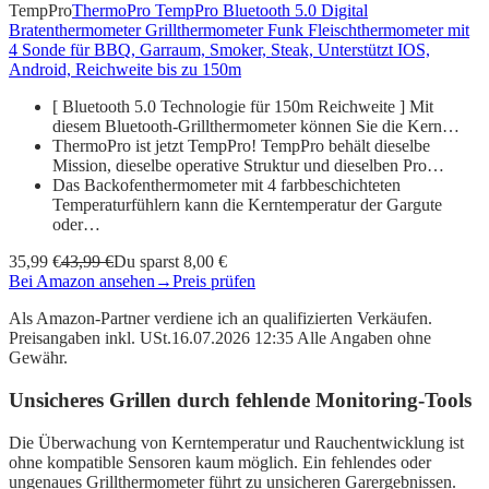
TempPro
ThermoPro TempPro Bluetooth 5.0 Digital
Bratenthermometer Grillthermometer Funk Fleischthermometer mit
4 Sonde für BBQ, Garraum, Smoker, Steak, Unterstützt IOS,
Android, Reichweite bis zu 150m
[ Bluetooth 5.0 Technologie für 150m Reichweite ] Mit
diesem Bluetooth-Grillthermometer können Sie die Kern…
ThermoPro ist jetzt TempPro! TempPro behält dieselbe
Mission, dieselbe operative Struktur und dieselben Pro…
Das Backofenthermometer mit 4 farbbeschichteten
Temperaturfühlern kann die Kerntemperatur der Gargute
oder…
35,99 €
43,99 €
Du sparst 8,00 €
Bei Amazon ansehen
→
Preis prüfen
Als Amazon-Partner verdiene ich an qualifizierten Verkäufen.
Preisangaben inkl. USt.16.07.2026 12:35 Alle Angaben ohne
Gewähr.
Unsicheres Grillen durch fehlende Monitoring-Tools
Die Überwachung von Kerntemperatur und Rauchentwicklung ist
ohne kompatible Sensoren kaum möglich. Ein fehlendes oder
ungenaues Grillthermometer führt zu unsicheren Garergebnissen.