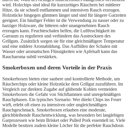
wird. Holzchips sind ideal für kurzzeitiges Räuchern bei mittlerer
Hitze, da sie schnell entflammen und intensiven Rauch erzeugen.
Holzstücke hingegen glimmen länger und sind für längere Garzeiten
geeignet. Ein häufiger Fehler ist die Verwendung zu nasser oder zu
harziger Holzware, die bitteren oder unangenehmen Rauch
erzeugen kann. Feuchteschalen helfen, die Luftfeuchtigkeit im
Garraum zu regulieren und verhindern das Austrocknen des
Grillguts. Zusätzlich sorgen sie für eine gleichmäßigere Temperatur
und eine mildere Aromabildung. Das Auffüllen der Schalen mit
Wasser oder aromatischen Flüssigkeiten wie Apfelsaft kann das
Raucharoma subtil verstärken.
Smokerboxen und deren Vorteile in der Praxis
Smokerboxen bieten eine saubere und kontrollierte Methode, um
Räucherchips oder kleine Holzstücke dem Grillgut zuzuführen. Im
Vergleich zur direkten Zugabe auf glühende Kohlen vermeiden
Smokerboxen die Gefahr von Stichflammen und unregelmäßigen
Rauchphasen. Ein typisches Szenario: Wer direkt Chips ins Feuer
wirft, erlebt oft einen zu intensiven oder ungleichmäßigen
Rauchgeschmack. Smokerboxen erlauben eine moderate,
gleichbleibende Rauchentwicklung, was besonders bei langlebigen
Garprozessen wie beim Brisket oder Pulled Pork essentiell ist. Viele
Modelle besitzen zudem kleine Löcher für die perfekte Rauchdosis