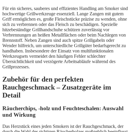
Für ein sicheres, sauberes und effizientes Handling am Smoker sind
hochwertige Grillwerkzeuge essenziell. Lange Zangen mit gutem
Griff ermöglichen es, große Fleischstücke präzise zu wenden, ohne
sich zu verbrennen oder das Fleisch zu beschädigen. Spezielle
hitzebeständige Grillhandschuhe schützen zuverlässig vor
Verbrennungen an heißen Metallflächen oder beim Nachlegen von
Brennstoff. Neben Zangen sind auch spitze Grillgabeln oder
Wender hilfreich, um unterschiedliche Grillgüter bedarfsgerecht zu
handhaben. Insbesondere der Einsatz von multifunktionalen
Werkzeugsets vermeidet den häufigen Fehler schlechter
Übersichtlichkeit und verzögerte Arbeitsabläufe während des
Grillprozesses.
Zubehör für den perfekten
Rauchgeschmack – Zusatzgeräte im
Detail
Räucherchips, -holz und Feuchteschalen: Auswahl
und Wirkung
Das Herzstück eines jeden Smokers ist der Rauchgeschmack, der
durch die Wahl des richtigen Räucherholzes maßgeblich beeinflusst