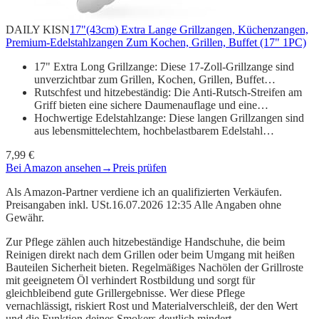
DAILY KISN
17"(43cm) Extra Lange Grillzangen, Küchenzangen,
Premium-Edelstahlzangen Zum Kochen, Grillen, Buffet (17" 1PC)
17" Extra Long Grillzange: Diese 17-Zoll-Grillzange sind
unverzichtbar zum Grillen, Kochen, Grillen, Buffet…
Rutschfest und hitzebeständig: Die Anti-Rutsch-Streifen am
Griff bieten eine sichere Daumenauflage und eine…
Hochwertige Edelstahlzange: Diese langen Grillzangen sind
aus lebensmittelechtem, hochbelastbarem Edelstahl…
7,99 €
Bei Amazon ansehen
→
Preis prüfen
Als Amazon-Partner verdiene ich an qualifizierten Verkäufen.
Preisangaben inkl. USt.16.07.2026 12:35 Alle Angaben ohne
Gewähr.
Zur Pflege zählen auch hitzebeständige Handschuhe, die beim
Reinigen direkt nach dem Grillen oder beim Umgang mit heißen
Bauteilen Sicherheit bieten. Regelmäßiges Nachölen der Grillroste
mit geeignetem Öl verhindert Rostbildung und sorgt für
gleichbleibend gute Grillergebnisse. Wer diese Pflege
vernachlässigt, riskiert Rost und Materialverschleiß, der den Wert
und die Funktion deines Smokers deutlich mindert.