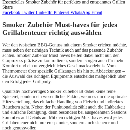
Essenzielles Smoker Zubehör für perfektes und entspanntes Grillen
Share
Facebook
Twitter
LinkedIn
Pinterest
WhatsApp
Email
Smoker Zubehör Must-haves für jedes
Grillabenteuer richtig auswählen
Wer den typischen BBQ-Genuss mit einem Smoker erleben möchte,
muss neben der richtigen Technik auch auf das passende Zubehör
achten. Smoker Zubehör Must-haves helfen dabei nicht nur, den
Garprozess präzise zu kontrollieren, sondern sorgen auch für mehr
Komfort und ein unvergleichliches Geschmackserlebnis. Vom
Thermometer über spezielle Grillzangen bis hin zu Abdeckungen –
die Auswahl des richtigen Equipments entscheidet maßgeblich über
den Erfolg jeder Grillparty.
Qualitativ hochwertiges Smoker Zubehör ist dabei keine reine
Spielerei, sondern ein wesentlicher Faktor, wenn es um die optimale
Hitzeverteilung, das einfache Handling von Fleisch und indirektes
Räuchern geht. Neben der Funktionalität zählt auch die Haltbarkeit
und einfache Reinigung, denn besonders bei ausgedehnten Sessions
kommt es auf Details an. Mit den richtigen Must-haves wird jedes
Grillabenteuer nicht nur entspannter, sondern auch sicherer und
noch genussvoller.