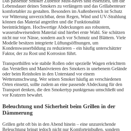
Das passende Smoker Zubehör Must-haves sind essenziell, um die
Lebensdauer deines Smokers zu verlängern und das Grillabenteuer
komfortabler zu gestalten. Besonders im Außenbereich ist Schutz
vor Witterung unverzichtbar, denn Regen, Wind und UV-Strahlung
können das Material angreifen und die Funktionalität
beeinträchtigen. Hochwertige Abdeckungen aus robustem,
wasserabweisendem Material sind hierbei erste Wahl. Sie schützen
nicht nur vor Nässe, sondern auch vor Schmutz und Blättern. Viele
Modelle besitzen integrierte Lüftungsöffnungen, um
Kondenswasserbildung zu reduzieren – ein häufig unterschätzter
Faktor, der zu Rost und Korrosion führt.
Transporthilfen wie stabile Rollen oder spezielle Wagen erleichtern
das Verstellen und Manövrieren des Smokers in unebenem Gelände
oder beim Reinholen in den Unterstand vor einem
Wetterumschwung. Wer seinen Smoker häufig an verschiedenen
Orten einsetzt, sollte zudem an eine passende Abdeckung für den
Transport denken, die den Smokertyp punktgenau umschließt und
vor Kratzern bewahrt.
Beleuchtung und Sicherheit beim Grillen in der
Dämmerung
Grillen geht oft bis in den Abend hinein – eine unzureichende
Beleuchtung bringt jedoch nicht nur Komforteinbußen, sondern