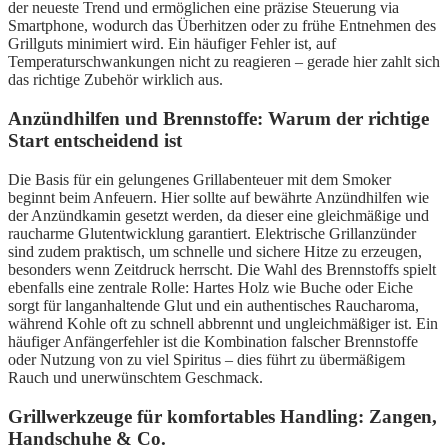
der neueste Trend und ermöglichen eine präzise Steuerung via
Smartphone, wodurch das Überhitzen oder zu frühe Entnehmen des
Grillguts minimiert wird. Ein häufiger Fehler ist, auf
Temperaturschwankungen nicht zu reagieren – gerade hier zahlt sich
das richtige Zubehör wirklich aus.
Anzündhilfen und Brennstoffe: Warum der richtige
Start entscheidend ist
Die Basis für ein gelungenes Grillabenteuer mit dem Smoker
beginnt beim Anfeuern. Hier sollte auf bewährte Anzündhilfen wie
der Anzündkamin gesetzt werden, da dieser eine gleichmäßige und
raucharme Glutentwicklung garantiert. Elektrische Grillanzünder
sind zudem praktisch, um schnelle und sichere Hitze zu erzeugen,
besonders wenn Zeitdruck herrscht. Die Wahl des Brennstoffs spielt
ebenfalls eine zentrale Rolle: Hartes Holz wie Buche oder Eiche
sorgt für langanhaltende Glut und ein authentisches Raucharoma,
während Kohle oft zu schnell abbrennt und ungleichmäßiger ist. Ein
häufiger Anfängerfehler ist die Kombination falscher Brennstoffe
oder Nutzung von zu viel Spiritus – dies führt zu übermäßigem
Rauch und unerwünschtem Geschmack.
Grillwerkzeuge für komfortables Handling: Zangen,
Handschuhe & Co.