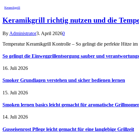
Keramikgrill
Keramikgrill richtig nutzen und die Temp
By
Administrator
3. April 2026
0
Temperatur Keramikgrill Kontrolle – So gelingt die perfekte Hitze 
So gelingt die Einweggrillentsorgung sauber und verantwortungsv
16. Juli 2026
Smoker Grundlagen verstehen und sicher bedienen lernen
15. Juli 2026
Smoken lernen basics leicht gemacht für aromatische Grillmome
14. Juli 2026
Gusseisenrost Pflege leicht gemacht für eine langlebige Grillzeit