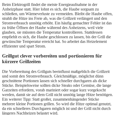
Beim Elektrogrill findet die meiste Energieaufnahme in der
Anheizphase statt. Hier lohnt es sich, die Haube sorgsam zu
schließen, um Wärmeverluste zu vermeiden. Bleibt die Haube offen,
strahlt die Hitze ins Freie ab, was die Grillzeit verlängert und den
Stromverbrauch unnötig erhöht. Ein häufig gemachter Fehler ist das
zu frühe Öffnen der Haube während des Anheizens, weil viele
glauben, sie müssten die Temperatur kontrollieren. Stattdessen
empfiehlt es sich, die Haube geschlossen zu lassen, bis der Grill die
gewünschte Temperatur erreicht hat. So arbeitet das Heizelement
effizienter und spart Strom.
Grillgut clever vorbereiten und portionieren für
kürzere Grillzeiten
Die Vorbereitung des Grillguts beeinflusst maßgeblich die Grillzeit
und somit den Stromverbrauch. Gleichmäßige, möglichst dünn
geschnittene Portionen lassen sich schneller durchgaren als dicke
Stücke. Beispielsweise sollten dicke Steaks oder Gemüse, die lange
Garzeiten erfordern, vorab mariniert oder sogar kurz vorgekocht
werden, damit sie auf dem Grill nicht unnötig lange Hitze benötigen.
Ein weiterer Tipp: Statt großer, zusammenhängender Stücke
mehrere kleine Portionen grillen. So wird die Hitze optimal genutzt,
da ein schnelleres Durchgaren möglich ist und der Grill nicht durch
längeres Nachheizen belastet wird.