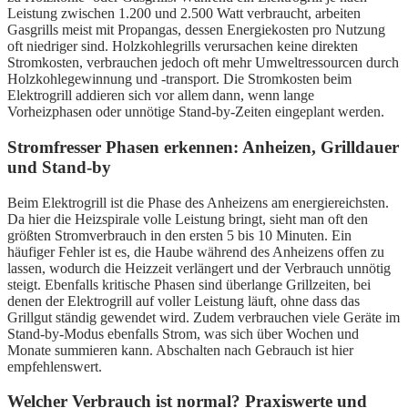
Leistung zwischen 1.200 und 2.500 Watt verbraucht, arbeiten
Gasgrills meist mit Propangas, dessen Energiekosten pro Nutzung
oft niedriger sind. Holzkohlegrills verursachen keine direkten
Stromkosten, verbrauchen jedoch oft mehr Umweltressourcen durch
Holzkohlegewinnung und -transport. Die Stromkosten beim
Elektrogrill addieren sich vor allem dann, wenn lange
Vorheizphasen oder unnötige Stand-by-Zeiten eingeplant werden.
Stromfresser Phasen erkennen: Anheizen, Grilldauer
und Stand-by
Beim Elektrogrill ist die Phase des Anheizens am energiereichsten.
Da hier die Heizspirale volle Leistung bringt, sieht man oft den
größten Stromverbrauch in den ersten 5 bis 10 Minuten. Ein
häufiger Fehler ist es, die Haube während des Anheizens offen zu
lassen, wodurch die Heizzeit verlängert und der Verbrauch unnötig
steigt. Ebenfalls kritische Phasen sind überlange Grillzeiten, bei
denen der Elektrogrill auf voller Leistung läuft, ohne dass das
Grillgut ständig gewendet wird. Zudem verbrauchen viele Geräte im
Stand-by-Modus ebenfalls Strom, was sich über Wochen und
Monate summieren kann. Abschalten nach Gebrauch ist hier
empfehlenswert.
Welcher Verbrauch ist normal? Praxiswerte und