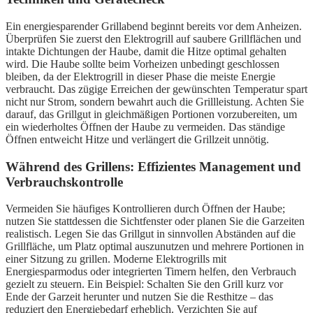
Ein energiesparender Grillabend beginnt bereits vor dem Anheizen.
Überprüfen Sie zuerst den Elektrogrill auf saubere Grillflächen und
intakte Dichtungen der Haube, damit die Hitze optimal gehalten
wird. Die Haube sollte beim Vorheizen unbedingt geschlossen
bleiben, da der Elektrogrill in dieser Phase die meiste Energie
verbraucht. Das zügige Erreichen der gewünschten Temperatur spart
nicht nur Strom, sondern bewahrt auch die Grillleistung. Achten Sie
darauf, das Grillgut in gleichmäßigen Portionen vorzubereiten, um
ein wiederholtes Öffnen der Haube zu vermeiden. Das ständige
Öffnen entweicht Hitze und verlängert die Grillzeit unnötig.
Während des Grillens: Effizientes Management und
Verbrauchskontrolle
Vermeiden Sie häufiges Kontrollieren durch Öffnen der Haube;
nutzen Sie stattdessen die Sichtfenster oder planen Sie die Garzeiten
realistisch. Legen Sie das Grillgut in sinnvollen Abständen auf die
Grillfläche, um Platz optimal auszunutzen und mehrere Portionen in
einer Sitzung zu grillen. Moderne Elektrogrills mit
Energiesparmodus oder integrierten Timern helfen, den Verbrauch
gezielt zu steuern. Ein Beispiel: Schalten Sie den Grill kurz vor
Ende der Garzeit herunter und nutzen Sie die Resthitze – das
reduziert den Energiebedarf erheblich. Verzichten Sie auf