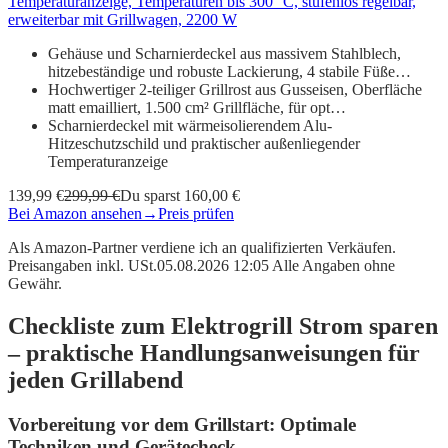
Temperaturanzeige, Temperaturen bis 300 °C, stufenlos regelbar,
erweiterbar mit Grillwagen, 2200 W
Gehäuse und Scharnierdeckel aus massivem Stahlblech,
hitzebeständige und robuste Lackierung, 4 stabile Füße…
Hochwertiger 2-teiliger Grillrost aus Gusseisen, Oberfläche
matt emailliert, 1.500 cm² Grillfläche, für opt…
Scharnierdeckel mit wärmeisolierendem Alu-
Hitzeschutzschild und praktischer außenliegender
Temperaturanzeige
139,99 €
299,99 €
Du sparst 160,00 €
Bei Amazon ansehen
→
Preis prüfen
Als Amazon-Partner verdiene ich an qualifizierten Verkäufen.
Preisangaben inkl. USt.05.08.2026 12:05 Alle Angaben ohne
Gewähr.
Checkliste zum Elektrogrill Strom sparen
– praktische Handlungsanweisungen für
jeden Grillabend
Vorbereitung vor dem Grillstart: Optimale
Techniken und Gerätecheck