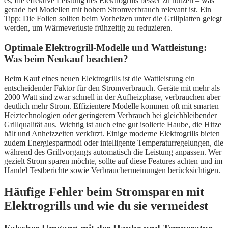
es, die effektive Leistung des Elektrogrills besser zu nutzen – was
gerade bei Modellen mit hohem Stromverbrauch relevant ist. Ein
Tipp: Die Folien sollten beim Vorheizen unter die Grillplatten gelegt
werden, um Wärmeverluste frühzeitig zu reduzieren.
Optimale Elektrogrill-Modelle und Wattleistung:
Was beim Neukauf beachten?
Beim Kauf eines neuen Elektrogrills ist die Wattleistung ein
entscheidender Faktor für den Stromverbrauch. Geräte mit mehr als
2000 Watt sind zwar schnell in der Aufheizphase, verbrauchen aber
deutlich mehr Strom. Effizientere Modelle kommen oft mit smarten
Heiztechnologien oder geringerem Verbrauch bei gleichbleibender
Grillqualität aus. Wichtig ist auch eine gut isolierte Haube, die Hitze
hält und Anheizzeiten verkürzt. Einige moderne Elektrogrills bieten
zudem Energiesparmodi oder intelligente Temperaturregelungen, die
während des Grillvorgangs automatisch die Leistung anpassen. Wer
gezielt Strom sparen möchte, sollte auf diese Features achten und im
Handel Testberichte sowie Verbrauchermeinungen berücksichtigen.
Häufige Fehler beim Stromsparen mit
Elektrogrills und wie du sie vermeidest