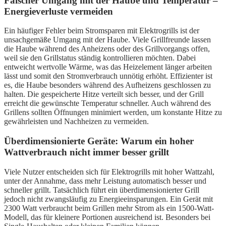
Falscher Umgang mit der Haube und Temperatur –
Energieverluste vermeiden
Ein häufiger Fehler beim Stromsparen mit Elektrogrills ist der
unsachgemäße Umgang mit der Haube. Viele Grillfreunde lassen
die Haube während des Anheizens oder des Grillvorgangs offen,
weil sie den Grillstatus ständig kontrollieren möchten. Dabei
entweicht wertvolle Wärme, was das Heizelement länger arbeiten
lässt und somit den Stromverbrauch unnötig erhöht. Effizienter ist
es, die Haube besonders während des Aufheizens geschlossen zu
halten. Die gespeicherte Hitze verteilt sich besser, und der Grill
erreicht die gewünschte Temperatur schneller. Auch während des
Grillens sollten Öffnungen minimiert werden, um konstante Hitze zu
gewährleisten und Nachheizen zu vermeiden.
Überdimensionierte Geräte: Warum ein hoher
Wattverbrauch nicht immer besser grillt
Viele Nutzer entscheiden sich für Elektrogrills mit hoher Wattzahl,
unter der Annahme, dass mehr Leistung automatisch besser und
schneller grillt. Tatsächlich führt ein überdimensionierter Grill
jedoch nicht zwangsläufig zu Energieeinsparungen. Ein Gerät mit
2300 Watt verbraucht beim Grillen mehr Strom als ein 1500-Watt-
Modell, das für kleinere Portionen ausreichend ist. Besonders bei