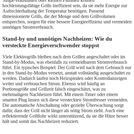
Single-Haushalten oder kleinen Familien können
hochleistungsfähige Grills ineffizient sein, da sie mehr Energie zur
Aufrechterhaltung der Temperatur benötigen. Passend
dimensionierte Grills, die der Menge und dem Grillvolumen
entsprechen, sorgen für eine bessere Energieeffizienz und vermeiden
unnötigen Stromverbrauch.
Stand-by und unnötiges Nachheizen: Wie du
versteckte Energieverschwender stoppst
Viele Elektrogrills bleiben nach dem Grillen angeschaltet oder im
Stand-by-Modus, was ebenfalls zu vermeidbarem Stromverbrauch
führt. Ein typisches Beispiel: Der Grill wird nach dem Gebrauch nur
in den Stand-by-Modus versetzt, anstatt vollständig ausgeschaltet zu
werden. Dadurch laufen noch Heizspiralen oder Kontrollanzeigen
weiter und verbrauchen Strom. Ebenso wird häufig an
Portionsgröße und Grillzeit falsch eingeschätzt, was zu
mehrmaligem Nachheizen führt. Mit einem Timer oder einem
smarten Plug lassen sich diese versteckten Stromfresser vermeiden.
Die automatische Abschaltung oder gezielte Überwachung sorgt
dafür, dass der Grill nicht länger als nötig Strom zieht. Auch eine
reflektierende Grillfolie wirkt unterstützend, da sie die Hitze besser
hält und somit das Nachheizen reduziert.