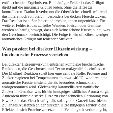
enttäuschenden Ergebnissen. Ein häufiger Fehler ist das Grillgut
direkt auf die maximale Glut zu legen, ohne die Hitze zu
kontrollieren. Dadurch verbrennt die Oberfläche schnell, während
das Innere noch roh bleibt – besonders bei dicken Fleischstücken.
Das Resultat ist außen bitter und trocken, innen ungenießbar. Ein
weiterer Fehler ist das zu frühe Wenden: Fleisch oder Gemüse
werden so häufig bewegt, dass sich keine schöne Kruste bildet, was
den Geschmack beeinträchtigt. Die Folge ist ein oft zähes, weniger
aromatisches Grillgut mit fehlender Struktur.
Was passiert bei direkter Hitzeeinwirkung –
biochemische Prozesse verstehen
Bei direkter Hitzeeinwirkung entstehen komplexe biochemische
Reaktionen, die Geschmack und Textur maßgeblich beeinflussen.
Die Maillard-Reaktion spielt hier eine zentrale Rolle: Proteine und
Zucker reagieren bei Temperaturen ab etwa 140 °C, wodurch eine
aromatische Kruste entsteht, die als besonders schmackhaft
wahrgenommen wird. Gleichzeitig karamellisieren natürliche
Zucker im Gemüse, was für ein knuspriges, süßliches Aroma sorgt.
Außerdem führt die starke Hitze zu einer schnellen Gerinnung von
Eiweiß, die das Fleisch saftig hält, solange die Garzeit kurz bleibt.
Zu langes Aussetzen an der direkten Hitze hingegen zerstört diese
Effekte, da sich Proteine zersetzen und Feuchtigkeit verloren geht,