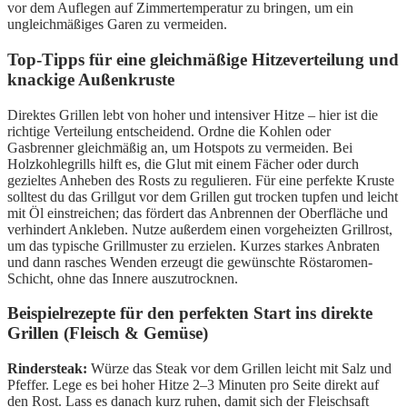
vor dem Auflegen auf Zimmertemperatur zu bringen, um ein
ungleichmäßiges Garen zu vermeiden.
Top-Tipps für eine gleichmäßige Hitzeverteilung und
knackige Außenkruste
Direktes Grillen lebt von hoher und intensiver Hitze – hier ist die
richtige Verteilung entscheidend. Ordne die Kohlen oder
Gasbrenner gleichmäßig an, um Hotspots zu vermeiden. Bei
Holzkohlegrills hilft es, die Glut mit einem Fächer oder durch
gezieltes Anheben des Rosts zu regulieren. Für eine perfekte Kruste
solltest du das Grillgut vor dem Grillen gut trocken tupfen und leicht
mit Öl einstreichen; das fördert das Anbrennen der Oberfläche und
verhindert Ankleben. Nutze außerdem einen vorgeheizten Grillrost,
um das typische Grillmuster zu erzielen. Kurzes starkes Anbraten
und dann rasches Wenden erzeugt die gewünschte Röstaromen-
Schicht, ohne das Innere auszutrocknen.
Beispielrezepte für den perfekten Start ins direkte
Grillen (Fleisch & Gemüse)
Rindersteak:
Würze das Steak vor dem Grillen leicht mit Salz und
Pfeffer. Lege es bei hoher Hitze 2–3 Minuten pro Seite direkt auf
den Rost. Lass es danach kurz ruhen, damit sich der Fleischsaft