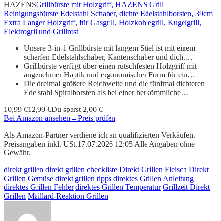
HAZENS
Grillbürste mit Holzgriff, HAZENS Grill
Reinigungsbürste Edelstahl Schaber, dichte Edelstahlborsten, 39cm
Extra Langer Holzgriff, für Gasgrill, Holzkohlegrill, Kugelgrill,
Elektrogril und Grillrost
Unsere 3-in-1 Grillbürste mit langem Stiel ist mit einem
scharfen Edelstahlschaber, Kantenschaber und dicht…
Grillbürste verfügt über einen rutschfesten Holzgriff mit
angenehmer Haptik und ergonomischer Form für ein…
Die dreimal größere Reichweite und die fünfmal dichteren
Edelstahl Spiralborsten als bei einer herkömmliche…
10,99 €
12,99 €
Du sparst 2,00 €
Bei Amazon ansehen
→
Preis prüfen
Als Amazon-Partner verdiene ich an qualifizierten Verkäufen.
Preisangaben inkl. USt.17.07.2026 12:05 Alle Angaben ohne
Gewähr.
direkt grillen
direkt grillen checkliste
Direkt Grillen Fleisch
Direkt
Grillen Gemüse
direkt grillen tipps
direktes Grillen Anleitung
direktes Grillen Fehler
direktes Grillen Temperatur
Grillzeit Direkt
Grillen
Maillard-Reaktion Grillen