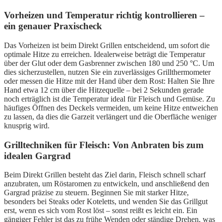
Vorheizen und Temperatur richtig kontrollieren –
ein genauer Praxischeck
Das Vorheizen ist beim Direkt Grillen entscheidend, um sofort die
optimale Hitze zu erreichen. Idealerweise beträgt die Temperatur
über der Glut oder dem Gasbrenner zwischen 180 und 250 °C. Um
dies sicherzustellen, nutzen Sie ein zuverlässiges Grillthermometer
oder messen die Hitze mit der Hand über dem Rost: Halten Sie Ihre
Hand etwa 12 cm über die Hitzequelle – bei 2 Sekunden gerade
noch erträglich ist die Temperatur ideal für Fleisch und Gemüse. Zu
häufiges Öffnen des Deckels vermeiden, um keine Hitze entweichen
zu lassen, da dies die Garzeit verlängert und die Oberfläche weniger
knusprig wird.
Grilltechniken für Fleisch: Von Anbraten bis zum
idealen Gargrad
Beim Direkt Grillen besteht das Ziel darin, Fleisch schnell scharf
anzubraten, um Röstaromen zu entwickeln, und anschließend den
Gargrad präzise zu steuern. Beginnen Sie mit starker Hitze,
besonders bei Steaks oder Koteletts, und wenden Sie das Grillgut
erst, wenn es sich vom Rost löst – sonst reißt es leicht ein. Ein
gängiger Fehler ist das zu frühe Wenden oder ständige Drehen, was