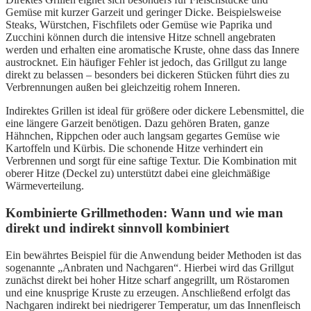
Gemüse mit kurzer Garzeit und geringer Dicke. Beispielsweise
Steaks, Würstchen, Fischfilets oder Gemüse wie Paprika und
Zucchini können durch die intensive Hitze schnell angebraten
werden und erhalten eine aromatische Kruste, ohne dass das Innere
austrocknet. Ein häufiger Fehler ist jedoch, das Grillgut zu lange
direkt zu belassen – besonders bei dickeren Stücken führt dies zu
Verbrennungen außen bei gleichzeitig rohem Inneren.
Indirektes Grillen ist ideal für größere oder dickere Lebensmittel, die
eine längere Garzeit benötigen. Dazu gehören Braten, ganze
Hähnchen, Rippchen oder auch langsam gegartes Gemüse wie
Kartoffeln und Kürbis. Die schonende Hitze verhindert ein
Verbrennen und sorgt für eine saftige Textur. Die Kombination mit
oberer Hitze (Deckel zu) unterstützt dabei eine gleichmäßige
Wärmeverteilung.
Kombinierte Grillmethoden: Wann und wie man
direkt und indirekt sinnvoll kombiniert
Ein bewährtes Beispiel für die Anwendung beider Methoden ist das
sogenannte „Anbraten und Nachgaren“. Hierbei wird das Grillgut
zunächst direkt bei hoher Hitze scharf angegrillt, um Röstaromen
und eine knusprige Kruste zu erzeugen. Anschließend erfolgt das
Nachgaren indirekt bei niedrigerer Temperatur, um das Innenfleisch