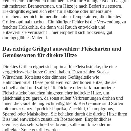
Fehler beim Anbrennen minimiert. Ideal für Anfänger ist ein Gasgrill
mit mehreren Brennerzonen, um Hitze je nach Bedarf zu steuern.
Elektrogrills eignen sich eher für Balkone oder Innenräume,
erreichen aber nicht immer die hohen Temperaturen, die direktes
Grillen optimal machen. Ein häufiger Fehler ist die Verwendung zu
feuchter Holzkohle, die dann viel Rauch entwickelt und
Hitzeverluste verursacht – hier empfiehlt sich trockenes, gut
durchgeglühtes Material.
Das richtige Grillgut auswählen: Fleischarten und
Gemüsesorten für direkte Hitze
Direktes Grillen eignet sich optimal für Fleischstücke, die eine
vergleichsweise kurze Garzeit haben. Dazu zählen Steaks,
Würstchen, Koteletts oder dünnere Geflügelteile wie
Hähnchenbrust. Diese profitieren von der hohen Hitze, die sie
schnell anbrät und saftig hält. Dickere oder stark marmorierte
Fleischstücke brauchen hingegen eher indirekte Hitze, um
gleichmäßig zu garen, da sonst außen Verbrennungen drohen und
innen die Garstufe ungleichmäßig bleibt. Bei Gemüse sind Sorten
mit kurzer Garzeit perfekt: Paprika, Zucchini, Champignons,
Spargel oder Maiskolben. Sie behalten durch die direkte Hitze ihren
Biss und entwickeln zusätzlich Röstaromen. Empfindliches
Gemüse, das sehr schnell verbrennt, sollte nur kurz oder in
indirekter Zone gegrillt werden.