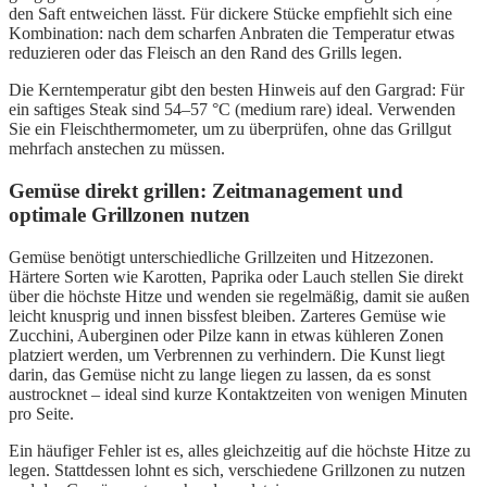
den Saft entweichen lässt. Für dickere Stücke empfiehlt sich eine
Kombination: nach dem scharfen Anbraten die Temperatur etwas
reduzieren oder das Fleisch an den Rand des Grills legen.
Die Kerntemperatur gibt den besten Hinweis auf den Gargrad: Für
ein saftiges Steak sind 54–57 °C (medium rare) ideal. Verwenden
Sie ein Fleischthermometer, um zu überprüfen, ohne das Grillgut
mehrfach anstechen zu müssen.
Gemüse direkt grillen: Zeitmanagement und
optimale Grillzonen nutzen
Gemüse benötigt unterschiedliche Grillzeiten und Hitzezonen.
Härtere Sorten wie Karotten, Paprika oder Lauch stellen Sie direkt
über die höchste Hitze und wenden sie regelmäßig, damit sie außen
leicht knusprig und innen bissfest bleiben. Zarteres Gemüse wie
Zucchini, Auberginen oder Pilze kann in etwas kühleren Zonen
platziert werden, um Verbrennen zu verhindern. Die Kunst liegt
darin, das Gemüse nicht zu lange liegen zu lassen, da es sonst
austrocknet – ideal sind kurze Kontaktzeiten von wenigen Minuten
pro Seite.
Ein häufiger Fehler ist es, alles gleichzeitig auf die höchste Hitze zu
legen. Stattdessen lohnt es sich, verschiedene Grillzonen zu nutzen