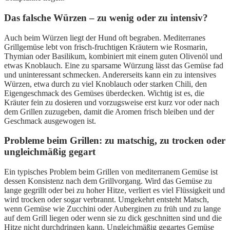
Das falsche Würzen – zu wenig oder zu intensiv?
Auch beim Würzen liegt der Hund oft begraben. Mediterranes
Grillgemüse lebt von frisch-fruchtigen Kräutern wie Rosmarin,
Thymian oder Basilikum, kombiniert mit einem guten Olivenöl und
etwas Knoblauch. Eine zu sparsame Würzung lässt das Gemüse fad
und uninteressant schmecken. Andererseits kann ein zu intensives
Würzen, etwa durch zu viel Knoblauch oder starken Chili, den
Eigengeschmack des Gemüses überdecken. Wichtig ist es, die
Kräuter fein zu dosieren und vorzugsweise erst kurz vor oder nach
dem Grillen zuzugeben, damit die Aromen frisch bleiben und der
Geschmack ausgewogen ist.
Probleme beim Grillen: zu matschig, zu trocken oder
ungleichmäßig gegart
Ein typisches Problem beim Grillen von mediterranem Gemüse ist
dessen Konsistenz nach dem Grillvorgang. Wird das Gemüse zu
lange gegrillt oder bei zu hoher Hitze, verliert es viel Flüssigkeit und
wird trocken oder sogar verbrannt. Umgekehrt entsteht Matsch,
wenn Gemüse wie Zucchini oder Auberginen zu früh und zu lange
auf dem Grill liegen oder wenn sie zu dick geschnitten sind und die
Hitze nicht durchdringen kann. Ungleichmäßig gegartes Gemüse