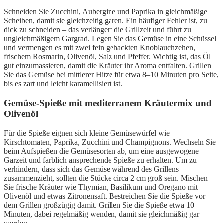
Schneiden Sie Zucchini, Aubergine und Paprika in gleichmäßige
Scheiben, damit sie gleichzeitig garen. Ein häufiger Fehler ist, zu
dick zu schneiden – das verlängert die Grillzeit und führt zu
ungleichmäßigem Gargrad. Legen Sie das Gemüse in eine Schüssel
und vermengen es mit zwei fein gehackten Knoblauchzehen,
frischem Rosmarin, Olivenöl, Salz und Pfeffer. Wichtig ist, das Öl
gut einzumassieren, damit die Kräuter ihr Aroma entfalten. Grillen
Sie das Gemüse bei mittlerer Hitze für etwa 8–10 Minuten pro Seite,
bis es zart und leicht karamellisiert ist.
Gemüse-Spieße mit mediterranem Kräutermix und
Olivenöl
Für die Spieße eignen sich kleine Gemüsewürfel wie
Kirschtomaten, Paprika, Zucchini und Champignons. Wechseln Sie
beim Aufspießen die Gemüsesorten ab, um eine ausgewogene
Garzeit und farblich ansprechende Spieße zu erhalten. Um zu
verhindern, dass sich das Gemüse während des Grillens
zusammenzieht, sollten die Stücke circa 2 cm groß sein. Mischen
Sie frische Kräuter wie Thymian, Basilikum und Oregano mit
Olivenöl und etwas Zitronensaft. Bestreichen Sie die Spieße vor
dem Grillen großzügig damit. Grillen Sie die Spieße etwa 10
Minuten, dabei regelmäßig wenden, damit sie gleichmäßig gar
werden.