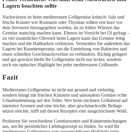
Lagern beachten sollte
Nachwürzen ist beim mediterranen Grillgemüse kritisch: Salz und
frische Kräuter wie Rosmarin oder Thymian sollten erst kurz vor
dem Servieren hinzugegeben werden, da zu frühes Würzen das
Gemüse matschig machen kann. Ebenso ist Vorsicht bei Öl gefragt –
zu viel zusätzliches Olivenöl beim Lagern kann das Gemüse fettig
machen und die Haltbarkeit verkürzen. Vermeiden Sie außerdem das
Lagern bei Raumtemperatur, um die Entstehung von Bakterien und
einen schnellen Geschmacksverlust zu verhindern. Richtig gelagert
und gut gewürzt bleibt Ihr Grillgemüse nicht nur lecker, sondern
auch ein optisches Highlight bei jeder mediterranen Grillrunde.
Fazit
Mediterranes Grillgemüse ist nicht nur gesund und vielseitig,
sondern bringt mit frischen Kräutern und saisonalem Gemüse echte
Urlaubsstimmung auf den Teller. Wer beim nächsten Grillabend auf
intensive Aromen und eine leichte, aber geschmackvolle Beilage
setzen möchte, trifft mit diesen Rezepten eine ausgezeichnete Wahl.
Probieren Sie verschiedene Gemüsesorten und Kräutermischungen
aus, um Ihr persönliches Lieblingsrezept zu finden. So wird Ihr
mediterranes Grillgemüse zum unverzichtbaren Highlight jeder