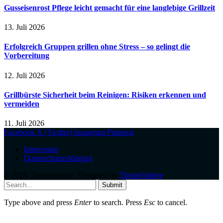
Gusseisenrost Pflege leicht gemacht für eine langlebige Grillzeit
13. Juli 2026
Erfolgreich Gruppen grillen ohne Stress – so gelingt die
Vorbereitung
12. Juli 2026
Grillbürste Sicherheit beim Reinigen: Risiken erkennen und
vermeiden
11. Juli 2026
Facebook
X (Twitter)
Instagram
Pinterest
Impressum
Datenschutzerklärung
© 2026 ThemeSphere. Designed by
ThemeSphere
.
Submit
Type above and press
Enter
to search. Press
Esc
to cancel.