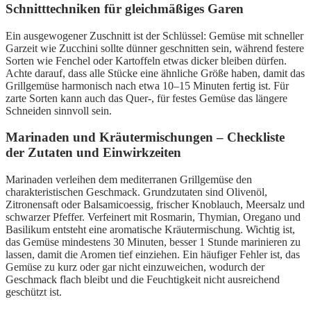
Schnitttechniken für gleichmäßiges Garen
Ein ausgewogener Zuschnitt ist der Schlüssel: Gemüse mit schneller
Garzeit wie Zucchini sollte dünner geschnitten sein, während festere
Sorten wie Fenchel oder Kartoffeln etwas dicker bleiben dürfen.
Achte darauf, dass alle Stücke eine ähnliche Größe haben, damit das
Grillgemüse harmonisch nach etwa 10–15 Minuten fertig ist. Für
zarte Sorten kann auch das Quer-, für festes Gemüse das längere
Schneiden sinnvoll sein.
Marinaden und Kräutermischungen – Checkliste
der Zutaten und Einwirkzeiten
Marinaden verleihen dem mediterranen Grillgemüse den
charakteristischen Geschmack. Grundzutaten sind Olivenöl,
Zitronensaft oder Balsamicoessig, frischer Knoblauch, Meersalz und
schwarzer Pfeffer. Verfeinert mit Rosmarin, Thymian, Oregano und
Basilikum entsteht eine aromatische Kräutermischung. Wichtig ist,
das Gemüse mindestens 30 Minuten, besser 1 Stunde marinieren zu
lassen, damit die Aromen tief einziehen. Ein häufiger Fehler ist, das
Gemüse zu kurz oder gar nicht einzuweichen, wodurch der
Geschmack flach bleibt und die Feuchtigkeit nicht ausreichend
geschützt ist.