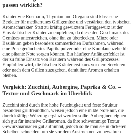
passen wirklich?
Kräuter wie Rosmarin, Thymian und Oregano sind klassische
Begleiter für mediterranes Grillgemüse und verstärken den typischen
Aromacharakter. Statt zu kräftig gewürztem Fertiggewürz ist der
Einsatz frischer Kräuter zu empfehlen, da diese den Geschmack des
Gemüses unterstreichen, ohne ihn zu überdecken. Minze oder
Basilikum geben besonders sommerlichen Duftrahmen, während
eine Prise geräuchertes Paprikapulver oder eine Knoblauchzehe für
eine pikante Note sorgen können. Ein häufiger Anfängerfehler ist
der zu frühe Einsatz von Kräutern während des Grillprozesses:
Empfohlen wird, die frischen Kräuter erst kurz vor dem Servieren
oder nach dem Grillen zuzugeben, damit ihre Aromen erhalten
bleiben.
Vergleich: Zucchini, Aubergine, Paprika & Co. –
Textur und Geschmack im Überblick
Zucchini sind durch ihre hohe Feuchtigkeit und feste Struktur
besonders grillfreundlich, weisen jedoch eine milde Note auf, die
durch kräftige Würzung ergänzt werden sollte. Auberginen eignen
sich gut für intensive Grillaromen, da ihre schwammige Textur
Gewürzmarinaden gut aufnimmt, jedoch sollte man sie in dickeren
Scheiben schneiden, um sie vor dem Austrocknen zu bewahren.