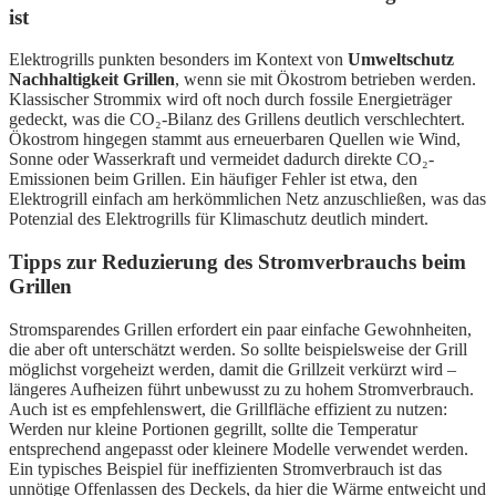
ist
Elektrogrills punkten besonders im Kontext von
Umweltschutz
Nachhaltigkeit Grillen
, wenn sie mit Ökostrom betrieben werden.
Klassischer Strommix wird oft noch durch fossile Energieträger
gedeckt, was die CO₂-Bilanz des Grillens deutlich verschlechtert.
Ökostrom hingegen stammt aus erneuerbaren Quellen wie Wind,
Sonne oder Wasserkraft und vermeidet dadurch direkte CO₂-
Emissionen beim Grillen. Ein häufiger Fehler ist etwa, den
Elektrogrill einfach am herkömmlichen Netz anzuschließen, was das
Potenzial des Elektrogrills für Klimaschutz deutlich mindert.
Tipps zur Reduzierung des Stromverbrauchs beim
Grillen
Stromsparendes Grillen erfordert ein paar einfache Gewohnheiten,
die aber oft unterschätzt werden. So sollte beispielsweise der Grill
möglichst vorgeheizt werden, damit die Grillzeit verkürzt wird –
längeres Aufheizen führt unbewusst zu zu hohem Stromverbrauch.
Auch ist es empfehlenswert, die Grillfläche effizient zu nutzen:
Werden nur kleine Portionen gegrillt, sollte die Temperatur
entsprechend angepasst oder kleinere Modelle verwendet werden.
Ein typisches Beispiel für ineffizienten Stromverbrauch ist das
unnötige Offenlassen des Deckels, da hier die Wärme entweicht und