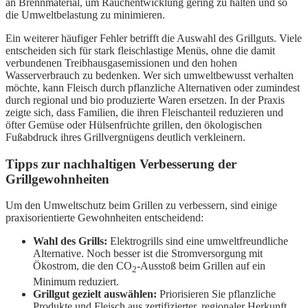
an Brennmaterial, um Rauchentwicklung gering zu halten und so
die Umweltbelastung zu minimieren.
Ein weiterer häufiger Fehler betrifft die Auswahl des Grillguts. Viele
entscheiden sich für stark fleischlastige Menüs, ohne die damit
verbundenen Treibhausgasemissionen und den hohen
Wasserverbrauch zu bedenken. Wer sich umweltbewusst verhalten
möchte, kann Fleisch durch pflanzliche Alternativen oder zumindest
durch regional und bio produzierte Waren ersetzen. In der Praxis
zeigte sich, dass Familien, die ihren Fleischanteil reduzieren und
öfter Gemüse oder Hülsenfrüchte grillen, den ökologischen
Fußabdruck ihres Grillvergnügens deutlich verkleinern.
Tipps zur nachhaltigen Verbesserung der
Grillgewohnheiten
Um den Umweltschutz beim Grillen zu verbessern, sind einige
praxisorientierte Gewohnheiten entscheidend:
Wahl des Grills:
Elektrogrills sind eine umweltfreundliche
Alternative. Noch besser ist die Stromversorgung mit
Ökostrom, die den CO
-Ausstoß beim Grillen auf ein
2
Minimum reduziert.
Grillgut gezielt auswählen:
Priorisieren Sie pflanzliche
Produkte und Fleisch aus zertifizierter, regionaler Herkunft.