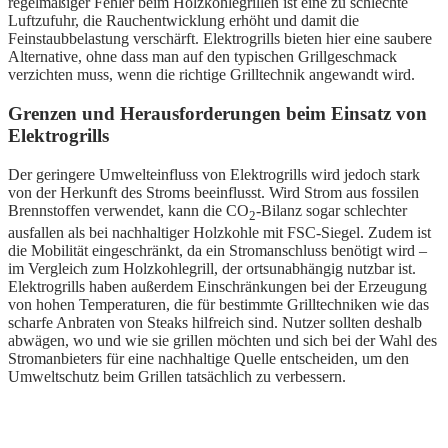
regelmäßiger Fehler beim Holzkohlegrillen ist eine zu schlechte
Luftzufuhr, die Rauchentwicklung erhöht und damit die
Feinstaubbelastung verschärft. Elektrogrills bieten hier eine saubere
Alternative, ohne dass man auf den typischen Grillgeschmack
verzichten muss, wenn die richtige Grilltechnik angewandt wird.
Grenzen und Herausforderungen beim Einsatz von
Elektrogrills
Der geringere Umwelteinfluss von Elektrogrills wird jedoch stark
von der Herkunft des Stroms beeinflusst. Wird Strom aus fossilen
Brennstoffen verwendet, kann die CO
-Bilanz sogar schlechter
2
ausfallen als bei nachhaltiger Holzkohle mit FSC-Siegel. Zudem ist
die Mobilität eingeschränkt, da ein Stromanschluss benötigt wird –
im Vergleich zum Holzkohlegrill, der ortsunabhängig nutzbar ist.
Elektrogrills haben außerdem Einschränkungen bei der Erzeugung
von hohen Temperaturen, die für bestimmte Grilltechniken wie das
scharfe Anbraten von Steaks hilfreich sind. Nutzer sollten deshalb
abwägen, wo und wie sie grillen möchten und sich bei der Wahl des
Stromanbieters für eine nachhaltige Quelle entscheiden, um den
Umweltschutz beim Grillen tatsächlich zu verbessern.