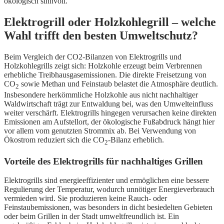
ökologisch sinnvoll.
Elektrogrill oder Holzkohlegrill – welche
Wahl trifft den besten Umweltschutz?
Beim Vergleich der CO2-Bilanzen von Elektrogrills und
Holzkohlegrills zeigt sich: Holzkohle erzeugt beim Verbrennen
erhebliche Treibhausgasemissionen. Die direkte Freisetzung von
CO
sowie Methan und Feinstaub belastet die Atmosphäre deutlich.
2
Insbesondere herkömmliche Holzkohle aus nicht nachhaltiger
Waldwirtschaft trägt zur Entwaldung bei, was den Umwelteinfluss
weiter verschärft. Elektrogrills hingegen verursachen keine direkten
Emissionen am Aufstellort, der ökologische Fußabdruck hängt hier
vor allem vom genutzten Strommix ab. Bei Verwendung von
Ökostrom reduziert sich die CO
-Bilanz erheblich.
2
Vorteile des Elektrogrills für nachhaltiges Grillen
Elektrogrills sind energieeffizienter und ermöglichen eine bessere
Regulierung der Temperatur, wodurch unnötiger Energieverbrauch
vermieden wird. Sie produzieren keine Rauch- oder
Feinstaubemissionen, was besonders in dicht besiedelten Gebieten
oder beim Grillen in der Stadt umweltfreundlich ist. Ein