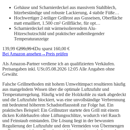
Gehäuse und Scharnierdeckel aus massivem Stahlblech,
hitzebeständige und robuste Lackierung, 4 stabile Füße…
Hochwertiger 2-teiliger Grillrost aus Gusseisen, Oberfläche
matt emailliert, 1.500 cm² Grillfläche, für opt…
Scharnierdeckel mit wärmeisolierendem Alu-
Hitzeschutzschild und praktischer außenliegender
Temperaturanzeige
139,99 €
299,99 €
Du sparst 160,00 €
Bei Amazon ansehen
→
Preis prüfen
Als Amazon-Partner verdiene ich an qualifizierten Verkäufen.
Preisangaben inkl. USt.05.08.2026 12:05 Alle Angaben ohne
Gewähr.
Falsche Grillmethoden mit hohem Umweltimpact resultieren häufig
aus mangelndem Wissen über die optimale Luftzufuhr und
Temperaturregelung. Häufig wird die Holzkohle zu stark abgedeckt
und die Luftzufuhr blockiert, was eine unvollständige Verbrennung
mit bedeutend höherem Schadstoffausstoß zur Folge hat. Ein
praktisches Beispiel: Ein Grillnutzer startete den Grill mit einem
dicken Kohlehaufen ohne Lüftungsschlitze, wodurch viel Rauch
und Feinstaub entstanden. Die Lösung liegt in der bewussten
Regulierung der Luftzufuhr und dem Vermeiden von Übermengen