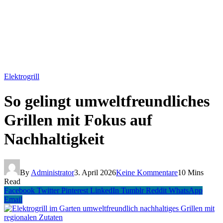
Elektrogrill
So gelingt umweltfreundliches
Grillen mit Fokus auf
Nachhaltigkeit
By
Administrator
3. April 2026
Keine Kommentare
10 Mins
Read
Facebook
Twitter
Pinterest
LinkedIn
Tumblr
Reddit
WhatsApp
Email