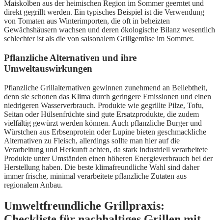
Maiskolben aus der heimischen Region im Sommer geerntet und
direkt gegrillt werden. Ein typisches Beispiel ist die Verwendung
von Tomaten aus Winterimporten, die oft in beheizten
Gewächshäusern wachsen und deren ökologische Bilanz wesentlich
schlechter ist als die von saisonalem Grillgemüse im Sommer.
Pflanzliche Alternativen und ihre
Umweltauswirkungen
Pflanzliche Grillalternativen gewinnen zunehmend an Beliebtheit,
denn sie schonen das Klima durch geringere Emissionen und einen
niedrigeren Wasserverbrauch. Produkte wie gegrillte Pilze, Tofu,
Seitan oder Hülsenfrüchte sind gute Ersatzprodukte, die zudem
vielfältig gewürzt werden können. Auch pflanzliche Burger und
Würstchen aus Erbsenprotein oder Lupine bieten geschmackliche
Alternativen zu Fleisch, allerdings sollte man hier auf die
Verarbeitung und Herkunft achten, da stark industriell verarbeitete
Produkte unter Umständen einen höheren Energieverbrauch bei der
Herstellung haben. Die beste klimafreundliche Wahl sind daher
immer frische, minimal verarbeitete pflanzliche Zutaten aus
regionalem Anbau.
Umweltfreundliche Grillpraxis:
Checkliste für nachhaltiges Grillen mit