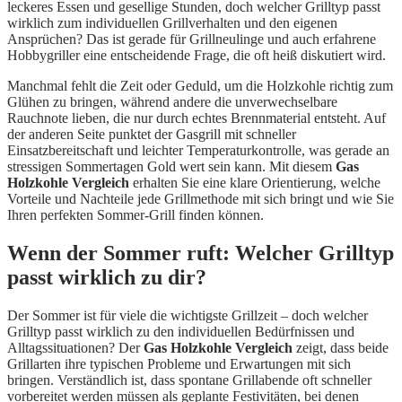
leckeres Essen und gesellige Stunden, doch welcher Grilltyp passt
wirklich zum individuellen Grillverhalten und den eigenen
Ansprüchen? Das ist gerade für Grillneulinge und auch erfahrene
Hobbygriller eine entscheidende Frage, die oft heiß diskutiert wird.
Manchmal fehlt die Zeit oder Geduld, um die Holzkohle richtig zum
Glühen zu bringen, während andere die unverwechselbare
Rauchnote lieben, die nur durch echtes Brennmaterial entsteht. Auf
der anderen Seite punktet der Gasgrill mit schneller
Einsatzbereitschaft und leichter Temperaturkontrolle, was gerade an
stressigen Sommertagen Gold wert sein kann. Mit diesem
Gas
Holzkohle Vergleich
erhalten Sie eine klare Orientierung, welche
Vorteile und Nachteile jede Grillmethode mit sich bringt und wie Sie
Ihren perfekten Sommer-Grill finden können.
Wenn der Sommer ruft: Welcher Grilltyp
passt wirklich zu dir?
Der Sommer ist für viele die wichtigste Grillzeit – doch welcher
Grilltyp passt wirklich zu den individuellen Bedürfnissen und
Alltagssituationen? Der
Gas Holzkohle Vergleich
zeigt, dass beide
Grillarten ihre typischen Probleme und Erwartungen mit sich
bringen. Verständlich ist, dass spontane Grillabende oft schneller
vorbereitet werden müssen als geplante Festivitäten, bei denen