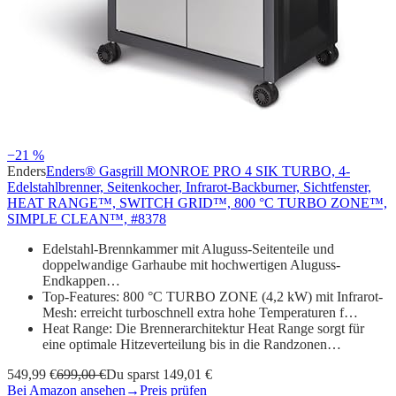
−21 %
Enders
Enders® Gasgrill MONROE PRO 4 SIK TURBO, 4-
Edelstahlbrenner, Seitenkocher, Infrarot-Backburner, Sichtfenster,
HEAT RANGE™, SWITCH GRID™, 800 °C TURBO ZONE™,
SIMPLE CLEAN™, #8378
Edelstahl-Brennkammer mit Aluguss-Seitenteile und
doppelwandige Garhaube mit hochwertigen Aluguss-
Endkappen…
Top-Features: 800 °C TURBO ZONE (4,2 kW) mit Infrarot-
Mesh: erreicht turboschnell extra hohe Temperaturen f…
Heat Range: Die Brennerarchitektur Heat Range sorgt für
eine optimale Hitzeverteilung bis in die Randzonen…
549,99 €
699,00 €
Du sparst 149,01 €
Bei Amazon ansehen
→
Preis prüfen