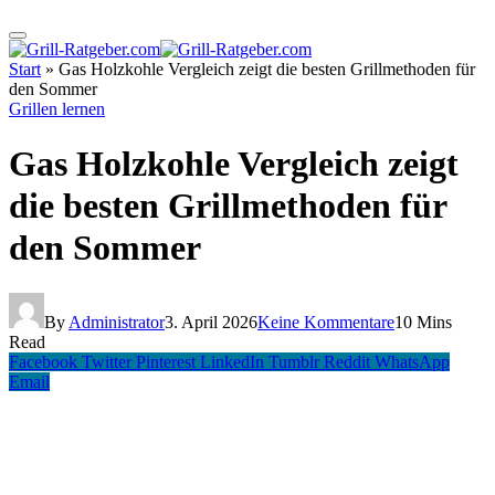
Start
»
Gas Holzkohle Vergleich zeigt die besten Grillmethoden für
den Sommer
Grillen lernen
Gas Holzkohle Vergleich zeigt
die besten Grillmethoden für
den Sommer
By
Administrator
3. April 2026
Keine Kommentare
10 Mins
Read
Facebook
Twitter
Pinterest
LinkedIn
Tumblr
Reddit
WhatsApp
Email