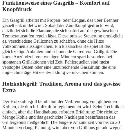
Funktionsweise eines Gasgrills – Komfort auf
Knopfdruck
Ein Gasgrill arbeitet mit Propan- oder Erdgas, das über Brenner
gezielt entzündet wird. Sobald der Zündknopf gedrückt wird,
entzündet sich die Flamme, die sich sofort auf die gewünschten
Temperaturstufen regeln lässt. Diese präzise Steuerung ermöglicht
es, verschiedene Grillzonen zu schaffen, ohne die Hitze
vollkommen auszugleichen. Ein klassisches Beispiel ist das
gleichzeitige Anbraten und schonende Garen von Grillgut. Die
kurze Anzündzeit von wenigen Minuten spart besonders bei
spontanen Grillaktionen viel Zeit. Fehlerquellen sind meist
verstopfte Düsen oder eine unzureichende Gaszufuhr, die eine
ungleichmäßige Hitzeentwicklung verursachen können.
Holzkohlegrill: Tradition, Aroma und das gewisse
Extra
Der Holzkohlegrill beruht auf der Verbrennung von glühenden
Kohlen, die durch Luftzufuhr reglementiert wird. Seine Technik ist
einfach, aber die Handhabung erfordert Erfahrung: Die richtige
Menge Kohle und das geschickte Nachlegen beeinflussen das
Grillergebnis maßgeblich. Die längere Anzündzeit von bis zu 20
Minuten verlangt Planung, wird aber von Grillfans gerade wegen