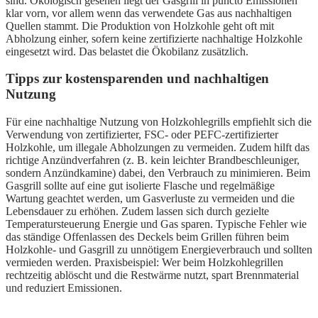
sind. Ökologisch gesehen liegt der Gasgrill in puncto Emissionen
klar vorn, vor allem wenn das verwendete Gas aus nachhaltigen
Quellen stammt. Die Produktion von Holzkohle geht oft mit
Abholzung einher, sofern keine zertifizierte nachhaltige Holzkohle
eingesetzt wird. Das belastet die Ökobilanz zusätzlich.
Tipps zur kostensparenden und nachhaltigen
Nutzung
Für eine nachhaltige Nutzung von Holzkohlegrills empfiehlt sich die
Verwendung von zertifizierter, FSC- oder PEFC-zertifizierter
Holzkohle, um illegale Abholzungen zu vermeiden. Zudem hilft das
richtige Anzündverfahren (z. B. kein leichter Brandbeschleuniger,
sondern Anzündkamine) dabei, den Verbrauch zu minimieren. Beim
Gasgrill sollte auf eine gut isolierte Flasche und regelmäßige
Wartung geachtet werden, um Gasverluste zu vermeiden und die
Lebensdauer zu erhöhen. Zudem lassen sich durch gezielte
Temperatursteuerung Energie und Gas sparen. Typische Fehler wie
das ständige Offenlassen des Deckels beim Grillen führen beim
Holzkohle- und Gasgrill zu unnötigem Energieverbrauch und sollten
vermieden werden. Praxisbeispiel: Wer beim Holzkohlegrillen
rechtzeitig ablöscht und die Restwärme nutzt, spart Brennmaterial
und reduziert Emissionen.