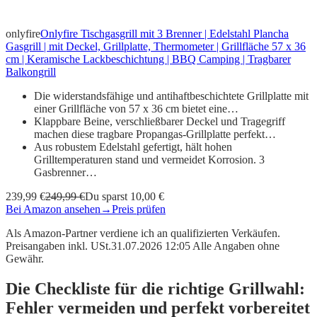
onlyfire
Onlyfire Tischgasgrill mit 3 Brenner | Edelstahl Plancha
Gasgrill | mit Deckel, Grillplatte, Thermometer | Grillfläche 57 x 36
cm | Keramische Lackbeschichtung | BBQ Camping | Tragbarer
Balkongrill
Die widerstandsfähige und antihaftbeschichtete Grillplatte mit
einer Grillfläche von 57 x 36 cm bietet eine…
Klappbare Beine, verschließbarer Deckel und Tragegriff
machen diese tragbare Propangas-Grillplatte perfekt…
Aus robustem Edelstahl gefertigt, hält hohen
Grilltemperaturen stand und vermeidet Korrosion. 3
Gasbrenner…
239,99 €
249,99 €
Du sparst 10,00 €
Bei Amazon ansehen
→
Preis prüfen
Als Amazon-Partner verdiene ich an qualifizierten Verkäufen.
Preisangaben inkl. USt.31.07.2026 12:05 Alle Angaben ohne
Gewähr.
Die Checkliste für die richtige Grillwahl:
Fehler vermeiden und perfekt vorbereitet