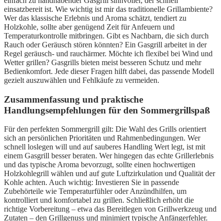
einfach zu handhabender Gasgrill sinnvoller, der schnell
einsatzbereit ist. Wie wichtig ist mir das traditionelle Grillambiente?
Wer das klassische Erlebnis und Aroma schätzt, tendiert zu
Holzkohle, sollte aber genügend Zeit für Anfeuern und
Temperaturkontrolle mitbringen. Gibt es Nachbarn, die sich durch
Rauch oder Geräusch stören könnten? Ein Gasgrill arbeitet in der
Regel geräusch- und rauchärmer. Möchte ich flexibel bei Wind und
Wetter grillen? Gasgrills bieten meist besseren Schutz und mehr
Bedienkomfort. Jede dieser Fragen hilft dabei, das passende Modell
gezielt auszuwählen und Fehlkäufe zu vermeiden.
Zusammenfassung und praktische
Handlungsempfehlungen für den Sommergrillspaß
Für den perfekten Sommergrill gilt: Die Wahl des Grills orientiert
sich an persönlichen Prioritäten und Rahmenbedingungen. Wer
schnell loslegen will und auf sauberes Handling Wert legt, ist mit
einem Gasgrill besser beraten. Wer hingegen das echte Grillerlebnis
und das typische Aroma bevorzugt, sollte einen hochwertigen
Holzkohlegrill wählen und auf gute Luftzirkulation und Qualität der
Kohle achten. Auch wichtig: Investieren Sie in passende
Zubehörteile wie Temperaturfühler oder Anzündhilfen, um
kontrolliert und komfortabel zu grillen. Schließlich erhöht die
richtige Vorbereitung – etwa das Bereitlegen von Grillwerkzeug und
Zutaten – den Grillgenuss und minimiert typische Anfängerfehler.