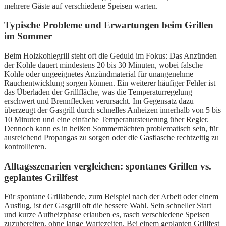
mehrere Gäste auf verschiedene Speisen warten.
Typische Probleme und Erwartungen beim Grillen
im Sommer
Beim Holzkohlegrill steht oft die Geduld im Fokus: Das Anzünden
der Kohle dauert mindestens 20 bis 30 Minuten, wobei falsche
Kohle oder ungeeignetes Anzündmaterial für unangenehme
Rauchentwicklung sorgen können. Ein weiterer häufiger Fehler ist
das Überladen der Grillfläche, was die Temperaturregelung
erschwert und Brennflecken verursacht. Im Gegensatz dazu
überzeugt der Gasgrill durch schnelles Anheizen innerhalb von 5 bis
10 Minuten und eine einfache Temperatursteuerung über Regler.
Dennoch kann es in heißen Sommernächten problematisch sein, für
ausreichend Propangas zu sorgen oder die Gasflasche rechtzeitig zu
kontrollieren.
Alltagsszenarien vergleichen: spontanes Grillen vs.
geplantes Grillfest
Für spontane Grillabende, zum Beispiel nach der Arbeit oder einem
Ausflug, ist der Gasgrill oft die bessere Wahl. Sein schneller Start
und kurze Aufheizphase erlauben es, rasch verschiedene Speisen
zuzubereiten, ohne lange Wartezeiten. Bei einem geplanten Grillfest