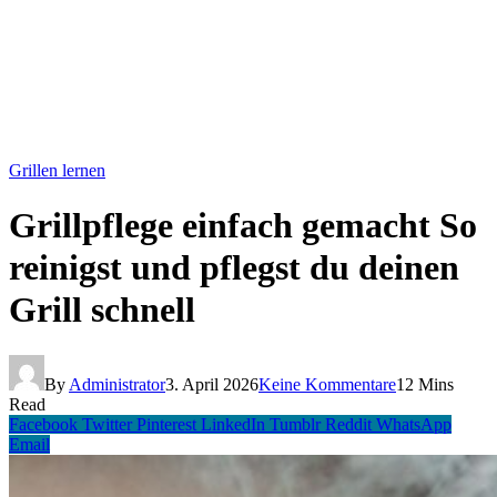
Grillen lernen
Grillpflege einfach gemacht So
reinigst und pflegst du deinen
Grill schnell
By
Administrator
3. April 2026
Keine Kommentare
12 Mins
Read
Facebook
Twitter
Pinterest
LinkedIn
Tumblr
Reddit
WhatsApp
Email