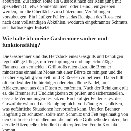
abbürsten. Zusätzlich sollte ein Gussrost nach der Reinigung mit
speziellem Öl, etwa Sonnenblumen- oder Leinöl, eingerieben
werden, um die Oberfläche zu schützen und Verfärbungen
vorzubeugen. Ein häufiger Fehler ist das Reinigen des Rosts erst
nach dem vollständigen Abkühlen, wodurch eingebrannter Schmutz
sich hartnäckiger festsetzt.
Wie halte ich meine Gasbrenner sauber und
funktionsfähig?
Die Gasbrenner sind das Herzstück eines Gasgrills und benötigen
regelmäßige Pflege, um Verstopfungen und ungleichmäßige
Flammen zu vermeiden. Grillprofis raten dazu, die Brenner
mindestens einmal im Monat mit einer Bürste zu reinigen und die
Löcher sorgfältig von Fett- und Rußresten zu befreien. Dabei hilft
oft ein flexibler Drahtreiniger oder eine dünne Nadel, um
Ablagerungen aus den Düsen zu entfernen. Nach der Reinigung gilt
es, die Brenner auf Undichtigkeiten zu prüfen und sicherzustellen,
dass alle Verbindungen fest sitzen. Ein häufiger Fehler ist es, die
Gaszufuhr während der Reinigung nicht vollständig zu schließen,
was gefährliche Situationen hervorrufen kann. Um den Brenner
langfristig zu schützen, sollte man Schmutz und Fett regelmäßig von
den Grillrosten fernhalten und die indirekte Grillmethode nutzen, bei
der die Hitzequelle nicht direkt mit tropfendem Fett in Kontakt
kommt.