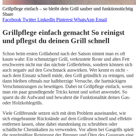
Grillpflege einfach – so bleibt dein Grill sauber und funktionstüchtig
Share
Facebook
Twitter
LinkedIn
Pinterest
WhatsApp
Email
Grillpflege einfach gemacht So reinigst
und pflegst du deinen Grill schnell
Schon beim ersten Grillabend nach der Saison nimmt man es oft
kaum wahr: Ein schmutziger Grill, verkrustete Reste und altes Fett
erschweren nicht nur das nächste Grillerlebnis, sondern können sich
auch negativ auf den Geschmack auswirken. Wer kennt es nicht –
nach dem Einsatz schnell müde, den Grill gründlich zu reinigen, und
dann bleiben oftmals nur halbherzige Versuche, die hartnäckigen
Verschmutzungen zu beseitigen. Dabei ist Grillpflege einfach, wenn
man ein paar grundlegende Tricks kennt und sofort anwendet. So
sparst du dir Aufwand und bewahrst die Funktionalität deines Gas-
oder Holzkohlegrills.
Viele Grillfreunde setzen sich mit dem Problem auseinander, wie
sich eingebrannte Rückstände auf dem Grillrost schnell und effektiv
entfernen lassen, ohne dabei stundenlang zu schrubben oder
schädliche Chemikalien zu verwenden. Vor allem bei Gasgrills spielt
die regelmäßige Reinigung der Brenner und Ölen des Gussrosts eine