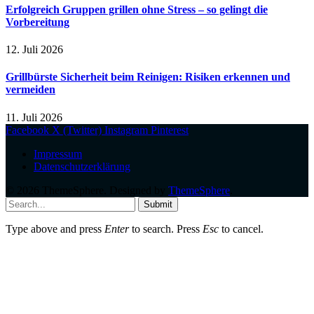
Erfolgreich Gruppen grillen ohne Stress – so gelingt die
Vorbereitung
12. Juli 2026
Grillbürste Sicherheit beim Reinigen: Risiken erkennen und
vermeiden
11. Juli 2026
Facebook
X (Twitter)
Instagram
Pinterest
Impressum
Datenschutzerklärung
© 2026 ThemeSphere. Designed by
ThemeSphere
.
Submit
Type above and press
Enter
to search. Press
Esc
to cancel.