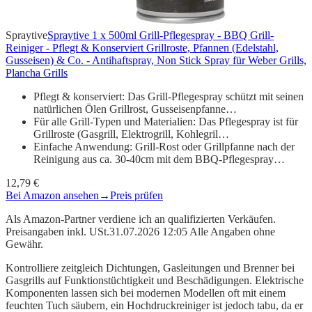
Spraytive
Spraytive 1 x 500ml Grill-Pflegespray - BBQ Grill-
Reiniger - Pflegt & Konserviert Grillroste, Pfannen (Edelstahl,
Gusseisen) & Co. - Antihaftspray, Non Stick Spray für Weber Grills,
Plancha Grills
Pflegt & konserviert: Das Grill-Pflegespray schützt mit seinen
natürlichen Ölen Grillrost, Gusseisenpfanne…
Für alle Grill-Typen und Materialien: Das Pflegespray ist für
Grillroste (Gasgrill, Elektrogrill, Kohlegril…
Einfache Anwendung: Grill-Rost oder Grillpfanne nach der
Reinigung aus ca. 30-40cm mit dem BBQ-Pflegespray…
12,79 €
Bei Amazon ansehen
→
Preis prüfen
Als Amazon-Partner verdiene ich an qualifizierten Verkäufen.
Preisangaben inkl. USt.31.07.2026 12:05 Alle Angaben ohne
Gewähr.
Kontrolliere zeitgleich Dichtungen, Gasleitungen und Brenner bei
Gasgrills auf Funktionstüchtigkeit und Beschädigungen. Elektrische
Komponenten lassen sich bei modernen Modellen oft mit einem
feuchten Tuch säubern, ein Hochdruckreiniger ist jedoch tabu, da er