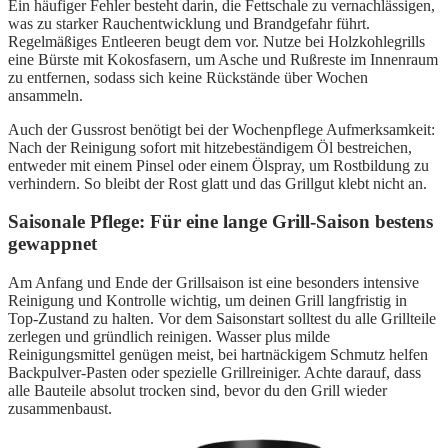
Ein häufiger Fehler besteht darin, die Fettschale zu vernachlässigen,
was zu starker Rauchentwicklung und Brandgefahr führt.
Regelmäßiges Entleeren beugt dem vor. Nutze bei Holzkohlegrills
eine Bürste mit Kokosfasern, um Asche und Rußreste im Innenraum
zu entfernen, sodass sich keine Rückstände über Wochen
ansammeln.
Auch der Gussrost benötigt bei der Wochenpflege Aufmerksamkeit:
Nach der Reinigung sofort mit hitzebeständigem Öl bestreichen,
entweder mit einem Pinsel oder einem Ölspray, um Rostbildung zu
verhindern. So bleibt der Rost glatt und das Grillgut klebt nicht an.
Saisonale Pflege: Für eine lange Grill-Saison bestens
gewappnet
Am Anfang und Ende der Grillsaison ist eine besonders intensive
Reinigung und Kontrolle wichtig, um deinen Grill langfristig in
Top-Zustand zu halten. Vor dem Saisonstart solltest du alle Grillteile
zerlegen und gründlich reinigen. Wasser plus milde
Reinigungsmittel genügen meist, bei hartnäckigem Schmutz helfen
Backpulver-Pasten oder spezielle Grillreiniger. Achte darauf, dass
alle Bauteile absolut trocken sind, bevor du den Grill wieder
zusammenbaust.