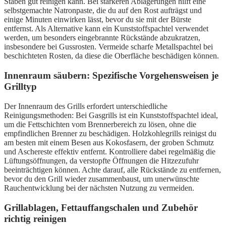
Stäben gut reinigen kann. Bei stärkeren Ablagerungen hilft eine
selbstgemachte Natronpaste, die du auf den Rost aufträgst und
einige Minuten einwirken lässt, bevor du sie mit der Bürste
entfernst. Als Alternative kann ein Kunststoffspachtel verwendet
werden, um besonders eingebrannte Rückstände abzukratzen,
insbesondere bei Gussrosten. Vermeide scharfe Metallspachtel bei
beschichteten Rosten, da diese die Oberfläche beschädigen können.
Innenraum säubern: Spezifische Vorgehensweisen je
Grilltyp
Der Innenraum des Grills erfordert unterschiedliche
Reinigungsmethoden: Bei Gasgrills ist ein Kunststoffspachtel ideal,
um die Fettschichten vom Brennerbereich zu lösen, ohne die
empfindlichen Brenner zu beschädigen. Holzkohlegrills reinigst du
am besten mit einem Besen aus Kokosfasern, der groben Schmutz
und Aschereste effektiv entfernt. Kontrolliere dabei regelmäßig die
Lüftungsöffnungen, da verstopfte Öffnungen die Hitzezufuhr
beeinträchtigen können. Achte darauf, alle Rückstände zu entfernen,
bevor du den Grill wieder zusammenbaust, um unerwünschte
Rauchentwicklung bei der nächsten Nutzung zu vermeiden.
Grillablagen, Fettauffangschalen und Zubehör
richtig reinigen