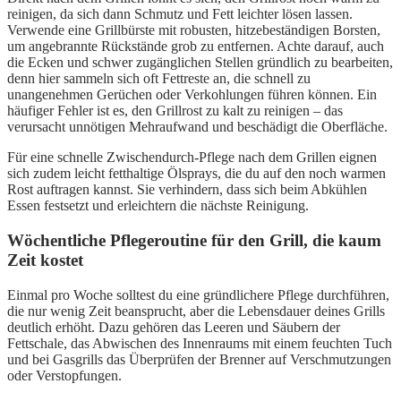
reinigen, da sich dann Schmutz und Fett leichter lösen lassen.
Verwende eine Grillbürste mit robusten, hitzebeständigen Borsten,
um angebrannte Rückstände grob zu entfernen. Achte darauf, auch
die Ecken und schwer zugänglichen Stellen gründlich zu bearbeiten,
denn hier sammeln sich oft Fettreste an, die schnell zu
unangenehmen Gerüchen oder Verkohlungen führen können. Ein
häufiger Fehler ist es, den Grillrost zu kalt zu reinigen – das
verursacht unnötigen Mehraufwand und beschädigt die Oberfläche.
Für eine schnelle Zwischendurch-Pflege nach dem Grillen eignen
sich zudem leicht fetthaltige Ölsprays, die du auf den noch warmen
Rost auftragen kannst. Sie verhindern, dass sich beim Abkühlen
Essen festsetzt und erleichtern die nächste Reinigung.
Wöchentliche Pflegeroutine für den Grill, die kaum
Zeit kostet
Einmal pro Woche solltest du eine gründlichere Pflege durchführen,
die nur wenig Zeit beansprucht, aber die Lebensdauer deines Grills
deutlich erhöht. Dazu gehören das Leeren und Säubern der
Fettschale, das Abwischen des Innenraums mit einem feuchten Tuch
und bei Gasgrills das Überprüfen der Brenner auf Verschmutzungen
oder Verstopfungen.