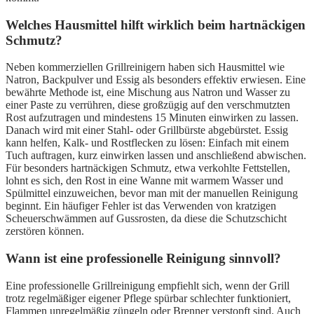
Welches Hausmittel hilft wirklich beim hartnäckigen
Schmutz?
Neben kommerziellen Grillreinigern haben sich Hausmittel wie
Natron, Backpulver und Essig als besonders effektiv erwiesen. Eine
bewährte Methode ist, eine Mischung aus Natron und Wasser zu
einer Paste zu verrühren, diese großzügig auf den verschmutzten
Rost aufzutragen und mindestens 15 Minuten einwirken zu lassen.
Danach wird mit einer Stahl- oder Grillbürste abgebürstet. Essig
kann helfen, Kalk- und Rostflecken zu lösen: Einfach mit einem
Tuch auftragen, kurz einwirken lassen und anschließend abwischen.
Für besonders hartnäckigen Schmutz, etwa verkohlte Fettstellen,
lohnt es sich, den Rost in eine Wanne mit warmem Wasser und
Spülmittel einzuweichen, bevor man mit der manuellen Reinigung
beginnt. Ein häufiger Fehler ist das Verwenden von kratzigen
Scheuerschwämmen auf Gussrosten, da diese die Schutzschicht
zerstören können.
Wann ist eine professionelle Reinigung sinnvoll?
Eine professionelle Grillreinigung empfiehlt sich, wenn der Grill
trotz regelmäßiger eigener Pflege spürbar schlechter funktioniert,
Flammen unregelmäßig züngeln oder Brenner verstopft sind. Auch