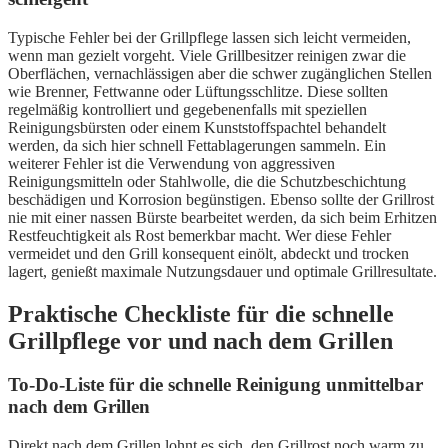
Typische Fehler bei der Grillpflege lassen sich leicht vermeiden,
wenn man gezielt vorgeht. Viele Grillbesitzer reinigen zwar die
Oberflächen, vernachlässigen aber die schwer zugänglichen Stellen
wie Brenner, Fettwanne oder Lüftungsschlitze. Diese sollten
regelmäßig kontrolliert und gegebenenfalls mit speziellen
Reinigungsbürsten oder einem Kunststoffspachtel behandelt
werden, da sich hier schnell Fettablagerungen sammeln. Ein
weiterer Fehler ist die Verwendung von aggressiven
Reinigungsmitteln oder Stahlwolle, die die Schutzbeschichtung
beschädigen und Korrosion begünstigen. Ebenso sollte der Grillrost
nie mit einer nassen Bürste bearbeitet werden, da sich beim Erhitzen
Restfeuchtigkeit als Rost bemerkbar macht. Wer diese Fehler
vermeidet und den Grill konsequent einölt, abdeckt und trocken
lagert, genießt maximale Nutzungsdauer und optimale Grillresultate.
Praktische Checkliste für die schnelle
Grillpflege vor und nach dem Grillen
To-Do-Liste für die schnelle Reinigung unmittelbar
nach dem Grillen
Direkt nach dem Grillen lohnt es sich, den Grillrost noch warm zu