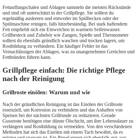
Fettauffangschalen und Ablagen sammeln die meisten Rückstände
und sind oft unterschätzt in der Grillpflege. Sie solltest du
regelmäßig ausleeren und entweder im Spülbecken oder der
Spülmaschine reinigen, falls hitzebeständig. Bei stark haftendem
Fett empfiehlt sich ein Einweichen in warmem Seifenwasser.
Grillbesteck und Zubehör wie Zangen, Spieße und Thermometer
solltest du ebenfalls gründlich waschen und trocken lagern, um
Rostbildung zu verhindern. Ein häufiger Fehler ist das
Vernachlässigen der Ablagen, was zu unangenehmen Gerüchen und
Fettbränden führen kann.
Grillpflege einfach: Die richtige Pflege
nach der Reinigung
Grillroste einölen: Warum und wie
Nach der gründlichen Reinigung ist das Einölen der Grillroste
essenziell, um Korrosion zu verhindern und das Anhaften von
Speisen bei der nächsten Grillrunde zu reduzieren. Gerade
Gussroste benötigen eine dünne Ölschicht, um ihre Lebensdauer zu
verlängern und Rostbildung zu vermeiden. Von den verschiedenen
Methoden hat sich das Einölen mit einem Tuch bewährt, da es
präzise und sparsam ist. Ein Pinsel eignet sich ebenfalls gut, vor