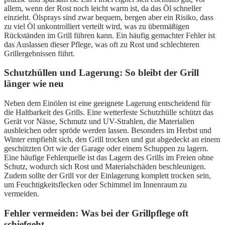
allem, wenn der Rost noch leicht warm ist, da das Öl schneller
einzieht. Ölsprays sind zwar bequem, bergen aber ein Risiko, dass
zu viel Öl unkontrolliert verteilt wird, was zu übermäßigen
Rückständen im Grill führen kann. Ein häufig gemachter Fehler ist
das Auslassen dieser Pflege, was oft zu Rost und schlechteren
Grillergebnissen führt.
Schutzhüllen und Lagerung: So bleibt der Grill
länger wie neu
Neben dem Einölen ist eine geeignete Lagerung entscheidend für
die Haltbarkeit des Grills. Eine wetterfeste Schutzhülle schützt das
Gerät vor Nässe, Schmutz und UV-Strahlen, die Materialien
ausbleichen oder spröde werden lassen. Besonders im Herbst und
Winter empfiehlt sich, den Grill trocken und gut abgedeckt an einem
geschützten Ort wie der Garage oder einem Schuppen zu lagern.
Eine häufige Fehlerquelle ist das Lagern des Grills im Freien ohne
Schutz, wodurch sich Rost und Materialschäden beschleunigen.
Zudem sollte der Grill vor der Einlagerung komplett trocken sein,
um Feuchtigkeitsflecken oder Schimmel im Innenraum zu
vermeiden.
Fehler vermeiden: Was bei der Grillpflege oft
schiefgeht