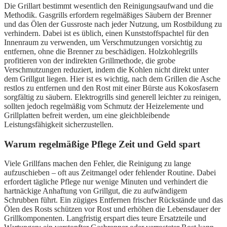
Die Grillart bestimmt wesentlich den Reinigungsaufwand und die
Methodik. Gasgrills erfordern regelmäßiges Säubern der Brenner
und das Ölen der Gussroste nach jeder Nutzung, um Rostbildung zu
verhindern. Dabei ist es üblich, einen Kunststoffspachtel für den
Innenraum zu verwenden, um Verschmutzungen vorsichtig zu
entfernen, ohne die Brenner zu beschädigen. Holzkohlegrills
profitieren von der indirekten Grillmethode, die grobe
Verschmutzungen reduziert, indem die Kohlen nicht direkt unter
dem Grillgut liegen. Hier ist es wichtig, nach dem Grillen die Asche
restlos zu entfernen und den Rost mit einer Bürste aus Kokosfasern
sorgfältig zu säubern. Elektrogrills sind generell leichter zu reinigen,
sollten jedoch regelmäßig vom Schmutz der Heizelemente und
Grillplatten befreit werden, um eine gleichbleibende
Leistungsfähigkeit sicherzustellen.
Warum regelmäßige Pflege Zeit und Geld spart
Viele Grillfans machen den Fehler, die Reinigung zu lange
aufzuschieben – oft aus Zeitmangel oder fehlender Routine. Dabei
erfordert tägliche Pflege nur wenige Minuten und verhindert die
hartnäckige Anhaftung von Grillgut, die zu aufwändigem
Schrubben führt. Ein zügiges Entfernen frischer Rückstände und das
Ölen des Rosts schützen vor Rost und erhöhen die Lebensdauer der
Grillkomponenten. Langfristig erspart dies teure Ersatzteile und