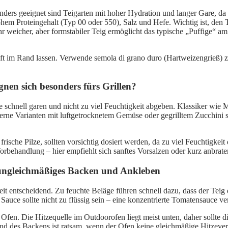
nders geeignet sind Teigarten mit hoher Hydration und langer Gare, da 
hohem Proteingehalt (Typ 00 oder 550), Salz und Hefe. Wichtig ist, den
ehr weicher, aber formstabiler Teig ermöglicht das typische „Puffige
ft im Rand lassen. Verwende semola di grano duro (Hartweizengrieß) z
gnen sich besonders fürs Grillen?
schnell garen und nicht zu viel Feuchtigkeit abgeben. Klassiker wie M
rne Varianten mit luftgetrocknetem Gemüse oder gegrilltem Zucchini si
rische Pilze, sollten vorsichtig dosiert werden, da zu viel Feuchtigke
behandlung – hier empfiehlt sich sanftes Vorsalzen oder kurz anbraten
, ungleichmäßiges Backen und Ankleben
t entscheidend. Zu feuchte Beläge führen schnell dazu, dass der Teig 
auce sollte nicht zu flüssig sein – eine konzentrierte Tomatensauce v
Ofen. Die Hitzequelle im Outdoorofen liegt meist unten, daher sollte d
d des Backens ist ratsam, wenn der Ofen keine gleichmäßige Hitzevert