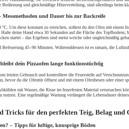
che Bedienung und gleichmäßige Hitzeverteilung, sind allerdings beim 
– Messmethoden und Dauer bis zur Backreife
0 °C. Um diese konstant zu erreichen, solltest du den Ofen mit einem
: Halte deine Hand etwa 30 Sekunden auf die Fläche des Topfbodens; bei
cken startet – das Ergebnis sind meist weiche oder ungleichmäßig geb
nd Befeuerung 45–90 Minuten. Währenddessen ist es ratsam, die Luftzuf
leibt dein Pizzaofen lange funktionstüchtig
 vom letzten Gebrauch und kontrolliere die Feuerstelle auf Verschmut
 bevor du die Ofentür öffnest und mit einem Ofenbesen oder einer spez
 Abkühlen mit Wasser, die Risse im feuerfesten Material verursachen kön
u nutzen. Eine regelmäßige Wartung verlängert die Lebensdauer deines 
d Tricks für den perfekten Teig, Belag un
en? – Tipps für luftige, knusprige Böden