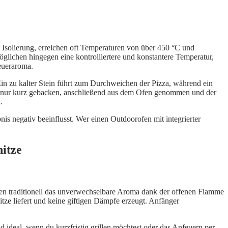
 Isolierung, erreichen oft Temperaturen von über 450 °C und
lichen hingegen eine kontrolliertere und konstantere Temperatur,
feueraroma.
in zu kalter Stein führt zum Durchweichen der Pizza, während ein
atur nur kurz gebacken, anschließend aus dem Ofen genommen und der
.
nis negativ beeinflusst. Wer einen Outdoorofen mit integrierter
hitze
ugen traditionell das unverwechselbare Aroma dank der offenen Flamme
tze liefert und keine giftigen Dämpfe erzeugt. Anfänger
 ideal, wenn du kurzfristig grillen möchtest oder das Anfeuern per