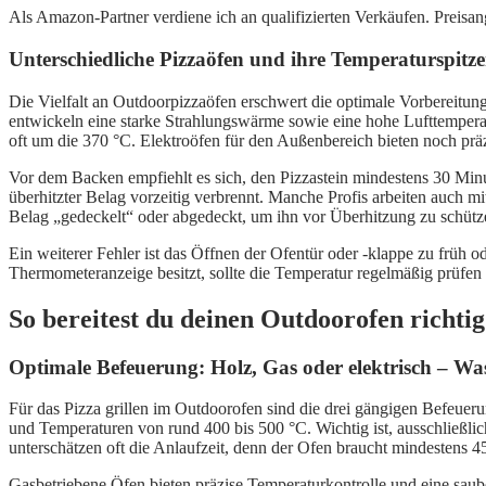
Als Amazon-Partner verdiene ich an qualifizierten Verkäufen. Preis
Unterschiedliche Pizzaöfen und ihre Temperaturspitze
Die Vielfalt an Outdoorpizzaöfen erschwert die optimale Vorbereitun
entwickeln eine starke Strahlungswärme sowie eine hohe Lufttempera
oft um die 370 °C. Elektroöfen für den Außenbereich bieten noch prä
Vor dem Backen empfiehlt es sich, den Pizzastein mindestens 30 Min
überhitzter Belag vorzeitig verbrennt. Manche Profis arbeiten auch 
Belag „gedeckelt“ oder abgedeckt, um ihn vor Überhitzung zu schütz
Ein weiterer Fehler ist das Öffnen der Ofentür oder -klappe zu früh o
Thermometeranzeige besitzt, sollte die Temperatur regelmäßig prüfe
So bereitest du deinen Outdoorofen richtig 
Optimale Befeuerung: Holz, Gas oder elektrisch – Was
Für das Pizza grillen im Outdoorofen sind die drei gängigen Befeuer
und Temperaturen von rund 400 bis 500 °C. Wichtig ist, ausschließlic
unterschätzen oft die Anlaufzeit, denn der Ofen braucht mindestens 4
Gasbetriebene Öfen bieten präzise Temperaturkontrolle und eine saube