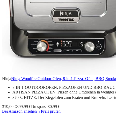
Ninja
Ninja Woodfire Outdoor-Ofen, 8-in-1-Pizza- Ofen, BBQ-Smoker 
8-IN-1-OUTDOOROFEN, PIZZAOFEN UND BBQ-RAUCHER: Fu
ARTISAN PIZZA OFEN: Pizzen ohne Umdrehen in weniger als
370℃ HITZE: Der Ziegelofen zum Braten und Brutzeln. Leistun
319,00 €
399,99 €
Du sparst 80,99 €
Bei Amazon ansehen
→
Preis prüfen