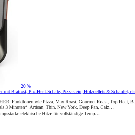
−20 %
mit Bratrost, Pro-Heat-Schale, Pizzastein, Holzpellets & Schaufel, e
nktionen wie Pizza, Max Roast, Gourmet Roast, Top Heat, 
 3 Minuten*. Artisan, Thin, New York, Deep Pan, Calz…
gsstarke elektrische Hitze für vollständige Temp…