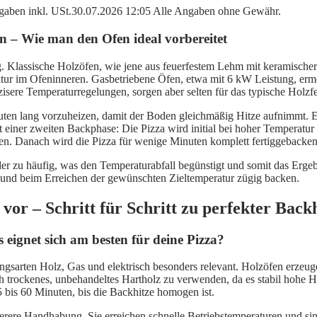
angaben inkl. USt.30.07.2026 12:05 Alle Angaben ohne Gewähr.
n – Wie man den Ofen ideal vorbereitet
g. Klassische Holzöfen, wie jene aus feuerfestem Lehm mit keramischer
tur im Ofeninneren. Gasbetriebene Öfen, etwa mit 6 kW Leistung, ermög
zisere Temperaturregelungen, sorgen aber selten für das typische Holz
uten lang vorzuheizen, damit der Boden gleichmäßig Hitze aufnimmt. E
mit einer zweiten Backphase: Die Pizza wird initial bei hoher Temper
en. Danach wird die Pizza für wenige Minuten komplett fertiggebacken
der zu häufig, was den Temperaturabfall begünstigt und somit das Ergeb
n und beim Erreichen der gewünschten Zieltemperatur zügig backen.
vor – Schritt für Schritt zu perfekter Back
 eignet sich am besten für deine Pizza?
ungsarten Holz, Gas und elektrisch besonders relevant. Holzöfen erze
h trockenes, unbehandeltes Hartholz zu verwenden, da es stabil hohe Hi
5 bis 60 Minuten, bis die Backhitze homogen ist.
rere Handhabung. Sie erreichen schnelle Betriebstemperaturen und sind