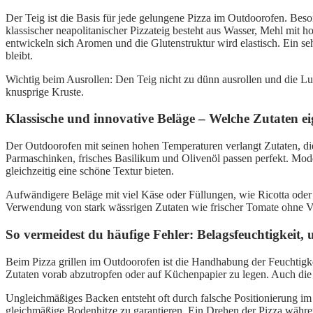
Der Teig ist die Basis für jede gelungene Pizza im Outdoorofen. Beso
klassischer neapolitanischer Pizzateig besteht aus Wasser, Mehl mit 
entwickeln sich Aromen und die Glutenstruktur wird elastisch. Ein s
bleibt.
Wichtig beim Ausrollen: Den Teig nicht zu dünn ausrollen und die Lu
knusprige Kruste.
Klassische und innovative Beläge – Welche Zutaten ei
Der Outdoorofen mit seinen hohen Temperaturen verlangt Zutaten, die 
Parmaschinken, frisches Basilikum und Olivenöl passen perfekt. Mode
gleichzeitig eine schöne Textur bieten.
Aufwändigere Beläge mit viel Käse oder Füllungen, wie Ricotta oder f
Verwendung von stark wässrigen Zutaten wie frischer Tomate ohne Vor
So vermeidest du häufige Fehler: Belagsfeuchtigkeit
Beim Pizza grillen im Outdoorofen ist die Handhabung der Feuchtigkei
Zutaten vorab abzutropfen oder auf Küchenpapier zu legen. Auch die S
Ungleichmäßiges Backen entsteht oft durch falsche Positionierung im 
gleichmäßige Bodenhitze zu garantieren. Ein Drehen der Pizza währen