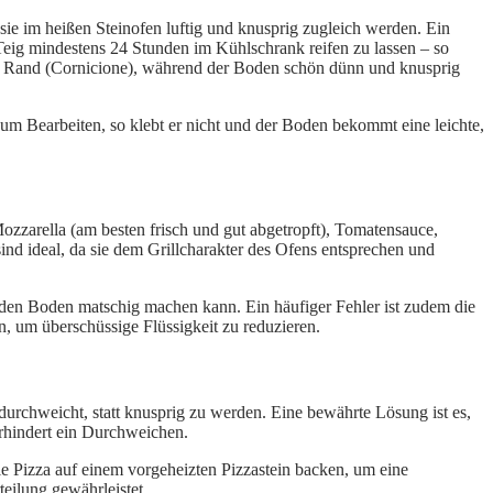
sie im heißen Steinofen luftig und knusprig zugleich werden. Ein
 Teig mindestens 24 Stunden im Kühlschrank reifen zu lassen – so
“ am Rand (Cornicione), während der Boden schön dünn und knusprig
um Bearbeiten, so klebt er nicht und der Boden bekommt eine leichte,
ozzarella (am besten frisch und gut abgetropft), Tomatensauce,
nd ideal, da sie dem Grillcharakter des Ofens entsprechen und
it den Boden matschig machen kann. Ein häufiger Fehler ist zudem die
, um überschüssige Flüssigkeit zu reduzieren.
durchweicht, statt knusprig zu werden. Eine bewährte Lösung ist es,
erhindert ein Durchweichen.
ie Pizza auf einem vorgeheizten Pizzastein backen, um eine
eilung gewährleistet.