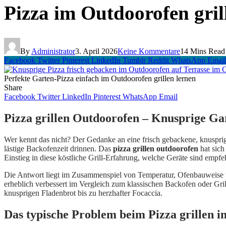
Pizza im Outdoorofen gril
By
Administrator
3. April 2026
Keine Kommentare
14 Mins Read
Facebook
Twitter
Pinterest
LinkedIn
Tumblr
Reddit
WhatsApp
Email
Perfekte Garten-Pizza einfach im Outdoorofen grillen lernen
Share
Facebook
Twitter
LinkedIn
Pinterest
WhatsApp
Email
Pizza grillen Outdoorofen – Knusprige G
Wer kennt das nicht? Der Gedanke an eine frisch gebackene, knusprig
lästige Backofenzeit drinnen. Das
pizza grillen outdoorofen
hat sich
Einstieg in diese köstliche Grill-Erfahrung, welche Geräte sind em
Die Antwort liegt im Zusammenspiel von Temperatur, Ofenbauweise un
erheblich verbessert im Vergleich zum klassischen Backofen oder Grill
knusprigen Fladenbrot bis zu herzhafter Focaccia.
Das typische Problem beim Pizza grillen 