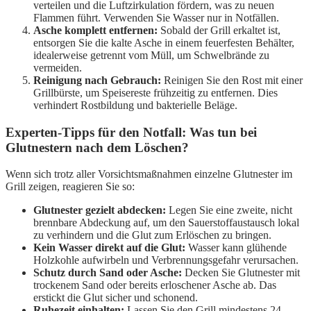
verteilen und die Luftzirkulation fördern, was zu neuen
Flammen führt. Verwenden Sie Wasser nur in Notfällen.
Asche komplett entfernen:
Sobald der Grill erkaltet ist,
entsorgen Sie die kalte Asche in einem feuerfesten Behälter,
idealerweise getrennt vom Müll, um Schwelbrände zu
vermeiden.
Reinigung nach Gebrauch:
Reinigen Sie den Rost mit einer
Grillbürste, um Speisereste frühzeitig zu entfernen. Dies
verhindert Rostbildung und bakterielle Beläge.
Experten-Tipps für den Notfall: Was tun bei
Glutnestern nach dem Löschen?
Wenn sich trotz aller Vorsichtsmaßnahmen einzelne Glutnester im
Grill zeigen, reagieren Sie so:
Glutnester gezielt abdecken:
Legen Sie eine zweite, nicht
brennbare Abdeckung auf, um den Sauerstoffaustausch lokal
zu verhindern und die Glut zum Erlöschen zu bringen.
Kein Wasser direkt auf die Glut:
Wasser kann glühende
Holzkohle aufwirbeln und Verbrennungsgefahr verursachen.
Schutz durch Sand oder Asche:
Decken Sie Glutnester mit
trockenem Sand oder bereits erloschener Asche ab. Das
erstickt die Glut sicher und schonend.
Ruhezeit einhalten:
Lassen Sie den Grill mindestens 24