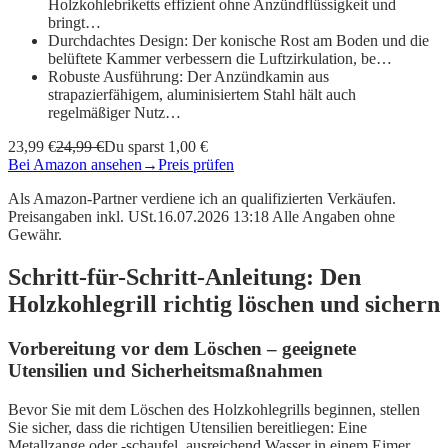
Holzkohlebriketts effizient ohne Anzündflüssigkeit und
bringt…
Durchdachtes Design: Der konische Rost am Boden und die
belüftete Kammer verbessern die Luftzirkulation, be…
Robuste Ausführung: Der Anzündkamin aus
strapazierfähigem, aluminisiertem Stahl hält auch
regelmäßiger Nutz…
23,99 €
24,99 €
Du sparst 1,00 €
Bei Amazon ansehen
→
Preis prüfen
Als Amazon-Partner verdiene ich an qualifizierten Verkäufen.
Preisangaben inkl. USt.16.07.2026 13:18 Alle Angaben ohne
Gewähr.
Schritt-für-Schritt-Anleitung: Den
Holzkohlegrill richtig löschen und sichern
Vorbereitung vor dem Löschen – geeignete
Utensilien und Sicherheitsmaßnahmen
Bevor Sie mit dem Löschen des Holzkohlegrills beginnen, stellen
Sie sicher, dass die richtigen Utensilien bereitliegen: Eine
Metallzange oder -schaufel, ausreichend Wasser in einem Eimer