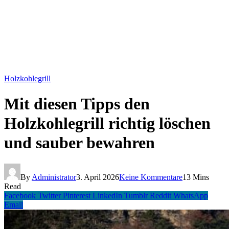
Holzkohlegrill
Mit diesen Tipps den
Holzkohlegrill richtig löschen
und sauber bewahren
By
Administrator
3. April 2026
Keine Kommentare
13 Mins
Read
Facebook
Twitter
Pinterest
LinkedIn
Tumblr
Reddit
WhatsApp
Email