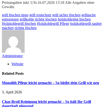
Preisangaben inkl. USt.16.07.2026 13:18 Alle Angaben ohne
Gewähr.
grill löschen tipps
grill rostschutz
grill sicher löschen
grillasche
entsorgung
grillkohle richtig löschen
holzkohleglut löschen
Holzkohlegrill löschen
Holzkohlegrill Pflege
holzkohlegrill sauber
machen
richtig löschen
Administrator
Website
Related
Posts
Monolith Pflege leicht gemacht – So bleibt dein Grill wie neu
3. April 2026
Char-Broil Reinigung leicht gemacht – So hält Ihr Grill
dauerhaft glänzend