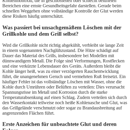
Kohlenmonoxid, die in geschlossenen oder schlecht belüfteten
Bereichen eine ernste Gesundheitsgefahr darstellen. Gerade beim
schnellen Weggehen ohne vollständige Kontrolle der Glut werden
diese Risiken häufig unterschätzt.
Was passiert bei unsachgemäßem Löschen mit der
Grillkohle und dem Grill selbst?
Wird die Grillkohle nicht richtig abgekühlt, verbleibt sie lange Zeit
in einem sogenannten Nachglühzustand. Die Hitze schädigt auf
Dauer das Material des Grills, insbesondere bei Modellen mit
dünnwandigem Metall. Die Folge sind Verformungen, Rostflecken
und eine verkürzte Lebensdauer des Geräts. Außerdem bleibt die
Kohle länger heiß, was zu einer verzögerten Rauchentwicklung
führt, die unangenehmen Geruch und vermehrten Ruß freisetzt. Ein
häufiger Fehler ist das vollständige Löschen mit Wasser, ohne die
Kohle durch Umrühren oder Belüften zu verteilen: Dies verursacht
Spannungsrisse im Metall und Korrosion durch die starke
Temperaturabsenkung auf einen Schlag. Zudem verteilen sich durch
den Wasserkontakt teilweise noch heiße Kohlenasche und Glut, was
das Grillgelände verschmutzt oder sogar zu Brandausbreitung auf
angrenzenden Flächen führt.
Erste Anzeichen für unbeachtete Glut und deren