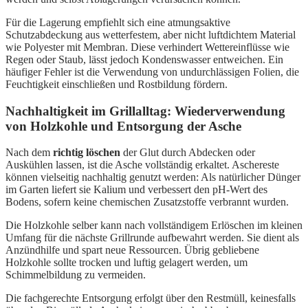
Für die Lagerung empfiehlt sich eine atmungsaktive
Schutzabdeckung aus wetterfestem, aber nicht luftdichtem Material
wie Polyester mit Membran. Diese verhindert Wettereinflüsse wie
Regen oder Staub, lässt jedoch Kondenswasser entweichen. Ein
häufiger Fehler ist die Verwendung von undurchlässigen Folien, die
Feuchtigkeit einschließen und Rostbildung fördern.
Nachhaltigkeit im Grillalltag: Wiederverwendung
von Holzkohle und Entsorgung der Asche
Nach dem
richtig löschen
der Glut durch Abdecken oder
Auskühlen lassen, ist die Asche vollständig erkaltet. Aschereste
können vielseitig nachhaltig genutzt werden: Als natürlicher Dünger
im Garten liefert sie Kalium und verbessert den pH-Wert des
Bodens, sofern keine chemischen Zusatzstoffe verbrannt wurden.
Die Holzkohle selber kann nach vollständigem Erlöschen im kleinen
Umfang für die nächste Grillrunde aufbewahrt werden. Sie dient als
Anzündhilfe und spart neue Ressourcen. Übrig gebliebene
Holzkohle sollte trocken und luftig gelagert werden, um
Schimmelbildung zu vermeiden.
Die fachgerechte Entsorgung erfolgt über den Restmüll, keinesfalls