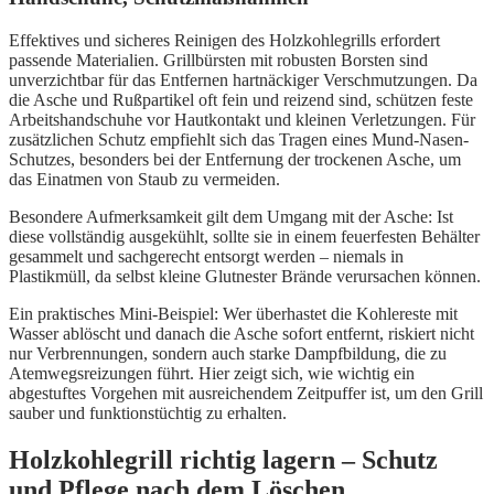
Effektives und sicheres Reinigen des Holzkohlegrills erfordert
passende Materialien. Grillbürsten mit robusten Borsten sind
unverzichtbar für das Entfernen hartnäckiger Verschmutzungen. Da
die Asche und Rußpartikel oft fein und reizend sind, schützen feste
Arbeitshandschuhe vor Hautkontakt und kleinen Verletzungen. Für
zusätzlichen Schutz empfiehlt sich das Tragen eines Mund-Nasen-
Schutzes, besonders bei der Entfernung der trockenen Asche, um
das Einatmen von Staub zu vermeiden.
Besondere Aufmerksamkeit gilt dem Umgang mit der Asche: Ist
diese vollständig ausgekühlt, sollte sie in einem feuerfesten Behälter
gesammelt und sachgerecht entsorgt werden – niemals in
Plastikmüll, da selbst kleine Glutnester Brände verursachen können.
Ein praktisches Mini-Beispiel: Wer überhastet die Kohlereste mit
Wasser ablöscht und danach die Asche sofort entfernt, riskiert nicht
nur Verbrennungen, sondern auch starke Dampfbildung, die zu
Atemwegsreizungen führt. Hier zeigt sich, wie wichtig ein
abgestuftes Vorgehen mit ausreichendem Zeitpuffer ist, um den Grill
sauber und funktionstüchtig zu erhalten.
Holzkohlegrill richtig lagern – Schutz
und Pflege nach dem Löschen