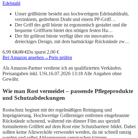
Edelstahl
Unser grillbürste besteht aus hochwertigem Edelstahldraht,
verzinktem, gedrehtem Draht und einem PP-Griff…
Der Griff des grill bürste ist ergonomisch gestaltet und die
bequeme Griffform bietet den nötigen festen Ha…
Der für grillrost bürste verfügt über ein innovatives
dreieckiges Design, mit dem hartnäckige Rückstände zw…
6,99 €
8,99 €
Du sparst 2,00 €
Bei Amazon ansehen
→
Preis prüfen
Als Amazon-Partner verdiene ich an qualifizierten Verkäufen.
Preisangaben inkl. USt.16.07.2026 13:18 Alle Angaben ohne
Gewähr.
Wie man Rost vermeidet – passende Pflegeprodukte
und Schutzabdeckungen
Rostschutz beginnt mit der regelmäßigen Reinigung und
Imprägnierung. Hochwertige Grillreiniger entfernen eingebrannte
Rückstände schonend, während ein dünner Film aus speziell
formuliertem Grillfett auf dem Rost eine Schutzbarriere bildet. Dabei
sollten keine Allzwecköle verwendet werden, da sie schnell ranzig
werden und selbst Ablagerungen verursachen können.