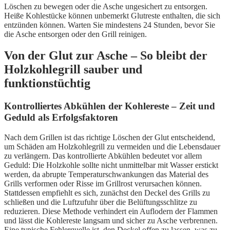
Löschen zu bewegen oder die Asche ungesichert zu entsorgen.
Heiße Kohlestücke können unbemerkt Glutreste enthalten, die sich
entzünden können. Warten Sie mindestens 24 Stunden, bevor Sie
die Asche entsorgen oder den Grill reinigen.
Von der Glut zur Asche – So bleibt der
Holzkohlegrill sauber und
funktionstüchtig
Kontrolliertes Abkühlen der Kohlereste – Zeit und
Geduld als Erfolgsfaktoren
Nach dem Grillen ist das richtige Löschen der Glut entscheidend,
um Schäden am Holzkohlegrill zu vermeiden und die Lebensdauer
zu verlängern. Das kontrollierte Abkühlen bedeutet vor allem
Geduld: Die Holzkohle sollte nicht unmittelbar mit Wasser erstickt
werden, da abrupte Temperaturschwankungen das Material des
Grills verformen oder Risse im Grillrost verursachen können.
Stattdessen empfiehlt es sich, zunächst den Deckel des Grills zu
schließen und die Luftzufuhr über die Belüftungsschlitze zu
reduzieren. Diese Methode verhindert ein Auflodern der Flammen
und lässt die Kohlereste langsam und sicher zu Asche verbrennen.
Eine typische Fehlerquelle ist, den Deckel offen zu lassen, was zu