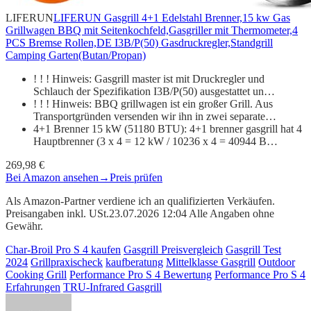
LIFERUN
LIFERUN Gasgrill 4+1 Edelstahl Brenner,15 kw Gas
Grillwagen BBQ mit Seitenkochfeld,Gasgriller mit Thermometer,4
PCS Bremse Rollen,DE I3B/P(50) Gasdruckregler,Standgrill
Camping Garten(Butan/Propan)
! ! ! Hinweis: Gasgrill master ist mit Druckregler und
Schlauch der Spezifikation I3B/P(50) ausgestattet un…
! ! ! Hinweis: BBQ grillwagen ist ein großer Grill. Aus
Transportgründen versenden wir ihn in zwei separate…
4+1 Brenner 15 kW (51180 BTU): 4+1 brenner gasgrill hat 4
Hauptbrenner (3 x 4 = 12 kW / 10236 x 4 = 40944 B…
269,98 €
Bei Amazon ansehen
→
Preis prüfen
Als Amazon-Partner verdiene ich an qualifizierten Verkäufen.
Preisangaben inkl. USt.23.07.2026 12:04 Alle Angaben ohne
Gewähr.
Char-Broil Pro S 4 kaufen
Gasgrill Preisvergleich
Gasgrill Test
2024
Grillpraxischeck
kaufberatung
Mittelklasse Gasgrill
Outdoor
Cooking Grill
Performance Pro S 4 Bewertung
Performance Pro S 4
Erfahrungen
TRU-Infrared Gasgrill