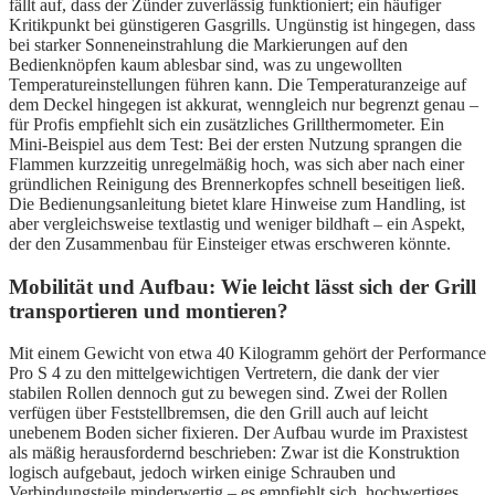
fällt auf, dass der Zünder zuverlässig funktioniert; ein häufiger
Kritikpunkt bei günstigeren Gasgrills. Ungünstig ist hingegen, dass
bei starker Sonneneinstrahlung die Markierungen auf den
Bedienknöpfen kaum ablesbar sind, was zu ungewollten
Temperatureinstellungen führen kann. Die Temperaturanzeige auf
dem Deckel hingegen ist akkurat, wenngleich nur begrenzt genau –
für Profis empfiehlt sich ein zusätzliches Grillthermometer. Ein
Mini-Beispiel aus dem Test: Bei der ersten Nutzung sprangen die
Flammen kurzzeitig unregelmäßig hoch, was sich aber nach einer
gründlichen Reinigung des Brennerkopfes schnell beseitigen ließ.
Die Bedienungsanleitung bietet klare Hinweise zum Handling, ist
aber vergleichsweise textlastig und weniger bildhaft – ein Aspekt,
der den Zusammenbau für Einsteiger etwas erschweren könnte.
Mobilität und Aufbau: Wie leicht lässt sich der Grill
transportieren und montieren?
Mit einem Gewicht von etwa 40 Kilogramm gehört der Performance
Pro S 4 zu den mittelgewichtigen Vertretern, die dank der vier
stabilen Rollen dennoch gut zu bewegen sind. Zwei der Rollen
verfügen über Feststellbremsen, die den Grill auch auf leicht
unebenem Boden sicher fixieren. Der Aufbau wurde im Praxistest
als mäßig herausfordernd beschrieben: Zwar ist die Konstruktion
logisch aufgebaut, jedoch wirken einige Schrauben und
Verbindungsteile minderwertig – es empfiehlt sich, hochwertiges