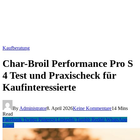
Kaufberatung
Char-Broil Performance Pro S
4 Test und Praxischeck für
Kaufinteressierte
By
Administrator
8. April 2026
Keine Kommentare
14 Mins
Read
Facebook
Twitter
Pinterest
LinkedIn
Tumblr
Reddit
WhatsApp
Email