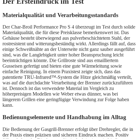
Der Ersteindruck im Test
Materialqualität und Verarbeitungsstandards
Der Char-Broil Performance Pro S 4 überzeugt im Test durch solide
Materialqualität, die für diese Preisklasse bemerkenswert ist. Das
Gehäuse besteht überwiegend aus pulverbeschichtetem Stahl, der
rostresistent und witterungsbeständig wirkt. Allerdings fällt auf, dass
einige Schweißnähte an der Unterseite nicht ganz sauber ausgeführt
sind, was die Langlebigkeit unter hoher Beanspruchung leicht
beeinträchtigen könnte. Die Grillroste sind aus emailliertem
Gusseisen gefertigt und bieten eine gute Wärmeleitung sowie
einfache Reinigung. In einem Praxistest zeigte sich, dass das
patentierte TRU-Infrared™-System die Hitze gleichmäßig verteilt,
was auf die durchdachte Verarbeitung der Brenner zurückzuführen
ist. Dennoch ist das verwendete Material im Vergleich zu
höherpreisigen Modellen wie Weber etwas dünner, was bei
längerem Grillen eine geringfügige Verwindung zur Folge haben
kann.
Bedienungselemente und Handhabung im Alltag
Die Bedienung der Gasgrill-Brenner erfolgt über Drehregler, die in
der Praxis einen präzisen und sicheren Eindruck machen. Positiv