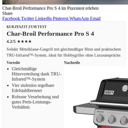
Char-Broil Performance Pro S 4 im Praxistest erleben
Share
Facebook
Twitter
LinkedIn
Pinterest
WhatsApp
Email
KURZFAZIT ZUM TEST
Char-Broil Performance Pro S 4
4.2/5
★★★★
Solider Mittelklasse-Gasgrill mit gleichmäßiger Hitze und praktischem
TRU-Infrared™-System, ideal für Hobbygriller ohne Luxusansprüche.
Vorteile
Nachteile
Gleichmäßige
Hitzeverteilung dank TRU-
Infrared™-System
Vier stufenlos regelbare
Edelstahlbrenner
Robuste Verarbeitung und
gutes Preis-Leistungs-
Verhältnis