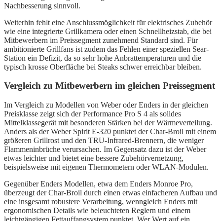
Nachbesserung sinnvoll.
Weiterhin fehlt eine Anschlussmöglichkeit für elektrisches Zubehör
wie eine integrierte Grillkamera oder einen Schnellheizstab, die bei
Mitbewerbern im Preissegment zunehmend Standard sind. Für
ambitionierte Grillfans ist zudem das Fehlen einer speziellen Sear-
Station ein Defizit, da so sehr hohe Anbrattemperaturen und die
typisch krosse Oberfläche bei Steaks schwer erreichbar bleiben.
Vergleich zu Mitbewerbern im gleichen Preissegment
Im Vergleich zu Modellen von Weber oder Enders in der gleichen
Preisklasse zeigt sich der Performance Pro S 4 als solides
Mittelklassegerät mit besonderen Stärken bei der Wärmeverteilung.
Anders als der Weber Spirit E-320 punktet der Char-Broil mit einem
größeren Grillrost und den TRU-Infrared-Brennern, die weniger
Flammeninbrüche verursachen. Im Gegensatz dazu ist der Weber
etwas leichter und bietet eine bessere Zubehörvernetzung,
beispielsweise mit eigenen Thermometern oder WLAN-Modulen.
Gegenüber Enders Modellen, etwa dem Enders Monroe Pro,
überzeugt der Char-Broil durch einen etwas einfacheren Aufbau und
eine insgesamt robustere Verarbeitung, wenngleich Enders mit
ergonomischen Details wie beleuchteten Reglern und einem
leichtgängigen Fettauffangsystem punktet. Wer Wert auf ein