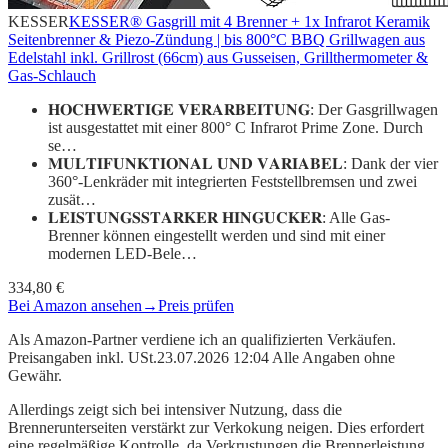
KESSER
KESSER® Gasgrill mit 4 Brenner + 1x Infrarot Keramik
Seitenbrenner & Piezo-Zündung | bis 800°C BBQ Grillwagen aus
Edelstahl inkl. Grillrost (66cm) aus Gusseisen, Grillthermometer &
Gas-Schlauch
𝐇𝐎𝐂𝐇𝐖𝐄𝐑𝐓𝐈𝐆𝐄 𝐕𝐄𝐑𝐀𝐑𝐁𝐄𝐈𝐓𝐔𝐍𝐆: Der Gasgrillwagen
ist ausgestattet mit einer 800° C Infrarot Prime Zone. Durch
se…
𝐌𝐔𝐋𝐓𝐈𝐅𝐔𝐍𝐊𝐓𝐈𝐎𝐍𝐀𝐋 𝐔𝐍𝐃 𝐕𝐀𝐑𝐈𝐀𝐁𝐄𝐋: Dank der vier
360°-Lenkräder mit integrierten Feststellbremsen und zwei
zusät…
𝐋𝐄𝐈𝐒𝐓𝐔𝐍𝐆𝐒𝐒𝐓𝐀𝐑𝐊𝐄𝐑 𝐇𝐈𝐍𝐆𝐔𝐂𝐊𝐄𝐑: Alle Gas-
Brenner können eingestellt werden und sind mit einer
modernen LED-Bele…
334,80 €
Bei Amazon ansehen
→
Preis prüfen
Als Amazon-Partner verdiene ich an qualifizierten Verkäufen.
Preisangaben inkl. USt.23.07.2026 12:04 Alle Angaben ohne
Gewähr.
Allerdings zeigt sich bei intensiver Nutzung, dass die
Brennerunterseiten verstärkt zur Verkokung neigen. Dies erfordert
eine regelmäßige Kontrolle, da Verkrustungen die Brennerleistung