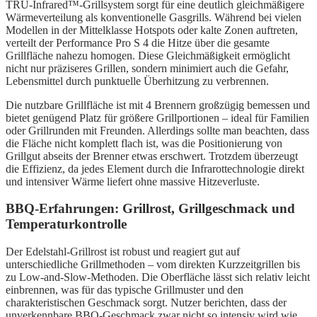
TRU-Infrared™-Grillsystem sorgt für eine deutlich gleichmäßigere
Wärmeverteilung als konventionelle Gasgrills. Während bei vielen
Modellen in der Mittelklasse Hotspots oder kalte Zonen auftreten,
verteilt der Performance Pro S 4 die Hitze über die gesamte
Grillfläche nahezu homogen. Diese Gleichmäßigkeit ermöglicht
nicht nur präziseres Grillen, sondern minimiert auch die Gefahr,
Lebensmittel durch punktuelle Überhitzung zu verbrennen.
Die nutzbare Grillfläche ist mit 4 Brennern großzügig bemessen und
bietet genügend Platz für größere Grillportionen – ideal für Familien
oder Grillrunden mit Freunden. Allerdings sollte man beachten, dass
die Fläche nicht komplett flach ist, was die Positionierung von
Grillgut abseits der Brenner etwas erschwert. Trotzdem überzeugt
die Effizienz, da jedes Element durch die Infrarottechnologie direkt
und intensiver Wärme liefert ohne massive Hitzeverluste.
BBQ-Erfahrungen: Grillrost, Grillgeschmack und
Temperaturkontrolle
Der Edelstahl-Grillrost ist robust und reagiert gut auf
unterschiedliche Grillmethoden – vom direkten Kurzzeitgrillen bis
zu Low-and-Slow-Methoden. Die Oberfläche lässt sich relativ leicht
einbrennen, was für das typische Grillmuster und den
charakteristischen Geschmack sorgt. Nutzer berichten, dass der
unverkennbare BBQ-Geschmack zwar nicht so intensiv wird wie