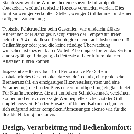
Stattdessen wird die Wärme über eine spezielle Infrarotplatte
abgegeben, wodurch typische Hotspots vermieden werden. Dies
führt zu weniger verkohlten Stellen, weniger Grillflammen und einer
saftigeren Zubereitung.
Typische Fehlerquellen beim Gasgrillen, wie ungleichmäßiges
Anbrennen oder ständiges Nachjustieren der Temperatur, treten
beim Pro S 4 dank dieser Technologie seltener auf. Insbesondere für
Grillanfänger oder jene, die keine ständige Überwachung
wünschen, ist dies ein klarer Vorteil. Allerdings erfordert das System
eine sorgfältige Reinigung, da Fettreste auf der Infrarotplatte zu
Ausfällen führen können.
Insgesamt stellt der Char-Broil Performance Pro S 4 ein
ausbalanciertes Gesamtpaket dar: solide Technik, eine praktische
Brenneranzahl, ein einzigartiges Hitzeverteilersystem und eine
Verarbeitung, die für den Preis eine vernünftige Langlebigkeit bietet.
Für Kaufinteressierte, die auf unnötigen Schnickschnack verzichten
können und eine zuverlässige Wärmequelle suchen, ist der Grill
empfehlenswert. Für den Einsatz auf kleinen Balkonen eignet er
sich aufgrund seiner kompakten Abmessungen ebenso wie für die
flexible Nutzung im Garten.
Design, Verarbeitung und Bedienkomfort: