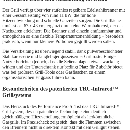
Der Grill verfügt über vier stufenlos regelbare Edelstahlbrenner mit
einer Gesamtleistung von rund 11 kW, die für hohe
Hitzeentwicklung und schnelle Garzeiten sorgen. Die Grillfläche
umfasst ca. 63 x 43 cm, ergänzt durch eine Warmhalterost, der das
Nachgaren erleichtert. Die Brenner sind einzeln entflammbar und
ermöglichen so eine flexible Temperaturzonenbildung – besonders
praktisch, wenn nur kleinere Portionen gegrillt werden sollen.
Die Verarbeitung ist überwiegend stabil, dank pulverbeschichteter
Stahlkarosserie und langlebiger gusseiserner Grillroste. Einige
Nutzer berichten jedoch, dass die Seitenablagen etwas wackelig
wirken und der Unterschrank nur bedingt Platz für Zubehör bietet,
was bei größeren Grill-Tools oder Gasflaschen zu einem
organisatorischen Engpass führen kann.
Besonderheiten des patentierten TRU-Infrared™
Grillsystems
Das Herzstück des Performance Pro S 4 ist das TRU-Infrared™-
Grillsystem, dessen patentierte Technologie eine deutlich
gleichmäßigere Hitzeverteilung ermöglicht als herkömmliche
Gasgrills. Im Praxischeck zeigt sich, dass die Flammen zwischen
den Brennern nicht in direktem Kontakt mit dem Grillgut stehen.