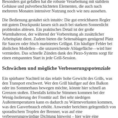
Besonders gut gefallen hat die robuste Verarbeitung mit stabilem
Gehäuse und pulverbeschichteten Elementen, die auch nach
mehreren Monaten intensiver Nutzung noch wie neu aussehen.
Die Bedienung gestaltet sich intuitiv: Die gut erreichbaren Regler
mit gutem Druckpunkt lassen sich auch bei starkem Sonnenlicht
problemlos ablesen. Ein praktisches Detail ist der große
Warmhalterost, der während der Vorbereitung als zusätzlicher
Arbeitsplatz dient. Zudem bieten die Seitenablagen genügend Platz
für Saucen oder frisch mariniertes Grillgut. Ein häufiger Fehler bei
ähnlichen Modellen—die unzureichende Ablagefläche—wird hier
vermieden. Das schnelle Zünden dank des Piezo-Systems sorgt für
einen entspannten Start in jede Grill-Session.
Schwächen und mögliche Verbesserungspotenziale
Ein spürbarer Nachteil ist das relativ hohe Gewicht des Grills, was
den Transport erschwert. Wer den Grill häufiger auf den Balkon
oder ins Sommerhaus bewegen möchte, könnte hier schnell an
Grenzen stoßen. Ebenfalls kritische Stimmen kommen bei der
Wenig-Isolierung der Fronttür auf: Bei sehr niedrigen
Außentemperaturen kann es dadurch zu Wärmeverlusten kommen,
was den Gasverbrauch erhöht. Anwender berichten gelegentlich von
sporadischem Tropfen der Brenner, was auf eine
verbesserungswürdige Dichtung hinweist – hier wäre eine