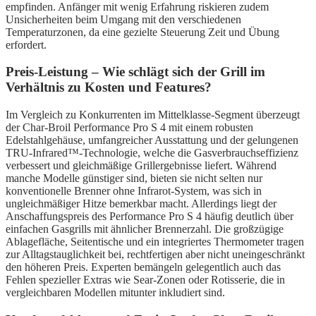
empfinden. Anfänger mit wenig Erfahrung riskieren zudem
Unsicherheiten beim Umgang mit den verschiedenen
Temperaturzonen, da eine gezielte Steuerung Zeit und Übung
erfordert.
Preis-Leistung – Wie schlägt sich der Grill im
Verhältnis zu Kosten und Features?
Im Vergleich zu Konkurrenten im Mittelklasse-Segment überzeugt
der Char-Broil Performance Pro S 4 mit einem robusten
Edelstahlgehäuse, umfangreicher Ausstattung und der gelungenen
TRU-Infrared™-Technologie, welche die Gasverbrauchseffizienz
verbessert und gleichmäßige Grillergebnisse liefert. Während
manche Modelle günstiger sind, bieten sie nicht selten nur
konventionelle Brenner ohne Infrarot-System, was sich in
ungleichmäßiger Hitze bemerkbar macht. Allerdings liegt der
Anschaffungspreis des Performance Pro S 4 häufig deutlich über
einfachen Gasgrills mit ähnlicher Brennerzahl. Die großzügige
Ablagefläche, Seitentische und ein integriertes Thermometer tragen
zur Alltagstauglichkeit bei, rechtfertigen aber nicht uneingeschränkt
den höheren Preis. Experten bemängeln gelegentlich auch das
Fehlen spezieller Extras wie Sear-Zonen oder Rotisserie, die in
vergleichbaren Modellen mitunter inkludiert sind.