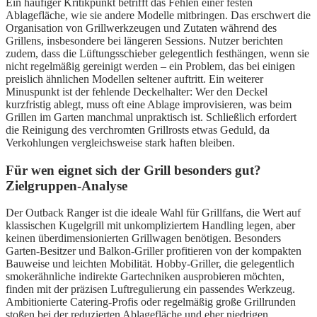
Ein häufiger Kritikpunkt betrifft das Fehlen einer festen
Ablagefläche, wie sie andere Modelle mitbringen. Das erschwert die
Organisation von Grillwerkzeugen und Zutaten während des
Grillens, insbesondere bei längeren Sessions. Nutzer berichten
zudem, dass die Lüftungsschieber gelegentlich festhängen, wenn sie
nicht regelmäßig gereinigt werden – ein Problem, das bei einigen
preislich ähnlichen Modellen seltener auftritt. Ein weiterer
Minuspunkt ist der fehlende Deckelhalter: Wer den Deckel
kurzfristig ablegt, muss oft eine Ablage improvisieren, was beim
Grillen im Garten manchmal unpraktisch ist. Schließlich erfordert
die Reinigung des verchromten Grillrosts etwas Geduld, da
Verkohlungen vergleichsweise stark haften bleiben.
Für wen eignet sich der Grill besonders gut?
Zielgruppen-Analyse
Der Outback Ranger ist die ideale Wahl für Grillfans, die Wert auf
klassischen Kugelgrill mit unkompliziertem Handling legen, aber
keinen überdimensionierten Grillwagen benötigen. Besonders
Garten-Besitzer und Balkon-Griller profitieren von der kompakten
Bauweise und leichten Mobilität. Hobby-Griller, die gelegentlich
smokerähnliche indirekte Gartechniken ausprobieren möchten,
finden mit der präzisen Luftregulierung ein passendes Werkzeug.
Ambitionierte Catering-Profis oder regelmäßig große Grillrunden
stoßen bei der reduzierten Ablagefläche und eher niedrigen