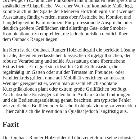
Grillwagen TC3
ähnliche Funktionen mit minimalem Mehrpreis und
zusätzlicher Ablagefläche. Wer eher Wert auf kompakte Maße legt,
könnte auch in der Sparte der kleineren Holzkohlegrills mit weniger
Ausstattung fündig werden, muss aber Abstriche bei Komfort und
Langlebigkeit in Kauf nehmen. Für professionelle Ansprüche oder
deutlich größere Grillflächen sind allerdings Gas- oder Smoker-
Kombinationen zu empfehlen, die jedoch preislich deutlich über
dem Outback Ranger liegen.
Im Kern ist der Outback Ranger Holzkohlegrill die perfekte Lösung
für alle, die einen verlässlichen klassischen Kugelgrill suchen, der
robuste Verarbeitung und solide Ausstattung ohne übertriebene
Extras bietet. Er eignet sich ideal für Grill-Enthusiasten, die
regelmäßig im Garten oder auf der Terrasse im Freundes- oder
Familienkreis grillen, ohne auf Mobilität verzichten zu müssen.
Weniger geeignet ist er, wenn man ausschließlich spontane
Kurzgrillaktionen plant oder extrem große Grillflächen benötigt.
Auch absolute Einsteiger sollten beim Aufbau Geduld mitbringen
und die Bedienungsanleitung genau beachten, um typische Fehler
wie zu dichtes Befüllen oder falsche Kohleplatzierung zu vermeiden
– hier zahlt sich die Investition in Qualität jedoch langfristig aus.
Fazit
Der Outback Ranger Holzkohlegrill überzeugt durch seine robuste