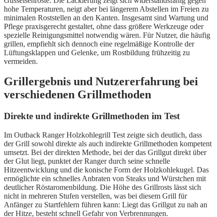
Gusseisenroste. Die Lackierung zeigt sich widerstandsfähig gegen
hohe Temperaturen, neigt aber bei längerem Abstellen im Freien zu
minimalen Roststellen an den Kanten. Insgesamt sind Wartung und
Pflege praxisgerecht gestaltet, ohne dass größere Werkzeuge oder
spezielle Reinigungsmittel notwendig wären. Für Nutzer, die häufig
grillen, empfiehlt sich dennoch eine regelmäßige Kontrolle der
Lüftungsklappen und Gelenke, um Rostbildung frühzeitig zu
vermeiden.
Grillergebnis und Nutzererfahrung bei
verschiedenen Grillmethoden
Direkte und indirekte Grillmethoden im Test
Im Outback Ranger Holzkohlegrill Test zeigte sich deutlich, dass
der Grill sowohl direkte als auch indirekte Grillmethoden kompetent
umsetzt. Bei der direkten Methode, bei der das Grillgut direkt über
der Glut liegt, punktet der Ranger durch seine schnelle
Hitzeentwicklung und die konische Form der Holzkohlekugel. Das
ermöglichte ein schnelles Anbraten von Steaks und Würstchen mit
deutlicher Röstaromenbildung. Die Höhe des Grillrosts lässt sich
nicht in mehreren Stufen verstellen, was bei diesem Grill für
Anfänger zu Startfehlern führen kann: Liegt das Grillgut zu nah an
der Hitze, besteht schnell Gefahr von Verbrennungen.