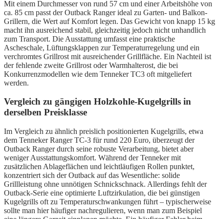
Mit einem Durchmesser von rund 57 cm und einer Arbeitshöhe von
ca. 85 cm passt der Outback Ranger ideal zu Garten- und Balkon-
Grillern, die Wert auf Komfort legen. Das Gewicht von knapp 15 kg
macht ihn ausreichend stabil, gleichzeitig jedoch nicht unhandlich
zum Transport. Die Ausstattung umfasst eine praktische
Ascheschale, Lüftungsklappen zur Temperaturregelung und ein
verchromtes Grillrost mit ausreichender Grillfläche. Ein Nachteil ist
der fehlende zweite Grillrost oder Warmhalterost, die bei
Konkurrenzmodellen wie dem Tenneker TC3 oft mitgeliefert
werden.
Vergleich zu gängigen Holzkohle-Kugelgrills in
derselben Preisklasse
Im Vergleich zu ähnlich preislich positionierten Kugelgrills, etwa
dem Tenneker Ranger TC-3 für rund 220 Euro, überzeugt der
Outback Ranger durch seine robuste Verarbeitung, bietet aber
weniger Ausstattungskomfort. Während der Tenneker mit
zusätzlichen Ablageflächen und leichtläufigen Rollen punktet,
konzentriert sich der Outback auf das Wesentliche: solide
Grillleistung ohne unnötigen Schnickschnack. Allerdings fehlt der
Outback-Serie eine optimierte Luftzirkulation, die bei günstigen
Kugelgrills oft zu Temperaturschwankungen führt – typischerweise
sollte man hier häufiger nachregulieren, wenn man zum Beispiel