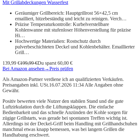
Mit Grillabdeckungen Wasserfest
Geräumiger Grillbereich: Hauptgrillrost 56×42,5 cm
emailliert, hitzebeständig und leicht zu reinigen. Verch…
Präzise Temperaturkontrolle: Kurbelverstellbare
Kohlenwanne mit stufenloser Höhenverstellung für präzise
Hi…
Hochwertige Materialien: Rostschutz durch
pulverbeschichteten Deckel und Kohlenbehälter. Emaillierter
Grill…
139,99 €
199,99 €
Du sparst 60,00 €
Bei Amazon ansehen
→
Preis prüfen
Als Amazon-Partner verdiene ich an qualifizierten Verkäufen.
Preisangaben inkl. USt.16.07.2026 11:34 Alle Angaben ohne
Gewähr.
Positiv bewerten viele Nutzer den stabilen Stand und die gute
Luftzirkulation durch die Lüftungsklappen. Die einfache
Bedienbarkeit und das schnelle Anzünden der Kohle sorgen für
zügige Grillstarts, was gerade bei spontanen Treffen wichtig ist.
Allerdings ist der Deckel-Griff beim Handling mit Grillhandschuhen
manchmal etwas knapp bemessen, was bei langem Grillen die
Handhabung erschwert.