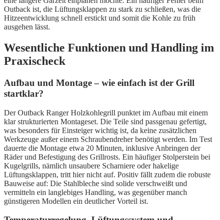
eine längere Garzeit einplanen möchte. Ein häufiger Fehler beim
Outback ist, die Lüftungsklappen zu stark zu schließen, was die
Hitzeentwicklung schnell erstickt und somit die Kohle zu früh
ausgehen lässt.
Wesentliche Funktionen und Handling im
Praxischeck
Aufbau und Montage – wie einfach ist der Grill
startklar?
Der Outback Ranger Holzkohlegrill punktet im Aufbau mit einem
klar strukturierten Montageset. Die Teile sind passgenau gefertigt,
was besonders für Einsteiger wichtig ist, da keine zusätzlichen
Werkzeuge außer einem Schraubendreher benötigt werden. Im Test
dauerte die Montage etwa 20 Minuten, inklusive Anbringen der
Räder und Befestigung des Grillrosts. Ein häufiger Stolperstein bei
Kugelgrills, nämlich unsaubere Scharniere oder hakelige
Lüftungsklappen, tritt hier nicht auf. Positiv fällt zudem die robuste
Bauweise auf: Die Stahlbleche sind solide verschweißt und
vermitteln ein langlebiges Handling, was gegenüber manch
günstigeren Modellen ein deutlicher Vorteil ist.
Temperaturregelung, Lüftungssystem und