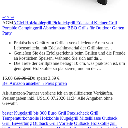
−17 %
AGM
AGM Holzkohlegrill Picknickgrill Edelstahl Kleiner Grill
Portable Campinggrill Abnehmbare BBQ Grills für Outdoor Garten
Party
Praktisches Gerät zum Grillen verschiedener Arten von
Lebensmitteln, mit Edelstahlmaterial der Grillpfanne…
Genießen Sie das Erfolgserlebnis beim Grillen und die Freude
an köstlichen Speisen, während Sie sich auf da…
Die Tiefe der Grillpfanne beträgt 10 cm, was praktisch ist, um
genügend Holzkohle zu platzieren, und an der…
16,60 €
19,99 €
Du sparst 3,39 €
Bei Amazon ansehen
→
Preis prüfen
Als Amazon-Partner verdiene ich an qualifizierten Verkäufen.
Preisangaben inkl. USt.16.07.2026 11:34 Alle Angaben ohne
Gewähr.
bester Kugelgrill bis 300 Euro
Grill Praxischeck
Grill
Temperaturkontrolle
Holzkohle Kugelgrill Mittelklasse
Outback
Grill Bewertung
Outback Grill Vorteile
Outback Holzkohlegrill