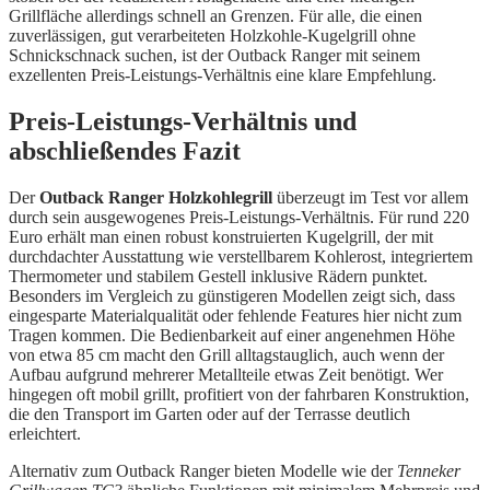
Grillfläche allerdings schnell an Grenzen. Für alle, die einen
zuverlässigen, gut verarbeiteten Holzkohle-Kugelgrill ohne
Schnickschnack suchen, ist der Outback Ranger mit seinem
exzellenten Preis-Leistungs-Verhältnis eine klare Empfehlung.
Preis-Leistungs-Verhältnis und
abschließendes Fazit
Der
Outback Ranger Holzkohlegrill
überzeugt im Test vor allem
durch sein ausgewogenes Preis-Leistungs-Verhältnis. Für rund 220
Euro erhält man einen robust konstruierten Kugelgrill, der mit
durchdachter Ausstattung wie verstellbarem Kohlerost, integriertem
Thermometer und stabilem Gestell inklusive Rädern punktet.
Besonders im Vergleich zu günstigeren Modellen zeigt sich, dass
eingesparte Materialqualität oder fehlende Features hier nicht zum
Tragen kommen. Die Bedienbarkeit auf einer angenehmen Höhe
von etwa 85 cm macht den Grill alltagstauglich, auch wenn der
Aufbau aufgrund mehrerer Metallteile etwas Zeit benötigt. Wer
hingegen oft mobil grillt, profitiert von der fahrbaren Konstruktion,
die den Transport im Garten oder auf der Terrasse deutlich
erleichtert.
Alternativ zum Outback Ranger bieten Modelle wie der
Tenneker