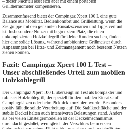
– dieser Nachteil lässt sich aber mit einem portablen
Grillthermometer kompensieren.
Zusammenfassend bietet der Campingaz Xpert 100 L eine gute
Balance aus Mobilität, Bedienkomfort und Grillleistung, wenn die
Zielgruppe mit den genannten Einsatzszenarien und Tipps vertraut
ist. Insbesondere Nutzer mit begrenztem Platz, die einen
unkomplizierten Holzkohlegrill für kleine Runden suchen, finden
hier eine solide Lösung, während ambitionierte Grillmeister durch
Anpassungen bei Hitze- und Zeitmanagement noch besseren Nutzen
ziehen können.
Fazit: Campingaz Xpert 100 L Test –
Unser abschließendes Urteil zum mobilen
Holzkohlegrill
Der Campingaz Xpert 100 L überzeugt im Test als kompakter und
robuster Holzkohlegrill, der speziell für den mobilen Einsatz auf
Campingplätzen oder beim Picknick konzipiert wurde. Besonders
positiv fällt die solide Verarbeitung auf: Die Stahlkochfläche und der
stabile Deckel halten auch intensiveren Belastungen stand. Anders
als bei vielen Einsteigermodellen ist der Deckelmechanismus
durchdacht gestaltet, wenngleich der Verschluss beim ersten
Gebrauch etwas schwerfällig wirkt, was aber durch regelmäßiges