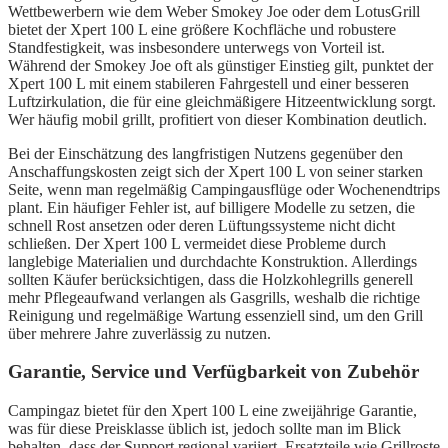
Wettbewerbern wie dem Weber Smokey Joe oder dem LotusGrill
bietet der Xpert 100 L eine größere Kochfläche und robustere
Standfestigkeit, was insbesondere unterwegs von Vorteil ist.
Während der Smokey Joe oft als günstiger Einstieg gilt, punktet der
Xpert 100 L mit einem stabileren Fahrgestell und einer besseren
Luftzirkulation, die für eine gleichmäßigere Hitzeentwicklung sorgt.
Wer häufig mobil grillt, profitiert von dieser Kombination deutlich.
Bei der Einschätzung des langfristigen Nutzens gegenüber den
Anschaffungskosten zeigt sich der Xpert 100 L von seiner starken
Seite, wenn man regelmäßig Campingausflüge oder Wochenendtrips
plant. Ein häufiger Fehler ist, auf billigere Modelle zu setzen, die
schnell Rost ansetzen oder deren Lüftungssysteme nicht dicht
schließen. Der Xpert 100 L vermeidet diese Probleme durch
langlebige Materialien und durchdachte Konstruktion. Allerdings
sollten Käufer berücksichtigen, dass die Holzkohlegrills generell
mehr Pflegeaufwand verlangen als Gasgrills, weshalb die richtige
Reinigung und regelmäßige Wartung essenziell sind, um den Grill
über mehrere Jahre zuverlässig zu nutzen.
Garantie, Service und Verfügbarkeit von Zubehör
Campingaz bietet für den Xpert 100 L eine zweijährige Garantie,
was für diese Preisklasse üblich ist, jedoch sollte man im Blick
behalten, dass der Support regional variiert. Ersatzteile wie Grillroste