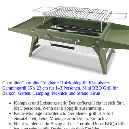
Charmline
Charmline Tragbarer Holzkohlegrill, Klappbarer
Campinggrill 35 x 23 cm für 1–3 Personen, Mini BBQ Grill für
Balkon, Garten, Camping, Picknick und Strand, Grün
Kompakt und Leistungsstark: Der koffergrill eignet sich für 1
bis 3 personen. Wenn der klappgrill zusammeng…
Keine Montage Erforderlich: Der kleiner grill ist sofort
einsatzbereit, keine Montage erforderlich. Einfach…
Nicht wählerisch in Bezug auf das Terrain: Unser BBQ-Grill
hat eine sehr stabile Struktur nach dem Entfalte…