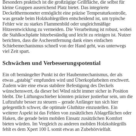
Besonders praktisch ist die großzügige Grillfläche, die selbst für
kleine Gruppen ausreichend Platz bietet. Das integrierte
Deckelthermometer ermöglicht eine präzise Temperaturkontrolle,
was gerade beim Holzkohlegrillen entscheidend ist, um typische
Fehler wie zu starkes Flammenbild oder ungleichmäßige
Hitzeentwicklung zu vermeiden. Die Verarbeitung ist robust, wobei
die Stahlkochplatte hitzebeständig und leicht zu reinigen ist. Nutzer
berichten, dass die Ascheentfernung dank eines einfachen
Schiebemechanismus schnell von der Hand geht, was unterwegs
viel Zeit spart.
Schwächen und Verbesserungspotential
Ein oft bemängelter Punkt ist der Haubenmechanismus, der als
etwas „gstabig“ empfunden wird und Überkopfarbeiten erschwert.
Zudem wäre eine etwas stabilere Befestigung des Deckels
wünschenswert, da dieser bei Wind nicht immer sicher in Position
bleibt. Die Lüftungsschieber könnten präziser justierbar sein, um die
Luftzufuhr besser zu steuern – gerade Anfänger tun sich hier
gelegentlich schwer, die optimale Gluthitze einzustellen. Ein
weiterer Aspekt ist das Fehlen von zusätzlichen Ablageflächen oder
Haken, die gerade beim mobilen Einsatz zusätzlichen Komfort
bieten würden. Im Vergleich zu anderen mobilen Holzkohlegrills
fehlt es dem Xpert 100 L somit etwas an Zubehörvielfalt.