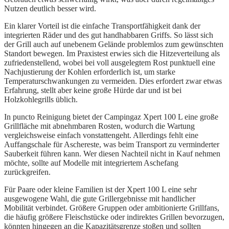
Nutzen deutlich besser wird.
Ein klarer Vorteil ist die einfache Transportfähigkeit dank der
integrierten Räder und des gut handhabbaren Griffs. So lässt sich
der Grill auch auf unebenem Gelände problemlos zum gewünschten
Standort bewegen. Im Praxistest erwies sich die Hitzeverteilung als
zufriedenstellend, wobei bei voll ausgelegtem Rost punktuell eine
Nachjustierung der Kohlen erforderlich ist, um starke
Temperaturschwankungen zu vermeiden. Dies erfordert zwar etwas
Erfahrung, stellt aber keine große Hürde dar und ist bei
Holzkohlegrills üblich.
In puncto Reinigung bietet der Campingaz Xpert 100 L eine große
Grillfläche mit abnehmbaren Rosten, wodurch die Wartung
vergleichsweise einfach vonstattengeht. Allerdings fehlt eine
Auffangschale für Aschereste, was beim Transport zu verminderter
Sauberkeit führen kann. Wer diesen Nachteil nicht in Kauf nehmen
möchte, sollte auf Modelle mit integriertem Aschefang
zurückgreifen.
Für Paare oder kleine Familien ist der Xpert 100 L eine sehr
ausgewogene Wahl, die gute Grillergebnisse mit handlicher
Mobilität verbindet. Größere Gruppen oder ambitionierte Grillfans,
die häufig größere Fleischstücke oder indirektes Grillen bevorzugen,
könnten hingegen an die Kapazitätsgrenze stoßen und sollten