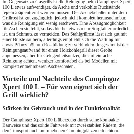
Im Gegensatz zu Gasgrills ist die Reinigung beim Campingaz Xpert
100 L etwas aufwendiger, da Asche und verkohlte Rückstände
regelmäßig entfernt werden müssen. Der Aschebehälter unter dem
Grillrost ist gut zugänglich, jedoch nicht komplett herausnehmbar,
was die Reinigung ein wenig erschwert. Eine Absaugmöglichkeit
für Aschereste fehlt, sodass hierbei etwas mehr Sorgfalt erforderlich
ist, um Schmutz zu vermeiden. Das Stahlgrillrost lässt sich gut mit
einer Bürste säubern, allerdings empfiehlt sich die Wartung mit
etwas Pflanzenöl, um Rostbildung zu verhindern. Insgesamt ist der
Reinigungsaufwand für einen Holzkohlegrill dieser Größe
angemessen, aber für Gelegenheitsnutzer, die auf einfache
Reinigung achten, weniger komfortabel als bei Modellen mit
komplett entnehmbaren Ascheschalen.
Vorteile und Nachteile des Campingaz
Xpert 100 L – Für wen eignet sich der
Grill wirklich?
Stärken im Gebrauch und in der Funktionalität
Der Campingaz Xpert 100 L überzeugt durch seine kompakte
Bauweise und das solide Fahrwerk mit zwei stabilen Rädern, die
den Transport auch auf unebenen Campingplätzen erleichtern.