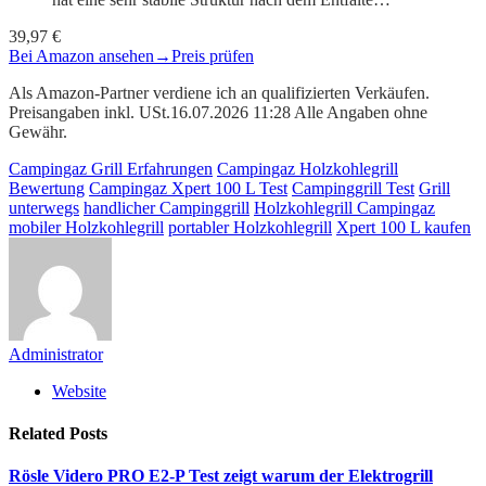
39,97 €
Bei Amazon ansehen
→
Preis prüfen
Als Amazon-Partner verdiene ich an qualifizierten Verkäufen.
Preisangaben inkl. USt.16.07.2026 11:28 Alle Angaben ohne
Gewähr.
Campingaz Grill Erfahrungen
Campingaz Holzkohlegrill
Bewertung
Campingaz Xpert 100 L Test
Campinggrill Test
Grill
unterwegs
handlicher Campinggrill
Holzkohlegrill Campingaz
mobiler Holzkohlegrill
portabler Holzkohlegrill
Xpert 100 L kaufen
Administrator
Website
Related
Posts
Rösle Videro PRO E2-P Test zeigt warum der Elektrogrill