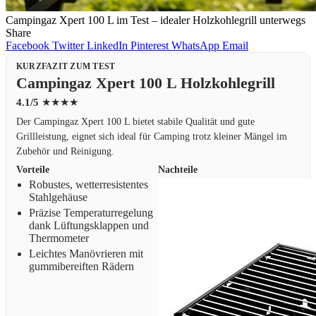
Campingaz Xpert 100 L im Test – idealer Holzkohlegrill unterwegs
Share
Facebook
Twitter
LinkedIn
Pinterest
WhatsApp
Email
KURZFAZIT ZUM TEST
Campingaz Xpert 100 L Holzkohlegrill
4.1/5
★★★★
Der Campingaz Xpert 100 L bietet stabile Qualität und gute
Grillleistung, eignet sich ideal für Camping trotz kleiner Mängel im
Zubehör und Reinigung.
Vorteile
Nachteile
Robustes, wetterresistentes
Stahlgehäuse
Präzise Temperaturregelung
dank Lüftungsklappen und
Thermometer
Leichtes Manövrieren mit
gummibereiften Rädern