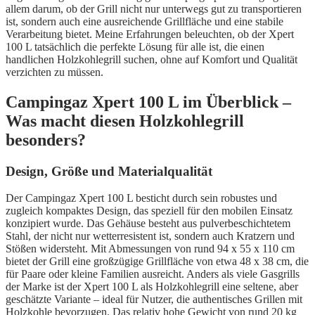
allem darum, ob der Grill nicht nur unterwegs gut zu transportieren
ist, sondern auch eine ausreichende Grillfläche und eine stabile
Verarbeitung bietet. Meine Erfahrungen beleuchten, ob der Xpert
100 L tatsächlich die perfekte Lösung für alle ist, die einen
handlichen Holzkohlegrill suchen, ohne auf Komfort und Qualität
verzichten zu müssen.
Campingaz Xpert 100 L im Überblick –
Was macht diesen Holzkohlegrill
besonders?
Design, Größe und Materialqualität
Der Campingaz Xpert 100 L besticht durch sein robustes und
zugleich kompaktes Design, das speziell für den mobilen Einsatz
konzipiert wurde. Das Gehäuse besteht aus pulverbeschichtetem
Stahl, der nicht nur wetterresistent ist, sondern auch Kratzern und
Stößen widersteht. Mit Abmessungen von rund 94 x 55 x 110 cm
bietet der Grill eine großzügige Grillfläche von etwa 48 x 38 cm, die
für Paare oder kleine Familien ausreicht. Anders als viele Gasgrills
der Marke ist der Xpert 100 L als Holzkohlegrill eine seltene, aber
geschätzte Variante – ideal für Nutzer, die authentisches Grillen mit
Holzkohle bevorzugen. Das relativ hohe Gewicht von rund 20 kg