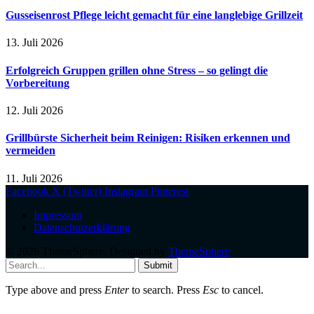
Gusseisenrost Pflege leicht gemacht für eine langlebige Grillzeit
13. Juli 2026
Erfolgreich Gruppen grillen ohne Stress – so gelingt die
Vorbereitung
12. Juli 2026
Grillbürste Sicherheit beim Reinigen: Risiken erkennen und
vermeiden
11. Juli 2026
Facebook
X (Twitter)
Instagram
Pinterest
Impressum
Datenschutzerklärung
© 2026 ThemeSphere. Designed by
ThemeSphere
.
Submit
Type above and press
Enter
to search. Press
Esc
to cancel.