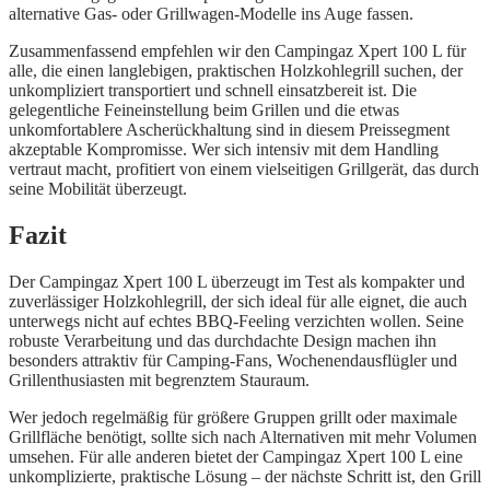
alternative Gas- oder Grillwagen-Modelle ins Auge fassen.
Zusammenfassend empfehlen wir den Campingaz Xpert 100 L für
alle, die einen langlebigen, praktischen Holzkohlegrill suchen, der
unkompliziert transportiert und schnell einsatzbereit ist. Die
gelegentliche Feineinstellung beim Grillen und die etwas
unkomfortablere Ascherückhaltung sind in diesem Preissegment
akzeptable Kompromisse. Wer sich intensiv mit dem Handling
vertraut macht, profitiert von einem vielseitigen Grillgerät, das durch
seine Mobilität überzeugt.
Fazit
Der Campingaz Xpert 100 L überzeugt im Test als kompakter und
zuverlässiger Holzkohlegrill, der sich ideal für alle eignet, die auch
unterwegs nicht auf echtes BBQ-Feeling verzichten wollen. Seine
robuste Verarbeitung und das durchdachte Design machen ihn
besonders attraktiv für Camping-Fans, Wochenendausflügler und
Grillenthusiasten mit begrenztem Stauraum.
Wer jedoch regelmäßig für größere Gruppen grillt oder maximale
Grillfläche benötigt, sollte sich nach Alternativen mit mehr Volumen
umsehen. Für alle anderen bietet der Campingaz Xpert 100 L eine
unkomplizierte, praktische Lösung – der nächste Schritt ist, den Grill