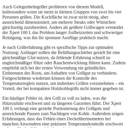
Auch Gelegenheitsgriller profitieren von diesem Modell,
insbesondere wenn sie meist in kleinen Gruppen von zwei bis vier
Personen grillen. Die Kochfläche ist zwar nicht riesig, aber
ausreichend dimensioniert, um mehrere Steaks oder Würstchen
gleichzeitig zuzubereiten. Anders als größere Grillwagen vermeidet
der Xpert 100 L das Problem langer Aufheizzeiten und schwieriger
Reinigung, was ihn für spontane Ausflüge praktisch macht.
Je nach Grillerfahrung gibt es spezifische Tipps zur optimalen
Nutzung: Anfänger sollten die Belüftungsschieber gezielt für eine
gleichmäßige Glut nutzen, da fehlende Erfahrung schnell zu
ungleichmäßiger Hitze oder Rauchentwicklung führen kann. Zudem
empfiehlt sich bei der ersten Verwendung ein gründliches
Einbrennen des Rosts, um Anhaften von Grillgut zu verhindern.
Fortgeschrittene wiederum können die Kontrolle des
Temperaturreglers nutzen, um indirektes Grillen vorzunehmen – ein
Vorteil, der bei kompakten Holzkohlegrills nicht immer gegeben ist.
Ein häufiger Fehler ist, den Grill zu voll zu laden, was die
Hitzezufuhr erschwert und zu längeren Garzeiten führt. Der Xpert
100 L verlangt eine gezielte Portionierung des Grillguts und
ausreichende Pausen zum Nachlegen von Kohle. Außerdem zeigen
Erfahrungen, dass das Fehlen eines Deckelthermometers bei
manchen Anwendern eine präzisere Temperaturkontrolle erschwert