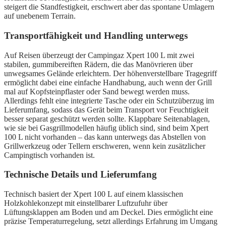
steigert die Standfestigkeit, erschwert aber das spontane Umlagern
auf unebenem Terrain.
Transportfähigkeit und Handling unterwegs
Auf Reisen überzeugt der Campingaz Xpert 100 L mit zwei
stabilen, gummibereiften Rädern, die das Manövrieren über
unwegsames Gelände erleichtern. Der höhenverstellbare Tragegriff
ermöglicht dabei eine einfache Handhabung, auch wenn der Grill
mal auf Kopfsteinpflaster oder Sand bewegt werden muss.
Allerdings fehlt eine integrierte Tasche oder ein Schutzüberzug im
Lieferumfang, sodass das Gerät beim Transport vor Feuchtigkeit
besser separat geschützt werden sollte. Klappbare Seitenablagen,
wie sie bei Gasgrillmodellen häufig üblich sind, sind beim Xpert
100 L nicht vorhanden – das kann unterwegs das Abstellen von
Grillwerkzeug oder Tellern erschweren, wenn kein zusätzlicher
Campingtisch vorhanden ist.
Technische Details und Lieferumfang
Technisch basiert der Xpert 100 L auf einem klassischen
Holzkohlekonzept mit einstellbarer Luftzufuhr über
Lüftungsklappen am Boden und am Deckel. Dies ermöglicht eine
präzise Temperaturregelung, setzt allerdings Erfahrung im Umgang