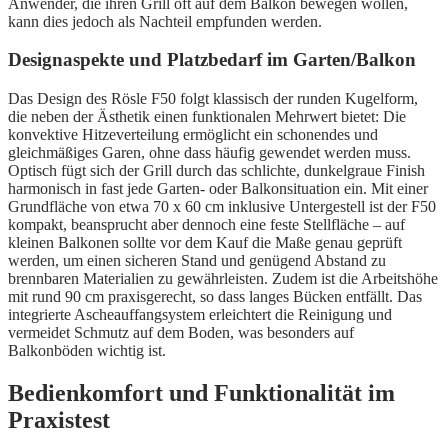
Anwender, die ihren Grill oft auf dem Balkon bewegen wollen,
kann dies jedoch als Nachteil empfunden werden.
Designaspekte und Platzbedarf im Garten/Balkon
Das Design des Rösle F50 folgt klassisch der runden Kugelform,
die neben der Ästhetik einen funktionalen Mehrwert bietet: Die
konvektive Hitzeverteilung ermöglicht ein schonendes und
gleichmäßiges Garen, ohne dass häufig gewendet werden muss.
Optisch fügt sich der Grill durch das schlichte, dunkelgraue Finish
harmonisch in fast jede Garten- oder Balkonsituation ein. Mit einer
Grundfläche von etwa 70 x 60 cm inklusive Untergestell ist der F50
kompakt, beansprucht aber dennoch eine feste Stellfläche – auf
kleinen Balkonen sollte vor dem Kauf die Maße genau geprüft
werden, um einen sicheren Stand und genügend Abstand zu
brennbaren Materialien zu gewährleisten. Zudem ist die Arbeitshöhe
mit rund 90 cm praxisgerecht, so dass langes Bücken entfällt. Das
integrierte Ascheauffangsystem erleichtert die Reinigung und
vermeidet Schmutz auf dem Boden, was besonders auf
Balkonböden wichtig ist.
Bedienkomfort und Funktionalität im
Praxistest