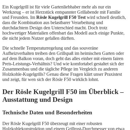
Ein Kugelgrill ist für viele Gartenliebhaber mehr als nur ein
Werkzeug – er ist Herzstück entspannter Grillabende mit Familie
und Freunden. Im
Rösle Kugelgrill F50 Test
wird schnell deutlich,
dass die Kombination aus belastbarer Verarbeitung und
durchdachtem Design den Unterschied macht. Doch trotz
hochwertiger Materialien offenbart das Modell auch einige Punkte,
die nicht jedem Nutzer gefallen dürften.
Die schnelle Temperaturregelung und das souveräne
Aufheizverhalten treiben den Grillspaß im heimischen Garten oder
auf dem Balkon voran, doch geht das alles einher mit einem fairen
Preis-Leistungs-Verhältnis? Und wie komfortabel gestaltet sich der
Zusammenbau und die tägliche Pflege im Vergleich zu anderen
Holzkohle-Kugelgrills? Genau diese Fragen klärt unser Praxistest
und zeigt, für wen sich der Rösle F50 wirklich lohnt.
Der Rösle Kugelgrill F50 im Überblick –
Ausstattung und Design
Technische Daten und Besonderheiten
Der Rösle Kugelgrill F50 überzeugt mit einer robusten
Holzkohlekonstruktion und einem Grillrost-Durchmesser von etwa