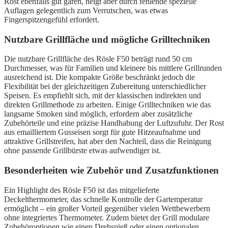
Rost ebenfalls gut garen, neigt aber durch fehlende spezielle
Auflagen gelegentlich zum Verrutschen, was etwas
Fingerspitzengefühl erfordert.
Nutzbare Grillfläche und mögliche Grilltechniken
Die nutzbare Grillfläche des Rösle F50 beträgt rund 50 cm
Durchmesser, was für Familien und kleinere bis mittlere Grillrunden
ausreichend ist. Die kompakte Größe beschränkt jedoch die
Flexibilität bei der gleichzeitigen Zubereitung unterschiedlicher
Speisen. Es empfiehlt sich, mit der klassischen indirekten und
direkten Grillmethode zu arbeiten. Einige Grilltechniken wie das
langsame Smoken sind möglich, erfordern aber zusätzliche
Zubehörteile und eine präzise Handhabung der Luftzufuhr. Der Rost
aus emailliertem Gusseisen sorgt für gute Hitzeaufnahme und
attraktive Grillstreifen, hat aber den Nachteil, dass die Reinigung
ohne passende Grillbürste etwas aufwendiger ist.
Besonderheiten wie Zubehör und Zusatzfunktionen
Ein Highlight des Rösle F50 ist das mitgelieferte
Deckelthermometer, das schnelle Kontrolle der Gartemperatur
ermöglicht – ein großer Vorteil gegenüber vielen Wettbewerbern
ohne integriertes Thermometer. Zudem bietet der Grill modulare
Zubehöroptionen wie einen Drehspieß oder einen optionalen