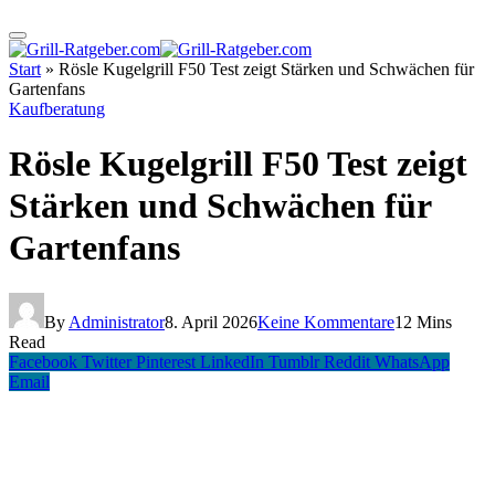
Start
»
Rösle Kugelgrill F50 Test zeigt Stärken und Schwächen für
Gartenfans
Kaufberatung
Rösle Kugelgrill F50 Test zeigt
Stärken und Schwächen für
Gartenfans
By
Administrator
8. April 2026
Keine Kommentare
12 Mins
Read
Facebook
Twitter
Pinterest
LinkedIn
Tumblr
Reddit
WhatsApp
Email