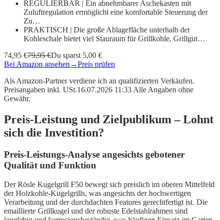
REGULIERBAR | Ein abnehmbarer Aschekasten mit
Zuluftregulation ermöglicht eine komfortable Steuerung der
Zu…
PRAKTISCH | Die große Ablagefläche unterhalb der
Kohleschale bietet viel Stauraum für Grillkohle, Grillgut…
74,95 €
79,95 €
Du sparst 5,00 €
Bei Amazon ansehen
→
Preis prüfen
Als Amazon-Partner verdiene ich an qualifizierten Verkäufen.
Preisangaben inkl. USt.16.07.2026 11:33 Alle Angaben ohne
Gewähr.
Preis-Leistung und Zielpublikum – Lohnt
sich die Investition?
Preis-Leistungs-Analyse angesichts gebotener
Qualität und Funktion
Der Rösle Kugelgrill F50 bewegt sich preislich im oberen Mittelfeld
der Holzkohle-Kugelgrills, was angesichts der hochwertigen
Verarbeitung und der durchdachten Features gerechtfertigt ist. Die
emaillierte Grillkugel und der robuste Edelstahlrahmen sind
langlebig und korrosionsbeständig, was häufigen Einsatz im Garten