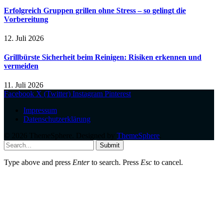
Erfolgreich Gruppen grillen ohne Stress – so gelingt die
Vorbereitung
12. Juli 2026
Grillbürste Sicherheit beim Reinigen: Risiken erkennen und
vermeiden
11. Juli 2026
Facebook
X (Twitter)
Instagram
Pinterest
Impressum
Datenschutzerklärung
© 2026 ThemeSphere. Designed by
ThemeSphere
.
Submit
Type above and press
Enter
to search. Press
Esc
to cancel.