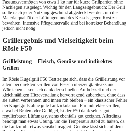
Fassungsvermögen von etwa 1 kg nur für kurze Grillpartien ohne
Nachlegen ausgelegt. Wichtig für den Langzeitgebrauch: Der Grill
sollte nach jeder Nutzung geschützt abgedeckt werden, um die
Materialqualität der Lüftungen und des Kessels gegen Rost zu
bewahren. Intensive Pflegeintervalle sind bei korrekter Behandlung
jedoch nicht nötig.
Grillergebnis und Vielseitigkeit beim
Rösle F50
Grillleistung – Fleisch, Gemüse und indirektes
Grillen
Im Rösle Kugelgrill F50 Test zeigte sich, dass die Grillleistung vor
allem bei direktem Grillen von Fleisch überzeugt. Steaks und
Würstchen lassen sich dank der schnellen Aufheizzeit und der
gleichmäßigen Hitzeverteilung hervorragend zubereiten, ohne dass
sie außen verbrennen und innen roh bleiben – ein klassischer Fehler
bei Kugelgrills ohne gute Luftzirkulation. Für indirektes Grillen,
etwa bei Braten oder Geflügel, ist der F50 dank seines gut
regulierbaren Lüftungssystems ebenfalls gut geeignet. Allerdings
benötigt man etwas Übung, um die Temperatur stabil zu halten, da
die Luftzufuhr etwas sensibel reagiert. Gemüse lässt sich auf dem