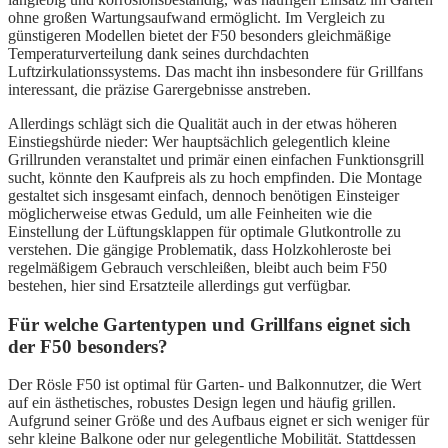
ohne großen Wartungsaufwand ermöglicht. Im Vergleich zu
günstigeren Modellen bietet der F50 besonders gleichmäßige
Temperaturverteilung dank seines durchdachten
Luftzirkulationssystems. Das macht ihn insbesondere für Grillfans
interessant, die präzise Garergebnisse anstreben.
Allerdings schlägt sich die Qualität auch in der etwas höheren
Einstiegshürde nieder: Wer hauptsächlich gelegentlich kleine
Grillrunden veranstaltet und primär einen einfachen Funktionsgrill
sucht, könnte den Kaufpreis als zu hoch empfinden. Die Montage
gestaltet sich insgesamt einfach, dennoch benötigen Einsteiger
möglicherweise etwas Geduld, um alle Feinheiten wie die
Einstellung der Lüftungsklappen für optimale Glutkontrolle zu
verstehen. Die gängige Problematik, dass Holzkohleroste bei
regelmäßigem Gebrauch verschleißen, bleibt auch beim F50
bestehen, hier sind Ersatzteile allerdings gut verfügbar.
Für welche Gartentypen und Grillfans eignet sich
der F50 besonders?
Der Rösle F50 ist optimal für Garten- und Balkonnutzer, die Wert
auf ein ästhetisches, robustes Design legen und häufig grillen.
Aufgrund seiner Größe und des Aufbaus eignet er sich weniger für
sehr kleine Balkone oder nur gelegentliche Mobilität. Stattdessen