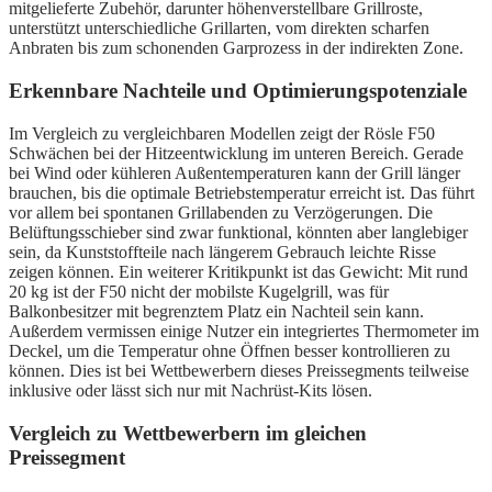
mitgelieferte Zubehör, darunter höhenverstellbare Grillroste,
unterstützt unterschiedliche Grillarten, vom direkten scharfen
Anbraten bis zum schonenden Garprozess in der indirekten Zone.
Erkennbare Nachteile und Optimierungspotenziale
Im Vergleich zu vergleichbaren Modellen zeigt der Rösle F50
Schwächen bei der Hitzeentwicklung im unteren Bereich. Gerade
bei Wind oder kühleren Außentemperaturen kann der Grill länger
brauchen, bis die optimale Betriebstemperatur erreicht ist. Das führt
vor allem bei spontanen Grillabenden zu Verzögerungen. Die
Belüftungsschieber sind zwar funktional, könnten aber langlebiger
sein, da Kunststoffteile nach längerem Gebrauch leichte Risse
zeigen können. Ein weiterer Kritikpunkt ist das Gewicht: Mit rund
20 kg ist der F50 nicht der mobilste Kugelgrill, was für
Balkonbesitzer mit begrenztem Platz ein Nachteil sein kann.
Außerdem vermissen einige Nutzer ein integriertes Thermometer im
Deckel, um die Temperatur ohne Öffnen besser kontrollieren zu
können. Dies ist bei Wettbewerbern dieses Preissegments teilweise
inklusive oder lässt sich nur mit Nachrüst-Kits lösen.
Vergleich zu Wettbewerbern im gleichen
Preissegment