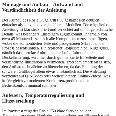
Montage und Aufbau – Aufwand und
Verständlichkeit der Anleitung
Der Aufbau des Rösle Kugelgrill F50 gestaltet sich deutlich
einfacher als bei vielen vergleichbaren Modellen. Die mitgelieferte
Anleitung ist klar strukturiert und verzichtet auf unnötige technische
Details, was besonders Einsteigern zugutekommt. Innerhalb von
etwa 45 Minuten lassen sich alle Komponenten zusammenfügen,
wobei die vormontierten Teile und passgenauen Schrauben den
Prozess beschleunigen. Ein typischer Stolperstein bei Kugelgrills,
nämlich das korrekte Anbringen der Luftzufuhr und der
Deckelhalterung, wird hier durch gut markierte Einzelteile und
verständliche Illustrationen vermieden. Trotzdem empfiehlt es sich,
den Aufbau nicht alleine zu übernehmen, da das Handling der
schweren Grillkugel allein etwas umständlich ist. Die Anleitung
verzichtet auf QR-Codes oder weiterführende Online-Videos, was
im Vergleich zu modernen Konkurrenzprodukten den
Bedienkomfort minimal schmälert.
Anfeuern, Temperaturregulierung und
Hitzeverteilung
Im Praxistest zeigt der Rösle F50 klare Stärken bei der
Temperaturregelung. Dank des hochwertigen, emaillierten Kessels