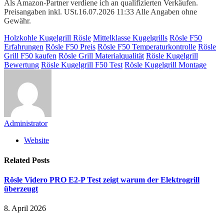
Als Amazon-Partner verdiene ich an qualifizierten Verkäufen.
Preisangaben inkl. USt.16.07.2026 11:33 Alle Angaben ohne
Gewähr.
Holzkohle Kugelgrill Rösle
Mittelklasse Kugelgrills
Rösle F50
Erfahrungen
Rösle F50 Preis
Rösle F50 Temperaturkontrolle
Rösle
Grill F50 kaufen
Rösle Grill Materialqualität
Rösle Kugelgrill
Bewertung
Rösle Kugelgrill F50 Test
Rösle Kugelgrill Montage
Administrator
Website
Related
Posts
Rösle Videro PRO E2-P Test zeigt warum der Elektrogrill
überzeugt
8. April 2026