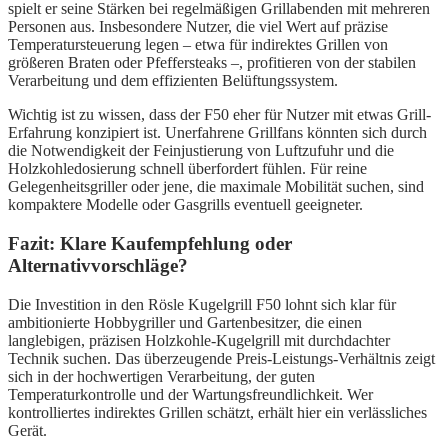
spielt er seine Stärken bei regelmäßigen Grillabenden mit mehreren
Personen aus. Insbesondere Nutzer, die viel Wert auf präzise
Temperatursteuerung legen – etwa für indirektes Grillen von
größeren Braten oder Pfeffersteaks –, profitieren von der stabilen
Verarbeitung und dem effizienten Belüftungssystem.
Wichtig ist zu wissen, dass der F50 eher für Nutzer mit etwas Grill-
Erfahrung konzipiert ist. Unerfahrene Grillfans könnten sich durch
die Notwendigkeit der Feinjustierung von Luftzufuhr und die
Holzkohledosierung schnell überfordert fühlen. Für reine
Gelegenheitsgriller oder jene, die maximale Mobilität suchen, sind
kompaktere Modelle oder Gasgrills eventuell geeigneter.
Fazit: Klare Kaufempfehlung oder
Alternativvorschläge?
Die Investition in den Rösle Kugelgrill F50 lohnt sich klar für
ambitionierte Hobbygriller und Gartenbesitzer, die einen
langlebigen, präzisen Holzkohle-Kugelgrill mit durchdachter
Technik suchen. Das überzeugende Preis-Leistungs-Verhältnis zeigt
sich in der hochwertigen Verarbeitung, der guten
Temperaturkontrolle und der Wartungsfreundlichkeit. Wer
kontrolliertes indirektes Grillen schätzt, erhält hier ein verlässliches
Gerät.