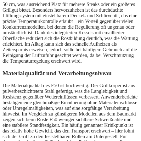
50 cm, was ausreichend Platz für mehrere Steaks oder ein größeres
Grillgut bietet. Besonders hervorzuheben ist das durchdachte
Lüftungssystem mit einstellbarem Deckel- und Schürventil, das eine
präzise Temperaturkontrolle erlaubt – ein Vorteil gegenüber vielen
Konkurrenzmodellen, bei denen die Regulierung oft ungenau oder
umständlich ist. Dank des integrierten Kessels mit emaillierter
Oberfläche reduziert sich die Rostbildung deutlich, was die Wartung
erleichtert. Im Alltag kann sich das schnelle Aufheizen als
Zeitersparnis erweisen, jedoch sollte bei häufigem Gebrauch auf die
Reinigung der Luftzufuhr geachtet werden, da bei Verschmutzung
die Temperaturregelung erschwert wird.
Materialqualität und Verarbeitungsniveau
Die Materialqualität des F50 ist hochwertig: Der Grillkörper ist aus
pulverbeschichtetem Stahl gefertigt, was die Langlebigkeit und
Resistenz gegenüber Wettereinflüssen verbessert. Anwenderberichte
bestätigen eine gleichmäßige Emaillierung ohne Materialeinschlüsse
oder Unregelmäßigkeiten, was auf eine sorgfältige Verarbeitung
hinweist. Im Vergleich zu günstigeren Modellen aus dem Baumarkt
zeigen sich beim Rösle F50 weniger sichtbare Schweißnähte und
eine stabilere Standfestigkeit. Ein häufig genannter Kritikpunkt ist
das relativ hohe Gewicht, das den Transport erschwert – hier lohnt
sich der Griff zu den feststellbaren Rollen am Untergestell. Für