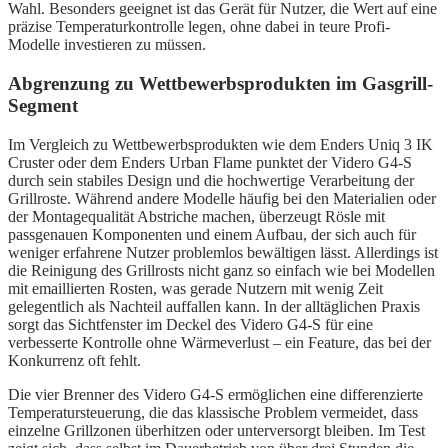
Wahl. Besonders geeignet ist das Gerät für Nutzer, die Wert auf eine
präzise Temperaturkontrolle legen, ohne dabei in teure Profi-
Modelle investieren zu müssen.
Abgrenzung zu Wettbewerbsprodukten im Gasgrill-
Segment
Im Vergleich zu Wettbewerbsprodukten wie dem Enders Uniq 3 IK
Cruster oder dem Enders Urban Flame punktet der Videro G4-S
durch sein stabiles Design und die hochwertige Verarbeitung der
Grillroste. Während andere Modelle häufig bei den Materialien oder
der Montagequalität Abstriche machen, überzeugt Rösle mit
passgenauen Komponenten und einem Aufbau, der sich auch für
weniger erfahrene Nutzer problemlos bewältigen lässt. Allerdings ist
die Reinigung des Grillrosts nicht ganz so einfach wie bei Modellen
mit emaillierten Rosten, was gerade Nutzern mit wenig Zeit
gelegentlich als Nachteil auffallen kann. In der alltäglichen Praxis
sorgt das Sichtfenster im Deckel des Videro G4-S für eine
verbesserte Kontrolle ohne Wärmeverlust – ein Feature, das bei der
Konkurrenz oft fehlt.
Die vier Brenner des Videro G4-S ermöglichen eine differenzierte
Temperatursteuerung, die das klassische Problem vermeidet, dass
einzelne Grillzonen überhitzen oder unterversorgt bleiben. Im Test