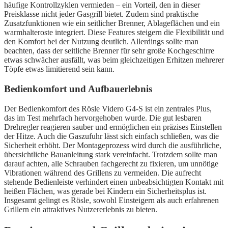
häufige Kontrollzyklen vermieden – ein Vorteil, den in dieser
Preisklasse nicht jeder Gasgrill bietet. Zudem sind praktische
Zusatzfunktionen wie ein seitlicher Brenner, Ablageflächen und ein
warmhalteroste integriert. Diese Features steigern die Flexibilität und
den Komfort bei der Nutzung deutlich. Allerdings sollte man
beachten, dass der seitliche Brenner für sehr große Kochgeschirre
etwas schwächer ausfällt, was beim gleichzeitigen Erhitzen mehrerer
Töpfe etwas limitierend sein kann.
Bedienkomfort und Aufbauerlebnis
Der Bedienkomfort des Rösle Videro G4-S ist ein zentrales Plus,
das im Test mehrfach hervorgehoben wurde. Die gut lesbaren
Drehregler reagieren sauber und ermöglichen ein präzises Einstellen
der Hitze. Auch die Gaszufuhr lässt sich einfach schließen, was die
Sicherheit erhöht. Der Montageprozess wird durch die ausführliche,
übersichtliche Bauanleitung stark vereinfacht. Trotzdem sollte man
darauf achten, alle Schrauben fachgerecht zu fixieren, um unnötige
Vibrationen während des Grillens zu vermeiden. Die aufrecht
stehende Bedienleiste verhindert einen unbeabsichtigten Kontakt mit
heißen Flächen, was gerade bei Kindern ein Sicherheitsplus ist.
Insgesamt gelingt es Rösle, sowohl Einsteigern als auch erfahrenen
Grillern ein attraktives Nutzererlebnis zu bieten.