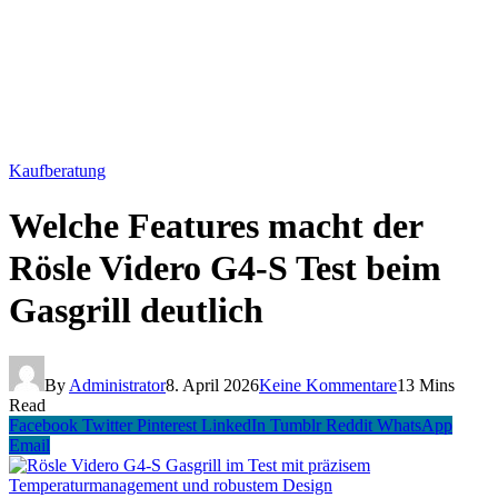
Kaufberatung
Welche Features macht der
Rösle Videro G4-S Test beim
Gasgrill deutlich
By
Administrator
8. April 2026
Keine Kommentare
13 Mins
Read
Facebook
Twitter
Pinterest
LinkedIn
Tumblr
Reddit
WhatsApp
Email