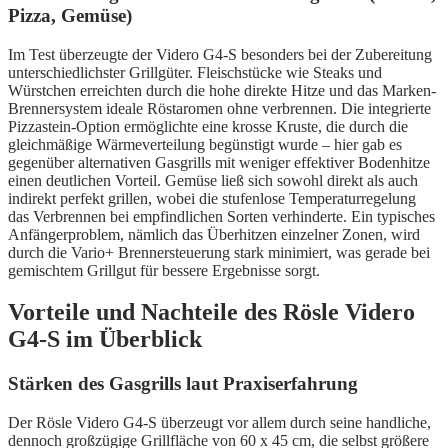
Pizza, Gemüse)
Im Test überzeugte der Videro G4-S besonders bei der Zubereitung
unterschiedlichster Grillgüter. Fleischstücke wie Steaks und
Würstchen erreichten durch die hohe direkte Hitze und das Marken-
Brennersystem ideale Röstaromen ohne verbrennen. Die integrierte
Pizzastein-Option ermöglichte eine krosse Kruste, die durch die
gleichmäßige Wärmeverteilung begünstigt wurde – hier gab es
gegenüber alternativen Gasgrills mit weniger effektiver Bodenhitze
einen deutlichen Vorteil. Gemüse ließ sich sowohl direkt als auch
indirekt perfekt grillen, wobei die stufenlose Temperaturregelung
das Verbrennen bei empfindlichen Sorten verhinderte. Ein typisches
Anfängerproblem, nämlich das Überhitzen einzelner Zonen, wird
durch die Vario+ Brennersteuerung stark minimiert, was gerade bei
gemischtem Grillgut für bessere Ergebnisse sorgt.
Vorteile und Nachteile des Rösle Videro
G4-S im Überblick
Stärken des Gasgrills laut Praxiserfahrung
Der Rösle Videro G4-S überzeugt vor allem durch seine handliche,
dennoch großzügige Grillfläche von 60 x 45 cm, die selbst größere