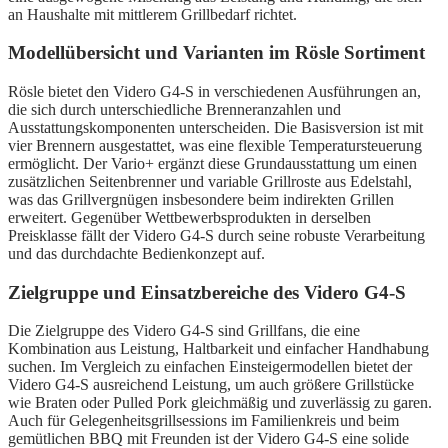
an Haushalte mit mittlerem Grillbedarf richtet.
Modellübersicht und Varianten im Rösle Sortiment
Rösle bietet den Videro G4-S in verschiedenen Ausführungen an,
die sich durch unterschiedliche Brenneranzahlen und
Ausstattungskomponenten unterscheiden. Die Basisversion ist mit
vier Brennern ausgestattet, was eine flexible Temperatursteuerung
ermöglicht. Der Vario+ ergänzt diese Grundausstattung um einen
zusätzlichen Seitenbrenner und variable Grillroste aus Edelstahl,
was das Grillvergnügen insbesondere beim indirekten Grillen
erweitert. Gegenüber Wettbewerbsprodukten in derselben
Preisklasse fällt der Videro G4-S durch seine robuste Verarbeitung
und das durchdachte Bedienkonzept auf.
Zielgruppe und Einsatzbereiche des Videro G4-S
Die Zielgruppe des Videro G4-S sind Grillfans, die eine
Kombination aus Leistung, Haltbarkeit und einfacher Handhabung
suchen. Im Vergleich zu einfachen Einsteigermodellen bietet der
Videro G4-S ausreichend Leistung, um auch größere Grillstücke
wie Braten oder Pulled Pork gleichmäßig und zuverlässig zu garen.
Auch für Gelegenheitsgrillsessions im Familienkreis und beim
gemütlichen BBQ mit Freunden ist der Videro G4-S eine solide