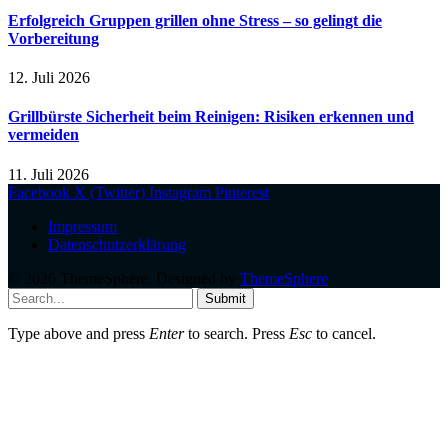
Erfolgreich Gruppen grillen ohne Stress – so gelingt die
Vorbereitung
12. Juli 2026
Grillbürste Sicherheit beim Reinigen: Risiken erkennen und
vermeiden
11. Juli 2026
Facebook
X (Twitter)
Instagram
Pinterest
Impressum
Datenschutzerklärung
© 2026 ThemeSphere. Designed by
ThemeSphere
.
Submit
Type above and press
Enter
to search. Press
Esc
to cancel.