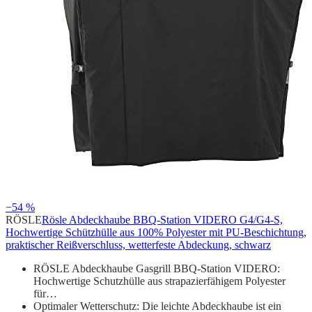
−54 %
RÖSLE
Rösle Abdeckhaube BBQ-Station VIDERO G4/G4-S,
Hochwertige Schützhülle aus 100% Polyester mit PU-Beschichtung,
praktischer Reißverschluss, wetterfeste Abdeckung, schwarz
RÖSLE Abdeckhaube Gasgrill BBQ-Station VIDERO:
Hochwertige Schutzhülle aus strapazierfähigem Polyester
für…
Optimaler Wetterschutz: Die leichte Abdeckhaube ist ein