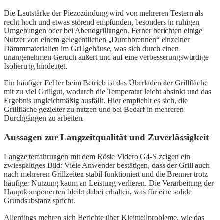
Die Lautstärke der Piezozündung wird von mehreren Testern als
recht hoch und etwas störend empfunden, besonders in ruhigen
Umgebungen oder bei Abendgrillungen. Ferner berichten einige
Nutzer von einem gelegentlichen „Durchbrennen“ einzelner
Dämmmaterialien im Grillgehäuse, was sich durch einen
unangenehmen Geruch äußert und auf eine verbesserungswürdige
Isolierung hindeutet.
Ein häufiger Fehler beim Betrieb ist das Überladen der Grillfläche
mit zu viel Grillgut, wodurch die Temperatur leicht absinkt und das
Ergebnis ungleichmäßig ausfällt. Hier empfiehlt es sich, die
Grillfläche gezielter zu nutzen und bei Bedarf in mehreren
Durchgängen zu arbeiten.
Aussagen zur Langzeitqualität und Zuverlässigkeit
Langzeiterfahrungen mit dem Rösle Videro G4-S zeigen ein
zwiespältiges Bild: Viele Anwender bestätigen, dass der Grill auch
nach mehreren Grillzeiten stabil funktioniert und die Brenner trotz
häufiger Nutzung kaum an Leistung verlieren. Die Verarbeitung der
Hauptkomponenten bleibt dabei erhalten, was für eine solide
Grundsubstanz spricht.
Allerdings mehren sich Berichte über Kleinteilprobleme, wie das