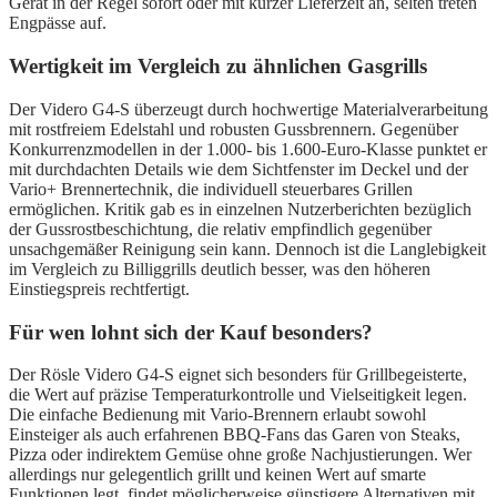
Gerät in der Regel sofort oder mit kurzer Lieferzeit an, selten treten
Engpässe auf.
Wertigkeit im Vergleich zu ähnlichen Gasgrills
Der Videro G4-S überzeugt durch hochwertige Materialverarbeitung
mit rostfreiem Edelstahl und robusten Gussbrennern. Gegenüber
Konkurrenzmodellen in der 1.000- bis 1.600-Euro-Klasse punktet er
mit durchdachten Details wie dem Sichtfenster im Deckel und der
Vario+ Brennertechnik, die individuell steuerbares Grillen
ermöglichen. Kritik gab es in einzelnen Nutzerberichten bezüglich
der Gussrostbeschichtung, die relativ empfindlich gegenüber
unsachgemäßer Reinigung sein kann. Dennoch ist die Langlebigkeit
im Vergleich zu Billiggrills deutlich besser, was den höheren
Einstiegspreis rechtfertigt.
Für wen lohnt sich der Kauf besonders?
Der Rösle Videro G4-S eignet sich besonders für Grillbegeisterte,
die Wert auf präzise Temperaturkontrolle und Vielseitigkeit legen.
Die einfache Bedienung mit Vario-Brennern erlaubt sowohl
Einsteiger als auch erfahrenen BBQ-Fans das Garen von Steaks,
Pizza oder indirektem Gemüse ohne große Nachjustierungen. Wer
allerdings nur gelegentlich grillt und keinen Wert auf smarte
Funktionen legt, findet möglicherweise günstigere Alternativen mit