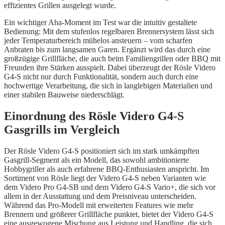
effizientes Grillen ausgelegt wurde.
Ein wichtiger Aha-Moment im Test war die intuitiv gestaltete
Bedienung: Mit dem stufenlos regelbaren Brennersystem lässt sich
jeder Temperaturbereich mühelos ansteuern – vom scharfen
Anbraten bis zum langsamen Garen. Ergänzt wird das durch eine
großzügige Grillfläche, die auch beim Familiengrillen oder BBQ mit
Freunden ihre Stärken ausspielt. Dabei überzeugt der Rösle Videro
G4-S nicht nur durch Funktionalität, sondern auch durch eine
hochwertige Verarbeitung, die sich in langlebigen Materialien und
einer stabilen Bauweise niederschlägt.
Einordnung des Rösle Videro G4-S
Gasgrills im Vergleich
Der Rösle Videro G4-S positioniert sich im stark umkämpften
Gasgrill-Segment als ein Modell, das sowohl ambitionierte
Hobbygriller als auch erfahrene BBQ-Enthusiasten anspricht. Im
Sortiment von Rösle liegt der Videro G4-S neben Varianten wie
dem Videro Pro G4-SB und dem Videro G4-S Vario+, die sich vor
allem in der Ausstattung und dem Preisniveau unterscheiden.
Während das Pro-Modell mit erweiterten Features wie mehr
Brennern und größerer Grillfläche punktet, bietet der Videro G4-S
eine ausgewogene Mischung aus Leistung und Handling, die sich