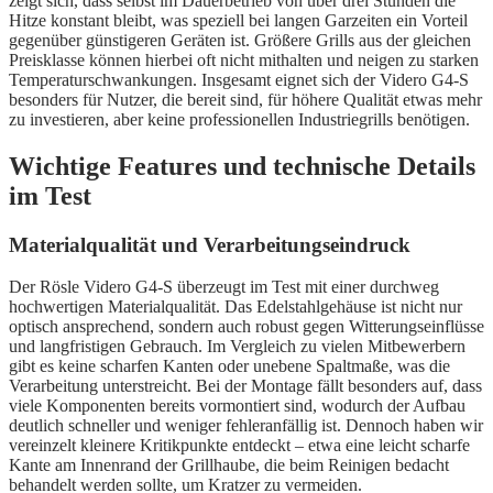
zeigt sich, dass selbst im Dauerbetrieb von über drei Stunden die
Hitze konstant bleibt, was speziell bei langen Garzeiten ein Vorteil
gegenüber günstigeren Geräten ist. Größere Grills aus der gleichen
Preisklasse können hierbei oft nicht mithalten und neigen zu starken
Temperaturschwankungen. Insgesamt eignet sich der Videro G4-S
besonders für Nutzer, die bereit sind, für höhere Qualität etwas mehr
zu investieren, aber keine professionellen Industriegrills benötigen.
Wichtige Features und technische Details
im Test
Materialqualität und Verarbeitungseindruck
Der Rösle Videro G4-S überzeugt im Test mit einer durchweg
hochwertigen Materialqualität. Das Edelstahlgehäuse ist nicht nur
optisch ansprechend, sondern auch robust gegen Witterungseinflüsse
und langfristigen Gebrauch. Im Vergleich zu vielen Mitbewerbern
gibt es keine scharfen Kanten oder unebene Spaltmaße, was die
Verarbeitung unterstreicht. Bei der Montage fällt besonders auf, dass
viele Komponenten bereits vormontiert sind, wodurch der Aufbau
deutlich schneller und weniger fehleranfällig ist. Dennoch haben wir
vereinzelt kleinere Kritikpunkte entdeckt – etwa eine leicht scharfe
Kante am Innenrand der Grillhaube, die beim Reinigen bedacht
behandelt werden sollte, um Kratzer zu vermeiden.