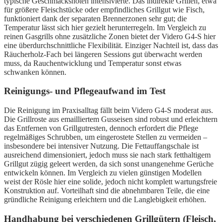
typische Geschmacksnoten intensivierte. Das indirekte Grillen, etwa
für größere Fleischstücke oder empfindliches Grillgut wie Fisch,
funktioniert dank der separaten Brennerzonen sehr gut; die
Temperatur lässt sich hier gezielt herunterregeln. Im Vergleich zu
reinen Gasgrills ohne zusätzliche Zonen bietet der Videro G4-S hier
eine überdurchschnittliche Flexibilität. Einziger Nachteil ist, dass das
Räucherholz-Fach bei längeren Sessions gut überwacht werden
muss, da Rauchentwicklung und Temperatur sonst etwas
schwanken können.
Reinigungs- und Pflegeaufwand im Test
Die Reinigung im Praxisalltag fällt beim Videro G4-S moderat aus.
Die Grillroste aus emailliertem Gusseisen sind robust und erleichtern
das Entfernen von Grillgutresten, dennoch erfordert die Pflege
regelmäßiges Schrubben, um eingerostete Stellen zu vermeiden –
insbesondere bei intensiver Nutzung. Die Fettauffangschale ist
ausreichend dimensioniert, jedoch muss sie nach stark fetthaltigem
Grillgut zügig geleert werden, da sich sonst unangenehme Gerüche
entwickeln können. Im Vergleich zu vielen günstigen Modellen
weist der Rösle hier eine solide, jedoch nicht komplett wartungsfreie
Konstruktion auf. Vorteilhaft sind die abnehmbaren Teile, die eine
gründliche Reinigung erleichtern und die Langlebigkeit erhöhen.
Handhabung bei verschiedenen Grillgütern (Fleisch,