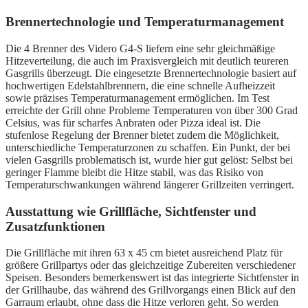
Brennertechnologie und Temperaturmanagement
Die 4 Brenner des Videro G4-S liefern eine sehr gleichmäßige
Hitzeverteilung, die auch im Praxisvergleich mit deutlich teureren
Gasgrills überzeugt. Die eingesetzte Brennertechnologie basiert auf
hochwertigen Edelstahlbrennern, die eine schnelle Aufheizzeit
sowie präzises Temperaturmanagement ermöglichen. Im Test
erreichte der Grill ohne Probleme Temperaturen von über 300 Grad
Celsius, was für scharfes Anbraten oder Pizza ideal ist. Die
stufenlose Regelung der Brenner bietet zudem die Möglichkeit,
unterschiedliche Temperaturzonen zu schaffen. Ein Punkt, der bei
vielen Gasgrills problematisch ist, wurde hier gut gelöst: Selbst bei
geringer Flamme bleibt die Hitze stabil, was das Risiko von
Temperaturschwankungen während längerer Grillzeiten verringert.
Ausstattung wie Grillfläche, Sichtfenster und
Zusatzfunktionen
Die Grillfläche mit ihren 63 x 45 cm bietet ausreichend Platz für
größere Grillpartys oder das gleichzeitige Zubereiten verschiedener
Speisen. Besonders bemerkenswert ist das integrierte Sichtfenster in
der Grillhaube, das während des Grillvorgangs einen Blick auf den
Garraum erlaubt, ohne dass die Hitze verloren geht. So werden