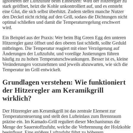
Ignorieren der Luftzufuhr beim Einheizen: Wird der Hitzeregler zu
stark geöffnet, heizt die Kohle unkontrolliert auf, und es entsteht
eine Glut, die sich selbst überhitzt. Zudem stellen manche Nutzer
den Deckel nicht richtig auf den Grill, sodass die Dichtungen nicht
optimal schließen und damit die Temperaturregelung erschwert
wird.
Ein Beispiel aus der Praxis: Wer beim Big Green Egg den unteren
Hitzeregler ganz öffnet und den oberen fast schließt, sollte Geduld
mitbringen. Die Temperatur reagiert mit einer Verzögerung auf
Änderungen der Luftzufuhr, und voreilige Justierungen führen
häufig zu zu hohen Temperaturschwankungen. Besser ist es, kleine
Veränderungen vorzunehmen und jeweils abzuwarten, wie sich die
Temperatur im Grill entwickelt.
Grundlagen verstehen: Wie funktioniert
der Hitzeregler am Keramikgrill
wirklich?
Der Hitzeregler am Keramikgrill ist das zentrale Element zur
Temperatursteuerung und stellt den Lufteinlass zum Brennraum
präzise ein. Im Kamado-Grill reguliert dieser Mechanismus die
Menge der Sauerstoffzufuhr, welche die Verbrennung der Holzkohle
beeinflusst. Eine größere Luftzufuhr führt zu höherem