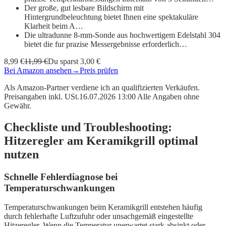
Der große, gut lesbare Bildschirm mit
Hintergrundbeleuchtung bietet Ihnen eine spektakuläre
Klarheit beim A…
Die ultradunne 8-mm-Sonde aus hochwertigem Edelstahl 304
bietet die fur prazise Messergebnisse erforderlich…
8,99 €
11,99 €
Du sparst 3,00 €
Bei Amazon ansehen
→
Preis prüfen
Als Amazon-Partner verdiene ich an qualifizierten Verkäufen.
Preisangaben inkl. USt.16.07.2026 13:00 Alle Angaben ohne
Gewähr.
Checkliste und Troubleshooting:
Hitzeregler am Keramikgrill optimal
nutzen
Schnelle Fehlerdiagnose bei
Temperaturschwankungen
Temperaturschwankungen beim Keramikgrill entstehen häufig
durch fehlerhafte Luftzufuhr oder unsachgemäß eingestellte
Hitzeregler. Wenn die Temperatur unerwartet stark absinkt oder