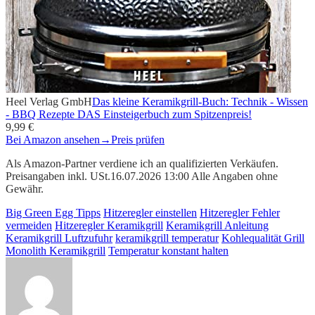
Heel Verlag GmbH
Das kleine Keramikgrill-Buch: Technik - Wissen
- BBQ Rezepte DAS Einsteigerbuch zum Spitzenpreis!
9,99 €
Bei Amazon ansehen
→
Preis prüfen
Als Amazon-Partner verdiene ich an qualifizierten Verkäufen.
Preisangaben inkl. USt.16.07.2026 13:00 Alle Angaben ohne
Gewähr.
Big Green Egg Tipps
Hitzeregler einstellen
Hitzeregler Fehler
vermeiden
Hitzeregler Keramikgrill
Keramikgrill Anleitung
Keramikgrill Luftzufuhr
keramikgrill temperatur
Kohlequalität Grill
Monolith Keramikgrill
Temperatur konstant halten