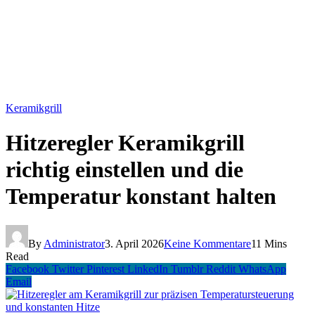
Keramikgrill
Hitzeregler Keramikgrill
richtig einstellen und die
Temperatur konstant halten
By
Administrator
3. April 2026
Keine Kommentare
11 Mins
Read
Facebook
Twitter
Pinterest
LinkedIn
Tumblr
Reddit
WhatsApp
Email