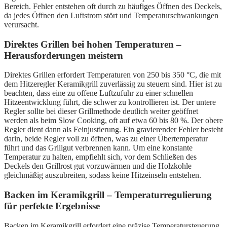
Bereich. Fehler entstehen oft durch zu häufiges Öffnen des Deckels,
da jedes Öffnen den Luftstrom stört und Temperaturschwankungen
verursacht.
Direktes Grillen bei hohen Temperaturen –
Herausforderungen meistern
Direktes Grillen erfordert Temperaturen von 250 bis 350 °C, die mit
dem Hitzeregler Keramikgrill zuverlässig zu steuern sind. Hier ist zu
beachten, dass eine zu offene Luftzufuhr zu einer schnellen
Hitzeentwicklung führt, die schwer zu kontrollieren ist. Der untere
Regler sollte bei dieser Grillmethode deutlich weiter geöffnet
werden als beim Slow Cooking, oft auf etwa 60 bis 80 %. Der obere
Regler dient dann als Feinjustierung. Ein gravierender Fehler besteht
darin, beide Regler voll zu öffnen, was zu einer Übertemperatur
führt und das Grillgut verbrennen kann. Um eine konstante
Temperatur zu halten, empfiehlt sich, vor dem Schließen des
Deckels den Grillrost gut vorzuwärmen und die Holzkohle
gleichmäßig auszubreiten, sodass keine Hitzeinseln entstehen.
Backen im Keramikgrill – Temperaturregulierung
für perfekte Ergebnisse
Backen im Keramikgrill erfordert eine präzise Temperatursteuerung,