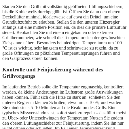
Starten Sie den Grill mit vollständig geöffneten Lüftungsschiebern,
bis die Kohle weiß durchgeglüht ist. Öffnen Sie dann den oberen
Deckellüfter minimal, idealerweise auf etwa ein Drittel, um eine
Grundluftzufuhr zu erlauben. Stellen Sie den unteren Hitzeregler
anfangs auf eine mittlere Position ein, da dies die primäre Luftzufuhr
steuert. Beobachten Sie mit einem eingebauten oder externen
Grillthermometer, wie schnell die Temperatur sich der gewünschten
Zielspanne nähert. Besonders bei niedrigen Temperaturen um 100
°C ist es wichtig, sehr langsam und schrittweise zu regeln, da zu
große Öffnungen zu plötzlichen Temperatursprüngen führen und
den Garprozess stören können.
Kontrolle und Feinjustierung während des
Grillvorgangs
Im laufenden Betrieb sollte die Temperatur engmaschig kontrolliert
werden, da kleine Änderungen im Luftstrom große Auswirkungen
haben können. Fühlt sich die Hitze zu stark an, schließen Sie den
unteren Regler in kleinen Schritten, etwa um 5–10 %, und warten
Sie mindestens 5–10 Minuten auf die Reaktion des Grills. Eine
typisches Missverständnis ist, sofort stark zu regeln – das führt meist
zu Über- oder Unterschwingen der Temperatur. Nutzen Sie zudem
den oberen Lüftungsschieber zur Feinjustierung, indem Sie ihn nur
leicht öffnen oder schließen. Im Fall einer Temperatursenkung,