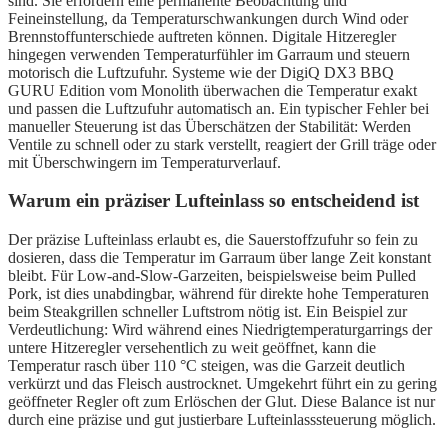
sind. Sie erfordern eine permanente Beobachtung und
Feineinstellung, da Temperaturschwankungen durch Wind oder
Brennstoffunterschiede auftreten können. Digitale Hitzeregler
hingegen verwenden Temperaturfühler im Garraum und steuern
motorisch die Luftzufuhr. Systeme wie der DigiQ DX3 BBQ
GURU Edition vom Monolith überwachen die Temperatur exakt
und passen die Luftzufuhr automatisch an. Ein typischer Fehler bei
manueller Steuerung ist das Überschätzen der Stabilität: Werden
Ventile zu schnell oder zu stark verstellt, reagiert der Grill träge oder
mit Überschwingern im Temperaturverlauf.
Warum ein präziser Lufteinlass so entscheidend ist
Der präzise Lufteinlass erlaubt es, die Sauerstoffzufuhr so fein zu
dosieren, dass die Temperatur im Garraum über lange Zeit konstant
bleibt. Für Low-and-Slow-Garzeiten, beispielsweise beim Pulled
Pork, ist dies unabdingbar, während für direkte hohe Temperaturen
beim Steakgrillen schneller Luftstrom nötig ist. Ein Beispiel zur
Verdeutlichung: Wird während eines Niedrigtemperaturgarrings der
untere Hitzeregler versehentlich zu weit geöffnet, kann die
Temperatur rasch über 110 °C steigen, was die Garzeit deutlich
verkürzt und das Fleisch austrocknet. Umgekehrt führt ein zu gering
geöffneter Regler oft zum Erlöschen der Glut. Diese Balance ist nur
durch eine präzise und gut justierbare Lufteinlasssteuerung möglich.