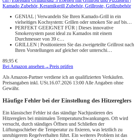
cm | Edelstahl Grillaufsatz 3 Ebenen mit Grillrost und Pizzastein |
Kamado Zubehör, Keramikgrill Zubehör, Grillroste, Grillzubehör
GENIAL | Verwandeln Sie Ihren Kamado-Grill in ein
vielseitiges Kochsystem: Grillen oder smoken Sie auf bis…
PERFEKT GEEIGNET FÜR | Dieses innovative
Smokersystem passt ideal zu Kamados mit einem
Durchmesser von 39 c…
GRILLEN | Positionieren Sie das zweigeteilte Grillrost nach
Ihren Vorstellungen auf gleicher oder unterschi…
89,95 €
Bei Amazon ansehen
→
Preis prüfen
Als Amazon-Partner verdiene ich an qualifizierten Verkäufen.
Preisangaben inkl. USt.16.07.2026 13:00 Alle Angaben ohne
Gewähr.
Häufige Fehler bei der Einstellung des Hitzereglers
Ein klassischer Fehler ist das ständige Nachjustieren des
Hitzereglers bei minimalen Temperaturschwankungen. Oft wird
versucht, durch ständiges Öffnen und Schließen der
Lüftungsschieber die Temperatur zu fixieren, was letztlich zu
unruhigerem Regelverhalten führt. Ein weiteres Problem ist das