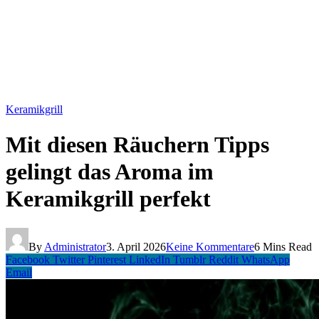
Keramikgrill
Mit diesen Räuchern Tipps
gelingt das Aroma im
Keramikgrill perfekt
By
Administrator
3. April 2026
Keine Kommentare
6 Mins Read
Facebook
Twitter
Pinterest
LinkedIn
Tumblr
Reddit
WhatsApp
Email