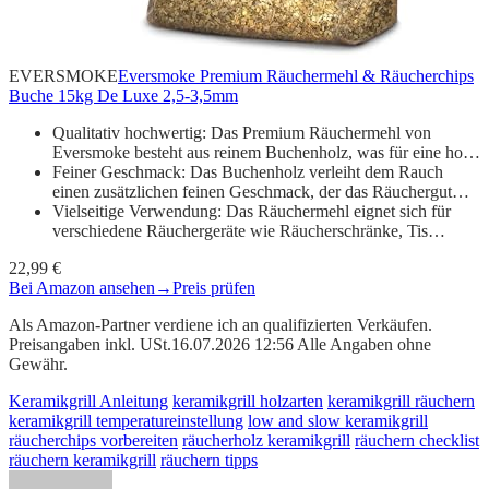
EVERSMOKE
Eversmoke Premium Räuchermehl & Räucherchips
Buche 15kg De Luxe 2,5-3,5mm
Qualitativ hochwertig: Das Premium Räuchermehl von
Eversmoke besteht aus reinem Buchenholz, was für eine ho…
Feiner Geschmack: Das Buchenholz verleiht dem Rauch
einen zusätzlichen feinen Geschmack, der das Räuchergut…
Vielseitige Verwendung: Das Räuchermehl eignet sich für
verschiedene Räuchergeräte wie Räucherschränke, Tis…
22,99 €
Bei Amazon ansehen
→
Preis prüfen
Als Amazon-Partner verdiene ich an qualifizierten Verkäufen.
Preisangaben inkl. USt.16.07.2026 12:56 Alle Angaben ohne
Gewähr.
Keramikgrill Anleitung
keramikgrill holzarten
keramikgrill räuchern
keramikgrill temperatureinstellung
low and slow keramikgrill
räucherchips vorbereiten
räucherholz keramikgrill
räuchern checklist
räuchern keramikgrill
räuchern tipps