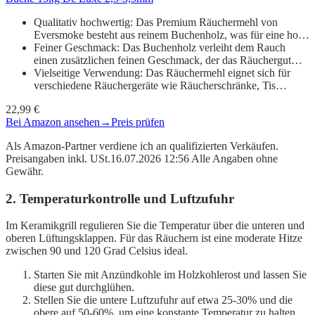
Qualitativ hochwertig: Das Premium Räuchermehl von
Eversmoke besteht aus reinem Buchenholz, was für eine ho…
Feiner Geschmack: Das Buchenholz verleiht dem Rauch
einen zusätzlichen feinen Geschmack, der das Räuchergut…
Vielseitige Verwendung: Das Räuchermehl eignet sich für
verschiedene Räuchergeräte wie Räucherschränke, Tis…
22,99 €
Bei Amazon ansehen
→
Preis prüfen
Als Amazon-Partner verdiene ich an qualifizierten Verkäufen.
Preisangaben inkl. USt.16.07.2026 12:56 Alle Angaben ohne
Gewähr.
2. Temperaturkontrolle und Luftzufuhr
Im Keramikgrill regulieren Sie die Temperatur über die unteren und
oberen Lüftungsklappen. Für das Räuchern ist eine moderate Hitze
zwischen 90 und 120 Grad Celsius ideal.
Starten Sie mit Anzündkohle im Holzkohlerost und lassen Sie
diese gut durchglühen.
Stellen Sie die untere Luftzufuhr auf etwa 25-30% und die
obere auf 50-60%, um eine konstante Temperatur zu halten.