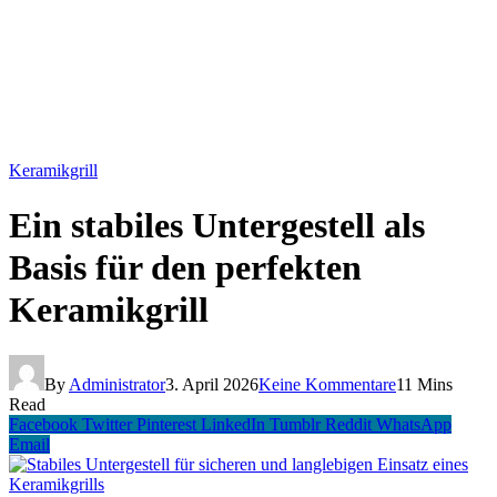
Keramikgrill
Ein stabiles Untergestell als
Basis für den perfekten
Keramikgrill
By
Administrator
3. April 2026
Keine Kommentare
11 Mins
Read
Facebook
Twitter
Pinterest
LinkedIn
Tumblr
Reddit
WhatsApp
Email