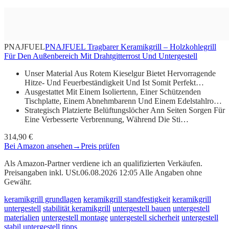
PNAJFUEL
PNAJFUEL Tragbarer Keramikgrill – Holzkohlegrill
Für Den Außenbereich Mit Drahtgitterrost Und Untergestell
Unser Material Aus Rotem Kieselgur Bietet Hervorragende
Hitze- Und Feuerbeständigkeit Und Ist Somit Perfekt…
Ausgestattet Mit Einem Isoliertenn, Einer Schützenden
Tischplatte, Einem Abnehmbarenn Und Einem Edelstahlro…
Strategisch Platzierte Belüftungslöcher Ann Seiten Sorgen Für
Eine Verbesserte Verbrennung, Während Die Sti…
314,90 €
Bei Amazon ansehen
→
Preis prüfen
Als Amazon-Partner verdiene ich an qualifizierten Verkäufen.
Preisangaben inkl. USt.06.08.2026 12:05 Alle Angaben ohne
Gewähr.
keramikgrill grundlagen
keramikgrill standfestigkeit
keramikgrill
untergestell
stabilität keramikgrill
untergestell bauen
untergestell
materialien
untergestell montage
untergestell sicherheit
untergestell
stabil
untergestell tipps