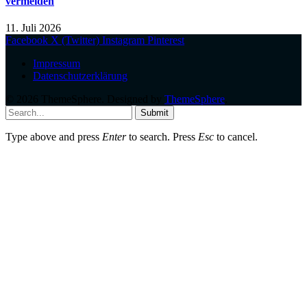
vermeiden
11. Juli 2026
Facebook
X (Twitter)
Instagram
Pinterest
Impressum
Datenschutzerklärung
© 2026 ThemeSphere. Designed by
ThemeSphere
.
Submit
Type above and press
Enter
to search. Press
Esc
to cancel.