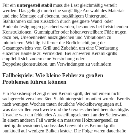
Für ein
untergestell stabil
muss die Last gleichmäßig verteilt
werden. Das gelingt durch eine sorgfältige Auswahl des Materials
und eine Montage auf ebenem, tragfähigem Untergrund.
Stahlrahmen sollten zusätzlich durch geeignete Wand- oder
Bodenbefestigungen gesichert werden, besonders bei freistehenden
Konstruktionen. Gummipuffer oder höhenverstellbare Füße tragen
dazu bei, Unebenheiten auszugleichen und Vibrationen zu
minimieren. Wichtig ist ferner die Berücksichtigung des
Gesamtgewichts von Grill und Zubehör, um eine Überlastung
einzelner Bauteile zu vermeiden. Bei schweren Keramikgrills
empfiehlt sich zudem eine Verstrebung oder
Doppelstegkonstruktion, um Verwindungen zu verhindern.
Fallbeispiele: Wie kleine Fehler zu großen
Problemen führen können
Ein Praxisbeispiel zeigt einen Keramikgrill, der auf einem nicht
sachgerecht verschweißten Stahluntergestell montiert wurde. Bereits
nach wenigen Wochen traten deutliche Wackelbewegungen auf,
was das Grillen erschwerte und die Gerätesicherheit beeinträchtigte.
Ursache war ein fehlendes Aussteifungselement an der Seitenwand.
In einem anderen Fall wurde ein massives Holzuntergestell zu
niedrig dimensioniert, sodass das Gewicht des Keramikgrills
punktuell auf wenigen Balken lastete. Die Folge waren dauerhafte