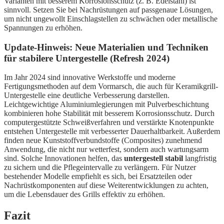
Varianten mit besserem Korrosionsschutz (z. B. Edelstahl) ist
sinnvoll. Setzen Sie bei Nachrüstungen auf passgenaue Lösungen,
um nicht ungewollt Einschlagstellen zu schwächen oder metallische
Spannungen zu erhöhen.
Update-Hinweis: Neue Materialien und Techniken
für stabilere Untergestelle (Refresh 2024)
Im Jahr 2024 sind innovative Werkstoffe und moderne
Fertigungsmethoden auf dem Vormarsch, die auch für Keramikgrill-
Untergestelle eine deutliche Verbesserung darstellen.
Leichtgewichtige Aluminiumlegierungen mit Pulverbeschichtung
kombinieren hohe Stabilität mit besserem Korrosionsschutz. Durch
computergestützte Schweißverfahren und verstärkte Knotenpunkte
entstehen Untergestelle mit verbesserter Dauerhaltbarkeit. Außerdem
finden neue Kunststoffverbundstoffe (Composites) zunehmend
Anwendung, die nicht nur wetterfest, sondern auch wartungsarm
sind. Solche Innovationen helfen, das
untergestell stabil
langfristig
zu sichern und die Pflegeintervalle zu verlängern. Für Nutzer
bestehender Modelle empfiehlt es sich, bei Ersatzteilen oder
Nachrüstkomponenten auf diese Weiterentwicklungen zu achten,
um die Lebensdauer des Grills effektiv zu erhöhen.
Fazit