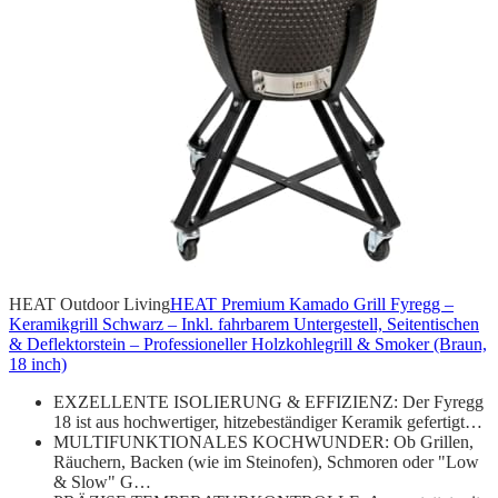
HEAT Outdoor Living
HEAT Premium Kamado Grill Fyregg –
Keramikgrill Schwarz – Inkl. fahrbarem Untergestell, Seitentischen
& Deflektorstein – Professioneller Holzkohlegrill & Smoker (Braun,
18 inch)
EXZELLENTE ISOLIERUNG & EFFIZIENZ: Der Fyregg
18 ist aus hochwertiger, hitzebeständiger Keramik gefertigt…
MULTIFUNKTIONALES KOCHWUNDER: Ob Grillen,
Räuchern, Backen (wie im Steinofen), Schmoren oder "Low
& Slow" G…