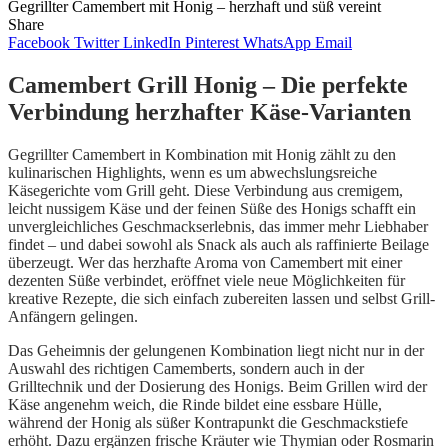
Gegrillter Camembert mit Honig – herzhaft und süß vereint
Share
Facebook
Twitter
LinkedIn
Pinterest
WhatsApp
Email
Camembert Grill Honig – Die perfekte
Verbindung herzhafter Käse-Varianten
Gegrillter Camembert in Kombination mit Honig zählt zu den
kulinarischen Highlights, wenn es um abwechslungsreiche
Käsegerichte vom Grill geht. Diese Verbindung aus cremigem,
leicht nussigem Käse und der feinen Süße des Honigs schafft ein
unvergleichliches Geschmackserlebnis, das immer mehr Liebhaber
findet – und dabei sowohl als Snack als auch als raffinierte Beilage
überzeugt. Wer das herzhafte Aroma von Camembert mit einer
dezenten Süße verbindet, eröffnet viele neue Möglichkeiten für
kreative Rezepte, die sich einfach zubereiten lassen und selbst Grill-
Anfängern gelingen.
Das Geheimnis der gelungenen Kombination liegt nicht nur in der
Auswahl des richtigen Camemberts, sondern auch in der
Grilltechnik und der Dosierung des Honigs. Beim Grillen wird der
Käse angenehm weich, die Rinde bildet eine essbare Hülle,
während der Honig als süßer Kontrapunkt die Geschmackstiefe
erhöht. Dazu ergänzen frische Kräuter wie Thymian oder Rosmarin