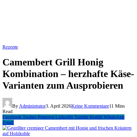
Rezepte
Camembert Grill Honig
Kombination – herzhafte Käse-
Varianten zum Ausprobieren
By
Administrator
3. April 2026
Keine Kommentare
11 Mins
Read
Facebook
Twitter
Pinterest
LinkedIn
Tumblr
Reddit
WhatsApp
Email