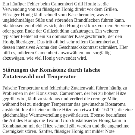
Ein häufiger Fehler beim Camembert Grill Honig ist die
Verwendung von zu flüssigem Honig direkt vor dem Grillen.
Flüssiger Honig läuft schnell vom Käse herunter, was zu
ungleichmäßiger Süße und störenden Brandflecken führen kann.
Stattdessen empfiehlt es sich, den Honig erst kurz vor dem Servieren
oder gegen Ende der Grillzeit dünn aufzutragen. Ein weiterer
typischer Fehler ist ein zu dominanter Käsegeschmack, der den
Honig überlagert. Das tritt oft bei sehr reifem Camembert auf,
dessen intensives Aroma den Geschmackskontrast schmälert. Hier
hilft es, milderen Camembert auszuwählen und sorgfältig
abzuwägen, wie viel Honig verwendet wird.
Störungen der Konsistenz durch falsche
Zutatenwahl und Temperatur
Falsche Temperatur und fehlerhafte Zutatenwahl führen häufig zu
Problemen in der Konsistenz. Camembert, der bei zu hoher Hitze
gegrillt wird, läuft zu stark aus und verliert die cremige Mitte,
während bei zu niedriger Temperatur das gewünschte Röstaroma
ausbleibt. Ideal ist eine mittlere Hitze von etwa 150–160 °C, die eine
gleichmäßige Wärmeverteilung gewährleistet. Ebenso beeinflusst
die Art des Honigs die Textur: Grob kristallisierter Honig kann in
Kombination mit der Hitze schnell zäh werden und die angenehme
Cremigkeit stören. Sanfter, flüssiger Honig mit milder Note