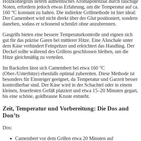
Holzkohlegrills liefern authentisches Aromapotenzial durch rauchige
Noten, erfordern jedoch etwas Erfahrung, um die Temperatur auf ca.
160 °C konstant zu halten. Die indirekte Grillmethode ist hier ideal:
Der Camembert wird nicht direkt über der Glut positioniert, sondern
daneben, sodass er schonend schmilzt ohne anzubrennen.
Gasgrills bieten eine bessere Temperaturkontrolle und eignen sich
gut für das präzise Garen bei mittlerer Hitze. Eine Aluschale unter
dem Käse verhindert Fettspritzer und erleichtert das Handling. Der
Deckel sollte während des Grillens geschlossen bleiben, um die
Hitze gleichmäßig zu verteilen.
Im Backofen lässt sich Camembert bei etwa 160 °C
(Ober-/Unterhitze) ebenfalls optimal zubereiten. Diese Methode ist
besonders für Einsteiger geeignet, da Temperatur und Garzeit besser
kontrollierbar sind. Der Käse wird in der Schachtel oder in einem
kleinen, feuerfesten Gefäß platziert und etwa 15–20 Minuten gegart,
bis eine schöne, goldbraune Kruste entsteht.
Zeit, Temperatur und Vorbereitung: Die Dos and
Don’ts
Dos:
Camembert vor dem Grillen etwa 20 Minuten auf