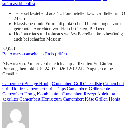
spülmaschinenfest
Tellerset bestehend aus 4 x Fondueteller bzw. Grillteller mit Ø
24 cm
Klassische runde Form mit praktischen Unterteilungen zum
getrennten Anrichten von Fleischstücken, Beilagen…
Hochwertiges und robustes weißes Porzellan, kratzbeständig
auch bei scharfen Messern
32,08 €
Bei Amazon ansehen
→
Preis prüfen
Als Amazon-Partner verdiene ich an qualifizierten Verkäufen.
Preisangaben inkl. USt.24.07.2026 12:12 Alle Angaben ohne
Gewähr.
Camembert Beilage Honig
Camembert Grill Checkliste
Camembert
Grill Honig
Camembert Grill Tipps
Camembert Grillrezepte
Camembert Honig Kombination
Camembert Rezept Anleitung
gegrillter Camembert
Honig zum Camembert
Käse Grillen Honig