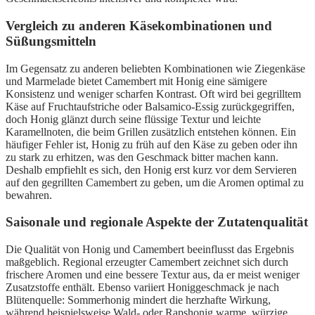
Vergleich zu anderen Käsekombinationen und
Süßungsmitteln
Im Gegensatz zu anderen beliebten Kombinationen wie Ziegenkäse
und Marmelade bietet Camembert mit Honig eine sämigere
Konsistenz und weniger scharfen Kontrast. Oft wird bei gegrilltem
Käse auf Fruchtaufstriche oder Balsamico-Essig zurückgegriffen,
doch Honig glänzt durch seine flüssige Textur und leichte
Karamellnoten, die beim Grillen zusätzlich entstehen können. Ein
häufiger Fehler ist, Honig zu früh auf den Käse zu geben oder ihn
zu stark zu erhitzen, was den Geschmack bitter machen kann.
Deshalb empfiehlt es sich, den Honig erst kurz vor dem Servieren
auf den gegrillten Camembert zu geben, um die Aromen optimal zu
bewahren.
Saisonale und regionale Aspekte der Zutatenqualität
Die Qualität von Honig und Camembert beeinflusst das Ergebnis
maßgeblich. Regional erzeugter Camembert zeichnet sich durch
frischere Aromen und eine bessere Textur aus, da er meist weniger
Zusatzstoffe enthält. Ebenso variiert Honiggeschmack je nach
Blütenquelle: Sommerhonig mindert die herzhafte Wirkung,
während beispielsweise Wald- oder Rapshonig warme, würzige