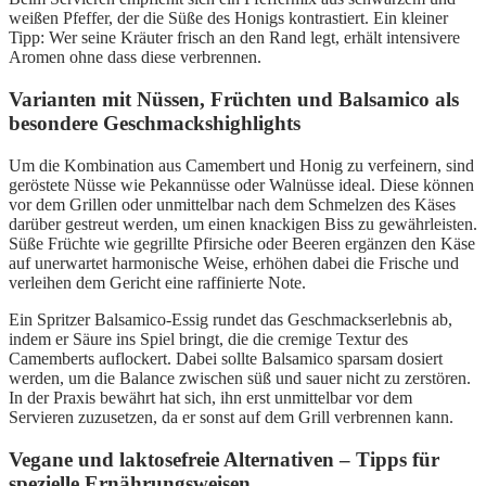
weißen Pfeffer, der die Süße des Honigs kontrastiert. Ein kleiner
Tipp: Wer seine Kräuter frisch an den Rand legt, erhält intensivere
Aromen ohne dass diese verbrennen.
Varianten mit Nüssen, Früchten und Balsamico als
besondere Geschmackshighlights
Um die Kombination aus Camembert und Honig zu verfeinern, sind
geröstete Nüsse wie Pekannüsse oder Walnüsse ideal. Diese können
vor dem Grillen oder unmittelbar nach dem Schmelzen des Käses
darüber gestreut werden, um einen knackigen Biss zu gewährleisten.
Süße Früchte wie gegrillte Pfirsiche oder Beeren ergänzen den Käse
auf unerwartet harmonische Weise, erhöhen dabei die Frische und
verleihen dem Gericht eine raffinierte Note.
Ein Spritzer Balsamico-Essig rundet das Geschmackserlebnis ab,
indem er Säure ins Spiel bringt, die die cremige Textur des
Camemberts auflockert. Dabei sollte Balsamico sparsam dosiert
werden, um die Balance zwischen süß und sauer nicht zu zerstören.
In der Praxis bewährt hat sich, ihn erst unmittelbar vor dem
Servieren zuzusetzen, da er sonst auf dem Grill verbrennen kann.
Vegane und laktosefreie Alternativen – Tipps für
spezielle Ernährungsweisen