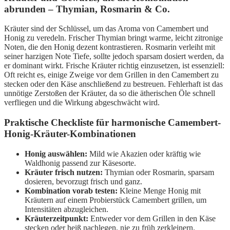
abrunden – Thymian, Rosmarin & Co.
Kräuter sind der Schlüssel, um das Aroma von Camembert und
Honig zu veredeln. Frischer Thymian bringt warme, leicht zitronige
Noten, die den Honig dezent kontrastieren. Rosmarin verleiht mit
seiner harzigen Note Tiefe, sollte jedoch sparsam dosiert werden, da
er dominant wirkt. Frische Kräuter richtig einzusetzen, ist essenziell:
Oft reicht es, einige Zweige vor dem Grillen in den Camembert zu
stecken oder den Käse anschließend zu bestreuen. Fehlerhaft ist das
unnötige Zerstoßen der Kräuter, da so die ätherischen Öle schnell
verfliegen und die Wirkung abgeschwächt wird.
Praktische Checkliste für harmonische Camembert-
Honig-Kräuter-Kombinationen
Honig auswählen:
Mild wie Akazien oder kräftig wie
Waldhonig passend zur Käsesorte.
Kräuter frisch nutzen:
Thymian oder Rosmarin, sparsam
dosieren, bevorzugt frisch und ganz.
Kombination vorab testen:
Kleine Menge Honig mit
Kräutern auf einem Probierstück Camembert grillen, um
Intensitäten abzugleichen.
Kräuterzeitpunkt:
Entweder vor dem Grillen in den Käse
stecken oder heiß nachlegen, nie zu früh zerkleinern.