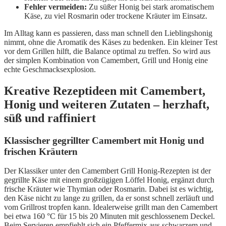
Fehler vermeiden:
Zu süßer Honig bei stark aromatischem
Käse, zu viel Rosmarin oder trockene Kräuter im Einsatz.
Im Alltag kann es passieren, dass man schnell den Lieblingshonig
nimmt, ohne die Aromatik des Käses zu bedenken. Ein kleiner Test
vor dem Grillen hilft, die Balance optimal zu treffen. So wird aus
der simplen Kombination von Camembert, Grill und Honig eine
echte Geschmacksexplosion.
Kreative Rezeptideen mit Camembert,
Honig und weiteren Zutaten – herzhaft,
süß und raffiniert
Klassischer gegrillter Camembert mit Honig und
frischen Kräutern
Der Klassiker unter den Camembert Grill Honig-Rezepten ist der
gegrillte Käse mit einem großzügigen Löffel Honig, ergänzt durch
frische Kräuter wie Thymian oder Rosmarin. Dabei ist es wichtig,
den Käse nicht zu lange zu grillen, da er sonst schnell zerläuft und
vom Grillrost tropfen kann. Idealerweise grillt man den Camembert
bei etwa 160 °C für 15 bis 20 Minuten mit geschlossenem Deckel.
Beim Servieren empfiehlt sich ein Pfeffermix aus schwarzem und