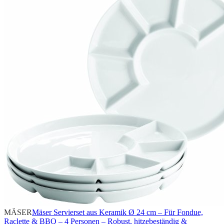
MÄSER
Mäser Servierset aus Keramik Ø 24 cm – Für Fondue,
Raclette & BBQ – 4 Personen – Robust, hitzebeständig &