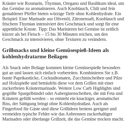
Kräuter wie Rosmarin, Thymian, Oregano und Basilikum ideal, um
das Gemüse zu aromatisieren. Auch Knoblauch, Chili und fein
gemahlener Pfeffer bieten würzige Tiefe ohne Kohlenhydrate. Ein
Beispiel: Eine Marinade aus Olivenöl, Zitronensaft, Knoblauch und
frischem Thymian intensiviert den Geschmack und sorgt für eine
appetitliche Kruste. Tipp: Das Marinieren bei Gemüse ist zeitlich
kürzer als bei Fleisch – 15 bis 30 Minuten reichen, um den
Geschmack zu intensivieren, ohne Texturen zu verändern.
Grillsnacks und kleine Gemüsespieß-Ideen als
kohlenhydratarme Beilagen
Als Snack oder Beilage kommen kleine Gemüsespieße besonders
gut an und lassen sich einfach vorbereiten. Kombinieren Sie z.B.
bunte Paprikastücke, Cocktailtomaten, Zucchinischeiben und Pilze
auf Holzspieße und beträufeln diese vor dem Grillen mit einer
zuckerfreien Kräutermarinade. Weitere Low Carb Highlights sind
gegrillte Spargelbündel oder Auberginenscheiben, die mit Feta und
Kräutern gefüllt werden – so entsteht ein knackiger, aromatischer
Biss, der Sättigung bringt ohne Kohlenhydratlast. Auch als
Fingerfood für Gäste sind diese Grillideen bestens geeignet und
vermeiden typische Fehler wie das Anbrennen zuckerhaltiger
Marinaden oder überlange Grillzeit, die das Gemüse trocken macht.