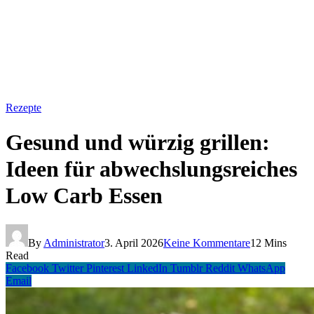
Rezepte
Gesund und würzig grillen:
Ideen für abwechslungsreiches
Low Carb Essen
By
Administrator
3. April 2026
Keine Kommentare
12 Mins
Read
Facebook
Twitter
Pinterest
LinkedIn
Tumblr
Reddit
WhatsApp
Email