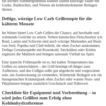
ein leichtes Sommergrillmenü können zudem knackige Salate mit
Gurke, Radieschen, und Nüssen als kohlenhydratarme Beilagen
dienen.
Deftige, würzige Low Carb Grillrezepte für die
kälteren Monate
Im Winter bietet Low Carb Grillen die Chance, auf herzhafte und
wärmende Gerichte zu setzen. Neben klassischen Fleischsorten wie
Rind, Lamm und Schwein sind auch würzige Marinaden auf Basis
von Senf, Paprika und Chili beliebt, die ohne Zucker auskommen.
Deftige Gemüsespieße mit Rosenkohl, Steckrüben oder Kürbis
ergänzen die Mahlzeit und bringen saisonale Vielfalt ins Spiel.
Eine typische Fehlerquelle ist es, bei kalten Temperaturen das
Grillen zu unterschätzen – der Grill benötigt oft länger zum
Aufheizen, und das Grillgut sollte gut abgedeckt und vorgewärmt
sein, um Austrocknung zu vermeiden. Wärmende Beilagen wie ein
hausgemachter Kräuterquark ohne Zucker oder warme Nuss- und
Pilzpfannen bringen zusätzlich Geschmack und Nährwert.
Checkliste für Equipment und Vorbereitung – so
wird jedes Grillfest zum Erfolg ohne
Kohlenhydratbremse