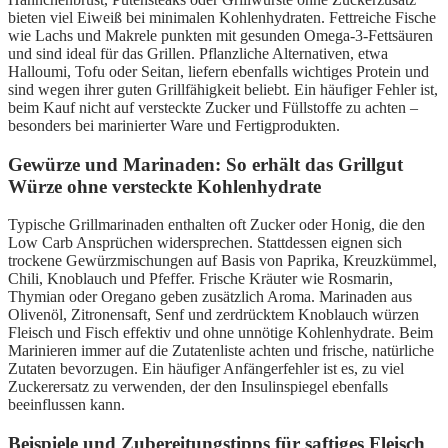
bieten viel Eiweiß bei minimalen Kohlenhydraten. Fettreiche Fische
wie Lachs und Makrele punkten mit gesunden Omega-3-Fettsäuren
und sind ideal für das Grillen. Pflanzliche Alternativen, etwa
Halloumi, Tofu oder Seitan, liefern ebenfalls wichtiges Protein und
sind wegen ihrer guten Grillfähigkeit beliebt. Ein häufiger Fehler ist,
beim Kauf nicht auf versteckte Zucker und Füllstoffe zu achten –
besonders bei marinierter Ware und Fertigprodukten.
Gewürze und Marinaden: So erhält das Grillgut
Würze ohne versteckte Kohlenhydrate
Typische Grillmarinaden enthalten oft Zucker oder Honig, die den
Low Carb Ansprüchen widersprechen. Stattdessen eignen sich
trockene Gewürzmischungen auf Basis von Paprika, Kreuzkümmel,
Chili, Knoblauch und Pfeffer. Frische Kräuter wie Rosmarin,
Thymian oder Oregano geben zusätzlich Aroma. Marinaden aus
Olivenöl, Zitronensaft, Senf und zerdrücktem Knoblauch würzen
Fleisch und Fisch effektiv und ohne unnötige Kohlenhydrate. Beim
Marinieren immer auf die Zutatenliste achten und frische, natürliche
Zutaten bevorzugen. Ein häufiger Anfängerfehler ist es, zu viel
Zuckerersatz zu verwenden, der den Insulinspiegel ebenfalls
beeinflussen kann.
Beispiele und Zubereitungstipps für saftiges Fleisch