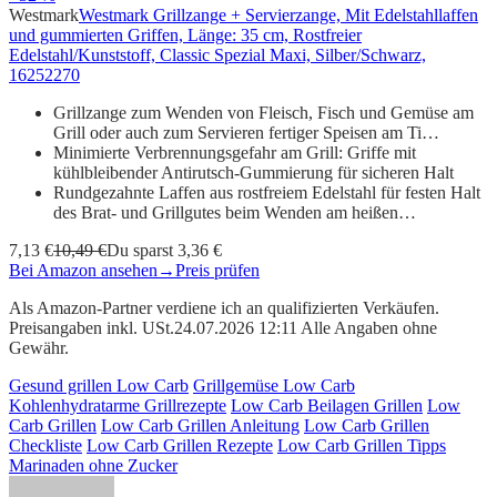
Westmark
Westmark Grillzange + Servierzange, Mit Edelstahllaffen
und gummierten Griffen, Länge: 35 cm, Rostfreier
Edelstahl/Kunststoff, Classic Spezial Maxi, Silber/Schwarz,
16252270
Grillzange zum Wenden von Fleisch, Fisch und Gemüse am
Grill oder auch zum Servieren fertiger Speisen am Ti…
Minimierte Verbrennungsgefahr am Grill: Griffe mit
kühlbleibender Antirutsch-Gummierung für sicheren Halt
Rundgezahnte Laffen aus rostfreiem Edelstahl für festen Halt
des Brat- und Grillgutes beim Wenden am heißen…
7,13 €
10,49 €
Du sparst 3,36 €
Bei Amazon ansehen
→
Preis prüfen
Als Amazon-Partner verdiene ich an qualifizierten Verkäufen.
Preisangaben inkl. USt.24.07.2026 12:11 Alle Angaben ohne
Gewähr.
Gesund grillen Low Carb
Grillgemüse Low Carb
Kohlenhydratarme Grillrezepte
Low Carb Beilagen Grillen
Low
Carb Grillen
Low Carb Grillen Anleitung
Low Carb Grillen
Checkliste
Low Carb Grillen Rezepte
Low Carb Grillen Tipps
Marinaden ohne Zucker