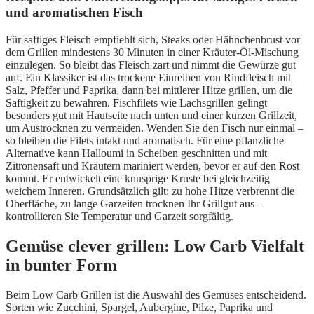
und aromatischen Fisch
Für saftiges Fleisch empfiehlt sich, Steaks oder Hähnchenbrust vor
dem Grillen mindestens 30 Minuten in einer Kräuter-Öl-Mischung
einzulegen. So bleibt das Fleisch zart und nimmt die Gewürze gut
auf. Ein Klassiker ist das trockene Einreiben von Rindfleisch mit
Salz, Pfeffer und Paprika, dann bei mittlerer Hitze grillen, um die
Saftigkeit zu bewahren. Fischfilets wie Lachsgrillen gelingt
besonders gut mit Hautseite nach unten und einer kurzen Grillzeit,
um Austrocknen zu vermeiden. Wenden Sie den Fisch nur einmal –
so bleiben die Filets intakt und aromatisch. Für eine pflanzliche
Alternative kann Halloumi in Scheiben geschnitten und mit
Zitronensaft und Kräutern mariniert werden, bevor er auf den Rost
kommt. Er entwickelt eine knusprige Kruste bei gleichzeitig
weichem Inneren. Grundsätzlich gilt: zu hohe Hitze verbrennt die
Oberfläche, zu lange Garzeiten trocknen Ihr Grillgut aus –
kontrollieren Sie Temperatur und Garzeit sorgfältig.
Gemüse clever grillen: Low Carb Vielfalt
in bunter Form
Beim Low Carb Grillen ist die Auswahl des Gemüses entscheidend.
Sorten wie Zucchini, Spargel, Aubergine, Pilze, Paprika und