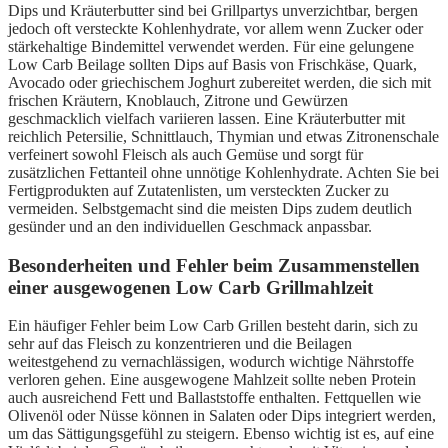
Dips und Kräuterbutter sind bei Grillpartys unverzichtbar, bergen
jedoch oft versteckte Kohlenhydrate, vor allem wenn Zucker oder
stärkehaltige Bindemittel verwendet werden. Für eine gelungene
Low Carb Beilage sollten Dips auf Basis von Frischkäse, Quark,
Avocado oder griechischem Joghurt zubereitet werden, die sich mit
frischen Kräutern, Knoblauch, Zitrone und Gewürzen
geschmacklich vielfach variieren lassen. Eine Kräuterbutter mit
reichlich Petersilie, Schnittlauch, Thymian und etwas Zitronenschale
verfeinert sowohl Fleisch als auch Gemüse und sorgt für
zusätzlichen Fettanteil ohne unnötige Kohlenhydrate. Achten Sie bei
Fertigprodukten auf Zutatenlisten, um versteckten Zucker zu
vermeiden. Selbstgemacht sind die meisten Dips zudem deutlich
gesünder und an den individuellen Geschmack anpassbar.
Besonderheiten und Fehler beim Zusammenstellen
einer ausgewogenen Low Carb Grillmahlzeit
Ein häufiger Fehler beim Low Carb Grillen besteht darin, sich zu
sehr auf das Fleisch zu konzentrieren und die Beilagen
weitestgehend zu vernachlässigen, wodurch wichtige Nährstoffe
verloren gehen. Eine ausgewogene Mahlzeit sollte neben Protein
auch ausreichend Fett und Ballaststoffe enthalten. Fettquellen wie
Olivenöl oder Nüsse können in Salaten oder Dips integriert werden,
um das Sättigungsgefühl zu steigern. Ebenso wichtig ist es, auf eine