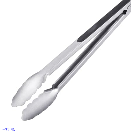
−32 %