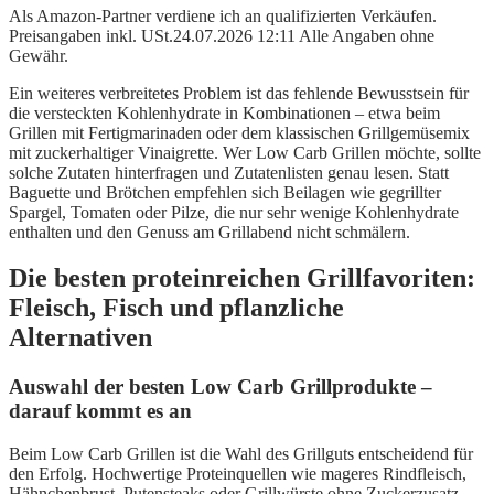
Als Amazon-Partner verdiene ich an qualifizierten Verkäufen.
Preisangaben inkl. USt.24.07.2026 12:11 Alle Angaben ohne
Gewähr.
Ein weiteres verbreitetes Problem ist das fehlende Bewusstsein für
die versteckten Kohlenhydrate in Kombinationen – etwa beim
Grillen mit Fertigmarinaden oder dem klassischen Grillgemüsemix
mit zuckerhaltiger Vinaigrette. Wer Low Carb Grillen möchte, sollte
solche Zutaten hinterfragen und Zutatenlisten genau lesen. Statt
Baguette und Brötchen empfehlen sich Beilagen wie gegrillter
Spargel, Tomaten oder Pilze, die nur sehr wenige Kohlenhydrate
enthalten und den Genuss am Grillabend nicht schmälern.
Die besten proteinreichen Grillfavoriten:
Fleisch, Fisch und pflanzliche
Alternativen
Auswahl der besten Low Carb Grillprodukte –
darauf kommt es an
Beim Low Carb Grillen ist die Wahl des Grillguts entscheidend für
den Erfolg. Hochwertige Proteinquellen wie mageres Rindfleisch,
Hähnchenbrust, Putensteaks oder Grillwürste ohne Zuckerzusatz