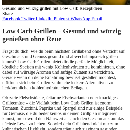
Gesund und würzig grillen mit Low Carb Rezeptideen
Share
Facebook
Twitter
LinkedIn
Pinterest
WhatsApp
Email
Low Carb Grillen – Gesund und würzig
genießen ohne Reue
Fragst du dich, wie du beim nächsten Grillabend ohne Verzicht auf
Geschmack und Genuss gesund und abwechslungsreich grillen
kannst? Low Carb Grillen bietet dir die perfekte Möglichkeit,
köstliche Speisen mit wenig Kohlenhydraten zu kombinieren, ohne
dabei auf würzige Aromen und saftige Zutaten zu verzichten.
Gerade wenn du deine Ernährung bewusst gestalten möchtest,
eröffnen sich beim Grillen zahlreiche leckere Alternativen zu
herkömmlichen kohlenhydratreichen Beilagen.
Ob zarte Fleischstücke, fettarme Fischvarianten oder knackiges
Grillgemüse – die Vielfalt beim Low Carb Grillen ist enorm.
Tomaten, Zucchini, Paprika und Spargel sind nur einige Beispiele
für Gemüse, die du bedenkenlos in deinen Grillplan integrieren
kannst, um sowohl den Nährwert als auch den Geschmack auf das
nächste Level zu heben. So wird dein Grillabend nicht nur zum
kulinarischen Highlight, sondern trägt auch zu einem gesunden