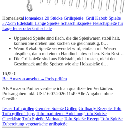
Homealexa
Homealexa 20 Stücke Grillspieße, Grill Kabob Spieße
37,5cm Edelstahl Lange Spieße Schaschlikspieße Fleischspieße für
Lagerfeuer oder Grillschale
Upgraded Spieße sind flach, die die Spießwaren stabil hält,
können Sie drehen und kochen sie gleichmäßig, b…
Wenn Kebab Spieße verwendet wird, einfach mit Wasser
abspülen, dann mit einem Handtuch abwischen. Kein Rest…
Die Grillspieße sind aus Edelstahl, nicht rosten, nicht den
Geschmack auf die Speisen wie alte Holzspieße ü…
16,99 €
Bei Amazon ansehen
→
Preis prüfen
Als Amazon-Partner verdiene ich an qualifizierten Verkäufen.
Preisangaben inkl. USt.16.07.2026 11:49 Alle Angaben ohne
Gewähr.
fester Tofu grillen
Gemüse Spieße Grillen
Grillparty Rezepte Tofu
Tofu grillen Tipps
Tofu marinieren Anleitung
Tofu Spieße
Checkliste
Tofu Spieße Marinade
Tofu Spieße Rezept
Tofu Spieße
Zubereitung
vegetarische grillspieße