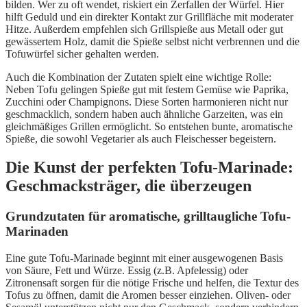
bilden. Wer zu oft wendet, riskiert ein Zerfallen der Würfel. Hier
hilft Geduld und ein direkter Kontakt zur Grillfläche mit moderater
Hitze. Außerdem empfehlen sich Grillspieße aus Metall oder gut
gewässertem Holz, damit die Spieße selbst nicht verbrennen und die
Tofuwürfel sicher gehalten werden.
Auch die Kombination der Zutaten spielt eine wichtige Rolle:
Neben Tofu gelingen Spieße gut mit festem Gemüse wie Paprika,
Zucchini oder Champignons. Diese Sorten harmonieren nicht nur
geschmacklich, sondern haben auch ähnliche Garzeiten, was ein
gleichmäßiges Grillen ermöglicht. So entstehen bunte, aromatische
Spieße, die sowohl Vegetarier als auch Fleischesser begeistern.
Die Kunst der perfekten Tofu-Marinade:
Geschmacksträger, die überzeugen
Grundzutaten für aromatische, grilltaugliche Tofu-
Marinaden
Eine gute Tofu-Marinade beginnt mit einer ausgewogenen Basis
von Säure, Fett und Würze. Essig (z.B. Apfelessig) oder
Zitronensaft sorgen für die nötige Frische und helfen, die Textur des
Tofus zu öffnen, damit die Aromen besser einziehen. Oliven- oder