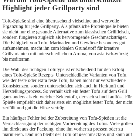
Highlight jeder Grillparty sind
Tofu-Spieße sind eine überraschend vielseitige und wertvolle
Ergänzung für jede Grillparty. Als pflanzliche Proteinquelle bieten
sie nicht nur eine gesunde Alternative zum klassischen Grillfleisch,
sondern fungieren zugleich als hervorragende Geschmacksträger.
Die Fähigkeit von Tofu, Marinaden und Gewürze besonders gut
aufzunehmen, macht ihn zum idealen Grundstoff für kreative
Grillvarianten mit unterschiedlichem Aroma, von asiatisch-würzig
bis mediterran.
Die Wahl des richtigen Tofutyps ist entscheidend für den Erfolg
eines Tofu-Spieße Rezepts. Unterschiedliche Varianten von Tofu,
wie der feste oder extra feste Tofu, haben nicht nur verschiedene
Konsistenzen, sondern unterscheiden sich auch in Herkunft und
Herstellungsprozess. So verhält sich ein fester Tofu auf dem Grill
ganz anders als ein weicher Seidentofu, der sich schnell auflöst. Für
Spieße empfiehlt sich daher stets ein möglichst fester Tofu, der nicht
zerfällt und gut die Hitze verträgt.
Ein häufiger Fehler bei der Zubereitung von Tofu-Spießen ist die
Vernachlässigung der richtigen Vorbereitung des Tofus. Viele grillen
ihn direkt aus der Packung, ohne ihn vorher zu pressen oder zu
marinieren. Dadurch bleibt der Tofu oft geschmacklos und kann auf