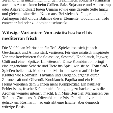
Sesamöl unterstützen nicht nur den Geschmack, sondern verhindern
auch das Austrocknen beim Grillen. Salz, Sojasauce und Ahornsirup
oder Agavendicksaft fügen Umami sowie eine dezente Süße hinzu
und gleichen säuerliche Noten aus. Bei vielen Anfängerinnen und
Anfängern fehlt oft die Balance dieser Elemente, wodurch der Tofu
entweder fad oder zu dominant schmeckt.
Würzige Varianten: Von asiatisch-scharf bis
mediterran frisch
Die Vielfalt an Marinaden für Tofu-Spieße lässt sich je nach
Geschmack und Anlass stark variieren. Für eine asiatisch inspirierte
Variante kombinieren Sie Sojasauce, Sesamöl, Knoblauch, Ingwer,
Chili und einen Spritzer Limettensaft. Diese Kombination bringt
eine angenehme Schärfe und Tiefe ins Spiel, wie sie bei Tofu Saté-
Spießen beliebt ist. Mediterrane Marinaden setzen auf frische
Kräuter wie Rosmarin, Thymian und Oregano, ergänzt durch
Zitronensaft und Olivenöl. Knoblauch, Paprika und ein Hauch
Honig verleihen dem Ganzen mehr Komplexität. Ein häufiger
Fehler ist es, frische Kräuter nicht fein genug zu hacken, was die
Aromen weniger intensiv macht. Ein Mini-Beispiel: Marinieren Sie
Tofu mit Zitronensaft, Olivenöl, einer Prise Paprikapulver und
gehacktem Rosmarin – so entsteht eine frische, aber dennoch
würzige Basis.