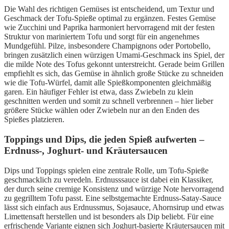
Die Wahl des richtigen Gemüses ist entscheidend, um Textur und
Geschmack der Tofu-Spieße optimal zu ergänzen. Festes Gemüse
wie Zucchini und Paprika harmoniert hervorragend mit der festen
Struktur von mariniertem Tofu und sorgt für ein angenehmes
Mundgefühl. Pilze, insbesondere Champignons oder Portobello,
bringen zusätzlich einen würzigen Umami-Geschmack ins Spiel, der
die milde Note des Tofus gekonnt unterstreicht. Gerade beim Grillen
empfiehlt es sich, das Gemüse in ähnlich große Stücke zu schneiden
wie die Tofu-Würfel, damit alle Spießkomponenten gleichmäßig
garen. Ein häufiger Fehler ist etwa, dass Zwiebeln zu klein
geschnitten werden und somit zu schnell verbrennen – hier lieber
größere Stücke wählen oder Zwiebeln nur an den Enden des
Spießes platzieren.
Toppings und Dips, die jeden Spieß aufwerten –
Erdnuss-, Joghurt- und Kräutersaucen
Dips und Toppings spielen eine zentrale Rolle, um Tofu-Spieße
geschmacklich zu veredeln. Erdnusssauce ist dabei ein Klassiker,
der durch seine cremige Konsistenz und würzige Note hervorragend
zu gegrilltem Tofu passt. Eine selbstgemachte Erdnuss-Satay-Sauce
lässt sich einfach aus Erdnussmus, Sojasauce, Ahornsirup und etwas
Limettensaft herstellen und ist besonders als Dip beliebt. Für eine
erfrischende Variante eignen sich Joghurt-basierte Kräutersaucen mit