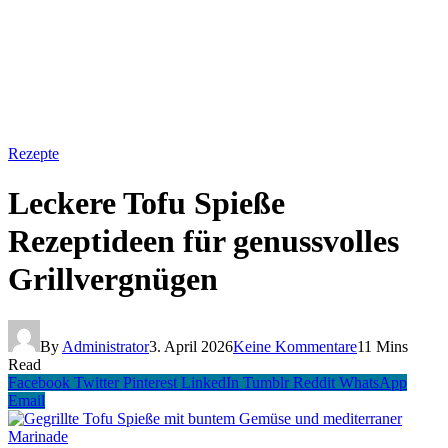
Rezepte
Leckere Tofu Spieße
Rezeptideen für genussvolles
Grillvergnügen
By
Administrator
3. April 2026
Keine Kommentare
11 Mins
Read
Facebook
Twitter
Pinterest
LinkedIn
Tumblr
Reddit
WhatsApp
Email