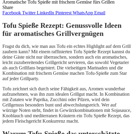
Aromatische Tofu Spieße mit frischem Gemüse fürs Grillen
Share
Facebook
Twitter
LinkedIn
Pinterest
WhatsApp
Email
Tofu Spieße Rezept: Genussvolle Ideen
für aromatisches Grillvergnügen
Fragst du dich, wie man aus Tofu ein echtes Highlight auf dem Grill
zaubern kann? Mit einem raffinierten Tofu Spieße Rezept kannst du
deine Gäste nicht nur überraschen, sondern auch ein aromatisches,
leicht zuzubereitendes Grillgericht servieren, das sowohl Vegetarier
als auch Grillfans begeistert. Die vielseitigen Marinaden und die
Kombination mit frischem Gemüse machen Tofu-Spieße zum Star
auf jeder Grillparty.
Tofu zeichnet sich durch seine Fähigkeit aus, Aromen wunderbar
aufzunehmen, was ihn zum idealen Grillgut macht. In Kombination
mit Zutaten wie Paprika, Zucchini oder Pilzen, wird dein
Grillgenuss besonders bunt und abwechslungsreich. Wer auf
würzige Noten steht, findet in Gewürzkombinationen mit Sojasauce,
Knoblauch und mediterranen Kräutern ein Tofu Spieße Rezept, das
jedem Fleischgericht Konkurrenz macht.
Warum Tofu-Spieße das unterschätzte