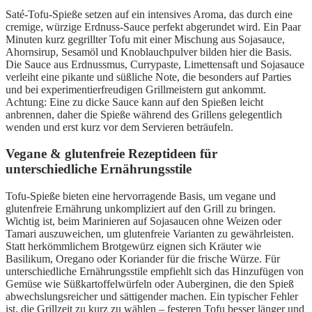
Saté-Tofu-Spieße setzen auf ein intensives Aroma, das durch eine
cremige, würzige Erdnuss-Sauce perfekt abgerundet wird. Ein Paar
Minuten kurz gegrillter Tofu mit einer Mischung aus Sojasauce,
Ahornsirup, Sesamöl und Knoblauchpulver bilden hier die Basis.
Die Sauce aus Erdnussmus, Currypaste, Limettensaft und Sojasauce
verleiht eine pikante und süßliche Note, die besonders auf Parties
und bei experimentierfreudigen Grillmeistern gut ankommt.
Achtung: Eine zu dicke Sauce kann auf den Spießen leicht
anbrennen, daher die Spieße während des Grillens gelegentlich
wenden und erst kurz vor dem Servieren beträufeln.
Vegane & glutenfreie Rezeptideen für
unterschiedliche Ernährungsstile
Tofu-Spieße bieten eine hervorragende Basis, um vegane und
glutenfreie Ernährung unkompliziert auf den Grill zu bringen.
Wichtig ist, beim Marinieren auf Sojasaucen ohne Weizen oder
Tamari auszuweichen, um glutenfreie Varianten zu gewährleisten.
Statt herkömmlichem Brotgewürz eignen sich Kräuter wie
Basilikum, Oregano oder Koriander für die frische Würze. Für
unterschiedliche Ernährungsstile empfiehlt sich das Hinzufügen von
Gemüse wie Süßkartoffelwürfeln oder Auberginen, die den Spieß
abwechslungsreicher und sättigender machen. Ein typischer Fehler
ist, die Grillzeit zu kurz zu wählen – festeren Tofu besser länger und