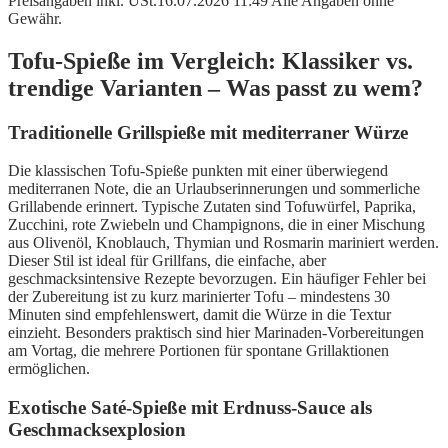
Preisangaben inkl. USt.16.07.2026 11:49 Alle Angaben ohne
Gewähr.
Tofu-Spieße im Vergleich: Klassiker vs.
trendige Varianten – Was passt zu wem?
Traditionelle Grillspieße mit mediterraner Würze
Die klassischen Tofu-Spieße punkten mit einer überwiegend
mediterranen Note, die an Urlaubserinnerungen und sommerliche
Grillabende erinnert. Typische Zutaten sind Tofuwürfel, Paprika,
Zucchini, rote Zwiebeln und Champignons, die in einer Mischung
aus Olivenöl, Knoblauch, Thymian und Rosmarin mariniert werden.
Dieser Stil ist ideal für Grillfans, die einfache, aber
geschmacksintensive Rezepte bevorzugen. Ein häufiger Fehler bei
der Zubereitung ist zu kurz marinierter Tofu – mindestens 30
Minuten sind empfehlenswert, damit die Würze in die Textur
einzieht. Besonders praktisch sind hier Marinaden-Vorbereitungen
am Vortag, die mehrere Portionen für spontane Grillaktionen
ermöglichen.
Exotische Saté-Spieße mit Erdnuss-Sauce als
Geschmacksexplosion