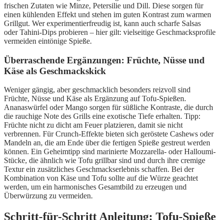
frischen Zutaten wie Minze, Petersilie und Dill. Diese sorgen für
einen kühlenden Effekt und stehen im guten Kontrast zum warmen
Grillgut. Wer experimentierfreudig ist, kann auch scharfe Salsas
oder Tahini-Dips probieren – hier gilt: vielseitige Geschmacksprofile
vermeiden eintönige Spieße.
Überraschende Ergänzungen: Früchte, Nüsse und
Käse als Geschmackskick
Weniger gängig, aber geschmacklich besonders reizvoll sind
Früchte, Nüsse und Käse als Ergänzung auf Tofu-Spießen.
Ananaswürfel oder Mango sorgen für süßliche Kontraste, die durch
die rauchige Note des Grills eine exotische Tiefe erhalten. Tipp:
Früchte nicht zu dicht am Feuer platzieren, damit sie nicht
verbrennen. Für Crunch-Effekte bieten sich geröstete Cashews oder
Mandeln an, die am Ende über die fertigen Spieße gestreut werden
können. Ein Geheimtipp sind marinierte Mozzarella- oder Halloumi-
Stücke, die ähnlich wie Tofu grillbar sind und durch ihre cremige
Textur ein zusätzliches Geschmackserlebnis schaffen. Bei der
Kombination von Käse und Tofu sollte auf die Würze geachtet
werden, um ein harmonisches Gesamtbild zu erzeugen und
Überwürzung zu vermeiden.
Schritt-für-Schritt Anleitung: Tofu-Spieße