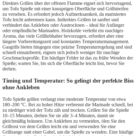
Direktes Grillen über der offenen Flamme eignet sich hervorragend,
um Tofu Spieße mit einer knusprigen Oberfläche und Grillstreifen
zu versehen. Es erfordert jedoch Aufmerksamkeit, da mariniertes
Tofu leicht anbrennen kann. Indirektes Grillen ist sanfter und
verhindert das Ankleben oder Austrocknen – ideal für Anfänger
oder empfindliche Marinaden. Holzkohle verleiht ein rauchiges
Aroma, das viele Grillliebhaber bevorzugen, erfordert aber eine
längere Vorbereitungszeit und konstantes Temperaturmanagement.
Gasgrills bieten hingegen eine präzise Temperaturregelung und sind
schnell einsatzbereit, eignen sich jedoch weniger für rauchige
Geschmacksprofile. Ein häufiger Fehler ist das zu frühe Wenden der
Spieße; warten Sie, bis sich die Oberfläche leicht löst, bevor Sie
drehen.
Timing und Temperatur: So gelingt der perfekte Biss
ohne Ankleben
Tofu Spieße grillen verlangt eine moderate Temperatur von etwa
180–200 °C. Bei zu hoher Hitze verbrennt die Marinade schnell, bei
zu niedriger wird der Tofu zäh und trocken. Grillen Sie die Spieße
10–15 Minuten, drehen Sie sie alle 3–4 Minuten, damit sie
gleichmäßig bräunen. Um Ankleben zu vermeiden, ölen Sie den
Grillrost vor dem Grillen leicht ein und verwenden Sie eine
Grillzange statt einer Gabel, um die Spieße zu wenden. Eine häufige