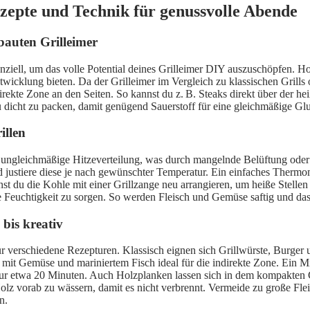
zepte und Technik für genussvolle Abende
bauten Grilleimer
nziell, um das volle Potential deines Grilleimer DIY auszuschöpfen. H
wicklung bieten. Da der Grilleimer im Vergleich zu klassischen Grills o
direkte Zone an den Seiten. So kannst du z. B. Steaks direkt über der 
u dicht zu packen, damit genügend Sauerstoff für eine gleichmäßige Gl
illen
ine ungleichmäßige Hitzeverteilung, was durch mangelnde Belüftung ode
d justiere diese je nach gewünschter Temperatur. Ein einfaches Thermom
nst du die Kohle mit einer Grillzange neu arrangieren, um heiße Stellen
che Feuchtigkeit zu sorgen. So werden Fleisch und Gemüse saftig und das
 bis kreativ
r verschiedene Rezepturen. Klassisch eignen sich Grillwürste, Burger u
mit Gemüse und mariniertem Fisch ideal für die indirekte Zone. Ein Mi
ur etwa 20 Minuten. Auch Holzplanken lassen sich in dem kompakten Gr
olz vorab zu wässern, damit es nicht verbrennt. Vermeide zu große Flei
n.