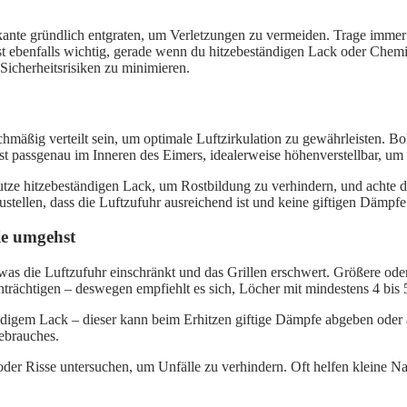
lkante gründlich entgraten, um Verletzungen zu vermeiden. Trage imme
ebenfalls wichtig, gerade wenn du hitzebeständigen Lack oder Chemikali
Sicherheitsrisiken zu minimieren.
hmäßig verteilt sein, um optimale Luftzirkulation zu gewährleisten. Bo
t passgenau im Inneren des Eimers, idealerweise höhenverstellbar, um 
Nutze hitzebeständigen Lack, um Rostbildung zu verhindern, und achte da
ustellen, dass die Luftzufuhr ausreichend ist und keine giftigen Dämpfe
ie umgehst
as die Luftzufuhr einschränkt und das Grillen erschwert. Größere oder
nträchtigen – deswegen empfiehlt es sich, Löcher mit mindestens 4 bis 
ändigem Lack – dieser kann beim Erhitzen giftige Dämpfe abgeben oder
ebrauches.
ile oder Risse untersuchen, um Unfälle zu verhindern. Oft helfen klein