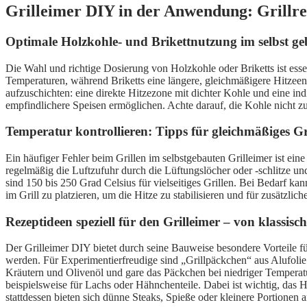
Grilleimer DIY in der Anwendung: Grillre
Optimale Holzkohle- und Brikettnutzung im selbst ge
Die Wahl und richtige Dosierung von Holzkohle oder Briketts ist esse
Temperaturen, während Briketts eine längere, gleichmäßigere Hitzeent
aufzuschichten: eine direkte Hitzezone mit dichter Kohle und eine in
empfindlichere Speisen ermöglichen. Achte darauf, die Kohle nicht z
Temperatur kontrollieren: Tipps für gleichmäßiges Gr
Ein häufiger Fehler beim Grillen im selbstgebauten Grilleimer ist e
regelmäßig die Luftzufuhr durch die Lüftungslöcher oder -schlitze un
sind 150 bis 250 Grad Celsius für vielseitiges Grillen. Bei Bedarf kan
im Grill zu platzieren, um die Hitze zu stabilisieren und für zusätzli
Rezeptideen speziell für den Grilleimer – von klassisch
Der Grilleimer DIY bietet durch seine Bauweise besondere Vorteile fü
werden. Für Experimentierfreudige sind „Grillpäckchen“ aus Alufolie 
Kräutern und Olivenöl und gare das Päckchen bei niedriger Temperat
beispielsweise für Lachs oder Hähnchenteile. Dabei ist wichtig, das H
stattdessen bieten sich dünne Steaks, Spieße oder kleinere Portionen a