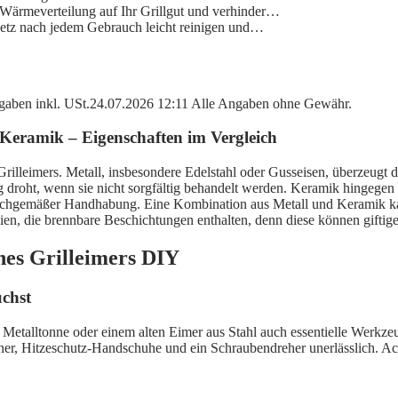
 Wärmeverteilung auf Ihr Grillgut und verhinder…
lnetz nach jedem Gebrauch leicht reinigen und…
angaben inkl. USt.24.07.2026 12:11 Alle Angaben ohne Gewähr.
s Keramik – Eigenschaften im Vergleich
 Grilleimers. Metall, insbesondere Edelstahl oder Gusseisen, überzeugt
 droht, wenn sie nicht sorgfältig behandelt werden. Keramik hingegen 
sachgemäßer Handhabung. Eine Kombination aus Metall und Keramik kann 
alien, die brennbare Beschichtungen enthalten, denn diese können giftig
ines Grilleimers DIY
chst
 Metalltonne oder einem alten Eimer aus Stahl auch essentielle Werkzeu
cher, Hitzeschutz-Handschuhe und ein Schraubendreher unerlässlich. Ach