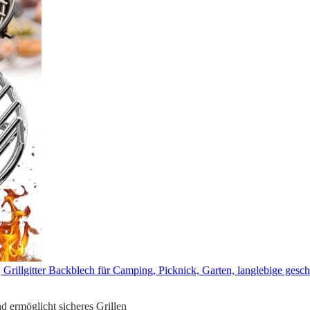
Grillgitter Backblech für Camping, Picknick, Garten, langlebige ge
d ermöglicht sicheres Grillen