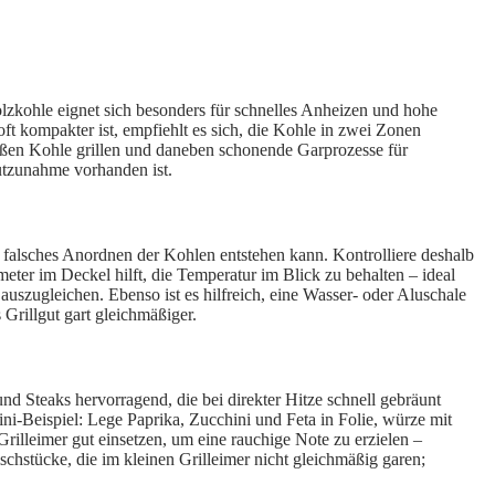
olzkohle eignet sich besonders für schnelles Anheizen und hohe
ft kompakter ist, empfiehlt es sich, die Kohle in zwei Zonen
heißen Kohle grillen und daneben schonende Garprozesse für
utzunahme vorhanden ist.
r falsches Anordnen der Kohlen entstehen kann. Kontrolliere deshalb
eter im Deckel hilft, die Temperatur im Blick zu behalten – ideal
 auszugleichen. Ebenso ist es hilfreich, eine Wasser- oder Aluschale
 Grillgut gart gleichmäßiger.
nd Steaks hervorragend, die bei direkter Hitze schnell gebräunt
ni-Beispiel: Lege Paprika, Zucchini und Feta in Folie, würze mit
illeimer gut einsetzen, um eine rauchige Note zu erzielen –
schstücke, die im kleinen Grilleimer nicht gleichmäßig garen;