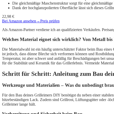
Die gleichmäßige Maschenstruktur sorgt für eine gleichmäßige
Dank der hochglanzpolierten Oberfläche lässt sich dieses Gril
22,98 €
Bei Amazon ansehen
→
Preis prüfen
Als Amazon-Partner verdiene ich an qualifizierten Verkäufen. Preis
Welches Material eignet sich wirklich? Von Metall bi
Die Materialwahl ist ein häufig unterschätzter Faktor beim Bau eines
ist jedoch, dass dünne Bleche sich verformen können und Rostbildung
Temperatur, ist aber schwer und anfällig für Beschädigungen bei un
für die Stabilität und Keramik für das Grillerlebnis. Vermeide Materi
Schritt für Schritt: Anleitung zum Bau de
Werkzeuge und Materialien – Was du unbedingt brau
Für den Bau deines Grilleimers DIY benötigst du neben einer stabilen
hitzebeständigen Lack. Zudem sind Grillrost, Lüftungsgitter oder -lö
Grilleimer lange hält.
Vorbereitung und Sicherheit beim Bau