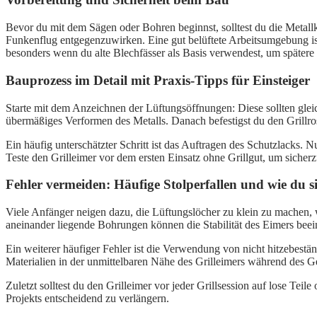
Bevor du mit dem Sägen oder Bohren beginnst, solltest du die Metal
Funkenflug entgegenzuwirken. Eine gut belüftete Arbeitsumgebung ist 
besonders wenn du alte Blechfässer als Basis verwendest, um spätere 
Bauprozess im Detail mit Praxis-Tipps für Einsteiger
Starte mit dem Anzeichnen der Lüftungsöffnungen: Diese sollten gleic
übermäßiges Verformen des Metalls. Danach befestigst du den Grillros
Ein häufig unterschätzter Schritt ist das Auftragen des Schutzlacks. 
Teste den Grilleimer vor dem ersten Einsatz ohne Grillgut, um sicherz
Fehler vermeiden: Häufige Stolperfallen und wie du s
Viele Anfänger neigen dazu, die Lüftungslöcher zu klein zu machen, w
aneinander liegende Bohrungen können die Stabilität des Eimers beei
Ein weiterer häufiger Fehler ist die Verwendung von nicht hitzebest
Materialien in der unmittelbaren Nähe des Grilleimers während des G
Zuletzt solltest du den Grilleimer vor jeder Grillsession auf lose Te
Projekts entscheidend zu verlängern.