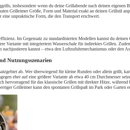
tiggrills, insbesondere wenn du deine Grillabende nach deinen eigenen B
bauten Grilleimer Größe, Form und Material exakt an deinen Grillstil a
er eine unpraktische Form, die den Transport erschwert.
effizienz. Im Gegensatz zu standardisierten Modellen kannst du deinen
ere Variante mit integriertem Wasserschale für indirektes Grillen. Zu
en nachjustieren kannst – etwa den Luftzufuhrmechanismus oder den As
nd Nutzungsszenarien
atzgebiet ab. Wer überwiegend für kleine Runden oder allein grillt, k
ngegen eher auf eine größere Variante ab etwa 40 cm Durchmesser setze
sich hervorragend für das klassische Grillen mit direkter Hitze, währe
perriger Grilleimer kann den spontanen Grillspaß im Park oder Garten e