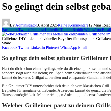
So gelingt dein selbst geb
By
Administrator
3. April 2026
Keine Kommentare
12 Mins Read
Facebook
Twitter
Pinterest
LinkedIn
Tumblr
Reddit
WhatsApp
Email
Grilleimer DIY – dein individueller Begleiter für entspannte Grillabe
Share
Facebook
Twitter
LinkedIn
Pinterest
WhatsApp
Email
So gelingt dein selbst gebauter Grilleimer
Hast du dich schon einmal gefragt, wie du dir einen praktischen und s
sondern sorgt auch für richtig viel Spaß beim Selberbauen und ansch
kannst du leckeres Grillgut zubereiten und entspannte Stunden mit de
Ein Grilleimer DIY unterscheidet sich deutlich vom klassischen Gril
Begleiter für spontane Grillabende. Außerdem kannst du genau die Featu
Transportmöglichkeit. Mit der richtigen Anleitung und etwas handwe
Welcher Grilleimer passt zu deinem Grill