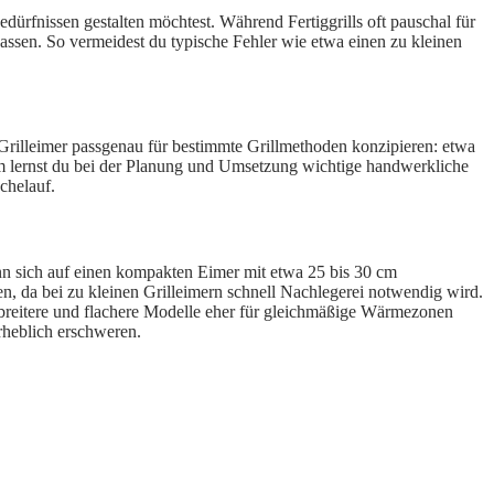
edürfnissen gestalten möchtest. Während Fertiggrills oft pauschal für
npassen. So vermeidest du typische Fehler wie etwa einen zu kleinen
 Grilleimer passgenau für bestimmte Grillmethoden konzipieren: etwa
dem lernst du bei der Planung und Umsetzung wichtige handwerkliche
chelauf.
ann sich auf einen kompakten Eimer mit etwa 25 bis 30 cm
n, da bei zu kleinen Grilleimern schnell Nachlegerei notwendig wird.
nd breitere und flachere Modelle eher für gleichmäßige Wärmezonen
rheblich erschweren.