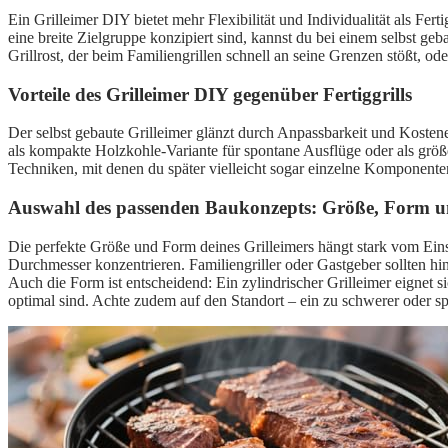
Ein Grilleimer DIY bietet mehr Flexibilität und Individualität als Fer
eine breite Zielgruppe konzipiert sind, kannst du bei einem selbst ge
Grillrost, der beim Familiengrillen schnell an seine Grenzen stößt, od
Vorteile des Grilleimer DIY gegenüber Fertiggrills
Der selbst gebaute Grilleimer glänzt durch Anpassbarkeit und Kosten
als kompakte Holzkohle-Variante für spontane Ausflüge oder als größ
Techniken, mit denen du später vielleicht sogar einzelne Komponent
Auswahl des passenden Baukonzepts: Größe, Form u
Die perfekte Größe und Form deines Grilleimers hängt stark vom Eins
Durchmesser konzentrieren. Familiengriller oder Gastgeber sollten hi
Auch die Form ist entscheidend: Ein zylindrischer Grilleimer eignet 
optimal sind. Achte zudem auf den Standort – ein zu schwerer oder s