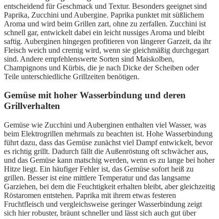
entscheidend für Geschmack und Textur. Besonders geeignet sind
Paprika, Zucchini und Aubergine. Paprika punktet mit süßlichem
Aroma und wird beim Grillen zart, ohne zu zerfallen. Zucchini ist
schnell gar, entwickelt dabei ein leicht nussiges Aroma und bleibt
saftig. Auberginen hingegen profitieren von längerer Garzeit, da ihr
Fleisch weich und cremig wird, wenn sie gleichmäßig durchgegart
sind. Andere empfehlenswerte Sorten sind Maiskolben,
Champignons und Kürbis, die je nach Dicke der Scheiben oder
Teile unterschiedliche Grillzeiten benötigen.
Gemüse mit hoher Wasserbindung und deren
Grillverhalten
Gemüse wie Zucchini und Auberginen enthalten viel Wasser, was
beim Elektrogrillen mehrmals zu beachten ist. Hohe Wasserbindung
führt dazu, dass das Gemüse zunächst viel Dampf entwickelt, bevor
es richtig grillt. Dadurch fällt die Außenröstung oft schwächer aus,
und das Gemüse kann matschig werden, wenn es zu lange bei hoher
Hitze liegt. Ein häufiger Fehler ist, das Gemüse sofort heiß zu
grillen. Besser ist eine mittlere Temperatur und das langsame
Garziehen, bei dem die Feuchtigkeit erhalten bleibt, aber gleichzeitig
Röstaromen entstehen. Paprika mit ihrem etwas festeren
Fruchtfleisch und vergleichsweise geringer Wasserbindung zeigt
sich hier robuster, bräunt schneller und lässt sich auch gut über