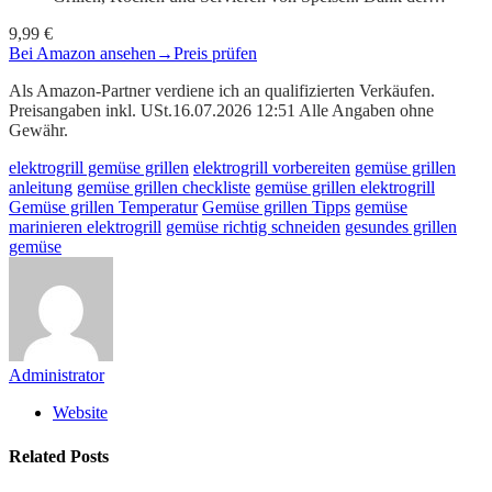
9,99 €
Bei Amazon ansehen
→
Preis prüfen
Als Amazon-Partner verdiene ich an qualifizierten Verkäufen.
Preisangaben inkl. USt.16.07.2026 12:51 Alle Angaben ohne
Gewähr.
elektrogrill gemüse grillen
elektrogrill vorbereiten
gemüse grillen
anleitung
gemüse grillen checkliste
gemüse grillen elektrogrill
Gemüse grillen Temperatur
Gemüse grillen Tipps
gemüse
marinieren elektrogrill
gemüse richtig schneiden
gesundes grillen
gemüse
Administrator
Website
Related
Posts