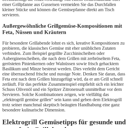
einer Grillpfanne aus Gusseisen vermeiden Sie das Durchfallen
kleiner Stücke und können die Gemüsepfanne direkt am Tisch
servieren.
Außergewöhnliche Grillgemüse-Kompositionen mit
Feta, Nüssen und Kräutern
Für besondere Grillabende lohnt es sich, kreative Kompositionen zu
probieren, die klassisches Gemüse mit eher unüblichen Zutaten
verbinden. Zum Beispiel gegrillte Zucchinischeiben oder
Auberginenscheiben, die nach dem Grillen mit zerbröseltem Feta,
gerösteten Pinienkernen oder Walnüssen sowie frisch gehacktem
Basilikum und Minze bestreut werden. Dies verleiht dem Gericht
eine überraschend frische und nussige Note. Denken Sie daran, dass
Feta erst nach dem Grillen hinzugefügt wird, da er am Grill schnell
zerläuft. Für das perfekte Zusammenspiel empfiehlt sich ein leichter
Schuss Olivenöl und ein Spritzer Zitronensaft unmittelbar vor dem
Servieren. Solche Kombinationen zeigen, wie vielfältig das
„elektrogrill gemüse grillen“ sein kann und geben dem Elektrogrill
trotz seiner manchmal skeptisch beäugten Handhabung eine ganz
besondere kulinarische Dimension.
Elektrogrill Gemüsetipps für gesunde und