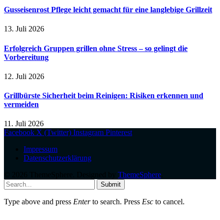
Gusseisenrost Pflege leicht gemacht für eine langlebige Grillzeit
13. Juli 2026
Erfolgreich Gruppen grillen ohne Stress – so gelingt die
Vorbereitung
12. Juli 2026
Grillbürste Sicherheit beim Reinigen: Risiken erkennen und
vermeiden
11. Juli 2026
Facebook
X (Twitter)
Instagram
Pinterest
Impressum
Datenschutzerklärung
© 2026 ThemeSphere. Designed by
ThemeSphere
.
Submit
Type above and press
Enter
to search. Press
Esc
to cancel.