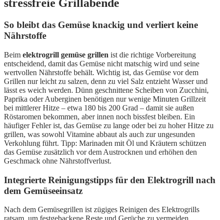
stressfreie Grillabende
So bleibt das Gemüse knackig und verliert keine
Nährstoffe
Beim
elektrogrill gemüse grillen
ist die richtige Vorbereitung
entscheidend, damit das Gemüse nicht matschig wird und seine
wertvollen Nährstoffe behält. Wichtig ist, das Gemüse vor dem
Grillen nur leicht zu salzen, denn zu viel Salz entzieht Wasser und
lässt es weich werden. Dünn geschnittene Scheiben von Zucchini,
Paprika oder Auberginen benötigen nur wenige Minuten Grillzeit
bei mittlerer Hitze – etwa 180 bis 200 Grad – damit sie außen
Röstaromen bekommen, aber innen noch bissfest bleiben. Ein
häufiger Fehler ist, das Gemüse zu lange oder bei zu hoher Hitze zu
grillen, was sowohl Vitamine abbaut als auch zur ungesunden
Verkohlung führt. Tipp: Marinaden mit Öl und Kräutern schützen
das Gemüse zusätzlich vor dem Austrocknen und erhöhen den
Geschmack ohne Nährstoffverlust.
Integrierte Reinigungstipps für den Elektrogrill nach
dem Gemüseeinsatz
Nach dem Gemüsegrillen ist zügiges Reinigen des Elektrogrills
ratsam, um festgebackene Reste und Gerüche zu vermeiden.