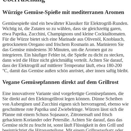
Würzige Gemüse-Spieße mit mediterranen Aromen
Gemüsespieße sind ein bewährter Klassiker für Elektrogrill-Runden.
Wichtig ist, die Zutaten so zu wählen, dass sie gleichzeitig garen,
etwa Paprika, Zucchini, Champignons und kleine Cocktailtomaten.
Für die Würze bietet sich eine Marinade aus Olivenöl, Knoblauch,
getrocknetem Oregano und frischem Rosmarin an. Marinieren Sie
das Gemüse mindestens 30 Minuten, um die Aromen gut zu
integrieren. Ein häufiger Fehler ist, die Spieße zu dicht zu stecken,
dann wird die Hitze nicht gleichmäßig verteilt. Achten Sie darauf,
dass der Elektrogrill auf mittlerer Temperatur läuft, etwa 180-200
°C, damit das Gemüse außen schön anröstet, aber innen saftig bleibt.
Vegane Gemüsepfannen direkt auf dem Grillrost
Eine innovativere Variante sind vorgefertigte Gemüsepfannen, die
Sie direkt auf den Elektrogrillrost legen können. Dünne Scheiben
von Auberginen und Zucchini eignen sich hervorragend, ebenso wie
geschnittene rote Paprika und Zwiebelringe. Würzen lässt sich die
Pfanne mit einem Schuss Sojasauce, Zitronensaft und frisch
gehacktem Koriander oder Petersilie. Achten Sie darauf, dass das
Gemüse nicht zu feucht ist, sonst läuft Flüssigkeit in den Grill und
beeinträchtigt die Hitzeverteilung. Mit einem Grillrostaufsatz oder