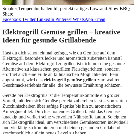
Smoker Temperatur halten für perfekt saftiges Low-and-Slow BBQ
Share
Facebook
Twitter
LinkedIn
Pinterest
WhatsApp
Email
Elektrogrill Gemüse grillen – kreative
Ideen für gesunde Grillabende
Hast du dich schon einmal gefragt, wie du Gemüse auf dem
Elektrogrill besonders lecker und aromatisch zubereiten kannst?
Gemüse auf dem Elektrogrill zu grillen ist nicht nur eine gesunde
Alternative zu klassischen gegrillten Fleischgerichten, sondern
eröffnet auch eine Fülle an kulinarischen Möglichkeiten. Fein
abgestimmt, wird das
elektrogrill gemüse grillen
zum wahren
Geschmackserlebnis für alle, die bewusste Ernährung schätzen.
Gerade bei Elektrogrills ist die Temperaturkontrolle ein großer
Vorteil, mit dem sich Gemüse perfekt zubereiten lässt – von zarten
Zucchinischeiben über saftige Paprika bis hin zu aromatischem
Auberginenfilet. Durch schonendes Grillen bleibt das Gemüse
knackig und verliert seine wertvollen Nährstoffe kaum. So eignen
sich Elektrogrills ideal, um verschiedene Gemüsesorten individuell
und vielfältig zu kombinieren und deinen gesunden Grillabend
geschmacklich auf ein neues Level zu heben.