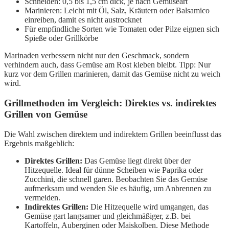
Schneiden: 0,5 bis 1,5 cm dick, je nach Gemüseart
Marinieren: Leicht mit Öl, Salz, Kräutern oder Balsamico
einreiben, damit es nicht austrocknet
Für empfindliche Sorten wie Tomaten oder Pilze eignen sich
Spieße oder Grillkörbe
Marinaden verbessern nicht nur den Geschmack, sondern
verhindern auch, dass Gemüse am Rost kleben bleibt. Tipp: Nur
kurz vor dem Grillen marinieren, damit das Gemüse nicht zu weich
wird.
Grillmethoden im Vergleich: Direktes vs. indirektes
Grillen von Gemüse
Die Wahl zwischen direktem und indirektem Grillen beeinflusst das
Ergebnis maßgeblich:
Direktes Grillen:
Das Gemüse liegt direkt über der
Hitzequelle. Ideal für dünne Scheiben wie Paprika oder
Zucchini, die schnell garen. Beobachten Sie das Gemüse
aufmerksam und wenden Sie es häufig, um Anbrennen zu
vermeiden.
Indirektes Grillen:
Die Hitzequelle wird umgangen, das
Gemüse gart langsamer und gleichmäßiger, z.B. bei
Kartoffeln, Auberginen oder Maiskolben. Diese Methode