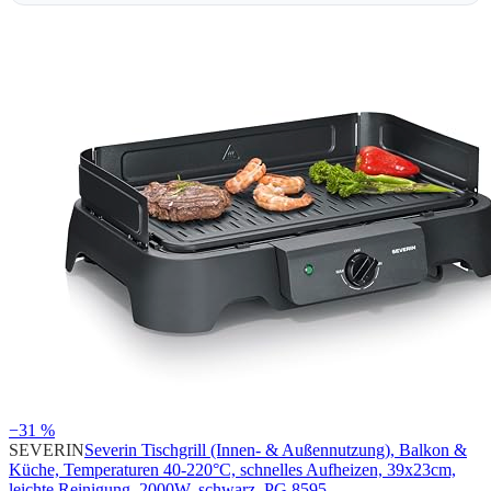
−31 %
SEVERIN
Severin Tischgrill (Innen- & Außennutzung), Balkon &
Küche, Temperaturen 40-220°C, schnelles Aufheizen, 39x23cm,
leichte Reinigung, 2000W, schwarz, PG 8595