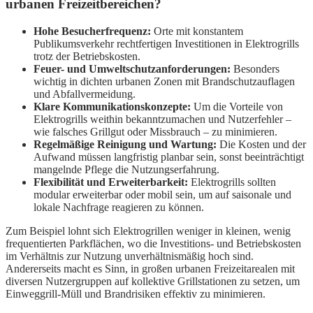
urbanen Freizeitbereichen?
Hohe Besucherfrequenz:
Orte mit konstantem
Publikumsverkehr rechtfertigen Investitionen in Elektrogrills
trotz der Betriebskosten.
Feuer- und Umweltschutzanforderungen:
Besonders
wichtig in dichten urbanen Zonen mit Brandschutzauflagen
und Abfallvermeidung.
Klare Kommunikationskonzepte:
Um die Vorteile von
Elektrogrills weithin bekanntzumachen und Nutzerfehler –
wie falsches Grillgut oder Missbrauch – zu minimieren.
Regelmäßige Reinigung und Wartung:
Die Kosten und der
Aufwand müssen langfristig planbar sein, sonst beeinträchtigt
mangelnde Pflege die Nutzungserfahrung.
Flexibilität und Erweiterbarkeit:
Elektrogrills sollten
modular erweiterbar oder mobil sein, um auf saisonale und
lokale Nachfrage reagieren zu können.
Zum Beispiel lohnt sich Elektrogrillen weniger in kleinen, wenig
frequentierten Parkflächen, wo die Investitions- und Betriebskosten
im Verhältnis zur Nutzung unverhältnismäßig hoch sind.
Andererseits macht es Sinn, in großen urbanen Freizeitarealen mit
diversen Nutzergruppen auf kollektive Grillstationen zu setzen, um
Einweggrill-Müll und Brandrisiken effektiv zu minimieren.