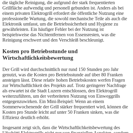
die tägliche Reinigung, die aufgrund der stark frequentierten
Grillfläche aufwendig und personell gebunden ist. Anders als bei
einem privaten Elektrogrill erfordert die öffentliche Nutzung eine
professionelle Wartung, die sowohl mechanische Teile als auch die
Elektronik umfasst, um die Betriebssicherheit und Hygiene zu
gewährleisten. Ein häufiger Fehler bei der Nutzung ist
beispielsweise das Nichtentfernen von Essensresten, was die
Reinigung erschwert und den Verschleiß beschleunigt.
Kosten pro Betriebsstunde und
Wirtschaftlichkeitsbewertung
Der Grill wird durchschnittlich nur rund 150 Stunden pro Jahr
genutzt, was die Kosten pro Betriebsstunde auf über 80 Franken
ansteigen lässt. Diese relativ hohen Betriebskosten werfen Fragen
zur Wirtschaftlichkeit des Projekts auf. Trotz geringerer Nachfrage
als erwartet ist die Stadt Luzern entschlossen, den Elektrogrill
weiterzuführen, um der verbreiteten Nutzung von Einweggrills
entgegenzuwirken. Ein Mini-Beispiel: Wenn an einem
Sommerwochenende der Grill stärker frequentiert wird, können die
Kosten pro Stunde leicht auf unter 50 Franken sinken, was die
Effizienz deutlich erhöht.
Insgesamt zeigt sich, dass die Wirtschaftlichkeitsbewertung des
Ufschötti Elektrogrills nicht nur von finanziellen Aspekten, sondern