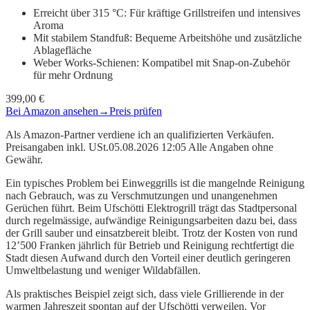
Erreicht über 315 °C: Für kräftige Grillstreifen und intensives
Aroma
Mit stabilem Standfuß: Bequeme Arbeitshöhe und zusätzliche
Ablagefläche
Weber Works-Schienen: Kompatibel mit Snap-on-Zubehör
für mehr Ordnung
399,00 €
Bei Amazon ansehen
→
Preis prüfen
Als Amazon-Partner verdiene ich an qualifizierten Verkäufen.
Preisangaben inkl. USt.05.08.2026 12:05 Alle Angaben ohne
Gewähr.
Ein typisches Problem bei Einweggrills ist die mangelnde Reinigung
nach Gebrauch, was zu Verschmutzungen und unangenehmen
Gerüchen führt. Beim Ufschötti Elektrogrill trägt das Stadtpersonal
durch regelmässige, aufwändige Reinigungsarbeiten dazu bei, dass
der Grill sauber und einsatzbereit bleibt. Trotz der Kosten von rund
12’500 Franken jährlich für Betrieb und Reinigung rechtfertigt die
Stadt diesen Aufwand durch den Vorteil einer deutlich geringeren
Umweltbelastung und weniger Wildabfällen.
Als praktisches Beispiel zeigt sich, dass viele Grillierende in der
warmen Jahreszeit spontan auf der Ufschötti verweilen. Vor