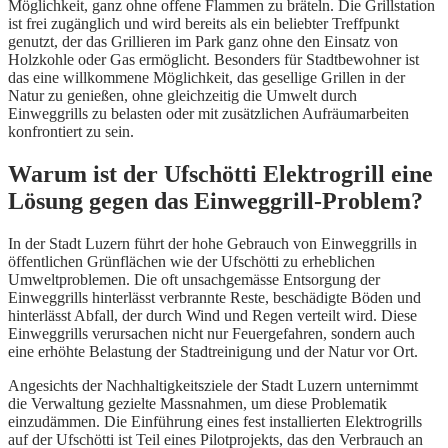
Möglichkeit, ganz ohne offene Flammen zu bräteln. Die Grillstation
ist frei zugänglich und wird bereits als ein beliebter Treffpunkt
genutzt, der das Grillieren im Park ganz ohne den Einsatz von
Holzkohle oder Gas ermöglicht. Besonders für Stadtbewohner ist
das eine willkommene Möglichkeit, das gesellige Grillen in der
Natur zu genießen, ohne gleichzeitig die Umwelt durch
Einweggrills zu belasten oder mit zusätzlichen Aufräumarbeiten
konfrontiert zu sein.
Warum ist der Ufschötti Elektrogrill eine
Lösung gegen das Einweggrill-Problem?
In der Stadt Luzern führt der hohe Gebrauch von Einweggrills in
öffentlichen Grünflächen wie der Ufschötti zu erheblichen
Umweltproblemen. Die oft unsachgemässe Entsorgung der
Einweggrills hinterlässt verbrannte Reste, beschädigte Böden und
hinterlässt Abfall, der durch Wind und Regen verteilt wird. Diese
Einweggrills verursachen nicht nur Feuergefahren, sondern auch
eine erhöhte Belastung der Stadtreinigung und der Natur vor Ort.
Angesichts der Nachhaltigkeitsziele der Stadt Luzern unternimmt
die Verwaltung gezielte Massnahmen, um diese Problematik
einzudämmen. Die Einführung eines fest installierten Elektrogrills
auf der Ufschötti ist Teil eines Pilotprojekts, das den Verbrauch an