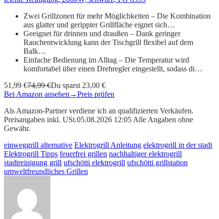
Zwei Grillzonen für mehr Möglichkeiten – Die Kombination
aus glatter und gerippter Grillfläche eignet sich…
Geeignet für drinnen und draußen – Dank geringer
Rauchentwicklung kann der Tischgrill flexibel auf dem
Balk…
Einfache Bedienung im Alltag – Die Temperatur wird
komfortabel über einen Drehregler eingestellt, sodass di…
51,99 €
74,99 €
Du sparst 23,00 €
Bei Amazon ansehen
→
Preis prüfen
Als Amazon-Partner verdiene ich an qualifizierten Verkäufen.
Preisangaben inkl. USt.05.08.2026 12:05 Alle Angaben ohne
Gewähr.
einweggrill alternative
Elektrogrill Anleitung
elektrogrill in der stadt
Elektrogrill Tipps
feuerfrei grillen
nachhaltiger elektrogrill
stadtreinigung grill
ufschötti elektrogrill
ufschötti grillstation
umweltfreundliches Grillen