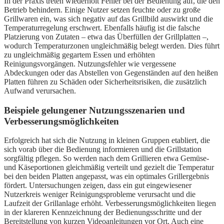
In der Praxis treten wiederholt Fehler bei der Bedienung auf, die den
Betrieb behindern. Einige Nutzer setzen feuchte oder zu große
Grillwaren ein, was sich negativ auf das Grillbild auswirkt und die
Temperaturregelung erschwert. Ebenfalls häufig ist die falsche
Platzierung von Zutaten – etwa das Überfüllen der Grillplatten –,
wodurch Temperaturzonen ungleichmäßig belegt werden. Dies führt
zu ungleichmäßig gegartem Essen und erhöhten
Reinigungsvorgängen. Nutzungsfehler wie vergessene
Abdeckungen oder das Abstellen von Gegenständen auf den heißen
Platten führen zu Schäden oder Sicherheitsrisiken, die zusätzlich
Aufwand verursachen.
Beispiele gelungener Nutzungsszenarien und
Verbesserungsmöglichkeiten
Erfolgreich hat sich die Nutzung in kleinen Gruppen etabliert, die
sich vorab über die Bedienung informieren und die Grillstation
sorgfältig pflegen. So werden nach dem Grillieren etwa Gemüse-
und Käseportionen gleichmäßig verteilt und gezielt die Temperatur
bei den beiden Platten angepasst, was ein optimales Grillergebnis
fördert. Untersuchungen zeigen, dass ein gut eingewiesener
Nutzerkreis weniger Reinigungsprobleme verursacht und die
Laufzeit der Grillanlage erhöht. Verbesserungsmöglichkeiten liegen
in der klareren Kennzeichnung der Bedienungsschritte und der
Bereitstellung von kurzen Videoanleitungen vor Ort. Auch eine