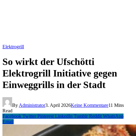
Elektrogrill
So wirkt der Ufschötti
Elektrogrill Initiative gegen
Einweggrills in der Stadt
By
Administrator
3. April 2026
Keine Kommentare
11 Mins
Read
Facebook
Twitter
Pinterest
LinkedIn
Tumblr
Reddit
WhatsApp
Email