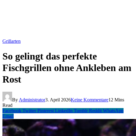
Grillarten
So gelingt das perfekte
Fischgrillen ohne Ankleben am
Rost
By
Administrator
3. April 2026
Keine Kommentare
12 Mins
Read
Facebook
Twitter
Pinterest
LinkedIn
Tumblr
Reddit
WhatsApp
Email