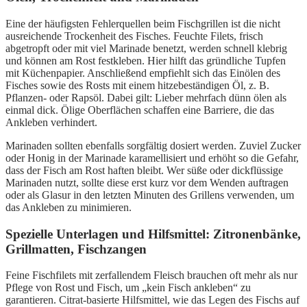
Eine der häufigsten Fehlerquellen beim Fischgrillen ist die nicht
ausreichende Trockenheit des Fisches. Feuchte Filets, frisch
abgetropft oder mit viel Marinade benetzt, werden schnell klebrig
und können am Rost festkleben. Hier hilft das gründliche Tupfen
mit Küchenpapier. Anschließend empfiehlt sich das Einölen des
Fisches sowie des Rosts mit einem hitzebeständigen Öl, z. B.
Pflanzen- oder Rapsöl. Dabei gilt: Lieber mehrfach dünn ölen als
einmal dick. Ölige Oberflächen schaffen eine Barriere, die das
Ankleben verhindert.
Marinaden sollten ebenfalls sorgfältig dosiert werden. Zuviel Zucker
oder Honig in der Marinade karamellisiert und erhöht so die Gefahr,
dass der Fisch am Rost haften bleibt. Wer süße oder dickflüssige
Marinaden nutzt, sollte diese erst kurz vor dem Wenden auftragen
oder als Glasur in den letzten Minuten des Grillens verwenden, um
das Ankleben zu minimieren.
Spezielle Unterlagen und Hilfsmittel: Zitronenbänke,
Grillmatten, Fischzangen
Feine Fischfilets mit zerfallendem Fleisch brauchen oft mehr als nur
Pflege von Rost und Fisch, um „kein Fisch ankleben“ zu
garantieren. Citrat-basierte Hilfsmittel, wie das Legen des Fischs auf