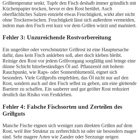
Grilltemperatur senkt. Tupfe den Fisch deshalb immer gründlich mit
Küchenpapier trocken, bevor er den Rost berührt. Auch
oberflächliches Salzen entzieht etwas Feuchtigkeit, wirkt aber nicht
ohne Trockenwischen. Feuchtigkeit lässt sich außerdem vermeiden,
indem man den Fisch erst kurz vor dem Grillen würzt und mariniert.
Fehler 3: Unzureichende Rostvorbereitung
Ein ungeölter oder verschmutzter Grillrost ist eine Hauptursache
dafür, dass kein Fisch ankleben soll, aber doch kleben bleibt.
Reinige den Rost vor jedem Grillvorgang sorgfältig und bringe eine
dünne Schicht hitzebeständiges Öl auf. Pflanzenöl mit hohem
Rauchpunkt, wie Raps- oder Sonnenblumenöl, eignet sich
besonders. Viele Grillprofis empfehlen, das Öl nicht nur auf den
Rost, sondern auch auf den Fisch selbst zu geben, um eine gleitende
Barriere zu schaffen. Ein sauberer und gut geölter Rost reduziert
deutlich das Risiko von Festkleben.
Fehler 4: Falsche Fischsorten und Zerteilen des
Grillguts
Manche Fische eignen sich weniger zum direkten Grillen auf dem
Rost, weil ihre Struktur zu zerbrechlich ist oder sie besonders mager
sind. Sehr magere Arten wie Zander oder Seezunge neigen