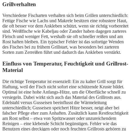
Grillverhalten
Verschiedene Fischarten verhalten sich beim Grillen unterschiedlich:
Fettige Fische wie Lachs und Makrele besitzen eine robustere Haut,
die oft besser vor dem Ankleben schützt, wenn sie richtig vorbereitet
sind. Weißfische wie Kabeljau oder Zander haben dagegen zarteres
Fleisch und weniger Fett, weshalb sie oft schneller reißen und am
Rost haften bleiben. Ein typischer Fehler ist das sofortige Wenden
des Fisches bei zu frühem Grillstart, was besonders bei zarteren
Sorten zum Zerreißen führt und dadurch das Ankleben verstärkt.
Einfluss von Temperatur, Feuchtigkeit und Grillrost-
Material
Die richtige Temperatur ist essenziell: Ein zu kalter Grill sorgt für
Haftung, weil der Fisch nicht sofort eine schützende Kruste bildet.
Optimal ist eine hohe Anfangs-Hitze, um die Oberfläche schnell zu
versiegeln. Dabei wirkt sich auch das Material des Grillrosts aus.
Edelstahl versus Gusseisen beeinflusst die Wärmeleitung
unterschiedlich; Gusseisen speichert Hitze besser, neigt aber bei
falscher Pflege eher zum Anhaften. Zusätzlich kann Restfeuchtigkeit
am Rost selbst – etwa von Spritzwasser oder unzureichendem
Reinigen – eine klebende Schicht begünstigen. Fehler wie das
Benutzen eines dreckigen oder noch feuchten Grillrosts gehören zu