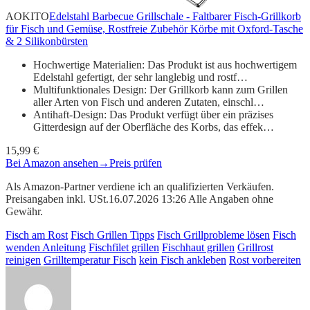
AOKITO
Edelstahl Barbecue Grillschale - Faltbarer Fisch-Grillkorb
für Fisch und Gemüse, Rostfreie Zubehör Körbe mit Oxford-Tasche
& 2 Silikonbürsten
Hochwertige Materialien: Das Produkt ist aus hochwertigem
Edelstahl gefertigt, der sehr langlebig und rostf…
Multifunktionales Design: Der Grillkorb kann zum Grillen
aller Arten von Fisch und anderen Zutaten, einschl…
Antihaft-Design: Das Produkt verfügt über ein präzises
Gitterdesign auf der Oberfläche des Korbs, das effek…
15,99 €
Bei Amazon ansehen
→
Preis prüfen
Als Amazon-Partner verdiene ich an qualifizierten Verkäufen.
Preisangaben inkl. USt.16.07.2026 13:26 Alle Angaben ohne
Gewähr.
Fisch am Rost
Fisch Grillen Tipps
Fisch Grillprobleme lösen
Fisch
wenden Anleitung
Fischfilet grillen
Fischhaut grillen
Grillrost
reinigen
Grilltemperatur Fisch
kein Fisch ankleben
Rost vorbereiten