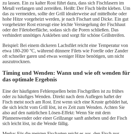
zu lassen. Ein zu kalter Rost führt dazu, dass sich Fischfasern im
Metall verfangen und zerreißen. Heißt: Der Fisch bleibt kleben. Um
das zu vermeiden, sollte der Grill idealerweise auf mittelhohe oder
hohe Hitze vorgeheizt werden, je nach Fischart und Dicke. Ein gut
vorgeheizter Rost erzeugt eine leichte Versiegelung der Fischhaut
oder der Filetoberfläche, sodass sich die Poren schließen. Das
verhindert unnötiges Ankleben und sorgt für schöne Grillstreifen.
Beispiel: Bei einem dickeren Lachsfilet reicht eine Temperatur von
etwa 180-200 °C, während dünnere Filets wie Forelle oder Zander
oft schneller garen und etwas weniger Hitze benötigen, um nicht
auszutrocknen.
Timing und Wenden: Wann und wie oft wenden für
das optimale Ergebnis
Eine der häufigsten Fehlerquellen beim Fischgrillen ist zu frühes
oder zu häufiges Wenden. Direkt nach dem Auflegen haftet der
Fisch meist noch am Rost. Erst wenn sich eine Kruste gebildet hat,
die sich leicht vom Grill löst, ist es Zeit zum Wenden. Achten Sie
also auf den natürlichen Lösen-Effekt: Wenn Sie mit dem
Pfannenwender oder einer Grillzange sanft anheben und der Fisch
sich leicht löst, ist die Wende fällig.
Merke: Für die meisten Fischarten reicht es aus, den Fisch nur