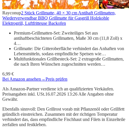
Rayconup
2 Stück Grillmatte, 40 × 30 cm Antihaft Grillmatten,
Wiederverwendbar BBQ Grillmatte für Gasgrill Holzkohle
Elektrogrill, Luftfritteuse Backofen
Premium-Grillmatten-Set: Zweiteiliges Set aus
antihaftbeschichteten Grillmatten, Maße 30 cm (11,8 Zoll) x
4…
Grillmatte: Die Gitteroberfläche verhindert das Anhaften von
Lebensmitteln, sodass empfindliche Speisen wie…
Multifunktionales Grillbesteck-Set: 2 extragroße Grillmatten,
die nach Ihren Wünschen zugeschnitten werden…
6,99 €
Bei Amazon ansehen
→
Preis prüfen
Als Amazon-Partner verdiene ich an qualifizierten Verkäufen.
Preisangaben inkl. USt.16.07.2026 13:26 Alle Angaben ohne
Gewähr.
Ebenfalls sinnvoll: Den Grillrost vorab mit Pflanzenöl oder Grillfett
gründlich einstreichen. Zusammen mit der richtigen Temperatur
verhindert das, dass empfindliche Fischhaut und Filets in Einzelteile
zerfallen und festkleben.