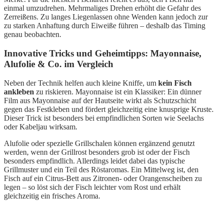
einmal umzudrehen. Mehrmaliges Drehen erhöht die Gefahr des
Zerreißens. Zu langes Liegenlassen ohne Wenden kann jedoch zur
zu starken Anhaftung durch Eiweiße führen – deshalb das Timing
genau beobachten.
Innovative Tricks und Geheimtipps: Mayonnaise,
Alufolie & Co. im Vergleich
Neben der Technik helfen auch kleine Kniffe, um
kein Fisch
ankleben
zu riskieren. Mayonnaise ist ein Klassiker: Ein dünner
Film aus Mayonnaise auf der Hautseite wirkt als Schutzschicht
gegen das Festkleben und fördert gleichzeitig eine knusprige Kruste.
Dieser Trick ist besonders bei empfindlichen Sorten wie Seelachs
oder Kabeljau wirksam.
Alufolie oder spezielle Grillschalen können ergänzend genutzt
werden, wenn der Grillrost besonders grob ist oder der Fisch
besonders empfindlich. Allerdings leidet dabei das typische
Grillmuster und ein Teil des Röstaromas. Ein Mittelweg ist, den
Fisch auf ein Citrus-Bett aus Zitronen- oder Orangenscheiben zu
legen – so löst sich der Fisch leichter vom Rost und erhält
gleichzeitig ein frisches Aroma.