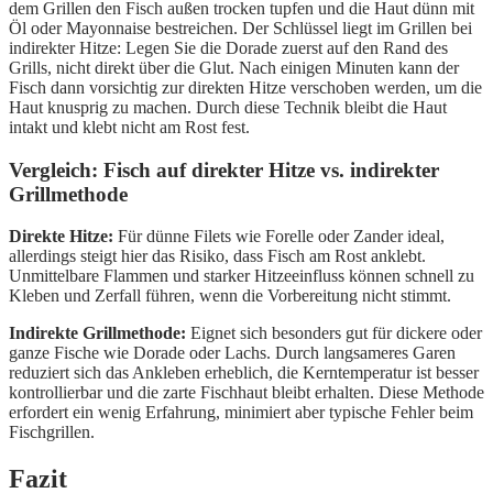
dem Grillen den Fisch außen trocken tupfen und die Haut dünn mit
Öl oder Mayonnaise bestreichen. Der Schlüssel liegt im Grillen bei
indirekter Hitze: Legen Sie die Dorade zuerst auf den Rand des
Grills, nicht direkt über die Glut. Nach einigen Minuten kann der
Fisch dann vorsichtig zur direkten Hitze verschoben werden, um die
Haut knusprig zu machen. Durch diese Technik bleibt die Haut
intakt und klebt nicht am Rost fest.
Vergleich: Fisch auf direkter Hitze vs. indirekter
Grillmethode
Direkte Hitze:
Für dünne Filets wie Forelle oder Zander ideal,
allerdings steigt hier das Risiko, dass Fisch am Rost anklebt.
Unmittelbare Flammen und starker Hitzeeinfluss können schnell zu
Kleben und Zerfall führen, wenn die Vorbereitung nicht stimmt.
Indirekte Grillmethode:
Eignet sich besonders gut für dickere oder
ganze Fische wie Dorade oder Lachs. Durch langsameres Garen
reduziert sich das Ankleben erheblich, die Kerntemperatur ist besser
kontrollierbar und die zarte Fischhaut bleibt erhalten. Diese Methode
erfordert ein wenig Erfahrung, minimiert aber typische Fehler beim
Fischgrillen.
Fazit