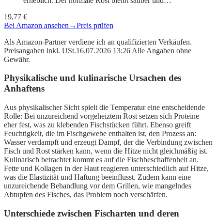
erheblich. Der normale Rost bleibt sauber und…
19,77 €
Bei Amazon ansehen
→
Preis prüfen
Als Amazon-Partner verdiene ich an qualifizierten Verkäufen.
Preisangaben inkl. USt.16.07.2026 13:26 Alle Angaben ohne
Gewähr.
Physikalische und kulinarische Ursachen des
Anhaftens
Aus physikalischer Sicht spielt die Temperatur eine entscheidende
Rolle: Bei unzureichend vorgeheiztem Rost setzen sich Proteine
eher fest, was zu klebenden Fischstücken führt. Ebenso greift
Feuchtigkeit, die im Fischgewebe enthalten ist, den Prozess an:
Wasser verdampft und erzeugt Dampf, der die Verbindung zwischen
Fisch und Rost stärken kann, wenn die Hitze nicht gleichmäßig ist.
Kulinarisch betrachtet kommt es auf die Fischbeschaffenheit an.
Fette und Kollagen in der Haut reagieren unterschiedlich auf Hitze,
was die Elastizität und Haftung beeinflusst. Zudem kann eine
unzureichende Behandlung vor dem Grillen, wie mangelndes
Abtupfen des Fisches, das Problem noch verschärfen.
Unterschiede zwischen Fischarten und deren