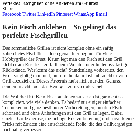
Perfektes Fischgrillen ohne Ankleben am Grillrost
Share
Facebook
Twitter
LinkedIn
Pinterest
WhatsApp
Email
Kein Fisch ankleben – So gelingt das
perfekte Fischgrillen
Das sommerliche Grillen ist nicht komplett ohne ein saftig
zubereitetes Fischfilet – doch genau hier beginnt für viele
Hobbygriller der Frust: Kaum legt man den Fisch auf den Grill,
klebt er am Rost fest, zerfällt beim Wenden oder hinterlässt lästige
Rückstände. Wer kennt das nicht? Stundenlang vorbereitet, den
Fisch sorgfältig mariniert, nur um ihn dann fast unbrauchbar vom
Grill abzuziehen. Dieses Ärgernis raubt nicht nur den Genuss,
sondern macht auch das Reinigen zum Geduldsspiel.
Die Wahrheit ist: Kein Fisch ankleben zu lassen ist gar nicht so
kompliziert, wie viele denken. Es bedarf nur einiger einfacher
Techniken und ganz bestimmter Vorbereitungen, um den Fisch
schonend und ohne Anhaftungen auf den Grill zu legen. Dabei
spielen Grillexpertise, die richtige Rostvorbereitung und sogar kleine
Tricks mit Zutaten eine entscheidende Rolle, die das Grillvergnügen
nachhaltig verbessern.