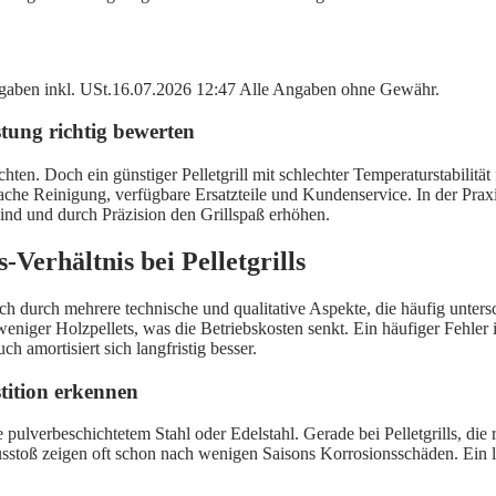
angaben inkl. USt.16.07.2026 12:47 Alle Angaben ohne Gewähr.
stung richtig bewerten
chten. Doch ein günstiger Pelletgrill mit schlechter Temperaturstabilitä
fache Reinigung, verfügbare Ersatzteile und Kundenservice. In der Pr
 sind und durch Präzision den Grillspaß erhöhen.
-Verhältnis bei Pelletgrills
ich durch mehrere technische und qualitative Aspekte, die häufig unters
n weniger Holzpellets, was die Betriebskosten senkt. Ein häufiger Fehle
h amortisiert sich langfristig besser.
stition erkennen
verbeschichtetem Stahl oder Edelstahl. Gerade bei Pelletgrills, die reg
sstoß zeigen oft schon nach wenigen Saisons Korrosionsschäden. Ein la