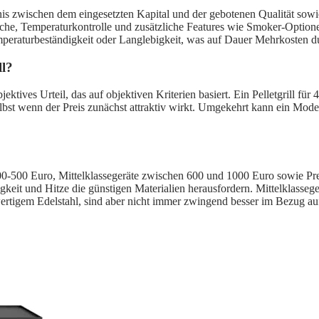
ltnis zwischen dem eingesetzten Kapital und der gebotenen Qualität sowi
äche, Temperaturkontrolle und zusätzliche Features wie Smoker-Optionen
peraturbeständigkeit oder Langlebigkeit, was auf Dauer Mehrkosten du
ll?
ubjektives Urteil, das auf objektiven Kriterien basiert. Ein Pelletgrill 
elbst wenn der Preis zunächst attraktiv wirkt. Umgekehrt kann ein Mode
um 300-500 Euro, Mittelklassegeräte zwischen 600 und 1000 Euro sowie P
gkeit und Hitze die günstigen Materialien herausfordern. Mittelklasseg
tigem Edelstahl, sind aber nicht immer zwingend besser im Bezug auf 