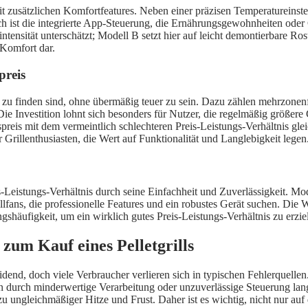
t zusätzlichen Komfortfeatures. Neben einer präzisen Temperatureinstellu
isch ist die integrierte App-Steuerung, die Ernährungsgewohnheiten oder 
tensität unterschätzt; Modell B setzt hier auf leicht demontierbare Ro
Komfort dar.
preis
ills zu finden sind, ohne übermäßig teuer zu sein. Dazu zählen mehrzone
ie Investition lohnt sich besonders für Nutzer, die regelmäßig größere
preis mit dem vermeintlich schlechteren Preis-Leistungs-Verhältnis glei
r Grillenthusiasten, die Wert auf Funktionalität und Langlebigkeit legen
is-Leistungs-Verhältnis durch seine Einfachheit und Zuverlässigkeit. Mo
fans, die professionelle Features und ein robustes Gerät suchen. Die Wah
shäufigkeit, um ein wirklich gutes Preis-Leistungs-Verhältnis zu erzie
zum Kauf eines Pelletgrills
idend, doch viele Verbraucher verlieren sich in typischen Fehlerquellen
kann durch minderwertige Verarbeitung oder unzuverlässige Steuerung lan
 ungleichmäßiger Hitze und Frust. Daher ist es wichtig, nicht nur auf