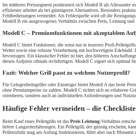
Im mittleren Preissegment positioniert sich Modell B als Allrounder mi
effizienter arbeitet als bei günstigeren Alternativen. Besonders prakt
Fehlbedienungen vermeidet. Als Fehlerquelle wird oft die Reinigungsin
Modell B ein ausgewogenes Verhältnis zwischen Preis, Leistung und 
Modell C – Premiumfunktionen mit akzeptablem Auf
Modell C bietet Funktionen, die sonst nur in teureren Profi-Pelletgr
Wetter sowie eine robuste Verarbeitung mit hochwertigem Edelstahl. D
bevorzugen. Ein klassischer Fehler ist hier, den höheren Anschaffungs
diesen Aufpreis oftmals rechtfertigen. Modell C eignet sich optimal fü
Fazit: Welcher Grill passt zu welchem Nutzerprofil?
Für Gelegenheitsgriller oder Einsteiger bietet Modell A das beste Pre
ohne Premiumpreise zu zahlen. Modell C richtet sich an erfahrene Grill
orientieren, sondern auch an individuellen Anforderungen und Nutzung
Häufige Fehler vermeiden – die Checkliste 
Beim Kauf eines Pelletgrills ist das
Preis Leistung
-Verhältnis entsche
tiefere Langzeiterfahrungen. Ein Pelletgrill, der günstig erscheint, 
Pelletzufuhr mag am Anfang funktionieren, führt aber nach Monaten zu