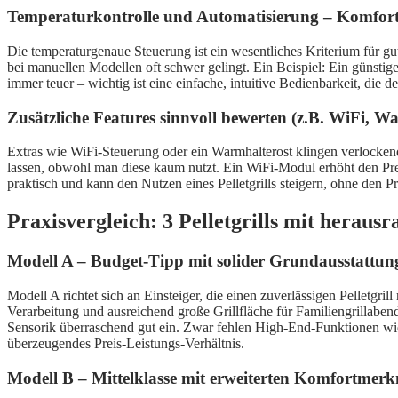
Temperaturkontrolle und Automatisierung – Komfort
Die temperaturgenaue Steuerung ist ein wesentliches Kriterium für gu
bei manuellen Modellen oft schwer gelingt. Ein Beispiel: Ein günstige
immer teuer – wichtig ist eine einfache, intuitive Bedienbarkeit, die den
Zusätzliche Features sinnvoll bewerten (z.B. WiFi, W
Extras wie WiFi-Steuerung oder ein Warmhalterost klingen verlockend, 
lassen, obwohl man diese kaum nutzt. Ein WiFi-Modul erhöht den Prei
praktisch und kann den Nutzen eines Pelletgrills steigern, ohne den P
Praxisvergleich: 3 Pelletgrills mit heraus
Modell A – Budget-Tipp mit solider Grundausstattun
Modell A richtet sich an Einsteiger, die einen zuverlässigen Pelletgri
Verarbeitung und ausreichend große Grillfläche für Familiengrillaben
Sensorik überraschend gut ein. Zwar fehlen High-End-Funktionen wie
überzeugendes Preis-Leistungs-Verhältnis.
Modell B – Mittelklasse mit erweiterten Komfortmer