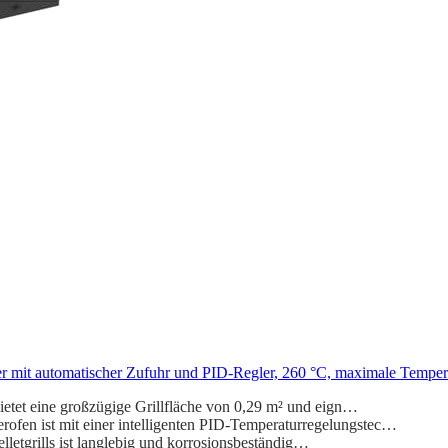
ker mit automatischer Zufuhr und PID-Regler, 260 °C, maximale Temperat
et eine großzügige Grillfläche von 0,29 m² und eign…
st mit einer intelligenten PID-Temperaturregelungstec…
etgrills ist langlebig und korrosionsbeständig…