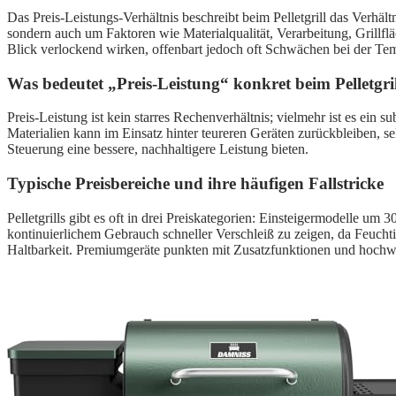
Das Preis-Leistungs-Verhältnis beschreibt beim Pelletgrill das Verhä
sondern auch um Faktoren wie Materialqualität, Verarbeitung, Grillfl
Blick verlockend wirken, offenbart jedoch oft Schwächen bei der Tem
Was bedeutet „Preis-Leistung“ konkret beim Pelletgri
Preis-Leistung ist kein starres Rechenverhältnis; vielmehr ist es ein s
Materialien kann im Einsatz hinter teureren Geräten zurückbleiben, s
Steuerung eine bessere, nachhaltigere Leistung bieten.
Typische Preisbereiche und ihre häufigen Fallstricke
Pelletgrills gibt es oft in drei Preiskategorien: Einsteigermodelle 
kontinuierlichem Gebrauch schneller Verschleiß zu zeigen, da Feuchti
Haltbarkeit. Premiumgeräte punkten mit Zusatzfunktionen und hochwer