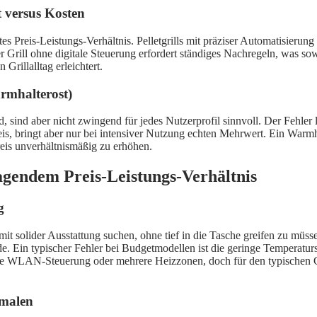
 versus Kosten
tes Preis-Leistungs-Verhältnis. Pelletgrills mit präziser Automatisier
r Grill ohne digitale Steuerung erfordert ständiges Nachregeln, was so
 Grillalltag erleichtert.
armhalterost)
sind aber nicht zwingend für jedes Nutzerprofil sinnvoll. Der Fehler li
s, bringt aber nur bei intensiver Nutzung echten Mehrwert. Ein Warmha
reis unverhältnismäßig zu erhöhen.
ragendem Preis-Leistungs-Verhältnis
g
ll mit solider Ausstattung suchen, ohne tief in die Tasche greifen zu müs
de. Ein typischer Fehler bei Budgetmodellen ist die geringe Temperaturs
 WLAN-Steuerung oder mehrere Heizzonen, doch für den typischen Grill
kmalen