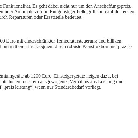
e Funktionalität. Es geht dabei nicht nur um den Anschaffungspreis,
 oder Automatikzufuhr. Ein günstiger Pelletgrill kann auf den ersten
rch Reparaturen oder Ersatzteile bedeutet.
für 400 Euro mit eingeschränkter Temperatursteuerung und billigen
ll im mittleren Preissegment durch robuste Konstruktion und präzise
remiumgeräte ab 1200 Euro. Einsteigergeräte neigen dazu, bei
eräte bieten meist ein ausgewogenes Verhältnis aus Leistung und
„preis leistung“, wenn nur Standardbedarf vorliegt.