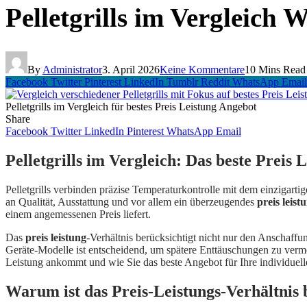
Pelletgrills im Vergleich 
By
Administrator
3. April 2026
Keine Kommentare
10 Mins Read
Facebook
Twitter
Pinterest
LinkedIn
Tumblr
Reddit
WhatsApp
Email
Pelletgrills im Vergleich für bestes Preis Leistung Angebot
Share
Facebook
Twitter
LinkedIn
Pinterest
WhatsApp
Email
Pelletgrills im Vergleich: Das beste Preis 
Pelletgrills verbinden präzise Temperaturkontrolle mit dem einzigarti
an Qualität, Ausstattung und vor allem ein überzeugendes
preis leist
einem angemessenen Preis liefert.
Das
preis leistung
-Verhältnis berücksichtigt nicht nur den Anschaffun
Geräte-Modelle ist entscheidend, um spätere Enttäuschungen zu verme
Leistung ankommt und wie Sie das beste Angebot für Ihre individuell
Warum ist das Preis-Leistungs-Verhältnis b