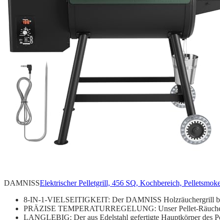
DAMNISS
Elektrischer Pelletgrill, 456 SQ, Kochbereich, Pelletsmo
8-IN-1-VIELSEITIGKEIT: Der DAMNISS Holzräuchergrill biet
PRÄZISE TEMPERATURREGELUNG: Unser Pellet-Räucherofen i
LANGLEBIG: Der aus Edelstahl gefertigte Hauptkörper des Pell