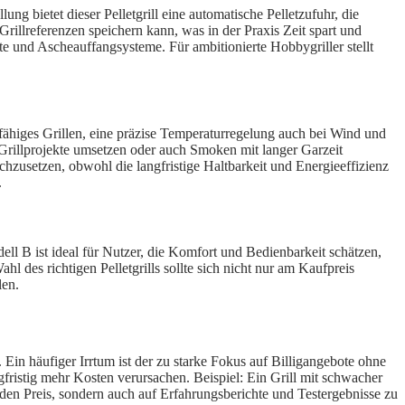
ng bietet dieser Pelletgrill eine automatische Pelletzufuhr, die
Grillreferenzen speichern kann, was in der Praxis Zeit spart und
ste und Ascheauffangsysteme. Für ambitionierte Hobbygriller stellt
nfähiges Grillen, eine präzise Temperaturregelung auch bei Wind und
 Grillprojekte umsetzen oder auch Smoken mit langer Garzeit
chzusetzen, obwohl die langfristige Haltbarkeit und Energieeffizienz
.
dell B ist ideal für Nutzer, die Komfort und Bedienbarkeit schätzen,
l des richtigen Pelletgrills sollte sich nicht nur am Kaufpreis
len.
. Ein häufiger Irrtum ist der zu starke Fokus auf Billigangebote ohne
gfristig mehr Kosten verursachen. Beispiel: Ein Grill mit schwacher
 den Preis, sondern auch auf Erfahrungsberichte und Testergebnisse zu